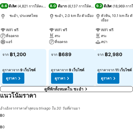
8.6
8.0
9.2
ดีเลิศ
(
4,821 การให้คะแนน
)
ดีมาก
(
6,137 การให้คะแนน
)
ดีเลิศ
(
18,969 การ
ชะอำ, ประเทศไทย
ชะอำ, 2.0 km ถึง ตัวเมือง
หัวหิน, 10.1 km ถึง ต
เมือง
WiFi ฟรี
WiFi ฟรี
WiFi ฟรี
ที่จอดรถ
สระ
สระ
แอร์
ที่จอดรถ
สปา
฿1,200
฿689
฿2,980
จาก
จาก
จาก
ดูราคาจาก
9 เว็บไซต์
ดูราคาจาก
9 เว็บไซต์
ดูราคาจาก
11 เว็บไซต์
ดูราคา
ดูราคา
ดูราคา
ดูที่พักทั้งหมดใน ชะอำ
แนวโน้มราคา
อ้างอิงจากราคาต่ำสุดบน trivago ใน 30 วันที่ผ่านมา
฿0
฿0