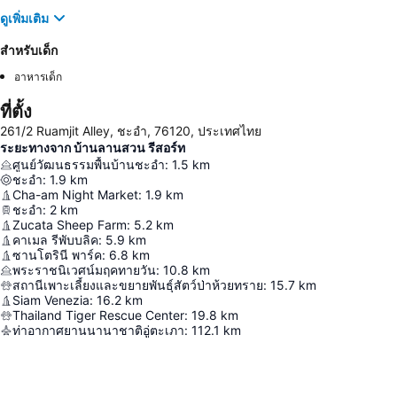
ดูเพิ่มเติม
สำหรับเด็ก
อาหารเด็ก
ที่ตั้ง
261/2 Ruamjit Alley, ชะอำ, 76120, ประเทศไทย
ระยะทางจาก บ้านลานสวน รีสอร์ท
ศูนย์วัฒนธรรมพื้นบ้านชะอำ
:
1.5
km
ชะอำ
:
1.9
km
Cha-am Night Market
:
1.9
km
ชะอำ
:
2
km
Zucata Sheep Farm
:
5.2
km
คาเมล รีพับบลิค
:
5.9
km
ซานโตรินี พาร์ค
:
6.8
km
พระราชนิเวศน์มฤคทายวัน
:
10.8
km
สถานีเพาะเลี้ยงและขยายพันธุ์สัตว์ป่าห้วยทราย
:
15.7
km
Siam Venezia
:
16.2
km
Thailand Tiger Rescue Center
:
19.8
km
ท่าอากาศยานนานาชาติอู่ตะเภา
:
112.1
km