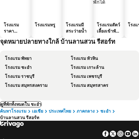
โรงแรม
โรงแรมหรู
โรงแรมมี
โรงแรมสัตว์
โรงแ
ราคา
สระว่ายน้ำ
เลี้ยงเข้าพัก
ประหยัด
ได้
จุดหมายปลายทางใกล้ บ้านลานสวน รีสอร์ท
โรงแรม พัทยา
โรงแรม หัวหิน
โรงแรม ชะอำ
โรงแรม เกาะล้าน
โรงแรม ราชบุรี
โรงแรม เพชรบุรี
โรงแรม สมุทรสงคราม
โรงแรม สมุทรสาคร
ดูที่พักทั้งหมดใน ชะอำ
ค้นหาโรงแรม
เอเชีย
ประเทศไทย
ภาคกลาง
ชะอำ
บ้านลานสวน รีสอร์ท
Facebook
Twitter
Insta
Yo