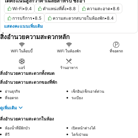
ได้คะแนนสูงกว่าค่าเฉลี่ยสำหรับ ชะอำ
Wi-Fi
•
9.4
ตำแหน่งที่ตั้ง
•
8.8
ความสะอาด
•
8.6
การบริการ
•
8.5
ความสะดวกสบายในห้องพัก
•
8.4
แสดงคะแนนเพิ่มเติม
สิ่งอำนวยความสะดวกหลัก
WiFi ในล็อบบี้
WiFi ในห้องพัก
ที่จอดรถ
แอร์
ร้านอาหาร
สิ่งอำนวยความสะดวกทั้งหมด
สิ่งอำนวยความสะดวกของที่พัก
ย่านธุรกิจ
เช็กอิน/เช็กเอาต์ด่วน
ที่จอดรถ
ระเบียง
ดูเพิ่มเติม
สิ่งอำนวยความสะดวกในห้อง
ห้องน้ำที่มีฝักบัว
เปิดหน้าต่างได้
ทีวี
ไดร์เป่าผม