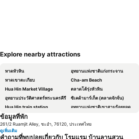
Explore nearby attractions
ขยายแผนที่
หาดหัวหิน
อุทยานแห่งชาติแก่งกระจาน
หาดเขาตะเกียบ
Cha-am Beach
Hua Hin Market Village
ตลาดโต้รุ่งหัวหิน
อุทยานประวัติศาสตร์พระนครคีรี
ซิเคด้ามาร์เก็ต (ตลาดจักจั่น)
Hua Hin train station
อุทยานแห่งชาติเขาสามร้อยยอด
ข้อมูลที่พัก
สนามบินหัวหิน
สนามกอล์ฟ ปาล์ม ฮิลล์ กอล์ฟ รีสอร์ท แอนด์ คันทรีคลับ
261/2 Ruamjit Alley, ชะอำ, 76120, ประเทศไทย
Suan Son Pradipat Beach
ซานโตรีนีพาร์ค ชะอำ
ดูเพิ่มเติม
เขาวัง อุทยานประวัติศาสตร์พระนครศรีอยุธยา
Premium Outlet Cha-am
คำถามที่พบบ่อยเกี่ยวกับ โรมแรม บ้านลานสวน