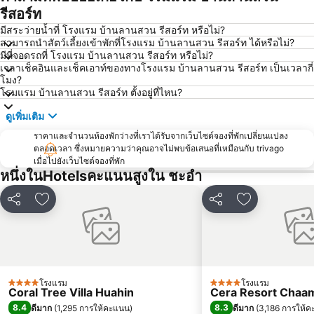
ไร่องุ่นหัวหินฮิลล์วินยาร์ด
รีสอร์ท
มีสระว่ายน้ำที่ โรงแรม บ้านลานสวน รีสอร์ท หรือไม่?
สามารถนำสัตว์เลี้ยงเข้าพักที่โรงแรม บ้านลานสวน รีสอร์ท ได้หรือไม่?
มีที่จอดรถที่ โรงแรม บ้านลานสวน รีสอร์ท หรือไม่?
เวลาเช็คอินและเช็คเอาท์ของทางโรงแรม บ้านลานสวน รีสอร์ท เป็นเวลากี่
โมง?
โรมแรม บ้านลานสวน รีสอร์ท ตั้งอยู่ที่ไหน?
ดูเพิ่มเติม
ราคาและจำนวนห้องพักว่างที่เราได้รับจากเว็บไซต์จองที่พักเปลี่ยนแปลง
ตลอดเวลา ซึ่งหมายความว่าคุณอาจไม่พบข้อเสนอที่เหมือนกับ trivago
เมื่อไปยังเว็บไซต์จองที่พัก
หนึ่งในHotelsคะแนนสูงใน ชะอำ
แชร์
เพิ่มในรายการโปรด
แชร์
เพิ่มในรายกา
โรงแรม
โรงแรม
4 ดาว
4 ดาว
Coral Tree Villa Huahin
Cera Resort Chaa
8.4
8.3
ดีมาก
(
1,295 การให้คะแนน
)
ดีมาก
(
3,186 การให้