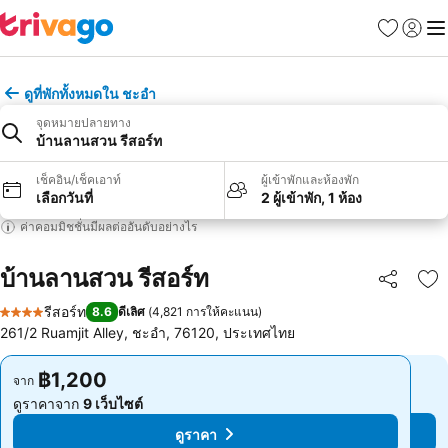
รายการโป
เข้าสู่ร
เมนู
ดูที่พักทั้งหมดใน ชะอำ
จุดหมายปลายทาง
บ้านลานสวน รีสอร์ท
เช็คอิน/เช็คเอาท์
ผู้เข้าพักและห้องพัก
เลือกวันที่
2 ผู้เข้าพัก, 1 ห้อง
ค่าคอมมิชชั่นมีผลต่ออันดับอย่างไร
บ้านลานสวน รีสอร์ท
แชร์
เพ
รีสอร์ท
8.6
ดีเลิศ
(
4,821 การให้คะแนน
)
4 ดาว
261/2 Ruamjit Alley, ชะอำ, 76120, ประเทศไทย
฿1,200
฿1,200
จาก
จาก
ดูราคาจาก
9 เว็บไซต์
ดูราคาจาก
9 เว็บไซต์
ดูราคา
ดูราคา