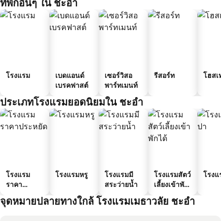
ที่พักอื่นๆ ใน ชะอำ
โรงแรม
เบดแอนด์
เซอร์วิสอ
รีสอร์ท
โฮสเ
เบรคฟาสต์
พาร์ทเมนท์
ประเภทโรงแรมยอดนิยมใน ชะอำ
โรงแรม
โรงแรมหรู
โรงแรมมี
โรงแรมสัตว์
โรงแ
ราคา
สระว่ายน้ำ
เลี้ยงเข้าพัก
ประหยัด
ได้
จุดหมายปลายทางใกล้ โรงแรมเมธาวลัย ชะอำ