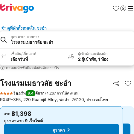
รายการโป
เข้าสู่ร
เมนู
ดูที่พักทั้งหมดใน ชะอำ
จุดหมายปลายทาง
โรงแรมเมธาวลัย ชะอำ
เช็คอิน/เช็คเอาท์
ผู้เข้าพักและห้องพัก
เลือกวันที่
2 ผู้เข้าพัก, 1 ห้อง
ค่าคอมมิชชั่นมีผลต่ออันดับอย่างไร
โรงแรมเมธาวลัย ชะอำ
แชร์
เพ
รีสอร์ท
8.4
ดีมาก
(
4,267 การให้คะแนน
)
4 ดาว
RX4P+3F5, 220 Ruamjit Alley, ชะอำ, 76120, ประเทศไทย
฿1,398
฿1,398
จาก
จาก
ดูราคาจาก
9 เว็บไซต์
ดูราคาจาก
9 เว็บไซต์
ดูราคา
ดูราคา