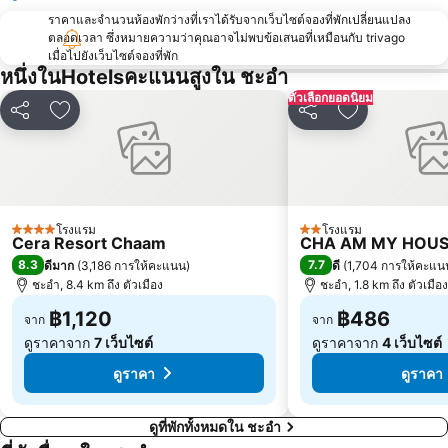
ราคาและจำนวนห้องพักว่างที่เราได้รับจากเว็บไซต์จองที่พักเปลี่ยนแปลง
ตลอดเวลา ซึ่งหมายความว่าคุณอาจไม่พบข้อเสนอที่เหมือนกับ trivago
เมื่อไปยังเว็บไซต์จองที่พัก
หนึ่งในHotelsคะแนนสูงใน ชะอำ
ตัวเลือกยอดนิยม
แชร์
เพิ่มในรายการโปรด
แชร์
เพิ่มในรายกา
โรงแรม
โรงแรม
4 ดาว
2 ดาว
Cera Resort Chaam
CHA AM MY HOUSE
8.3
7.7
ดีมาก
(
3,186 การให้คะแนน
)
ดี
(
1,704 การให้คะแน
ชะอำ, 8.4 km ถึง ตัวเมือง
ชะอำ, 1.8 km ถึง ตัวเมือง
฿1,120
฿486
จาก
จาก
ดูราคาจาก
7 เว็บไซต์
ดูราคาจาก
4 เว็บไซต์
ดูราคา
ดูราคา
ดูที่พักทั้งหมดใน ชะอำ