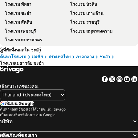
โรงแรม พัทยา
โรงแรม หัวหิน
โรงแรม ชะอำ
โรงแรม เกาะล้าน
โรงแรม สัตหีบ
โรงแรม ราชบุรี
โรงแรม เพชรบุรี
โรงแรม สมุทรสงคราม
โรงแรม สมุทรสาคร
ดูที่พักทั้งหมดใน ชะอำ
ค้นหาโรงแรม
เอเชีย
ประเทศไทย
ภาคกลาง
ชะอำ
โรงแรมเมธาวลัย ชะอำ
Facebook
Twitter
Insta
Yo
เลือกประเทศของคุณ
เพิ่มบน Google
ค้นหาผลลัพธ์ของเราได้ง่ายๆ: เพิ่ม trivago
เป็นแหล่งที่มาที่ต้องการบน Google
บริษัท
ผลิตภัณฑ์ของเรา