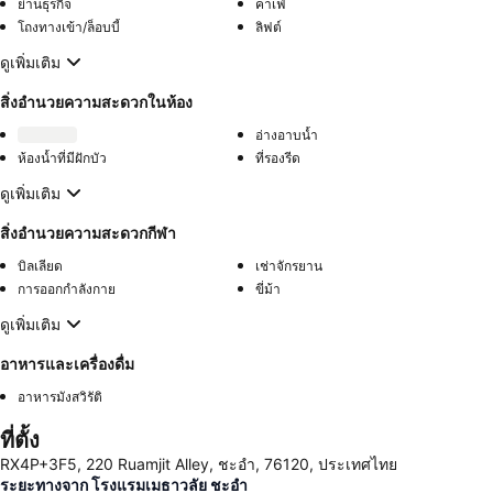
ย่านธุรกิจ
คาเฟ่
โถงทางเข้า/ล็อบบี้
ลิฟต์
ดูเพิ่มเติม
สิ่งอำนวยความสะดวกในห้อง
อ่างอาบน้ำ
ห้องน้ำที่มีฝักบัว
ที่รองรีด
ดูเพิ่มเติม
สิ่งอำนวยความสะดวกกีฬา
บิลเลียด
เช่าจักรยาน
การออกกำลังกาย
ขี่ม้า
ดูเพิ่มเติม
อาหารและเครื่องดื่ม
อาหารมังสวิรัติ
ที่ตั้ง
RX4P+3F5, 220 Ruamjit Alley, ชะอำ, 76120, ประเทศไทย
ระยะทางจาก โรงแรมเมธาวลัย ชะอำ