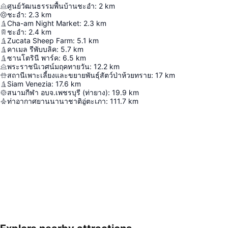
ศูนย์วัฒนธรรมพื้นบ้านชะอำ
:
2
km
ชะอำ
:
2.3
km
Cha-am Night Market
:
2.3
km
ชะอำ
:
2.4
km
Zucata Sheep Farm
:
5.1
km
คาเมล รีพับบลิค
:
5.7
km
ซานโตรินี พาร์ค
:
6.5
km
พระราชนิเวศน์มฤคทายวัน
:
12.2
km
สถานีเพาะเลี้ยงและขยายพันธุ์สัตว์ป่าห้วยทราย
:
17
km
Siam Venezia
:
17.6
km
สนามกีฬา อบจ.เพชรบุรี (ท่ายาง)
:
19.9
km
ท่าอากาศยานนานาชาติอู่ตะเภา
:
111.7
km