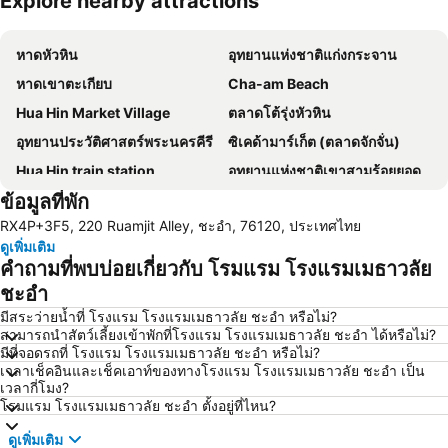
Explore nearby attractions
ขยายแผนที่
หาดหัวหิน
อุทยานแห่งชาติแก่งกระจาน
หาดเขาตะเกียบ
Cha-am Beach
Hua Hin Market Village
ตลาดโต้รุ่งหัวหิน
อุทยานประวัติศาสตร์พระนครคีรี
ซิเคด้ามาร์เก็ต (ตลาดจักจั่น)
Hua Hin train station
อุทยานแห่งชาติเขาสามร้อยยอด
ข้อมูลที่พัก
สนามบินหัวหิน
สนามกอล์ฟ ปาล์ม ฮิลล์ กอล์ฟ รีสอร์ท แอนด์ คันทรีคลับ
RX4P+3F5, 220 Ruamjit Alley, ชะอำ, 76120, ประเทศไทย
Suan Son Pradipat Beach
ซานโตรีนีพาร์ค ชะอำ
ดูเพิ่มเติม
เขาวัง อุทยานประวัติศาสตร์พระนครศรีอยุธยา
Premium Outlet Cha-am
คำถามที่พบบ่อยเกี่ยวกับ โรมแรม โรงแรมเมธาวลัย
ไร่องุ่นหัวหินฮิลล์วินยาร์ด
ชะอำ
มีสระว่ายน้ำที่ โรงแรม โรงแรมเมธาวลัย ชะอำ หรือไม่?
สามารถนำสัตว์เลี้ยงเข้าพักที่โรงแรม โรงแรมเมธาวลัย ชะอำ ได้หรือไม่?
มีที่จอดรถที่ โรงแรม โรงแรมเมธาวลัย ชะอำ หรือไม่?
เวลาเช็คอินและเช็คเอาท์ของทางโรงแรม โรงแรมเมธาวลัย ชะอำ เป็น
เวลากี่โมง?
โรมแรม โรงแรมเมธาวลัย ชะอำ ตั้งอยู่ที่ไหน?
ดูเพิ่มเติม