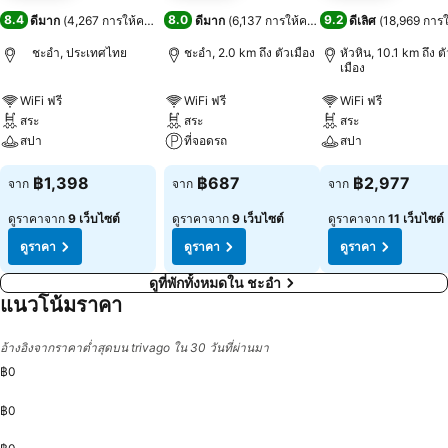
8.4
8.0
9.2
ดีมาก
(
4,267 การให้คะแนน
)
ดีมาก
(
6,137 การให้คะแนน
)
ดีเลิศ
(
18,969 การ
ชะอำ, ประเทศไทย
ชะอำ, 2.0 km ถึง ตัวเมือง
หัวหิน, 10.1 km ถึง ต
เมือง
WiFi ฟรี
WiFi ฟรี
WiFi ฟรี
สระ
สระ
สระ
สปา
ที่จอดรถ
สปา
฿1,398
฿687
฿2,977
จาก
จาก
จาก
ดูราคาจาก
9 เว็บไซต์
ดูราคาจาก
9 เว็บไซต์
ดูราคาจาก
11 เว็บไซต์
ดูราคา
ดูราคา
ดูราคา
ดูที่พักทั้งหมดใน ชะอำ
แนวโน้มราคา
อ้างอิงจากราคาต่ำสุดบน trivago ใน 30 วันที่ผ่านมา
฿0
฿0