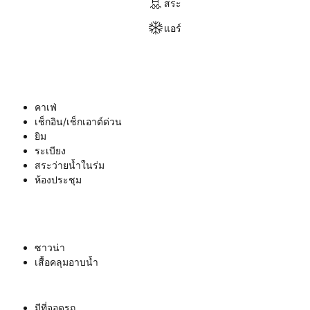
สระ
แอร์
คาเฟ่
เช็กอิน/เช็กเอาต์ด่วน
ยิม
ระเบียง
สระว่ายน้ำในร่ม
ห้องประชุม
ซาวน่า
เสื้อคลุมอาบน้ำ
มีที่จอดรถ