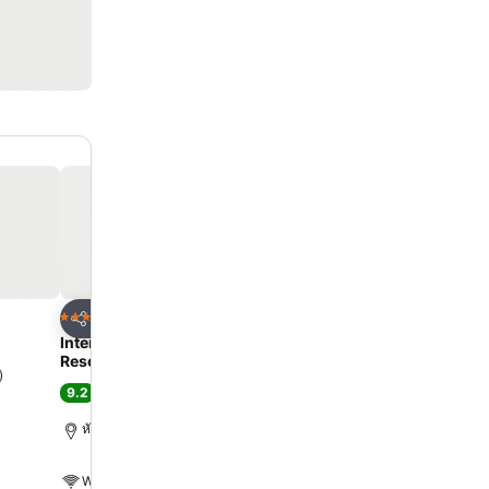
ด
เพิ่มในรายการโปรด
เพิ่มในรายการโ
โรงแรม
โรงแรม
5 ดาว
3 ดาว
แชร์
แชร์
Intercontinental Hotels Hua Hin
ibis Hua Hin
Resort By Ihg
7.8
)
ดี
(
13,565 การให้คะแนน
9.2
ดีเลิศ
(
10,544 การให้คะแนน
)
หัวหิน, 3.4 km ถึง ตัวเมือง
หัวหิน, 2.3 km ถึง ตัวเมือง
WiFi ฟรี
WiFi ฟรี
สระ