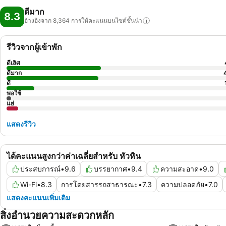
ดีมาก
8.3
อ้างอิงจาก 8,364
การให้คะแนนบนไซต์ชั้นนำ
รีวิวจากผู้เข้าพัก
ดีเลิศ
ดีมาก
ดี
พอใช้
แย่
แสดงรีวิว
ได้คะแนนสูงกว่าค่าเฉลี่ยสำหรับ หัวหิน
ประสบการณ์
•
9.6
บรรยากาศ
•
9.4
ความสะอาด
•
9.0
Wi-Fi
•
8.3
การโดยสารรถสาธารณะ
•
7.3
ความปลอดภัย
•
7.0
แสดงคะแนนเพิ่มเติม
สิ่งอำนวยความสะดวกหลัก