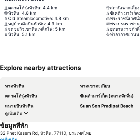
ตลาดโต้รุ่งหัวหิน
:
4.4
km
หัวหิน
:
4.8
km
ซิเคด้า มาร์เก็ต
:
Old Steamlocomotive
:
4.8
km
พระราชนิเวศน์
หมู่บ้านศิลปินหัวหิน
:
4.9
km
จุดชมวิวเขาหินเหล็กไฟ
:
5
km
อุทยานราชภักดิ์
หัวหิน
:
5.1
km
ท่าอากาศยานนา
Explore nearby attractions
หาดหัวหิน
หาดเขาตะเกียบ
ตลาดโต้รุ่งหัวหิน
ซิเคด้ามาร์เก็ต (ตลาดจักจั่น)
สนามบินหัวหิน
Suan Son Pradipat Beach
ดูเพิ่มเติม
ข้อมูลที่พัก
32 Phet Kasem Rd, หัวหิน, 77110, ประเทศไทย
ดูเพิ่มเติม