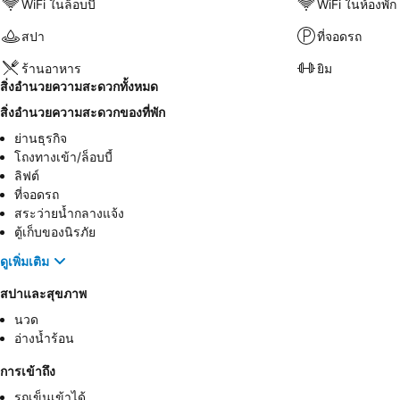
WiFi ในล็อบบี้
WiFi ในห้องพัก
สปา
ที่จอดรถ
ร้านอาหาร
ยิม
สิ่งอำนวยความสะดวกทั้งหมด
สิ่งอำนวยความสะดวกของที่พัก
ย่านธุรกิจ
โถงทางเข้า/ล็อบบี้
ลิฟต์
ที่จอดรถ
สระว่ายน้ำกลางแจ้ง
ตู้เก็บของนิรภัย
ดูเพิ่มเติม
สปาและสุขภาพ
นวด
อ่างน้ำร้อน
การเข้าถึง
รถเข็นเข้าได้