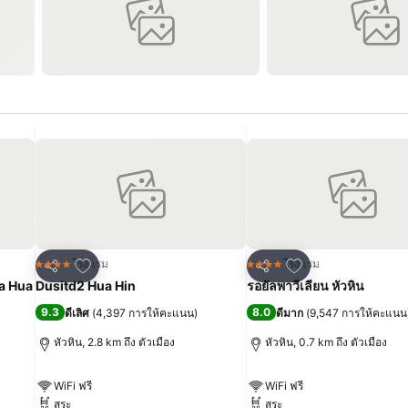
เพิ่มในรายการโปรด
เพิ่มในรายการโปร
โรงแรม
โรงแรม
4 ดาว
4 ดาว
แชร์
แชร์
va Hua
Dusitd2 Hua Hin
รอยัลพาวีเลียน หัวหิน
9.3
8.0
ดีเลิศ
(
4,397 การให้คะแนน
)
ดีมาก
(
9,547 การให้คะแนน
หัวหิน, 2.8 km ถึง ตัวเมือง
หัวหิน, 0.7 km ถึง ตัวเมือง
WiFi ฟรี
WiFi ฟรี
สระ
สระ