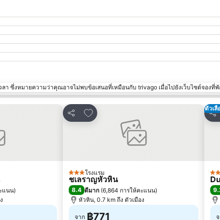
า ซึ่งหมายความว่าคุณอาจไม่พบข้อเสนอที่เหมือนกับ trivago เมื่อไปยังเว็บไซต์จองที่พั
ตัวเล
ปรด
เพิ่มในรายการโปรด
แชร์
แชร
โรงแรม
3 ดาว
5 
ชเลราญหัวหิน
Du
8.4
9.
คะแนน
)
ดีมาก
(
6,864 การให้คะแนน
)
อง
หัวหิน, 0.7 km ถึง ตัวเมือง
฿771
จาก
จ