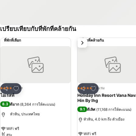
เปรียบเทียบกับที่พักที่คล้ายกัน
ที่พักที่เลือก
ที่พักที่คล้ายกัน
ถัดไป
เพิ่มในรายการโปรด
เพิ่มในรายการโปรด
รีสอร์ท
โรงแรม
4 ดาว
5 ดาว
แชร์
แชร์
ไอเรสท์
Holiday Inn Resort Vana Na
Hin By Ihg
8.3
ดีมาก
(
8,364 การให้คะแนน
)
9.1
ดีเลิศ
(
11,168 การให้คะแนน
)
หัวหิน, ประเทศไทย
หัวหิน, 4.0 km ถึง ตัวเมือง
WiFi ฟรี
WiFi ฟรี
สระ