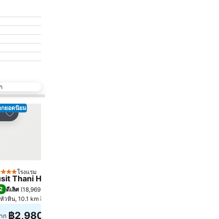
ก
ือกยอดนิยม
เพิ่มในรายการโปรด
เพิ่มในรายการโปรด
์
แชร์
โรงแรม
โรงแรม
ดาว
3 ดาว
sit Thani Hua Hin
Veranda Lodge
2
8.0
ดีเลิศ
(
18,969 การให้คะแนน
)
ดีมาก
(
3,577 การให้คะแนน
)
หัวหิน, 10.1 km ถึง ตัวเมือง
หัวหิน, 1.2 km ถึง ตัวเมือง
฿2,980
฿1,534
าก
จาก