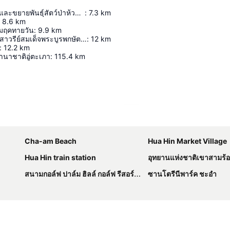
สถานีเพาะเลี้ยงและขยายพันธุ์สัตว์ป่าห้วยทราย
:
7.3
km
8.6
km
มฤคทายวัน
:
9.9
km
พระบรมราชานุสาวรีย์สมเด็จพระบูรพกษัตริย์ แห่งสยาม จำนวน ๗ พระองค์
:
12
km
:
12.2
km
นาชาติอู่ตะเภา
:
115.4
km
ขยายแผนที่
Cha-am Beach
Hua Hin Market Village
Hua Hin train station
อุทยานแห่งชาติเขาสามร้
สนามกอล์ฟ ปาล์ม ฮิลล์ กอล์ฟ รีสอร์ท แอนด์ คันทรีคลับ
ซานโตรีนีพาร์ค ชะอำ