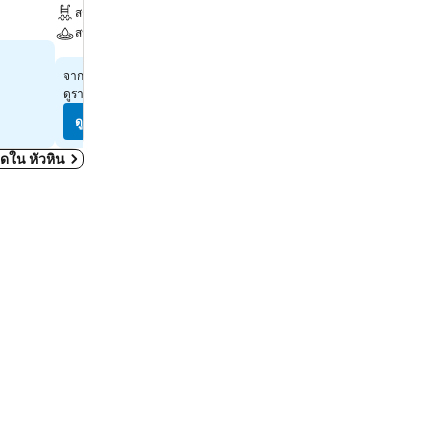
สระ
ที่จอดรถ
สปา
฿890
จาก
฿4,148
จาก
ดูราคาจาก
12 เว็บไซต์
ดูราคาจาก
10 เว็บไซต์
ดูราคา
ดูราคา
หมดใน หัวหิน