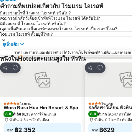
คำถามที่พบบ่อยเกี่ยวกับ โรมแรม ไอเรสท์
มีสระว่ายน้ำที่ โรงแรม ไอเรสท์ หรือไม่?
สามารถนำสัตว์เลี้ยงเข้าพักที่โรงแรม ไอเรสท์ ได้หรือไม่?
มีที่จอดรถที่ โรงแรม ไอเรสท์ หรือไม่?
เวลาเช็คอินและเช็คเอาท์ของทางโรงแรม ไอเรสท์ เป็นเวลากี่โมง?
โรมแรม ไอเรสท์ ตั้งอยู่ที่ไหน?
ดูเพิ่มเติม
ราคาและจำนวนห้องพักว่างที่เราได้รับจากเว็บไซต์จองที่พักเปลี่ยนแปลงตลอดเวล
หนึ่งในHotelsคะแนนสูงใน หัวหิน
เพิ่มในรายการโปรด
เพิ่มในรายการโ
แชร์
แชร์
โรงแรม
โรงแรม
5 ดาว
4 ดาว
Wora Bura Hua Hin Resort & Spa
รอยัลพาวีเลียน หัวหิน
8.8
8.0
ดีเลิศ
(
6,339 การให้คะแนน
)
ดีมาก
(
9,547 การให้
หัวหิน, 4.5 km ถึง ตัวเมือง
หัวหิน, 0.7 km ถึง ตัวเมื
฿2,352
฿629
จาก
จาก