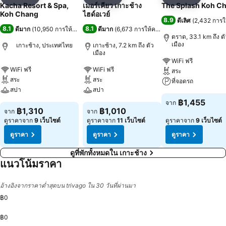
แชร์
เพิ่มในรายการโปรด
แชร์
เพิ่มในรายการโปรด
แชร์
เพิ่มในร
Kacha Resort & Spa,
เมอร์เคียว เกาะช้าง
The Splash Koh C
Koh Chang
ไฮด์อเวย์
8.9
ดีเลิศ
(
2,432 การ
8.1
8.1
ดีมาก
(
10,950 การให้คะแนน
)
ดีมาก
(
6,673 การให้คะแนน
)
ตราด, 33.1 km ถึง ตั
เมือง
เกาะช้าง, ประเทศไทย
เกาะช้าง, 7.2 km ถึง ตัว
เมือง
WiFi ฟรี
WiFi ฟรี
WiFi ฟรี
สระ
สระ
สระ
ที่จอดรถ
สปา
สปา
฿1,455
จาก
฿1,310
฿1,010
จาก
จาก
ดูราคาจาก
9 เว็บไซต์
ดูราคาจาก
11 เว็บไซต์
ดูราคาจาก
9 เว็บไซต์
ดูราคา
ดูราคา
ดูราคา
ดูที่พักทั้งหมดใน เกาะช้าง
แนวโน้มราคา
อ้างอิงจากราคาต่ำสุดบน trivago ใน 30 วันที่ผ่านมา
฿0
฿0