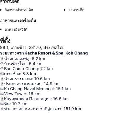
สำหรับเด็ก
กิจกรรมสำหรับเด็ก
อาหารเด็ก
อาหารและเครื่องดื่ม
อาหารมังสวิรัติ
ที่ตั้ง
88 1, เกาะช้าง, 23170, ประเทศไทย
ระยะทางจาก Kacha Resort & Spa, Koh Chang
น้ำตกคลองพลู
:
6.2
km
บ้านช้างไทย
:
6.4
km
Ban Camp Chang
:
7.2
km
เกาะช้าง
:
8.3
km
นำตกธารมะยม
:
10.6
km
ประภาคารแหลมงอบ
:
14.9
km
Ko Chang Naval Memorial
:
15.1
km
View Tower
:
16
km
Каучуковая Плантация
:
16.6
km
หิน
:
19.7
km
ท่าอากาศยานนานาชาติอู่ตะเภา
:
151.9
km