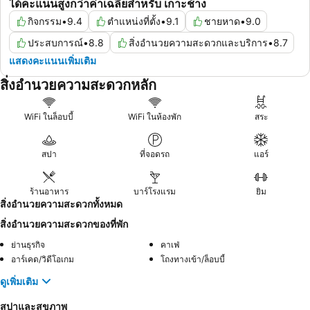
ได้คะแนนสูงกว่าค่าเฉลี่ยสำหรับ เกาะช้าง
กิจกรรม
•
9.4
ตำแหน่งที่ตั้ง
•
9.1
ชายหาด
•
9.0
ประสบการณ์
•
8.8
สิ่งอำนวยความสะดวกและบริการ
•
8.7
แสดงคะแนนเพิ่มเติม
สิ่งอำนวยความสะดวกหลัก
WiFi ในล็อบบี้
WiFi ในห้องพัก
สระ
สปา
ที่จอดรถ
แอร์
ร้านอาหาร
บาร์โรงแรม
ยิม
สิ่งอำนวยความสะดวกทั้งหมด
สิ่งอำนวยความสะดวกของที่พัก
ย่านธุรกิจ
คาเฟ่
อาร์เคด/วิดีโอเกม
โถงทางเข้า/ล็อบบี้
ดูเพิ่มเติม
สปาและสุขภาพ