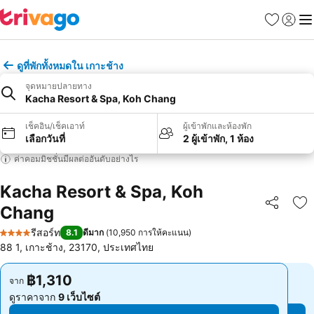
รายการโป
เข้าสู่ร
เมนู
ดูที่พักทั้งหมดใน เกาะช้าง
จุดหมายปลายทาง
Kacha Resort & Spa, Koh Chang
เช็คอิน/เช็คเอาท์
ผู้เข้าพักและห้องพัก
เลือกวันที่
2 ผู้เข้าพัก, 1 ห้อง
ค่าคอมมิชชั่นมีผลต่ออันดับอย่างไร
Kacha Resort & Spa, Koh
Chang
แชร์
เพ
รีสอร์ท
8.1
ดีมาก
(
10,950 การให้คะแนน
)
4 ดาว
88 1, เกาะช้าง, 23170, ประเทศไทย
฿1,310
฿1,310
จาก
จาก
ดูราคาจาก
9 เว็บไซต์
ดูราคาจาก
9 เว็บไซต์