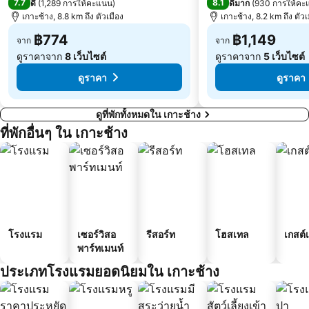
7.7
8.1
ดี
(
1,289 การให้คะแนน
)
ดีมาก
(
930 การให้คะ
เกาะช้าง, 8.8 km ถึง ตัวเมือง
เกาะช้าง, 8.2 km ถึง ตัวเ
฿774
฿1,149
จาก
จาก
ดูราคาจาก
8 เว็บไซต์
ดูราคาจาก
5 เว็บไซต์
ดูราคา
ดูราคา
ดูที่พักทั้งหมดใน เกาะช้าง
ที่พักอื่นๆ ใน เกาะช้าง
โรงแรม
เซอร์วิสอ
รีสอร์ท
โฮสเทล
เกสต์
พาร์ทเมนท์
ประเภทโรงแรมยอดนิยมใน เกาะช้าง