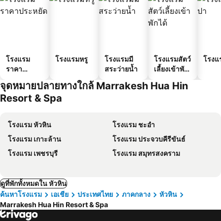
โรงแรม
โรงแรมหรู
โรงแรมมี
โรงแรมสัตว์
โรงแ
ราคา
สระว่ายน้ำ
เลี้ยงเข้าพัก
ประหยัด
ได้
จุดหมายปลายทางใกล้ Marrakesh Hua Hin
Resort & Spa
โรงแรม หัวหิน
โรงแรม ชะอำ
โรงแรม เกาะล้าน
โรงแรม ประจวบคีรีขันธ์
โรงแรม เพชรบุรี
โรงแรม สมุทรสงคราม
ดูที่พักทั้งหมดใน หัวหิน
ค้นหาโรงแรม
เอเชีย
ประเทศไทย
ภาคกลาง
หัวหิน
Marrakesh Hua Hin Resort & Spa