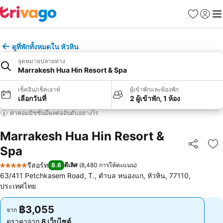
รายการโป
เข้าสู่ร
เมนู
ดูที่พักทั้งหมดใน หัวหิน
จุดหมายปลายทาง
Marrakesh Hua Hin Resort & Spa
เช็คอิน/เช็คเอาท์
ผู้เข้าพักและห้องพัก
เลือกวันที่
2 ผู้เข้าพัก, 1 ห้อง
ค่าคอมมิชชั่นมีผลต่ออันดับอย่างไร
Marrakesh Hua Hin Resort &
Spa
แชร์
เพ
รีสอร์ท
8.6
ดีเลิศ
(
8,480 การให้คะแนน
)
5 ดาว
63/411 Petchkasem Road, T., ตำบล หนองแก, หัวหิน, 77110,
ประเทศไทย
฿3,055
฿3,055
จาก
จาก
ดูราคาจาก
8 เว็บไซต์
ดูราคาจาก
8 เว็บไซต์