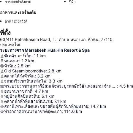
การออกกำลังกาย
ขี่ม้า
อาหารและเครื่องดื่ม
อาหารมังสวิรัติ
ที่ตั้ง
63/411 Petchkasem Road, T., ตำบล หนองแก, หัวหิน, 77110,
ประเทศไทย
ระยะทางจาก Marrakesh Hua Hin Resort & Spa
ซิเคด้า มาร์เก็ต
:
1.1
km
หนองแก
:
1.2
km
หัวหิน
:
2.8
km
Old Steamlocomotive
:
2.8
km
ตลาดโต้รุ่งหัวหิน
:
3.2
km
จุดชมวิวเขาหินเหล็กไฟ
:
3.3
km
พระบรมราชานุสาวรีย์สมเด็จพระบูรพกษัตริย์ แห่งสยาม จำนวน ๗ พระองค์
:
4.5
km
อุทยานราชภักดิ์
:
4.7
km
หมู่บ้านศิลปินหัวหิน
:
6.1
km
ตลาดน้ำหัวหินสามพันนาม
:
7.1
km
สถานีเพาะเลี้ยงและขยายพันธุ์สัตว์ป่าห้วยทราย
:
14.7
km
ท่าอากาศยานนานาชาติอู่ตะเภา
:
114.6
km