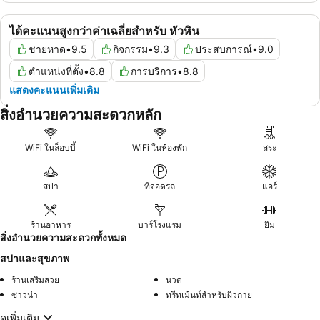
ได้คะแนนสูงกว่าค่าเฉลี่ยสำหรับ หัวหิน
ชายหาด
•
9.5
กิจกรรม
•
9.3
ประสบการณ์
•
9.0
ตำแหน่งที่ตั้ง
•
8.8
การบริการ
•
8.8
แสดงคะแนนเพิ่มเติม
สิ่งอำนวยความสะดวกหลัก
WiFi ในล็อบบี้
WiFi ในห้องพัก
สระ
สปา
ที่จอดรถ
แอร์
ร้านอาหาร
บาร์โรงแรม
ยิม
สิ่งอำนวยความสะดวกทั้งหมด
สปาและสุขภาพ
ร้านเสริมสวย
นวด
ซาวน่า
ทรีทเม้นท์สำหรับผิวกาย
ดูเพิ่มเติม