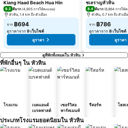
4 ดาว
4 ดาว
Kiang Haad Beach Hua Hin
ชเลราญหัวหิน
8.2
8.4
ดีมาก
(
4,905 การให้คะแนน
)
ดีมาก
(
6,864 การให้
หัวหิน, 1.4 km ถึง ตัวเมือง
หัวหิน, 0.7 km ถึง ตัวเมื
฿694
฿786
จาก
จาก
ดูราคาจาก
9 เว็บไซต์
ดูราคาจาก
8 เว็บไซต์
ดูราคา
ดูราคา
ดูที่พักทั้งหมดใน หัวหิน
ที่พักอื่นๆ ใน หัวหิน
โรงแรม
เบดแอนด์
เซอร์วิสอ
รีสอร์ท
โฮสเ
เบรคฟาสต์
พาร์ทเมนท์
ประเภทโรงแรมยอดนิยมใน หัวหิน