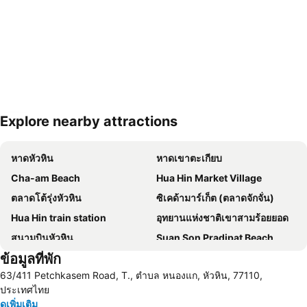
Explore nearby attractions
ขยายแผนที่
หาดหัวหิน
หาดเขาตะเกียบ
Cha-am Beach
Hua Hin Market Village
ตลาดโต้รุ่งหัวหิน
ซิเคด้ามาร์เก็ต (ตลาดจักจั่น)
Hua Hin train station
อุทยานแห่งชาติเขาสามร้อยยอด
สนามบินหัวหิน
Suan Son Pradipat Beach
ข้อมูลที่พัก
สนามกอล์ฟ ปาล์ม ฮิลล์ กอล์ฟ รีสอร์ท แอนด์ คันทรีคลับ
ซานโตรีนีพาร์ค ชะอำ
63/411 Petchkasem Road, T., ตำบล หนองแก, หัวหิน, 77110,
Premium Outlet Cha-am
ไร่องุ่นหัวหินฮิลล์วินยาร์ด
ประเทศไทย
ดูเพิ่มเติม