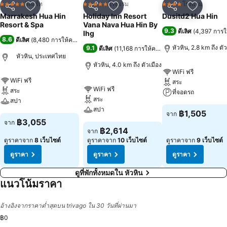
รีสอร์ท
โรงแรม
โรงแรม
5 ดาว
5 ดาว
4 ดาว
แชร์
เพิ่มในรายการโปรด
แชร์
เพิ่มในรายการโปรด
แชร์
เพิ่มในร
Marrakesh Hua Hin
Holiday Inn Resort
Dusitd2 Hua Hin
Resort & Spa
Vana Nava Hua Hin By
9.3
ดีเลิศ
(
4,397 การ
Ihg
8.6
ดีเลิศ
(
8,480 การให้คะแนน
)
หัวหิน, 2.8 km ถึง ตั
9.1
ดีเลิศ
(
11,168 การให้คะแนน
)
หัวหิน, ประเทศไทย
หัวหิน, 4.0 km ถึง ตัวเมือง
WiFi ฟรี
WiFi ฟรี
สระ
WiFi ฟรี
สระ
ที่จอดรถ
สระ
สปา
สปา
฿1,505
จาก
฿3,055
จาก
฿2,614
จาก
ดูราคาจาก
8 เว็บไซต์
ดูราคาจาก
10 เว็บไซต์
ดูราคาจาก
9 เว็บไซต์
ดูราคา
ดูราคา
ดูราคา
ดูที่พักทั้งหมดใน หัวหิน
แนวโน้มราคา
อ้างอิงจากราคาต่ำสุดบน trivago ใน 30 วันที่ผ่านมา
฿0