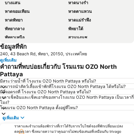
บางแสน
หาดนางรำ
หาดจอมเทียน
หาดตาแหวน
หาดพัทยา
หาดแม่รำพึง
พัทยากลาง
พัทยาใต้
พัทยาเหนือ
สวนนงนุช
ข้อมูลที่พัก
หาดแสม
เขาพระใหญ่
240, 43 Beach Rd, พัทยา, 20150, ประเทศไทย
เกาะขาม
ถนนคนเดิน
ดูเพิ่มเติม
แสมสาร
หาดนวล
คำถามที่พบบ่อยเกี่ยวกับ โรมแรม OZO North
สนามบินนานาชาติอู่ตะเภา
วันไหล
Pattaya
CentralFestival Pattaya Beach
ท่าเรือแหลมฉบัง
มีสระว่ายน้ำที่ โรงแรม OZO North Pattaya หรือไม่?
สามารถนำสัตว์เลี้ยงเข้าพักที่โรงแรม OZO North Pattaya ได้หรือไม่?
สวนเสือศรีราชา
บิ๊กซี เอ็กซ์ตร้า พัทยา3
มีที่จอดรถที่ โรงแรม OZO North Pattaya หรือไม่?
เวลาเช็คอินและเช็คเอาท์ของทางโรงแรม OZO North Pattaya เป็นเวลากี่
สถานีรถไฟพัทยา
Bali Hai Pier
โมง?
อนุสาวรีย์กรมหลวงชุมพรเขตอุดมศักดิ์
พีระเซอร์กิต
โรมแรม OZO North Pattaya ตั้งอยู่ที่ไหน?
Pattaya Floating Market
เอสเอฟเอ็กซ์ ซีเนม่า เซ็นทรัลพัทยาบีช
ดูเพิ่มเติม
Art in Paradise
พัทยาเทเลกราฟฮิลล์
ราคาและจำนวนห้องพักว่างที่เราได้รับจากเว็บไซต์จองที่พักเปลี่ยนแปลง
ตลอดเวลา ซึ่งหมายความว่าคุณอาจไม่พบข้อเสนอที่เหมือนกับ trivago