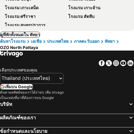
โรงแรม เกาะเสม็ด
โรงแรม เกาะล้าน
โรงแรม ศรีราชา
โรงแรม สัตหีบ
โรงแรม สมุทรปราการ
ดูที่พักทั้งหมดใน พัทยา
ค้นหาโรงแรม
เอเชีย
ประเทศไทย
ภาคตะวันออก
พัทยา
OZO North Pattaya
Facebook
Twitter
Insta
Yo
เลือกประเทศของคุณ
เพิ่มบน Google
ค้นหาผลลัพธ์ของเราได้ง่ายๆ: เพิ่ม trivago
เป็นแหล่งที่มาที่ต้องการบน Google
บริษัท
ผลิตภัณฑ์ของเรา
ข้อกำหนดและนโยบาย