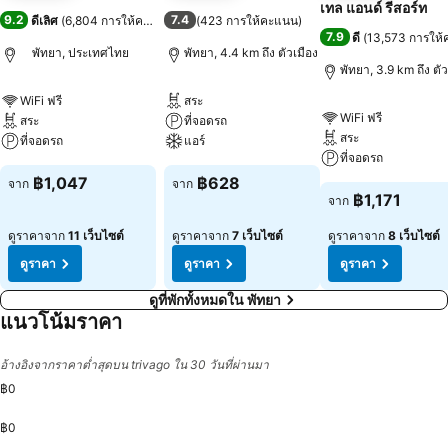
เทล แอนด์ รีสอร์ท
9.2
7.4
ดีเลิศ
(
6,804 การให้คะแนน
)
(
423 การให้คะแนน
)
7.9
ดี
(
13,573 การให
พัทยา, ประเทศไทย
พัทยา, 4.4 km ถึง ตัวเมือง
พัทยา, 3.9 km ถึง ตัว
WiFi ฟรี
สระ
WiFi ฟรี
สระ
ที่จอดรถ
สระ
ที่จอดรถ
แอร์
ที่จอดรถ
฿1,047
฿628
จาก
จาก
฿1,171
จาก
ดูราคาจาก
11 เว็บไซต์
ดูราคาจาก
7 เว็บไซต์
ดูราคาจาก
8 เว็บไซต์
ดูราคา
ดูราคา
ดูราคา
ดูที่พักทั้งหมดใน พัทยา
แนวโน้มราคา
อ้างอิงจากราคาต่ำสุดบน trivago ใน 30 วันที่ผ่านมา
฿0
฿0