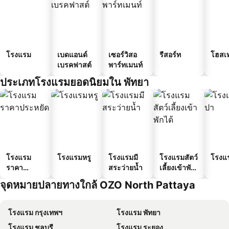
โรงแรม
เบดแอนด์
เซอร์วิสอ
รีสอร์ท
โฮสเ
เบรคฟาสต์
พาร์ทเมนท์
ประเภทโรงแรมยอดนิยมใน พัทยา
โรงแรม
โรงแรมหรู
โรงแรมมี
โรงแรมสัตว์
โรงแ
ราคา
สระว่ายน้ำ
เลี้ยงเข้าพัก
ประหยัด
ได้
จุดหมายปลายทางใกล้ OZO North Pattaya
โรงแรม กรุงเทพฯ
โรงแรม พัทยา
โรงแรม ชลบุรี
โรงแรม ระยอง