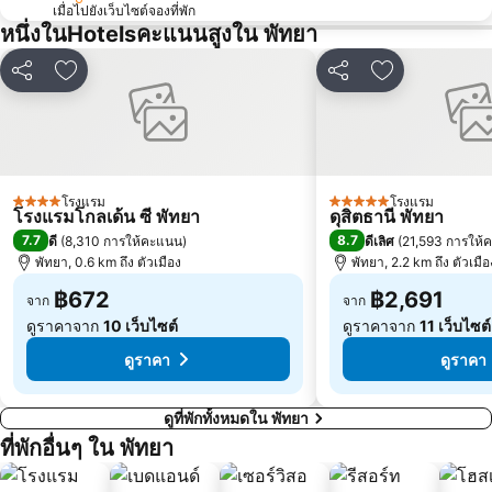
เมื่อไปยังเว็บไซต์จองที่พัก
หนึ่งในHotelsคะแนนสูงใน พัทยา
แชร์
เพิ่มในรายการโปรด
แชร์
เพิ่มในรายกา
โรงแรม
โรงแรม
4 ดาว
5 ดาว
โรงแรมโกลเด้น ซี พัทยา
ดุสิตธานี พัทยา
7.7
8.7
ดี
(
8,310 การให้คะแนน
)
ดีเลิศ
(
21,593 การให้
พัทยา, 0.6 km ถึง ตัวเมือง
พัทยา, 2.2 km ถึง ตัวเมือ
฿672
฿2,691
จาก
จาก
ดูราคาจาก
10 เว็บไซต์
ดูราคาจาก
11 เว็บไซต์
ดูราคา
ดูราคา
ดูที่พักทั้งหมดใน พัทยา
ที่พักอื่นๆ ใน พัทยา