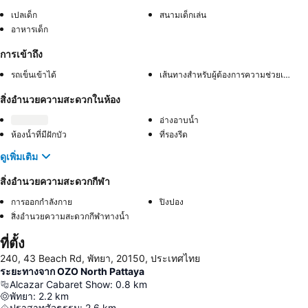
เปลเด็ก
สนามเด็กเล่น
อาหารเด็ก
การเข้าถึง
รถเข็นเข้าได้
เส้นทางสำหรับผู้ต้องการความช่วยเหลือพิเศษ
สิ่งอำนวยความสะดวกในห้อง
อ่างอาบน้ำ
ห้องน้ำที่มีฝักบัว
ที่รองรีด
ดูเพิ่มเติม
สิ่งอำนวยความสะดวกกีฬา
การออกกำลังกาย
ปิงปอง
สิ่งอำนวยความสะดวกกีฬาทางน้ำ
ที่ตั้ง
240, 43 Beach Rd, พัทยา, 20150, ประเทศไทย
ระยะทางจาก OZO North Pattaya
Alcazar Cabaret Show
:
0.8
km
พัทยา
:
2.2
km
ปราสาทสัจธรรม
:
2.6
km