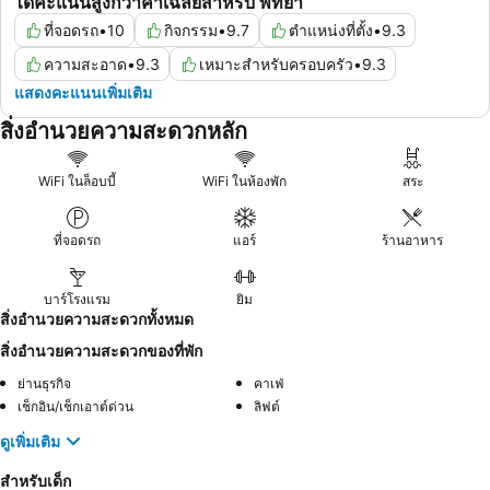
ได้คะแนนสูงกว่าค่าเฉลี่ยสำหรับ พัทยา
ที่จอดรถ
•
10
กิจกรรม
•
9.7
ตำแหน่งที่ตั้ง
•
9.3
ความสะอาด
•
9.3
เหมาะสำหรับครอบครัว
•
9.3
แสดงคะแนนเพิ่มเติม
สิ่งอำนวยความสะดวกหลัก
WiFi ในล็อบบี้
WiFi ในห้องพัก
สระ
ที่จอดรถ
แอร์
ร้านอาหาร
บาร์โรงแรม
ยิม
สิ่งอำนวยความสะดวกทั้งหมด
สิ่งอำนวยความสะดวกของที่พัก
ย่านธุรกิจ
คาเฟ่
เช็กอิน/เช็กเอาต์ด่วน
ลิฟต์
ดูเพิ่มเติม
สำหรับเด็ก