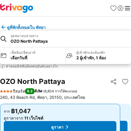
รายการโป
เข้าสู่ร
เมนู
ดูที่พักทั้งหมดใน พัทยา
จุดหมายปลายทาง
OZO North Pattaya
เช็คอิน/เช็คเอาท์
ผู้เข้าพักและห้องพัก
เลือกวันที่
2 ผู้เข้าพัก, 1 ห้อง
ค่าคอมมิชชั่นมีผลต่ออันดับอย่างไร
OZO North Pattaya
แชร์
เพ
รีสอร์ท
9.2
ดีเลิศ
(
6,804 การให้คะแนน
)
4 ดาว
240, 43 Beach Rd, พัทยา, 20150, ประเทศไทย
฿1,047
฿1,047
จาก
จาก
ดูราคาจาก
11 เว็บไซต์
ดูราคาจาก
11 เว็บไซต์
ดูราคา
ดูราคา