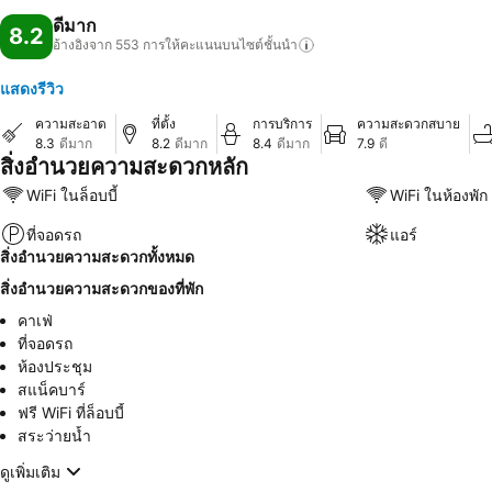
ดีมาก
8.2
อ้างอิงจาก 553
การให้คะแนนบนไซต์ชั้นนำ
แสดงรีวิว
ความสะอาด
ที่ตั้ง
การบริการ
ความสะดวกสบาย
8.3
ดีมาก
8.2
ดีมาก
8.4
ดีมาก
7.9
ดี
สิ่งอำนวยความสะดวกหลัก
WiFi ในล็อบบี้
WiFi ในห้องพัก
ที่จอดรถ
แอร์
สิ่งอำนวยความสะดวกทั้งหมด
สิ่งอำนวยความสะดวกของที่พัก
คาเฟ่
ที่จอดรถ
ห้องประชุม
สแน็คบาร์
ฟรี WiFi ที่ล็อบบี้
สระว่ายน้ำ
ดูเพิ่มเติม