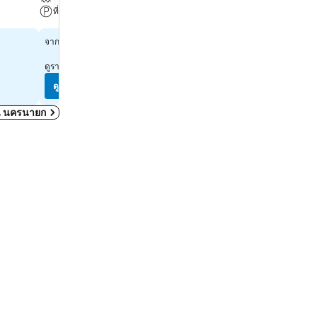
ที่จอดรถ
ที่จอดรถ
฿1,187
เลือกวันที่เพื่อดูราคาในวันนั้น
จาก
ดูราคาจาก
4 เว็บไซต์
ดูราคา
ดูราคา
ดใน นครนายก