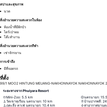
สปาและสุขภาพ
นวด
สิ่งอำนวยความสะดวกในห้อง
ห้องน้ำที่มีฝักบัว
ไดร์เป่าผม
โต๊ะทำงาน
สิ่งอำนวยความสะดวกกีฬา
เช่าจักรยาน
การเข้าถึง
มีที่จอดรถ
ที่ตั้ง
99/1 MOO2 HINTUNG MEUANG-NAKHONNAYOK NAKHONNAYOK 260
ระยะทางจาก Phuiyara Resort
Mini-Zoo
:
5.5
km
นครนายก
:
15.
วัดเขาทุเรียน นครนายก
:
10
km
บ้านปากพลี
:
24
ภูตะลึง คาเฟ่ นครนายก
:
10.4
km
ท่าอากาศยานดอ