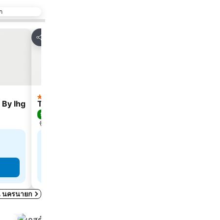
ก
ตัวเลือกยอดนิยม
เพิ่มในรายการโปรด
เพิ่มใ
แชร์
แชร์
โรงแรม
โรงแรม
5 ดาว
4 ดาว
 By Ihg
Toscana Valley Hotel Portofino
Toscana Va
9.3
8.8
ดีเลิศ
(
315 การให้คะแนน
)
ดีเลิศ
(
5,
นครนายก, 48.3 km ถึง ตัวเมือง
นครนายก, 44
฿3,435
฿2,
จาก
จาก
ดูราคาจาก
4 เว็บไซต์
ดูราคาจาก
ดูราคา
ดใน นครนายก