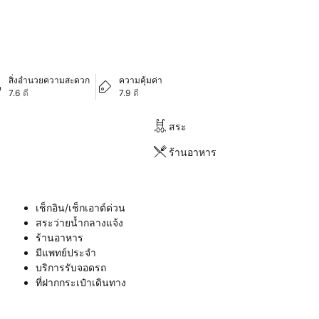
สิ่งอำนวยความสะดวก
ความคุ้มค่า
7.6
ดี
7.9
ดี
สระ
ร้านอาหาร
เช็กอิน/เช็กเอาต์ด่วน
สระว่ายน้ำกลางแจ้ง
ร้านอาหาร
มีแพทย์ประจำ
บริการรับจอดรถ
ที่ฝากกระเป๋าเดินทาง