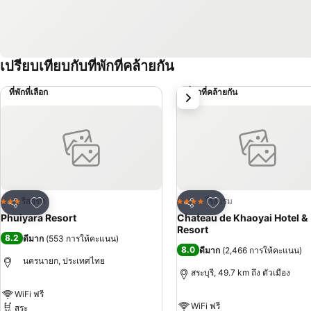
เปรียบเทียบกับที่พักที่คล้ายกัน
ที่พักที่เลือก
ที่พักที่คล้ายกัน
ถัดไป
เพิ่มในรายการโปรด
เพิ่มในรายการโปรด
รีสอร์ท
โรงแรม
3 ดาว
4 ดาว
แชร์
แชร์
Phuiyara Resort
Chateau de Khaoyai Hotel &
Resort
8.2
ดีมาก
(
553 การให้คะแนน
)
8.0
ดีมาก
(
2,466 การให้คะแนน
)
นครนายก, ประเทศไทย
สระบุรี, 49.7 km ถึง ตัวเมือง
WiFi ฟรี
WiFi ฟรี
สระ