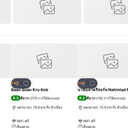
เพิ่มในรายการโปรด
เพิ่มในรายการโปร
โรงแรม
โรงแรม
3 ดาว
3 ดาว
แชร์
แชร์
Baan Suan Kru Kob
นาหินลาดรีสอร์ท Nahinlad 
8.3
8.2
ดีมาก
(
279 การให้คะแนน
)
ดีมาก
(
192 การให้คะแนน
)
นครนายก, 18.9 km ถึง ตัวเมือง
นครนายก, 15.5 km ถึง ตัวเมือ
WiFi ฟรี
WiFi ฟรี
ที่จอดรถ
ที่จอดรถ