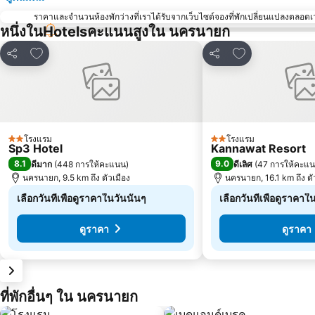
ราคาและจำนวนห้องพักว่างที่เราได้รับจากเว็บไซต์จองที่พักเปลี่ยนแปลงตลอดเวล
หนึ่งในHotelsคะแนนสูงใน นครนายก
เพิ่มในรายการโปรด
เพิ่มในรายการโ
แชร์
แชร์
โรงแรม
โรงแรม
2 ดาว
2 ดาว
Sp3 Hotel
Kannawat Resort
8.1
9.0
ดีมาก
(
448 การให้คะแนน
)
ดีเลิศ
(
47 การให้คะแ
นครนายก, 9.5 km ถึง ตัวเมือง
นครนายก, 16.1 km ถึง ตั
เลือกวันที่เพื่อดูราคาในวันนั้นๆ
เลือกวันที่เพื่อดูราคาใ
ดูราคา
ดูราคา
ที่พักอื่นๆ ใน นครนายก