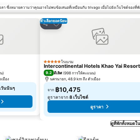
า ซึ่งหมายความว่าคุณอาจไม่พบข้อเสนอที่เหมือนกับ trivago เมื่อไปยังเว็บไซต์จองที่พั
ตัวเลือกยอดนิยม
ปรด
เพิ่มในรายการโปรด
แชร์
โรงแรม
5 ดาว
Intercontinental Hotels Khao Yai Resort
9.2
นน
)
ดีเลิศ
(
998 การให้คะแนน
)
วเมือง
นครนายก, 48.9 km ถึง ตัวเมือง
นวันนั้นๆ
฿10,475
จาก
ดูราคาจาก
8 เว็บไซต์
ดูราคา
ดูที่พักทั้งหม