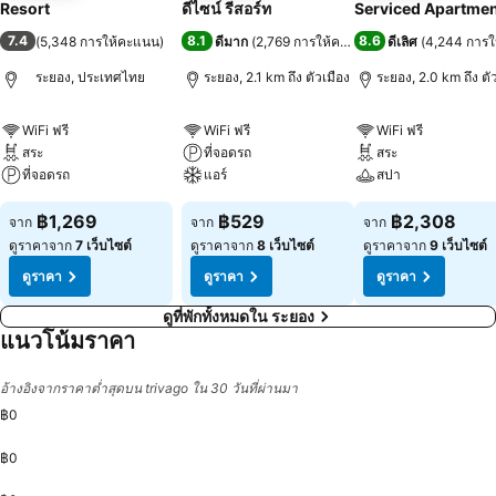
Resort
ดีไซน์ รีสอร์ท
Serviced Apartme
7.4
8.1
8.6
(
5,348 การให้คะแนน
)
ดีมาก
(
2,769 การให้คะแนน
)
ดีเลิศ
(
4,244 การ
ระยอง, ประเทศไทย
ระยอง, 2.1 km ถึง ตัวเมือง
ระยอง, 2.0 km ถึง ตั
WiFi ฟรี
WiFi ฟรี
WiFi ฟรี
สระ
ที่จอดรถ
สระ
ที่จอดรถ
แอร์
สปา
฿1,269
฿529
฿2,308
จาก
จาก
จาก
ดูราคาจาก
7 เว็บไซต์
ดูราคาจาก
8 เว็บไซต์
ดูราคาจาก
9 เว็บไซต์
ดูราคา
ดูราคา
ดูราคา
ดูที่พักทั้งหมดใน ระยอง
แนวโน้มราคา
อ้างอิงจากราคาต่ำสุดบน trivago ใน 30 วันที่ผ่านมา
฿0
฿0