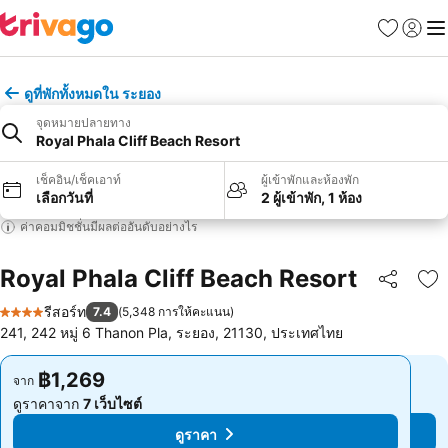
รายการโป
เข้าสู่ร
เมนู
ดูที่พักทั้งหมดใน ระยอง
จุดหมายปลายทาง
Royal Phala Cliff Beach Resort
เช็คอิน/เช็คเอาท์
ผู้เข้าพักและห้องพัก
เลือกวันที่
2 ผู้เข้าพัก, 1 ห้อง
ค่าคอมมิชชั่นมีผลต่ออันดับอย่างไร
Royal Phala Cliff Beach Resort
แชร์
เพ
รีสอร์ท
7.4
(
5,348 การให้คะแนน
)
4 ดาว
241, 242 หมู่ 6 Thanon Pla, ระยอง, 21130, ประเทศไทย
฿1,269
฿1,269
จาก
จาก
ดูราคาจาก
7 เว็บไซต์
ดูราคาจาก
7 เว็บไซต์
ดูราคา
ดูราคา