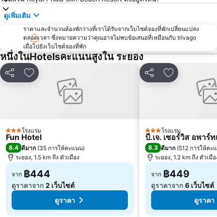
เอสเอฟเอ็กซ์ ซีเนม่า เซ็นทรัลพัทยาบีช
Art in Paradise
ดูเพิ่มเติม
พัทยาเทเลกราฟฮิลล์
ราคาและจำนวนห้องพักว่างที่เราได้รับจากเว็บไซต์จองที่พักเปลี่ยนแปลง
ตลอดเวลา ซึ่งหมายความว่าคุณอาจไม่พบข้อเสนอที่เหมือนกับ trivago
เมื่อไปยังเว็บไซต์จองที่พัก
หนึ่งในHotelsคะแนนสูงใน ระยอง
แชร์
เพิ่มในรายการโปรด
แชร์
เพิ่มในรายกา
โรงแรม
โรงแรม
3 ดาว
3 ดาว
Fun Hotel
บี.เจ. เซอร์วิส อพาร์
8.4
8.3
ดีมาก
(
35 การให้คะแนน
)
ดีมาก
(
512 การให้คะ
ระยอง, 1.5 km ถึง ตัวเมือง
ระยอง, 1.2 km ถึง ตัวเมือ
฿444
฿449
จาก
จาก
ดูราคาจาก
2 เว็บไซต์
ดูราคาจาก
6 เว็บไซต์
ดูราคา
ดูราคา