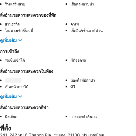
ร้านเสริมสวย
เสื้อคลุมอาบน้ำ
สิ่งอำนวยความสะดวกของที่พัก
ย่านธุรกิจ
คาเฟ่
โถงทางเข้า/ล็อบบี้
เช็กอิน/เช็กเอาต์ด่วน
ดูเพิ่มเติม
การเข้าถึง
รถเข็นเข้าได้
มีที่จอดรถ
สิ่งอำนวยความสะดวกในห้อง
ห้องน้ำที่มีฝักบัว
เปิดหน้าต่างได้
ทีวี
ดูเพิ่มเติม
สิ่งอำนวยความสะดวกกีฬา
บิลเลียด
การออกกำลังกาย
ที่ตั้ง
241, 242 หมู่ 6 Thanon Pla, ระยอง, 21130, ประเทศไทย