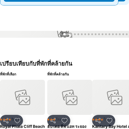
1 / 96
เปรียบเทียบกับที่พักที่คล้ายกัน
ที่พักที่เลือก
ที่พักที่คล้ายกัน
รีสอร์ท
โรงแรม
โรงแรม
4 ดาว
3 ดาว
4 ดาว
แชร์
เพิ่มในรายการโปรด
แชร์
เพิ่มในรายการโปรด
แชร์
เพิ่มในร
Royal Phala Cliff Beach
ฮับ เดอ ลีฟ แอท ระยอง
Kantary Bay Hotel