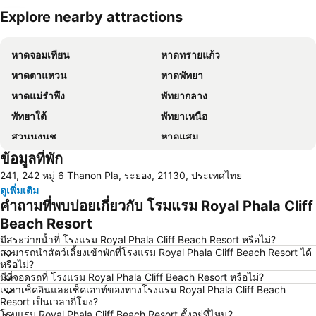
Explore nearby attractions
ขยายแผนที่
หาดจอมเทียน
หาดทรายแก้ว
หาดตาแหวน
หาดพัทยา
หาดแม่รำพึง
พัทยากลาง
พัทยาใต้
พัทยาเหนือ
สวนนงนุช
หาดแสม
ข้อมูลที่พัก
เขาพระใหญ่
เกาะขาม
241, 242 หมู่ 6 Thanon Pla, ระยอง, 21130, ประเทศไทย
ถนนคนเดิน
แสมสาร
ดูเพิ่มเติม
หาดนวล
สนามบินนานาชาติอู่ตะเภา
คำถามที่พบบ่อยเกี่ยวกับ โรมแรม Royal Phala Cliff
CentralFestival Pattaya Beach
วันไหล
Beach Resort
ท่าเรือแหลมฉบัง
บิ๊กซี เอ็กซ์ตร้า พัทยา3
มีสระว่ายน้ำที่ โรงแรม Royal Phala Cliff Beach Resort หรือไม่?
สามารถนำสัตว์เลี้ยงเข้าพักที่โรงแรม Royal Phala Cliff Beach Resort ได้
สถานีรถไฟพัทยา
อนุสาวรีย์กรมหลวงชุมพรเขตอุดมศักดิ์
หรือไม่?
มีที่จอดรถที่ โรงแรม Royal Phala Cliff Beach Resort หรือไม่?
Bali Hai Pier
พีระเซอร์กิต
เวลาเช็คอินและเช็คเอาท์ของทางโรงแรม Royal Phala Cliff Beach
Pattaya Floating Market
อ่าวกะรัง
Resort เป็นเวลากี่โมง?
โรมแรม Royal Phala Cliff Beach Resort ตั้งอยู่ที่ไหน?