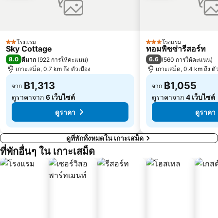
โรงแรม
โรงแรม
2 ดาว
3 ดาว
Sky Cottage
ทอมพิซซ่ารีสอร์ท
8.0
6.6
ดีมาก
(
922 การให้คะแนน
)
(
560 การให้คะแนน
)
เกาะเสม็ด, 0.7 km ถึง ตัวเมือง
เกาะเสม็ด, 0.4 km ถึง ตั
฿1,313
฿1,055
จาก
จาก
ดูราคาจาก
6 เว็บไซต์
ดูราคาจาก
4 เว็บไซต์
ดูราคา
ดูราคา
ดูที่พักทั้งหมดใน เกาะเสม็ด
ที่พักอื่นๆ ใน เกาะเสม็ด