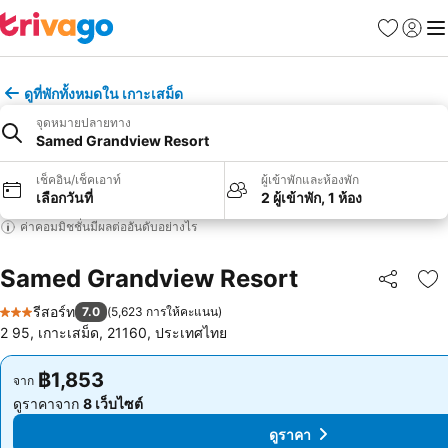
รายการโป
เข้าสู่ร
เมนู
ดูที่พักทั้งหมดใน เกาะเสม็ด
จุดหมายปลายทาง
Samed Grandview Resort
เช็คอิน/เช็คเอาท์
ผู้เข้าพักและห้องพัก
เลือกวันที่
2 ผู้เข้าพัก, 1 ห้อง
ค่าคอมมิชชั่นมีผลต่ออันดับอย่างไร
Samed Grandview Resort
แชร์
เพ
รีสอร์ท
7.0
(
5,623 การให้คะแนน
)
3 ดาว
2 95, เกาะเสม็ด, 21160, ประเทศไทย
฿1,853
฿1,853
จาก
จาก
ดูราคาจาก
8 เว็บไซต์
ดูราคาจาก
8 เว็บไซต์
ดูราคา
ดูราคา