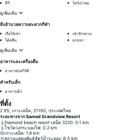
ทีวี
ไดร์เป่าผม
ดูเพิ่มเติม
สิ่งอำนวยความสะดวกกีฬา
เรือให้เช่า
เช่าจักรยาน
โต้คลื่น
ตกปลา
ดูเพิ่มเติม
อาหารและเครื่องดื่ม
อาหารมังสวิรัติ
สำหรับเด็ก
อาหารเด็ก
ที่ตั้ง
2 95, เกาะเสม็ด, 21160, ประเทศไทย
ระยะทางจาก Samed Grandview Resort
Diamond beach resort เสม็ด 3220
:
0.1
km
โชว์ควงกระบองไฟ
:
0.2
km
เกาะเสม็ด
:
1.9
km
สถานแสดงพันธุ์สัตว์น้ำระยอง
:
6.5
km