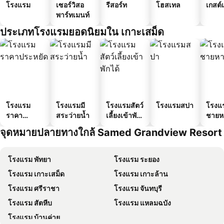
โรงแรม
เซอร์วิสอ
รีสอร์ท
โฮสเทล
เกสต์
พาร์ทเมนท์
ประเภทโรงแรมยอดนิยมใน เกาะเสม็ด
โรงแรม
โรงแรมมี
โรงแรมสัตว์
โรงแรมสปา
โรงแ
ราคา
สระว่ายน้ำ
เลี้ยงเข้าพัก
ชายห
ประหยัด
ได้
จุดหมายปลายทางใกล้ Samed Grandview Resort
โรงแรม พัทยา
โรงแรม ระยอง
โรงแรม เกาะเสม็ด
โรงแรม เกาะล้าน
โรงแรม ศรีราชา
โรงแรม จันทบุรี
โรงแรม สัตหีบ
โรงแรม แหลมฉบัง
โรงแรม บ้านค่าย