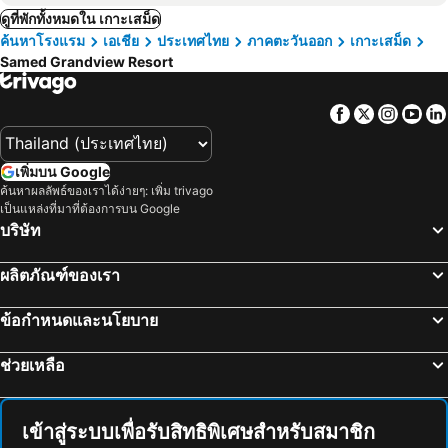
ดูที่พักทั้งหมดใน เกาะเสม็ด
ค้นหาโรงแรม
เอเชีย
ประเทศไทย
ภาคตะวันออก
เกาะเสม็ด
Samed Grandview Resort
Facebook
Twitter
Insta
Yo
เพิ่มบน Google
ค้นหาผลลัพธ์ของเราได้ง่ายๆ: เพิ่ม trivago
เป็นแหล่งที่มาที่ต้องการบน Google
บริษัท
ผลิตภัณฑ์ของเรา
ข้อกำหนดและนโยบาย
ช่วยเหลือ
เข้าสู่ระบบเพื่อรับสิทธิพิเศษสำหรับสมาชิก