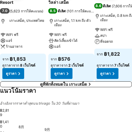
Resort
วิลล่า เสม็ด
8.6
ดีเลิศ
(
7,606 การใ
7.0
8.5
(
5,623 การให้คะแนน
)
ดีเลิศ
(
101 การให้คะแนน
)
เกาะเสม็ด, 0.8 km ถึ
เมือง
เกาะเสม็ด, ประเทศไทย
เกาะเสม็ด, 1.1 km ถึง ตัว
เมือง
WiFi ฟรี
WiFi ฟรี
WiFi ฟรี
สปา
แอร์
สัตว์เลี้ยงเข้าได้
ที่จอดรถ
ร้านอาหาร
แอร์
฿1,822
จาก
฿1,853
฿576
จาก
จาก
ดูราคาจาก
8 เว็บไซต์
ดูราคาจาก
2 เว็บไซต์
ดูราคาจาก
7 เว็บไซต์
ดูราคา
ดูราคา
ดูราคา
ดูที่พักทั้งหมดใน เกาะเสม็ด
แนวโน้มราคา
อ้างอิงจากราคาต่ำสุดบน trivago ใน 30 วันที่ผ่านมา
฿2,81
9
฿1,41
0
土, 8月 29
฿2,580
火, 9月 08
฿2,593
8月
月, 8月 31
฿2,434
水, 8月 26
฿2,411
金, 8月 28
฿2,411
日, 8月 30
฿2,405
木, 8月 27
฿2,358
水, 9月 02
฿2,157
日, 9月 06
฿2,147
月, 9月 07
฿2,118
9月
火, 9月 01
฿1,917
木, 9月 03
฿1,917
木, 9月 10
฿1,922
木, 9月 1
฿1,922
土, 9月 12
฿1,878
日, 9月 13
฿1,870
水, 9月 09
฿1,849
金, 9月 11
฿1,849
月, 9月 14
฿1,808
金, 9月 04
฿1,793
土, 9月 05
฿1,804