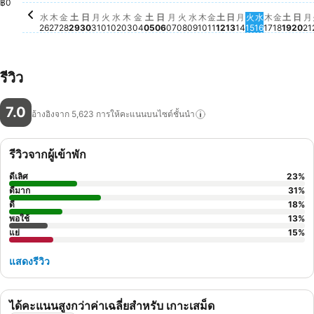
฿0
火, 9月 15
ไม่มีราคาสำหร
水, 9月 16
ไม่มีราคาสำห
金, 9月
ไม่มีราค
土, 9
ไม่มีร
日,
ไม่
月
ไ
水
木
金
土
日
月
火
水
木
金
土
日
月
火
水
木
金
土
日
月
火
水
木
金
土
日
月
26
27
28
29
30
31
01
02
03
04
05
06
07
08
09
10
11
12
13
14
15
16
17
18
19
20
21
รีวิว
7.0
อ้างอิงจาก 5,623
การให้คะแนนบนไซต์ชั้นนำ
รีวิวจากผู้เข้าพัก
ดีเลิศ
23
%
ดีมาก
31
%
ดี
18
%
พอใช้
13
%
แย่
15
%
แสดงรีวิว
ได้คะแนนสูงกว่าค่าเฉลี่ยสำหรับ เกาะเสม็ด