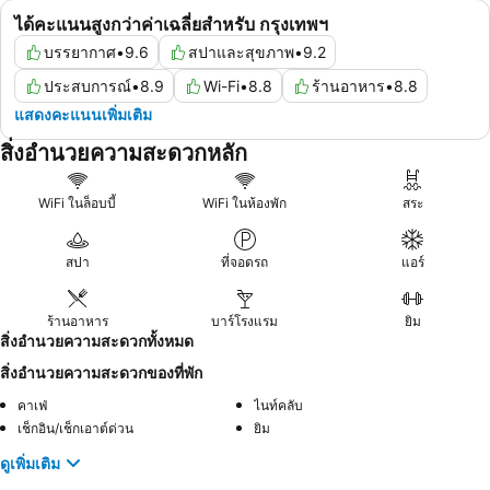
ได้คะแนนสูงกว่าค่าเฉลี่ยสำหรับ กรุงเทพฯ
บรรยากาศ
•
9.6
สปาและสุขภาพ
•
9.2
ประสบการณ์
•
8.9
Wi-Fi
•
8.8
ร้านอาหาร
•
8.8
แสดงคะแนนเพิ่มเติม
สิ่งอำนวยความสะดวกหลัก
WiFi ในล็อบบี้
WiFi ในห้องพัก
สระ
สปา
ที่จอดรถ
แอร์
ร้านอาหาร
บาร์โรงแรม
ยิม
สิ่งอำนวยความสะดวกทั้งหมด
สิ่งอำนวยความสะดวกของที่พัก
คาเฟ่
ไนท์คลับ
เช็กอิน/เช็กเอาต์ด่วน
ยิม
ดูเพิ่มเติม