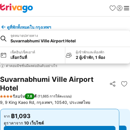
รายการโป
เข้าสู่ร
เมนู
ดูที่พักทั้งหมดใน กรุงเทพฯ
จุดหมายปลายทาง
Suvarnabhumi Ville Airport Hotel
เช็คอิน/เช็คเอาท์
ผู้เข้าพักและห้องพัก
เลือกวันที่
2 ผู้เข้าพัก, 1 ห้อง
ค่าคอมมิชชั่นมีผลต่ออันดับอย่างไร
Suvarnabhumi Ville Airport
Hotel
แชร์
เพ
รีสอร์ท
7.8
ดี
(
11,665 การให้คะแนน
)
4 ดาว
9, 9 King Kaeo Rd, กรุงเทพฯ, 10540, ประเทศไทย
฿1,093
฿1,093
จาก
จาก
ดูราคาจาก
10 เว็บไซต์
ดูราคาจาก
10 เว็บไซต์