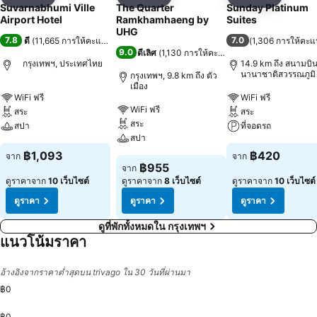
แชร์
เพิ่มในรายการโปรด
แชร์
เพิ่มในรายการโปรด
แชร์
เพิ่มในร
Suvarnabhumi Ville
The Quarter
Sunday Platinum
Airport Hotel
Ramkhamhaeng by
Suites
UHG
7.8
7.0
ดี
(
11,665 การให้คะแนน
)
(
1,306 การให้คะ
9.0
ดีเลิศ
(
1,130 การให้คะแนน
)
กรุงเทพฯ, ประเทศไทย
14.9 km ถึง สนามบิ
นานาชาติสวรรณภูมิ
กรุงเทพฯ, 9.8 km ถึง ตัว
เมือง
WiFi ฟรี
WiFi ฟรี
WiFi ฟรี
สระ
สระ
สระ
สปา
ที่จอดรถ
สปา
฿1,093
฿420
จาก
จาก
฿955
จาก
ดูราคาจาก
10 เว็บไซต์
ดูราคาจาก
8 เว็บไซต์
ดูราคาจาก
10 เว็บไซต์
ดูราคา
ดูราคา
ดูราคา
ดูที่พักทั้งหมดใน กรุงเทพฯ
แนวโน้มราคา
อ้างอิงจากราคาต่ำสุดบน trivago ใน 30 วันที่ผ่านมา
฿0
฿0