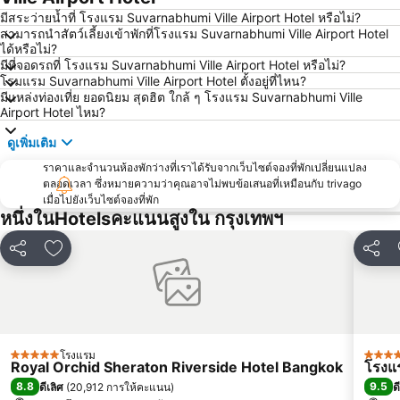
บีทีเอส สยาม
สถานีรถไฟหัวลำโพง
มีสระว่ายน้ำที่ โรงแรม Suvarnabhumi Ville Airport Hotel หรือไม่?
สามารถนำสัตว์เลี้ยงเข้าพักที่โรงแรม Suvarnabhumi Ville Airport Hotel
บีทีเอส พร้อมพงษ์
บีทีเอส หมอชิต
ได้หรือไม่?
มีที่จอดรถที่ โรงแรม Suvarnabhumi Ville Airport Hotel หรือไม่?
บีทีเอส อารีย์
บีทีเอส พญาไท
โรมแรม Suvarnabhumi Ville Airport Hotel ตั้งอยู่ที่ไหน?
เดอะมอลล์บางกะปิ
พระราชวังสวนดุสิต
มีแหล่งท่องเที่ย ยอดนิยม สุดฮิต ใกล้ ๆ โรงแรม Suvarnabhumi Ville
Airport Hotel ไหม?
ตลาดนัดสวนจตุจักร
Lumphini-Park
ดูเพิ่มเติม
บีทีเอส ศาลาแดง
เทอร์มินอล 21
ราคาและจำนวนห้องพักว่างที่เราได้รับจากเว็บไซต์จองที่พักเปลี่ยนแปลง
เอ็มอาร์ที สีลม
บีทีเอส อ่อนนุช
ตลอดเวลา ซึ่งหมายความว่าคุณอาจไม่พบข้อเสนอที่เหมือนกับ trivago
บีทีเอส ราชเทวี
บีทีเอส เพลินจิต
เมื่อไปยังเว็บไซต์จองที่พัก
หนึ่งในHotelsคะแนนสูงใน กรุงเทพฯ
เซ็นทรัลเวิลด์
สนามหลวง
MRT พระราม 9
วัดพระแก้ว
แชร์
เพิ่มในรายการโปรด
แชร์
บีทีเอส เอกมัย
บีทีเอส ชิดลม
บีทีเอส ทองหล่อ
สยามเซ็นเตอร์
เอ็มอาร์ที สามย่าน
เอ็มอาร์ที กระทรวงสาธารณสุข
บีทีเอส สะพานควาย
บีทีเอส สะพานตากสิน
โรงแรม
5 ดาว
5 ดาว
Royal Orchid Sheraton Riverside Hotel Bangkok
โรงแร
ดรีมเวิลด์
บีทีเอส อนุสาวรีย์ชัยสมรภูมิ
8.8
9.5
ดีเลิศ
(
20,912 การให้คะแนน
)
ด