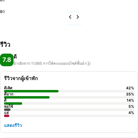
฿0
รีวิว
ดี
7.8
อ้างอิงจาก 11,665
การให้คะแนนบนไซต์ชั้นนำ
รีวิวจากผู้เข้าพัก
ดีเลิศ
42
%
ดีมาก
35
%
ดี
14
%
พอใช้
5
%
แย่
4
%
แสดงรีวิว