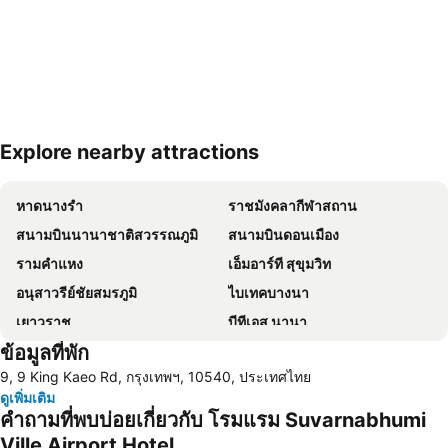
Explore nearby attractions
ขยายแผนที่
หาดนางรำ
ราชมังคลากีฬาสถาน
สนามบินนานาชาติสวรรณภูมิ
สนามบินดอนเมือง
รามคำแหง
เอ็มอาร์ที สุขุมวิท
อนุสาวรีย์ชัยสมรภูมิ
ไบเทคบางนา
เยาวราช
บีทีเอส นานา
ข้อมูลที่พัก
ถนนข้าวสาร
Suphachalasai Stadium
9, 9 King Kaeo Rd, กรุงเทพฯ, 10540, ประเทศไทย
บีทีเอส อโศก
ล่องเรือแม่น้ำเจ้าพระยา และวัดอรุณ
ดูเพิ่มเติม
สยามพารากอน
สยามสแควร์
คำถามที่พบบ่อยเกี่ยวกับ โรมแรม Suvarnabhumi
มาบุญครอง
วัดอรุณ
Ville Airport Hotel