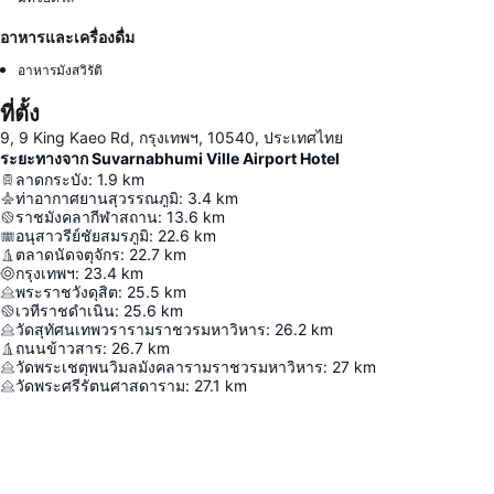
อาหารและเครื่องดื่ม
อาหารมังสวิรัติ
ที่ตั้ง
9, 9 King Kaeo Rd, กรุงเทพฯ, 10540, ประเทศไทย
ระยะทางจาก Suvarnabhumi Ville Airport Hotel
ลาดกระบัง
:
1.9
km
ท่าอากาศยานสุวรรณภูมิ
:
3.4
km
ราชมังคลากีฬาสถาน
:
13.6
km
อนุสาวรีย์ชัยสมรภูมิ
:
22.6
km
ตลาดนัดจตุจักร
:
22.7
km
กรุงเทพฯ
:
23.4
km
พระราชวังดุสิต
:
25.5
km
เวทีราชดำเนิน
:
25.6
km
วัดสุทัศนเทพวรารามราชวรมหาวิหาร
:
26.2
km
ถนนข้าวสาร
:
26.7
km
วัดพระเชตุพนวิมลมังคลารามราชวรมหาวิหาร
:
27
km
วัดพระศรีรัตนศาสดาราม
:
27.1
km