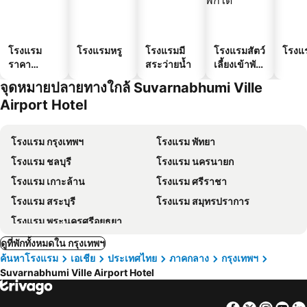
โรงแรม
โรงแรมหรู
โรงแรมมี
โรงแรมสัตว์
โรงแ
ราคา
สระว่ายน้ำ
เลี้ยงเข้าพัก
ประหยัด
ได้
จุดหมายปลายทางใกล้ Suvarnabhumi Ville
Airport Hotel
โรงแรม กรุงเทพฯ
โรงแรม พัทยา
โรงแรม ชลบุรี
โรงแรม นครนายก
โรงแรม เกาะล้าน
โรงแรม ศรีราชา
โรงแรม สระบุรี
โรงแรม สมุทรปราการ
โรงแรม พระนครศรีอยุธยา
ดูที่พักทั้งหมดใน กรุงเทพฯ
ค้นหาโรงแรม
เอเชีย
ประเทศไทย
ภาคกลาง
กรุงเทพฯ
Suvarnabhumi Ville Airport Hotel