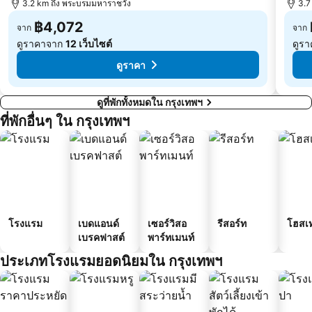
บีทีเอส พระโขนง
3.2 km ถึง พระบรมมหาราชวัง
บีทีเอส บางนา
3.7
฿4,072
จาก
จาก
ดูราคาจาก
12 เว็บไซต์
ดูร
ดูราคา
ดูที่พักทั้งหมดใน กรุงเทพฯ
ที่พักอื่นๆ ใน กรุงเทพฯ
โรงแรม
เบดแอนด์
เซอร์วิสอ
รีสอร์ท
โฮสเ
เบรคฟาสต์
พาร์ทเมนท์
ประเภทโรงแรมยอดนิยมใน กรุงเทพฯ