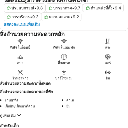
ได้คะแนนสูงกว่าค่าเฉลี่ยสำหรับ นครนายก
ประสบการณ์
•
9.8
บรรยากาศ
•
9.7
ตำแหน่งที่ตั้ง
•
9.4
การบริการ
•
9.3
ความสะอาด
•
9.2
แสดงคะแนนเพิ่มเติม
สิ่งอำนวยความสะดวกหลัก
WiFi ในล็อบบี้
WiFi ในห้องพัก
สระ
สปา
ที่จอดรถ
แอร์
ร้านอาหาร
บาร์โรงแรม
ยิม
สิ่งอำนวยความสะดวกทั้งหมด
สิ่งอำนวยความสะดวกของที่พัก
ย่านธุรกิจ
คาเฟ่
เช็กอิน/เช็กเอาต์ด่วน
ยิม
ดูเพิ่มเติม
สำหรับเด็ก