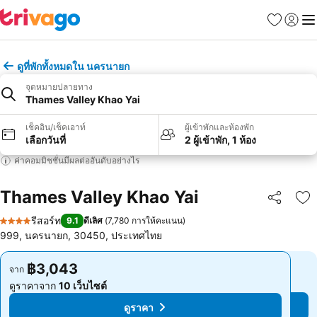
รายการโป
เข้าสู่ร
เมนู
ดูที่พักทั้งหมดใน นครนายก
จุดหมายปลายทาง
Thames Valley Khao Yai
เช็คอิน/เช็คเอาท์
ผู้เข้าพักและห้องพัก
เลือกวันที่
2 ผู้เข้าพัก, 1 ห้อง
ค่าคอมมิชชั่นมีผลต่ออันดับอย่างไร
Thames Valley Khao Yai
แชร์
เพ
รีสอร์ท
9.1
ดีเลิศ
(
7,780 การให้คะแนน
)
4 ดาว
999, นครนายก, 30450, ประเทศไทย
฿3,043
฿3,043
จาก
จาก
ดูราคาจาก
10 เว็บไซต์
ดูราคาจาก
10 เว็บไซต์
ดูราคา
ดูราคา