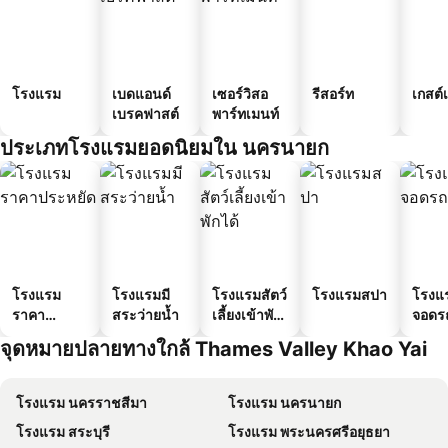
โรงแรม
เบดแอนด์
เซอร์วิสอ
รีสอร์ท
เกสต์
เบรคฟาสต์
พาร์ทเมนท์
ประเภทโรงแรมยอดนิยมใน นครนายก
โรงแรม
โรงแรมมี
โรงแรมสัตว์
โรงแรมสปา
โรงแร
ราคา
สระว่ายน้ำ
เลี้ยงเข้าพัก
จอดร
ประหยัด
ได้
จุดหมายปลายทางใกล้ Thames Valley Khao Yai
โรงแรม นครราชสีมา
โรงแรม นครนายก
โรงแรม สระบุรี
โรงแรม พระนครศรีอยุธยา