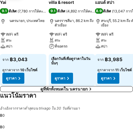
Yai
villa & resort
แอนด์ สปา
9.1
9.1
8.9
ดีเลิศ
(
7,780 การให้คะแนน
)
ดีเลิศ
(
4,892 การให้คะแนน
)
ดีเลิศ
(
13,047 การ
นครนายก, ประเทศไทย
นครราชสีมา, 86.2 km ถึง
สระบุรี, 55.2 km ถึง ต
ตัวเมือง
เมือง
WiFi ฟรี
WiFi ฟรี
WiFi ฟรี
สระ
สระ
สระ
สปา
ที่จอดรถ
สปา
ดูราคา
ดูราคา
ดูราคา
฿3,043
เลือกวันที่เพื่อดูราคาในวัน
฿3,985
จาก
จาก
นั้นๆ
ดูราคาจาก
10 เว็บไซต์
ดูราคาจาก
11 เว็บไซต์
ดูราคา
ดูราคา
ดูราคา
ดูที่พักทั้งหมดใน นครนายก
แนวโน้มราคา
อ้างอิงจากราคาต่ำสุดบน trivago ใน 30 วันที่ผ่านมา
฿0
฿0