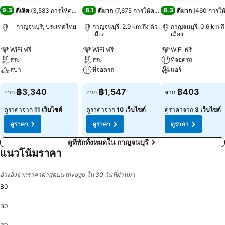
9.3
8.1
8.3
ดีเลิศ
(
3,583 การให้คะแนน
)
ดีมาก
(
7,675 การให้คะแนน
)
ดีมาก
(
460 การให
กาญจนบุรี, ประเทศไทย
กาญจนบุรี, 2.9 km ถึง ตัว
กาญจนบุรี, 0.6 km ถึ
เมือง
เมือง
WiFi ฟรี
WiFi ฟรี
WiFi ฟรี
สระ
สระ
ที่จอดรถ
สปา
ที่จอดรถ
แอร์
ดูราคา
ดูราคา
ดูราคา
฿3,340
฿1,547
฿403
จาก
จาก
จาก
ดูราคาจาก
11 เว็บไซต์
ดูราคาจาก
10 เว็บไซต์
ดูราคาจาก
3 เว็บไซต์
ดูราคา
ดูราคา
ดูราคา
ดูที่พักทั้งหมดใน กาญจนบุรี
แนวโน้มราคา
อ้างอิงจากราคาต่ำสุดบน trivago ใน 30 วันที่ผ่านมา
฿0
฿0