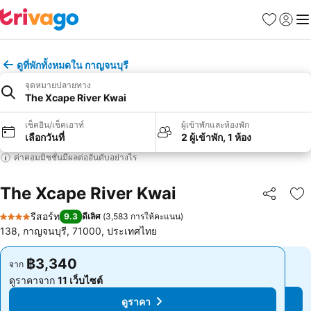
รายการโป
เข้าสู่ร
เมนู
ดูที่พักทั้งหมดใน กาญจนบุรี
จุดหมายปลายทาง
The Xcape River Kwai
เช็คอิน/เช็คเอาท์
ผู้เข้าพักและห้องพัก
เลือกวันที่
2 ผู้เข้าพัก, 1 ห้อง
ค่าคอมมิชชั่นมีผลต่ออันดับอย่างไร
The Xcape River Kwai
แชร์
เพ
รีสอร์ท
9.3
ดีเลิศ
(
3,583 การให้คะแนน
)
4 ดาว
138, กาญจนบุรี, 71000, ประเทศไทย
฿3,340
฿3,340
จาก
จาก
ดูราคาจาก
11 เว็บไซต์
ดูราคาจาก
11 เว็บไซต์
ดูราคา
ดูราคา