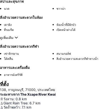
สปาและสุขภาพ
นวด
ซาวน่า
สิ่งอำนวยความสะดวกในห้อง
เตาผิง
ห้องน้ำที่มีฝักบัว
ที่รองรีด
เปิดหน้าต่างได้
ดูเพิ่มเติม
สิ่งอำนวยความสะดวกกีฬา
เช่าจักรยาน
สนามกอล์ฟ
โต้คลื่น
สิ่งอำนวยความสะดวกกีฬาทางน้ำ
อาหารและเครื่องดื่ม
อาหารมังสวิรัติ
ที่ตั้ง
138, กาญจนบุรี, 71000, ประเทศไทย
ระยะทางจาก The Xcape River Kwai
วังลาน
:
0.8
km
Giant Rain Tree
:
6.7
km
วัดถ้ำพุหว้า
:
7.1
km