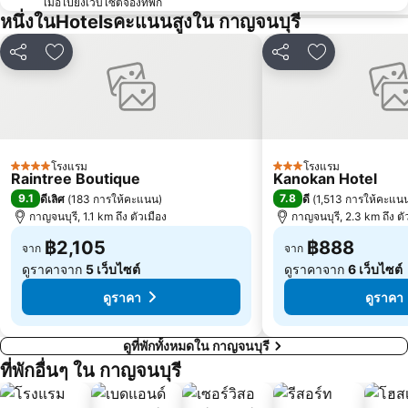
เมื่อไปยังเว็บไซต์จองที่พัก
หนึ่งในHotelsคะแนนสูงใน กาญจนบุรี
แชร์
เพิ่มในรายการโปรด
แชร์
เพิ่มในรายกา
โรงแรม
โรงแรม
4 ดาว
3 ดาว
Raintree Boutique
Kanokan Hotel
9.1
7.8
ดีเลิศ
(
183 การให้คะแนน
)
ดี
(
1,513 การให้คะแน
กาญจนบุรี, 1.1 km ถึง ตัวเมือง
กาญจนบุรี, 2.3 km ถึง ตั
฿2,105
฿888
จาก
จาก
ดูราคาจาก
5 เว็บไซต์
ดูราคาจาก
6 เว็บไซต์
ดูราคา
ดูราคา
ดูที่พักทั้งหมดใน กาญจนบุรี
ที่พักอื่นๆ ใน กาญจนบุรี