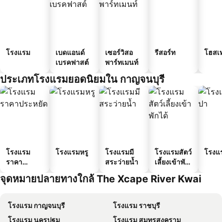
โรงแรม
เบดแอนด์
เซอร์วิสอ
รีสอร์ท
โฮสเ
เบรคฟาสต์
พาร์ทเมนท์
ประเภทโรงแรมยอดนิยมใน กาญจนบุรี
โรงแรม
โรงแรมหรู
โรงแรมมี
โรงแรมสัตว์
โรงแ
ราคา
สระว่ายน้ำ
เลี้ยงเข้าพัก
ประหยัด
ได้
จุดหมายปลายทางใกล้ The Xcape River Kwai
โรงแรม กาญจนบุรี
โรงแรม ราชบุรี
โรงแรม นครปฐม
โรงแรม สมุทรสงคราม