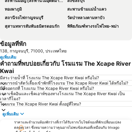
สะพานมอญ (สะพานไม้อุตตมานุสรณ์)
สังขละบุรี
ทองผาภูมิ
สะพานข้ามแม่น้ำแคว
สถานีรถไฟกาญจนบุรี
วัดป่าหลวงตามหาบัว
สุสานทหารสัมพันธมิตรดอนรัก
พิพิธภัณฑ์ทางรถไฟไทย-พม่า
ข้อมูลที่พัก
138, กาญจนบุรี, 71000, ประเทศไทย
ดูเพิ่มเติม
คำถามที่พบบ่อยเกี่ยวกับ โรมแรม The Xcape River
Kwai
มีสระว่ายน้ำที่ โรงแรม The Xcape River Kwai หรือไม่?
สามารถนำสัตว์เลี้ยงเข้าพักที่โรงแรม The Xcape River Kwai ได้หรือไม่?
มีที่จอดรถที่ โรงแรม The Xcape River Kwai หรือไม่?
เวลาเช็คอินและเช็คเอาท์ของทางโรงแรม The Xcape River Kwai เป็น
เวลากี่โมง?
โรมแรม The Xcape River Kwai ตั้งอยู่ที่ไหน?
ดูเพิ่มเติม
ราคาและจำนวนห้องพักว่างที่เราได้รับจากเว็บไซต์จองที่พักเปลี่ยนแปลง
ตลอดเวลา ซึ่งหมายความว่าคุณอาจไม่พบข้อเสนอที่เหมือนกับ trivago