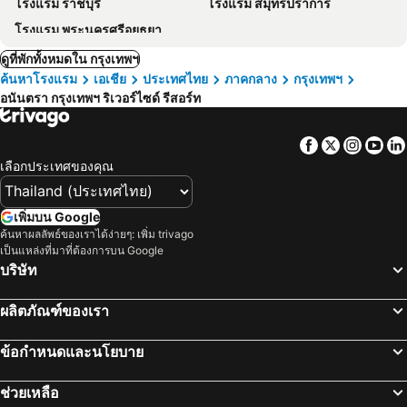
โรงแรม ราชบุรี
โรงแรม สมุทรปราการ
โรงแรม พระนครศรีอยุธยา
ดูที่พักทั้งหมดใน กรุงเทพฯ
ค้นหาโรงแรม
เอเชีย
ประเทศไทย
ภาคกลาง
กรุงเทพฯ
อนันตรา กรุงเทพฯ ริเวอร์ไซด์ รีสอร์ท
Facebook
Twitter
Insta
Yo
เลือกประเทศของคุณ
เพิ่มบน Google
ค้นหาผลลัพธ์ของเราได้ง่ายๆ: เพิ่ม trivago
เป็นแหล่งที่มาที่ต้องการบน Google
บริษัท
ผลิตภัณฑ์ของเรา
ข้อกำหนดและนโยบาย
ช่วยเหลือ