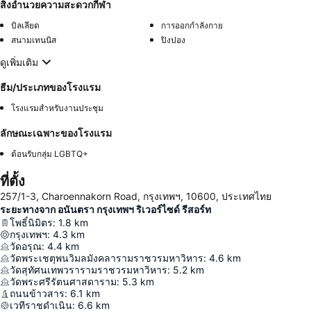
สิ่งอำนวยความสะดวกกีฬา
บิลเลียด
การออกกำลังกาย
สนามเทนนิส
ปิงปอง
ดูเพิ่มเติม
ธีม/ประเภทของโรงแรม
โรงแรมสำหรับงานประชุม
ลักษณะเฉพาะของโรงแรม
ต้อนรับกลุ่ม LGBTQ+
ที่ตั้ง
257/1-3, Charoennakorn Road, กรุงเทพฯ, 10600, ประเทศไทย
ระยะทางจาก อนันตรา กรุงเทพฯ ริเวอร์ไซด์ รีสอร์ท
โพธิ์นิมิตร
:
1.8
km
กรุงเทพฯ
:
4.3
km
วัดอรุณ
:
4.4
km
วัดพระเชตุพนวิมลมังคลารามราชวรมหาวิหาร
:
4.6
km
วัดสุทัศนเทพวรารามราชวรมหาวิหาร
:
5.2
km
วัดพระศรีรัตนศาสดาราม
:
5.3
km
ถนนข้าวสาร
:
6.1
km
เวทีราชดำเนิน
:
6.6
km