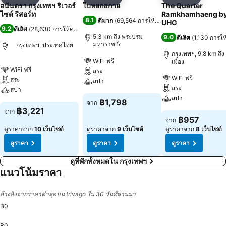
แชร์
เพิ่มในรายการโปรด
แชร์
เพิ่มในรายการโปรด
แชร์
เพิ่มในร
อนันตรา กรุงเทพฯ ริเวอร์
ใบหยกสกาย
The Quarter
ไซด์ รีสอร์ท
Ramkhamhaeng b
8.1
ดีมาก
(
69,564 การให้คะแนน
)
UHG
9.2
ดีเลิศ
(
28,630 การให้คะแนน
)
5.3 km ถึง พระบรม
9.0
ดีเลิศ
(
1,130 การใ
มหาราชวัง
กรุงเทพฯ, ประเทศไทย
กรุงเทพฯ, 9.8 km ถึง 
WiFi ฟรี
เมือง
WiFi ฟรี
สระ
WiFi ฟรี
สระ
สปา
สระ
สปา
สปา
฿1,798
จาก
฿3,221
จาก
฿957
จาก
ดูราคาจาก
10 เว็บไซต์
ดูราคาจาก
9 เว็บไซต์
ดูราคาจาก
8 เว็บไซต์
ดูราคา
ดูราคา
ดูราคา
ดูที่พักทั้งหมดใน กรุงเทพฯ
แนวโน้มราคา
อ้างอิงจากราคาต่ำสุดบน trivago ใน 30 วันที่ผ่านมา
฿0
฿0