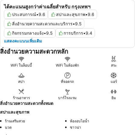
ได้คะแนนสูงกว่าค่าเฉลี่ยสำหรับ กรุงเทพฯ
ประสบการณ์
•
9.6
สปาและสุขภาพ
•
9.6
สิ่งอำนวยความสะดวกและบริการ
•
9.5
กิจกรรมกลางแจ้ง
•
9.5
การบริการ
•
9.4
แสดงคะแนนเพิ่มเติม
สิ่งอำนวยความสะดวกหลัก
WiFi ในล็อบบี้
WiFi ในห้องพัก
สระ
สปา
ที่จอดรถ
แอร์
ร้านอาหาร
บาร์โรงแรม
ยิม
สิ่งอำนวยความสะดวกทั้งหมด
สปาและสุขภาพ
ร้านเสริมสวย
ห้องอบไอน้ำ
นวด
ซาวน่า