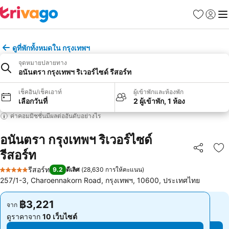
รายการโป
เข้าสู่ร
เมนู
ดูที่พักทั้งหมดใน กรุงเทพฯ
จุดหมายปลายทาง
อนันตรา กรุงเทพฯ ริเวอร์ไซด์ รีสอร์ท
เช็คอิน/เช็คเอาท์
ผู้เข้าพักและห้องพัก
เลือกวันที่
2 ผู้เข้าพัก, 1 ห้อง
ค่าคอมมิชชั่นมีผลต่ออันดับอย่างไร
อนันตรา กรุงเทพฯ ริเวอร์ไซด์
รีสอร์ท
แชร์
เพ
รีสอร์ท
9.2
ดีเลิศ
(
28,630 การให้คะแนน
)
5 ดาว
257/1-3, Charoennakorn Road, กรุงเทพฯ, 10600, ประเทศไทย
฿3,221
฿3,221
จาก
จาก
ดูราคาจาก
10 เว็บไซต์
ดูราคาจาก
10 เว็บไซต์