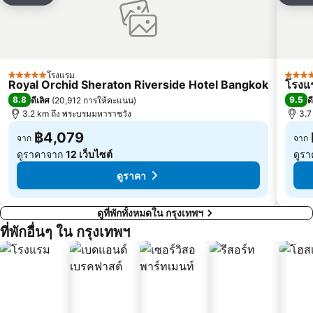
บีทีเอส เอกมัย
บีทีเอส ชิดลม
เอ็มอาร์ที สามย่าน
สยามเซ็นเตอร์
บีทีเอส ทองหล่อ
เอ็มอาร์ที กระทรวงสาธารณสุข
บีทีเอส สะพานควาย
บีทีเอส สะพานตากสิน
โรงแรม
5 ดาว
5 ดาว
Royal Orchid Sheraton Riverside Hotel Bangkok
โรงแร
ดรีมเวิลด์
บีทีเอส อนุสาวรีย์ชัยสมรภูมิ
8.8
9.5
ดีเลิศ
(
20,912 การให้คะแนน
)
ด
บีทีเอส พระโขนง
3.2 km ถึง พระบรมมหาราชวัง
บีทีเอส บางนา
3.7
฿4,079
จาก
จาก
ดูราคาจาก
12 เว็บไซต์
ดูร
ดูราคา
ดูที่พักทั้งหมดใน กรุงเทพฯ
ที่พักอื่นๆ ใน กรุงเทพฯ