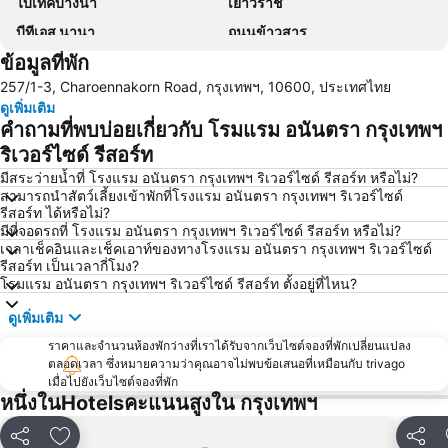
ไบเทคบางนา
เยาวราช
บีทีเอส นานา
ถนนข้าวสาร
ข้อมูลที่พัก
Suphachalasai Stadium
บีทีเอส อโศก
257/1-3, Charoennakorn Road, กรุงเทพฯ, 10600, ประเทศไทย
ล่องเรือแม่น้ำเจ้าพระยา และวัดอรุณ
สยามพารากอน
ดูเพิ่มเติม
สยามสแควร์
วัดอรุณ
คำถามที่พบบ่อยเกี่ยวกับ โรมแรม อนันตรา กรุงเทพฯ
มาบุญครอง
บีทีเอส สยาม
ริเวอร์ไซด์ รีสอร์ท
พระปฐมเจดีย์
สถานีรถไฟหัวลำโพง
มีสระว่ายน้ำที่ โรงแรม อนันตรา กรุงเทพฯ ริเวอร์ไซด์ รีสอร์ท หรือไม่?
สามารถนำสัตว์เลี้ยงเข้าพักที่โรงแรม อนันตรา กรุงเทพฯ ริเวอร์ไซด์
บีทีเอส พร้อมพงษ์
บีทีเอส หมอชิต
รีสอร์ท ได้หรือไม่?
มีที่จอดรถที่ โรงแรม อนันตรา กรุงเทพฯ ริเวอร์ไซด์ รีสอร์ท หรือไม่?
บีทีเอส อารีย์
บีทีเอส พญาไท
เวลาเช็คอินและเช็คเอาท์ของทางโรงแรม อนันตรา กรุงเทพฯ ริเวอร์ไซด์
เดอะมอลล์บางกะปิ
พระราชวังสวนดุสิต
รีสอร์ท เป็นเวลากี่โมง?
โรมแรม อนันตรา กรุงเทพฯ ริเวอร์ไซด์ รีสอร์ท ตั้งอยู่ที่ไหน?
ตลาดนัดสวนจตุจักร
Lumphini-Park
ดูเพิ่มเติม
บีทีเอส ศาลาแดง
เทอร์มินอล 21
ราคาและจำนวนห้องพักว่างที่เราได้รับจากเว็บไซต์จองที่พักเปลี่ยนแปลง
เอ็มอาร์ที สีลม
บีทีเอส อ่อนนุช
ตลอดเวลา ซึ่งหมายความว่าคุณอาจไม่พบข้อเสนอที่เหมือนกับ trivago
บีทีเอส ราชเทวี
บีทีเอส เพลินจิต
เมื่อไปยังเว็บไซต์จองที่พัก
หนึ่งในHotelsคะแนนสูงใน กรุงเทพฯ
เซ็นทรัลเวิลด์
สนามหลวง
MRT พระราม 9
วัดพระแก้ว
แชร์
เพิ่มในรายการโปรด
แชร์