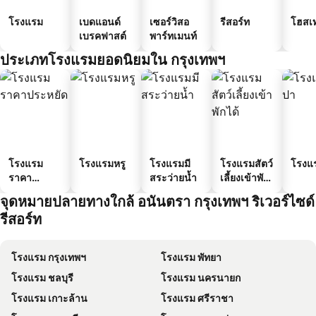
โรงแรม
เบดแอนด์
เซอร์วิสอ
รีสอร์ท
โฮสเ
เบรคฟาสต์
พาร์ทเมนท์
ประเภทโรงแรมยอดนิยมใน กรุงเทพฯ
โรงแรม
โรงแรมหรู
โรงแรมมี
โรงแรมสัตว์
โรงแ
ราคา
สระว่ายน้ำ
เลี้ยงเข้าพัก
ประหยัด
ได้
จุดหมายปลายทางใกล้ อนันตรา กรุงเทพฯ ริเวอร์ไซด์
รีสอร์ท
โรงแรม กรุงเทพฯ
โรงแรม พัทยา
โรงแรม ชลบุรี
โรงแรม นครนายก
โรงแรม เกาะล้าน
โรงแรม ศรีราชา