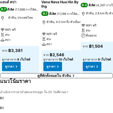
แอนด์ สปา
Vana Nava Hua Hin By
9.3
ดีเลิศ
(
4,397 การ
Ihg
8.7
ดีเลิศ
(
17,698 การให้คะแนน
)
หัวหิน, 2.8 km ถึง ตั
9.1
ดีเลิศ
(
11,168 การให้คะแนน
)
หัวหิน, ประเทศไทย
หัวหิน, 4.0 km ถึง ตัวเมือง
WiFi ฟรี
WiFi ฟรี
สระ
WiFi ฟรี
สระ
ที่จอดรถ
สระ
สปา
สปา
฿1,504
จาก
฿3,381
จาก
฿2,546
จาก
ดูราคาจาก
8 เว็บไซต์
ดูราคาจาก
10 เว็บไซต์
ดูราคาจาก
9 เว็บไซต์
ดูราคา
ดูราคา
ดูราคา
ดูที่พักทั้งหมดใน หัวหิน
แนวโน้มราคา
อ้างอิงจากราคาต่ำสุดบน trivago ใน 30 วันที่ผ่านมา
฿0
฿0