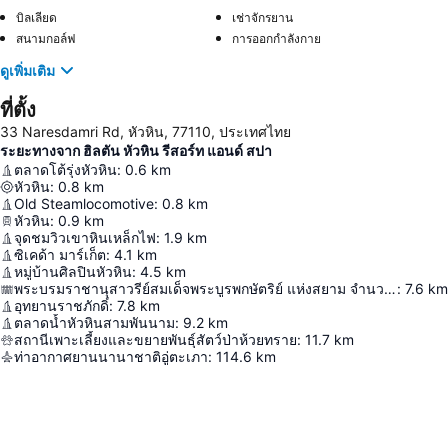
บิลเลียด
เช่าจักรยาน
สนามกอล์ฟ
การออกกำลังกาย
ดูเพิ่มเติม
ที่ตั้ง
33 Naresdamri Rd, หัวหิน, 77110, ประเทศไทย
ระยะทางจาก ฮิลตัน หัวหิน รีสอร์ท แอนด์ สปา
ตลาดโต้รุ่งหัวหิน
:
0.6
km
หัวหิน
:
0.8
km
Old Steamlocomotive
:
0.8
km
หัวหิน
:
0.9
km
จุดชมวิวเขาหินเหล็กไฟ
:
1.9
km
ซิเคด้า มาร์เก็ต
:
4.1
km
หมู่บ้านศิลปินหัวหิน
:
4.5
km
พระบรมราชานุสาวรีย์สมเด็จพระบูรพกษัตริย์ แห่งสยาม จำนวน ๗ พระองค์
:
7.6
km
อุทยานราชภักดิ์
:
7.8
km
ตลาดน้ำหัวหินสามพันนาม
:
9.2
km
สถานีเพาะเลี้ยงและขยายพันธุ์สัตว์ป่าห้วยทราย
:
11.7
km
ท่าอากาศยานนานาชาติอู่ตะเภา
:
114.6
km