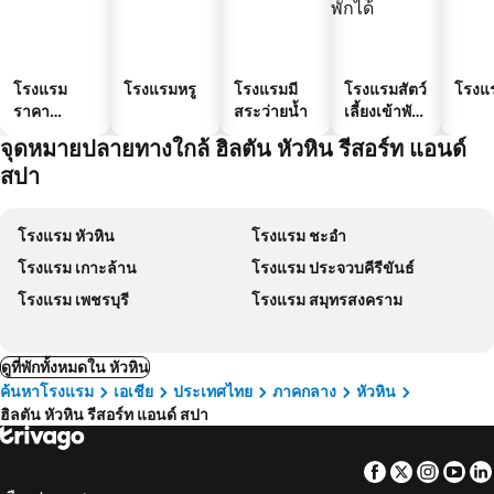
โรงแรม
โรงแรมหรู
โรงแรมมี
โรงแรมสัตว์
โรงแ
ราคา
สระว่ายน้ำ
เลี้ยงเข้าพัก
ประหยัด
ได้
จุดหมายปลายทางใกล้ ฮิลตัน หัวหิน รีสอร์ท แอนด์
สปา
โรงแรม หัวหิน
โรงแรม ชะอำ
โรงแรม เกาะล้าน
โรงแรม ประจวบคีรีขันธ์
โรงแรม เพชรบุรี
โรงแรม สมุทรสงคราม
ดูที่พักทั้งหมดใน หัวหิน
ค้นหาโรงแรม
เอเชีย
ประเทศไทย
ภาคกลาง
หัวหิน
ฮิลตัน หัวหิน รีสอร์ท แอนด์ สปา
Facebook
Twitter
Insta
Yo