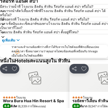
รีสอร์ท แอนด์ สปา
มีสระว่ายน้ำที่ โรงแรม ฮิลตัน หัวหิน รีสอร์ท แอนด์ สปา หรือไม่?
สามารถนำสัตว์เลี้ยงเข้าพักที่โรงแรม ฮิลตัน หัวหิน รีสอร์ท แอนด์ สปา ได้
หรือไม่?
มีที่จอดรถที่ โรงแรม ฮิลตัน หัวหิน รีสอร์ท แอนด์ สปา หรือไม่?
เวลาเช็คอินและเช็คเอาท์ของทางโรงแรม ฮิลตัน หัวหิน รีสอร์ท แอนด์ สปา
เป็นเวลากี่โมง?
โรมแรม ฮิลตัน หัวหิน รีสอร์ท แอนด์ สปา ตั้งอยู่ที่ไหน?
ดูเพิ่มเติม
ราคาและจำนวนห้องพักว่างที่เราได้รับจากเว็บไซต์จองที่พักเปลี่ยนแปลง
ตลอดเวลา ซึ่งหมายความว่าคุณอาจไม่พบข้อเสนอที่เหมือนกับ trivago
เมื่อไปยังเว็บไซต์จองที่พัก
หนึ่งในHotelsคะแนนสูงใน หัวหิน
แชร์
เพิ่มในรายการโปรด
แชร์
เพิ่มในรายกา
โรงแรม
โรงแรม
5 ดาว
4 ดาว
Wora Bura Hua Hin Resort & Spa
รอยัลพาวีเลียน หัวหิน
8.8
8.0
ดีเลิศ
(
6,339 การให้คะแนน
)
ดีมาก
(
9,547 การให้