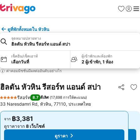
รายการโป
เข้าสู่ร
เมนู
ดูที่พักทั้งหมดใน หัวหิน
จุดหมายปลายทาง
ฮิลตัน หัวหิน รีสอร์ท แอนด์ สปา
เช็คอิน/เช็คเอาท์
ผู้เข้าพักและห้องพัก
เลือกวันที่
2 ผู้เข้าพัก, 1 ห้อง
ค่าคอมมิชชั่นมีผลต่ออันดับอย่างไร
ฮิลตัน หัวหิน รีสอร์ท แอนด์ สปา
แชร์
เพ
รีสอร์ท
8.7
ดีเลิศ
(
17,698 การให้คะแนน
)
5 ดาว
33 Naresdamri Rd, หัวหิน, 77110, ประเทศไทย
฿3,381
฿3,381
จาก
จาก
ดูราคาจาก
8 เว็บไซต์
ดูราคาจาก
8 เว็บไซต์
ดูราคา
ดูราคา