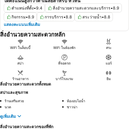
ได้คะแนนสูงกว่าค่าเฉลี่ยสำหรับ หัวหิน
ตำแหน่งที่ตั้ง
•
9.4
สิ่งอำนวยความสะดวกและบริการ
•
8.9
กิจกรรม
•
8.9
การบริการ
•
8.8
สระว่ายน้ำ
•
8.8
แสดงคะแนนเพิ่มเติม
สิ่งอำนวยความสะดวกหลัก
WiFi ในล็อบบี้
WiFi ในห้องพัก
สระ
สปา
ที่จอดรถ
แอร์
ร้านอาหาร
บาร์โรงแรม
ยิม
สิ่งอำนวยความสะดวกทั้งหมด
สปาและสุขภาพ
ร้านเสริมสวย
ห้องอบไอน้ำ
นวด
ซาวน่า
ดูเพิ่มเติม
สิ่งอำนวยความสะดวกของที่พัก