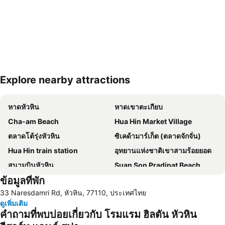
Explore nearby attractions
ขยายแผนที่
หาดหัวหิน
หาดเขาตะเกียบ
Cha-am Beach
Hua Hin Market Village
ตลาดโต้รุ่งหัวหิน
ซิเคด้ามาร์เก็ต (ตลาดจักจั่น)
Hua Hin train station
อุทยานแห่งชาติเขาสามร้อยยอด
สนามบินหัวหิน
Suan Son Pradipat Beach
ข้อมูลที่พัก
สนามกอล์ฟ ปาล์ม ฮิลล์ กอล์ฟ รีสอร์ท แอนด์ คันทรีคลับ
ซานโตรีนีพาร์ค ชะอำ
33 Naresdamri Rd, หัวหิน, 77110, ประเทศไทย
Premium Outlet Cha-am
ไร่องุ่นหัวหินฮิลล์วินยาร์ด
ดูเพิ่มเติม
คำถามที่พบบ่อยเกี่ยวกับ โรมแรม ฮิลตัน หัวหิน