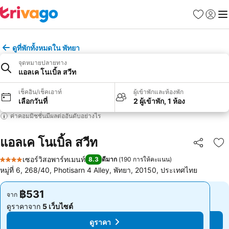
รายการโป
เข้าสู่ร
เมนู
ดูที่พักทั้งหมดใน พัทยา
จุดหมายปลายทาง
แอลเค โนเบิ้ล สวีท
เช็คอิน/เช็คเอาท์
ผู้เข้าพักและห้องพัก
เลือกวันที่
2 ผู้เข้าพัก, 1 ห้อง
ค่าคอมมิชชั่นมีผลต่ออันดับอย่างไร
แอลเค โนเบิ้ล สวีท
แชร์
เพ
เซอร์วิสอพาร์ทเมนท์
8.3
ดีมาก
(
190 การให้คะแนน
)
4 ดาว
หมู่ที่ 6, 268/40, Photisarn 4 Alley, พัทยา, 20150, ประเทศไทย
฿531
฿531
จาก
จาก
ดูราคาจาก
5 เว็บไซต์
ดูราคาจาก
5 เว็บไซต์
ดูราคา
ดูราคา