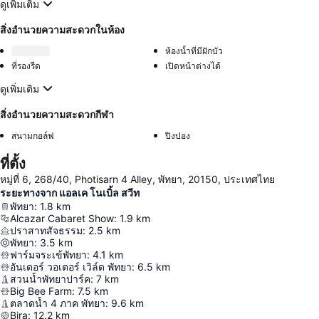
ดูเพิ่มเติม
สิ่งอำนวยความสะดวกในห้อง
ห้องน้ำที่มีฝักบัว
ที่รองรีด
เปิดหน้าต่างได้
ดูเพิ่มเติม
สิ่งอำนวยความสะดวกกีฬา
สนามกอล์ฟ
ปิงปอง
ที่ตั้ง
หมู่ที่ 6, 268/40, Photisarn 4 Alley, พัทยา, 20150, ประเทศไทย
ระยะทางจาก แอลเค โนเบิ้ล สวีท
พัทยา
:
1.8
km
Alcazar Cabaret Show
:
1.9
km
ปราสาทสัจธรรม
:
2.5
km
พัทยา
:
3.5
km
ฟาร์มจระเข้พัทยา
:
4.1
km
อันเดอร์ วอเตอร์ เวิล์ด พัทยา
:
6.5
km
สวนน้ำพัทยาปาร์ค
:
7
km
Big Bee Farm
:
7.5
km
ตลาดน้ำ 4 ภาค พัทยา
:
9.6
km
Bira
:
12.2
km