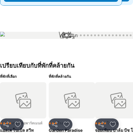
1 / 24
เปรียบเทียบกับที่พักที่คล้ายกัน
ที่พักที่เลือก
ที่พักที่คล้ายกัน
เซอร์วิสอพาร์ทเมนท์
โรงแรม
โรงแรม
4 ดาว
3 ดาว
4 ดาว
แชร์
เพิ่มในรายการโปรด
แชร์
เพิ่มในรายการโปรด
แชร์
เพิ่มในร
แอลเค โนเบิ้ล สวีท
Garden Paradise
จอมเทียน ปาล์ม บีช 