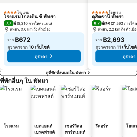
โรงแรม
โรงแรม
4 ดาว
5 ดาว
โรงแรมโกลเด้น ซี พัทยา
ดุสิตธานี พัทยา
7.7
8.7
ดี
(
8,310 การให้คะแนน
)
ดีเลิศ
(
21,593 การให้
พัทยา, 0.6 km ถึง ตัวเมือง
พัทยา, 2.2 km ถึง ตัวเมือ
฿672
฿2,693
จาก
จาก
ดูราคาจาก
10 เว็บไซต์
ดูราคาจาก
11 เว็บไซต์
ดูราคา
ดูราคา
ดูที่พักทั้งหมดใน พัทยา
ที่พักอื่นๆ ใน พัทยา
โรงแรม
เบดแอนด์
เซอร์วิสอ
รีสอร์ท
โฮสเ
เบรคฟาสต์
พาร์ทเมนท์