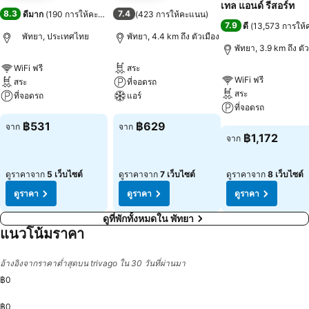
เทล แอนด์ รีสอร์ท
8.3
7.4
ดีมาก
(
190 การให้คะแนน
)
(
423 การให้คะแนน
)
7.9
ดี
(
13,573 การให
พัทยา, ประเทศไทย
พัทยา, 4.4 km ถึง ตัวเมือง
พัทยา, 3.9 km ถึง ตัว
WiFi ฟรี
สระ
WiFi ฟรี
สระ
ที่จอดรถ
สระ
ที่จอดรถ
แอร์
ที่จอดรถ
ดูราคา
ดูราคา
฿531
฿629
จาก
จาก
ดูราคา
฿1,172
จาก
ดูราคาจาก
5 เว็บไซต์
ดูราคาจาก
7 เว็บไซต์
ดูราคาจาก
8 เว็บไซต์
ดูราคา
ดูราคา
ดูราคา
ดูที่พักทั้งหมดใน พัทยา
แนวโน้มราคา
อ้างอิงจากราคาต่ำสุดบน trivago ใน 30 วันที่ผ่านมา
฿0
฿0