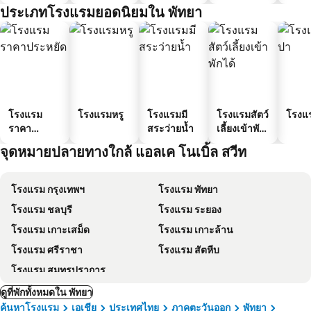
ประเภทโรงแรมยอดนิยมใน พัทยา
โรงแรม
โรงแรมหรู
โรงแรมมี
โรงแรมสัตว์
โรงแ
ราคา
สระว่ายน้ำ
เลี้ยงเข้าพัก
ประหยัด
ได้
จุดหมายปลายทางใกล้ แอลเค โนเบิ้ล สวีท
โรงแรม กรุงเทพฯ
โรงแรม พัทยา
โรงแรม ชลบุรี
โรงแรม ระยอง
โรงแรม เกาะเสม็ด
โรงแรม เกาะล้าน
โรงแรม ศรีราชา
โรงแรม สัตหีบ
โรงแรม สมุทรปราการ
ดูที่พักทั้งหมดใน พัทยา
ค้นหาโรงแรม
เอเชีย
ประเทศไทย
ภาคตะวันออก
พัทยา