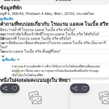
พัทยาเหนือ
สวนนงนุช
ข้อมูลที่พัก
หาดแสม
เขาพระใหญ่
หมู่ที่ 6, 268/40, Photisarn 4 Alley, พัทยา, 20150, ประเทศไทย
เกาะขาม
ถนนคนเดิน
ดูเพิ่มเติม
แสมสาร
หาดนวล
คำถามที่พบบ่อยเกี่ยวกับ โรมแรม แอลเค โนเบิ้ล สวีท
สนามบินนานาชาติอู่ตะเภา
วันไหล
มีสระว่ายน้ำที่ โรงแรม แอลเค โนเบิ้ล สวีท หรือไม่?
สามารถนำสัตว์เลี้ยงเข้าพักที่โรงแรม แอลเค โนเบิ้ล สวีท ได้หรือไม่?
CentralFestival Pattaya Beach
ท่าเรือแหลมฉบัง
มีที่จอดรถที่ โรงแรม แอลเค โนเบิ้ล สวีท หรือไม่?
สวนเสือศรีราชา
สถานีรถไฟพัทยา
เวลาเช็คอินและเช็คเอาท์ของทางโรงแรม แอลเค โนเบิ้ล สวีท เป็นเวลากี่
โมง?
บิ๊กซี เอ็กซ์ตร้า พัทยา3
Bali Hai Pier
โรมแรม แอลเค โนเบิ้ล สวีท ตั้งอยู่ที่ไหน?
อนุสาวรีย์กรมหลวงชุมพรเขตอุดมศักดิ์
พีระเซอร์กิต
ดูเพิ่มเติม
Pattaya Floating Market
เอสเอฟเอ็กซ์ ซีเนม่า เซ็นทรัลพัทยาบีช
ราคาและจำนวนห้องพักว่างที่เราได้รับจากเว็บไซต์จองที่พักเปลี่ยนแปลง
Art in Paradise
พัทยาเทเลกราฟฮิลล์
ตลอดเวลา ซึ่งหมายความว่าคุณอาจไม่พบข้อเสนอที่เหมือนกับ trivago
เมื่อไปยังเว็บไซต์จองที่พัก
หนึ่งในHotelsคะแนนสูงใน พัทยา
แชร์
เพิ่มในรายการโปรด
แชร์
เพิ่มในรายกา