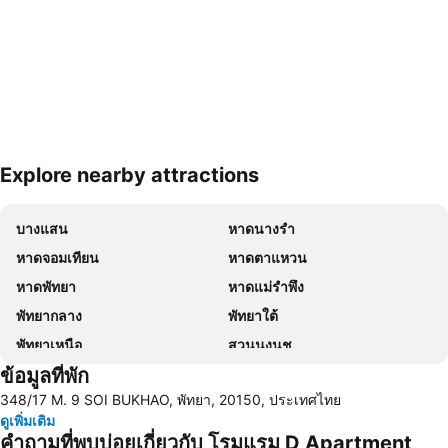
Explore nearby attractions
ขยายแผนที่
บางแสน
หาดนางรำ
หาดจอมเทียน
หาดตาแหวน
หาดพัทยา
หาดแม่รำพึง
พัทยากลาง
พัทยาใต้
พัทยาเหนือ
สวนนงนุช
ข้อมูลที่พัก
หาดแสม
เขาพระใหญ่
348/17 M. 9 SOI BUKHAO, พัทยา, 20150, ประเทศไทย
เกาะขาม
ถนนคนเดิน
ดูเพิ่มเติม
แสมสาร
หาดนวล
คำถามที่พบบ่อยเกี่ยวกับ โรมแรม D Apartment