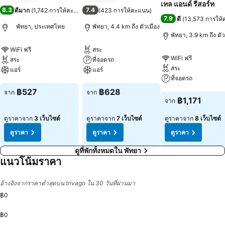
เทล แอนด์ รีสอร์ท
8.3
7.4
ดีมาก
(
1,742 การให้คะแนน
)
(
423 การให้คะแนน
)
7.9
ดี
(
13,573 การให
พัทยา, ประเทศไทย
พัทยา, 4.4 km ถึง ตัวเมือง
พัทยา, 3.9 km ถึง ตัว
WiFi ฟรี
สระ
WiFi ฟรี
สระ
ที่จอดรถ
สระ
แอร์
แอร์
ที่จอดรถ
ดูราคา
ดูราคา
฿527
฿628
จาก
จาก
ดูราคา
฿1,171
จาก
ดูราคาจาก
3 เว็บไซต์
ดูราคาจาก
7 เว็บไซต์
ดูราคาจาก
8 เว็บไซต์
ดูราคา
ดูราคา
ดูราคา
ดูที่พักทั้งหมดใน พัทยา
แนวโน้มราคา
อ้างอิงจากราคาต่ำสุดบน trivago ใน 30 วันที่ผ่านมา
฿0
฿0