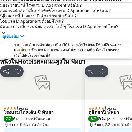
สนามบินนานาชาติอู่ตะเภา
CentralFestival Pattaya Beach
มีสระว่ายน้ำที่ โรงแรม D Apartment หรือไม่?
สามารถนำสัตว์เลี้ยงเข้าพักที่โรงแรม D Apartment ได้หรือไม่?
วันไหล
ท่าเรือแหลมฉบัง
มีที่จอดรถที่ โรงแรม D Apartment หรือไม่?
สวนเสือศรีราชา
บิ๊กซี เอ็กซ์ตร้า พัทยา3
โรมแรม D Apartment ตั้งอยู่ที่ไหน?
มีแหล่งท่องเที่ย ยอดนิยม สุดฮิต ใกล้ ๆ โรงแรม D Apartment ไหม?
สถานีรถไฟพัทยา
Bali Hai Pier
ดูเพิ่มเติม
อนุสาวรีย์กรมหลวงชุมพรเขตอุดมศักดิ์
พีระเซอร์กิต
ราคาและจำนวนห้องพักว่างที่เราได้รับจากเว็บไซต์จองที่พักเปลี่ยนแปลง
Pattaya Floating Market
เอสเอฟเอ็กซ์ ซีเนม่า เซ็นทรัลพัทยาบีช
ตลอดเวลา ซึ่งหมายความว่าคุณอาจไม่พบข้อเสนอที่เหมือนกับ trivago
Art in Paradise
พัทยาเทเลกราฟฮิลล์
เมื่อไปยังเว็บไซต์จองที่พัก
หนึ่งในHotelsคะแนนสูงใน พัทยา
แชร์
เพิ่มในรายการโปรด
แชร์
เพิ่มในรายกา
โรงแรม
โรงแรม
4 ดาว
5 ดาว
โรงแรมโกลเด้น ซี พัทยา
ดุสิตธานี พัทยา
7.7
8.7
ดี
(
8,310 การให้คะแนน
)
ดีเลิศ
(
21,593 การให้
พัทยา, 0.6 km ถึง ตัวเมือง
พัทยา, 2.2 km ถึง ตัวเมือ