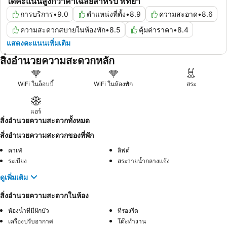
ได้คะแนนสูงกว่าค่าเฉลี่ยสำหรับ พัทยา
การบริการ
•
9.0
ตำแหน่งที่ตั้ง
•
8.9
ความสะอาด
•
8.6
ความสะดวกสบายในห้องพัก
•
8.5
คุ้มค่าราคา
•
8.4
แสดงคะแนนเพิ่มเติม
สิ่งอำนวยความสะดวกหลัก
WiFi ในล็อบบี้
WiFi ในห้องพัก
สระ
แอร์
สิ่งอำนวยความสะดวกทั้งหมด
สิ่งอำนวยความสะดวกของที่พัก
คาเฟ่
ลิฟต์
ระเบียง
สระว่ายน้ำกลางแจ้ง
ดูเพิ่มเติม
สิ่งอำนวยความสะดวกในห้อง
ห้องน้ำที่มีฝักบัว
ที่รองรีด
เครื่องปรับอากาศ
โต๊ะทำงาน