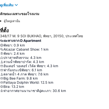
ดูเพิ่มเติม
ลักษณะเฉพาะของโรงแรม
ผู้ใหญ่เท่านั้น
ที่ตั้ง
348/17 M. 9 SOI BUKHAO, พัทยา, 20150, ประเทศไทย
ระยะทางจาก D Apartment
พัทยา
:
0.9
km
Alcazar Cabaret Show
:
1
km
พัทยา
:
2.4
km
ปราสาทสัจธรรม
:
4.3
km
สวนน้ำพัทยาปาร์ค
:
4.3
km
อันเดอร์ วอเตอร์ เวิล์ด พัทยา
:
4.3
km
ฟาร์มจระเข้พัทยา
:
6.1
km
ตลาดน้ำ 4 ภาค พัทยา
:
7.6
km
Big Bee Farm
:
9.8
km
Pattaya Dolphin World
:
12.5
km
Bira
:
13.2
km
ท่าอากาศยานนานาชาติอู่ตะเภา
:
30.6
km