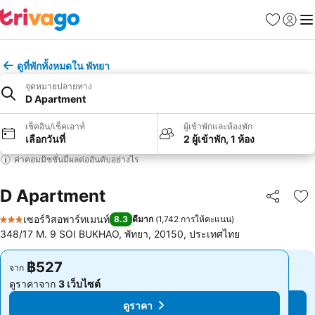
รายการโป
เข้าสู่ร
เมนู
ดูที่พักทั้งหมดใน พัทยา
จุดหมายปลายทาง
D Apartment
เช็คอิน/เช็คเอาท์
ผู้เข้าพักและห้องพัก
เลือกวันที่
2 ผู้เข้าพัก, 1 ห้อง
ค่าคอมมิชชั่นมีผลต่ออันดับอย่างไร
D Apartment
แชร์
เพ
เซอร์วิสอพาร์ทเมนท์
8.3
ดีมาก
(
1,742 การให้คะแนน
)
3 ดาว
348/17 M. 9 SOI BUKHAO, พัทยา, 20150, ประเทศไทย
฿527
฿527
จาก
จาก
ดูราคาจาก
3 เว็บไซต์
ดูราคาจาก
3 เว็บไซต์
ดูราคา
ดูราคา