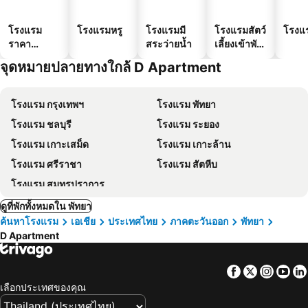
โรงแรม
โรงแรมหรู
โรงแรมมี
โรงแรมสัตว์
โรงแ
ราคา
สระว่ายน้ำ
เลี้ยงเข้าพัก
ประหยัด
ได้
จุดหมายปลายทางใกล้ D Apartment
โรงแรม กรุงเทพฯ
โรงแรม พัทยา
โรงแรม ชลบุรี
โรงแรม ระยอง
โรงแรม เกาะเสม็ด
โรงแรม เกาะล้าน
โรงแรม ศรีราชา
โรงแรม สัตหีบ
โรงแรม สมุทรปราการ
ดูที่พักทั้งหมดใน พัทยา
ค้นหาโรงแรม
เอเชีย
ประเทศไทย
ภาคตะวันออก
พัทยา
D Apartment
Facebook
Twitter
Insta
Yo
เลือกประเทศของคุณ