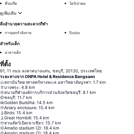
ที่รองรีด
ไดร์เป่าผม
ดูเพิ่มเติม
สิ่งอำนวยความสะดวกกีฬา
การออกกำลังกาย
ปิงปอง
สำหรับเด็ก
อาหารเด็ก
ที่ตั้ง
91, 11 ถนน ลงหาดบางแสน, ชลบุรี, 20130, ประเทศไทย
ระยะทางจาก ONPA Hotel & Residence Bangsaen
สถาบันวิทยาศาสตร์ทางทะเล มหาวิทยาลัยบูรพา
:
1.7
km
บางพระ
:
4.8
km
สนามกีฬาองค์การบริการส่วนจังหวัดชลบุรี
:
8.1
km
ชลบุรี
:
11.7
km
Golden Buddha
:
14.5
km
Aviary enclosure
:
15.4
km
Birds
:
15.4
km
Great Hornbill
:
15.4
km
สวนสัตว์เปิดเขาเขียว
:
15.7
km
Amatio stadium (2)
:
18.4
km
Amatio stadium (1)
:
18.4
km