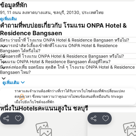
ข้อมูลที่พัก
ถนนคนเดิน
หาดนวล
91, 11 ถนน ลงหาดบางแสน, ชลบุรี, 20130, ประเทศไทย
วันไหล
CentralFestival Pattaya Beach
ดูเพิ่มเติม
ท่าเรือแหลมฉบัง
สวนเสือศรีราชา
คำถามที่พบบ่อยเกี่ยวกับ โรมแรม ONPA Hotel &
สถานีรถไฟพัทยา
บิ๊กซี เอ็กซ์ตร้า พัทยา3
Residence Bangsaen
วัดหงษ์ทอง
Bali Hai Pier
มีสระว่ายน้ำที่ โรงแรม ONPA Hotel & Residence Bangsaen หรือไม่?
สามารถนำสัตว์เลี้ยงเข้าพักที่โรงแรม ONPA Hotel & Residence
อนุสาวรีย์กรมหลวงชุมพรเขตอุดมศักดิ์
พีระเซอร์กิต
Bangsaen ได้หรือไม่?
มีที่จอดรถที่ โรงแรม ONPA Hotel & Residence Bangsaen หรือไม่?
Pattaya Floating Market
เอสเอฟเอ็กซ์ ซีเนม่า เซ็นทรัลพัทยาบีช
โรมแรม ONPA Hotel & Residence Bangsaen ตั้งอยู่ที่ไหน?
Art in Paradise
พัทยาเทเลกราฟฮิลล์
มีแหล่งท่องเที่ย ยอดนิยม สุดฮิต ใกล้ ๆ โรงแรม ONPA Hotel & Residence
Bangsaen ไหม?
ดูเพิ่มเติม
ราคาและจำนวนห้องพักว่างที่เราได้รับจากเว็บไซต์จองที่พักเปลี่ยนแปลง
ตลอดเวลา ซึ่งหมายความว่าคุณอาจไม่พบข้อเสนอที่เหมือนกับ trivago
เมื่อไปยังเว็บไซต์จองที่พัก
หนึ่งในHotelsคะแนนสูงใน ชลบุรี
แชร์
เพิ่มในรายการโปรด
แชร์
เพิ่มในรายกา