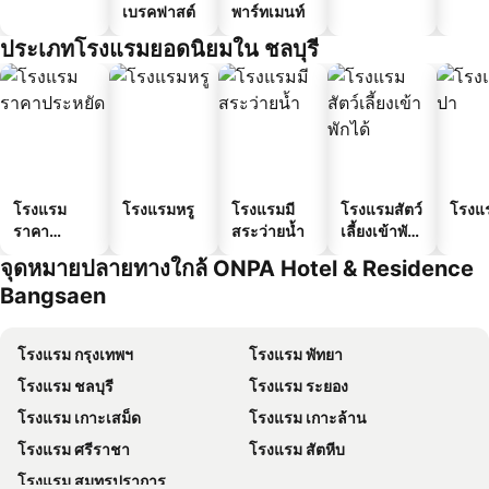
เบรคฟาสต์
พาร์ทเมนท์
ประเภทโรงแรมยอดนิยมใน ชลบุรี
โรงแรม
โรงแรมหรู
โรงแรมมี
โรงแรมสัตว์
โรงแ
ราคา
สระว่ายน้ำ
เลี้ยงเข้าพัก
ประหยัด
ได้
จุดหมายปลายทางใกล้ ONPA Hotel & Residence
Bangsaen
โรงแรม กรุงเทพฯ
โรงแรม พัทยา
โรงแรม ชลบุรี
โรงแรม ระยอง
โรงแรม เกาะเสม็ด
โรงแรม เกาะล้าน
โรงแรม ศรีราชา
โรงแรม สัตหีบ
โรงแรม สมุทรปราการ