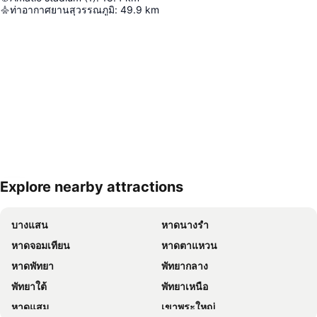
ท่าอากาศยานสุวรรณภูมิ
:
49.9
km
Explore nearby attractions
ขยายแผนที่
บางแสน
หาดนางรำ
หาดจอมเทียน
หาดตาแหวน
หาดพัทยา
พัทยากลาง
พัทยาใต้
พัทยาเหนือ
หาดแสม
เขาพระใหญ่