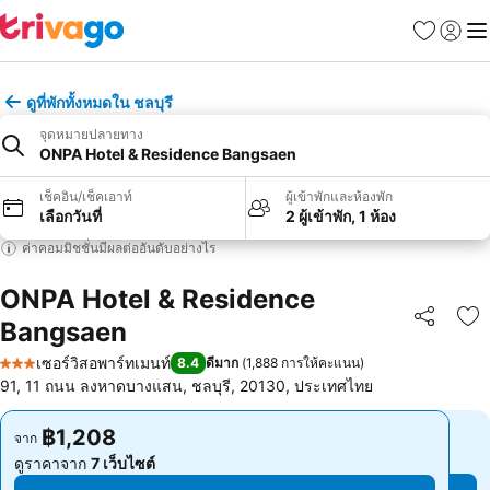
รายการโป
เข้าสู่ร
เมนู
ดูที่พักทั้งหมดใน ชลบุรี
จุดหมายปลายทาง
ONPA Hotel & Residence Bangsaen
เช็คอิน/เช็คเอาท์
ผู้เข้าพักและห้องพัก
เลือกวันที่
2 ผู้เข้าพัก, 1 ห้อง
ค่าคอมมิชชั่นมีผลต่ออันดับอย่างไร
ONPA Hotel & Residence
Bangsaen
แชร์
เพ
เซอร์วิสอพาร์ทเมนท์
8.4
ดีมาก
(
1,888 การให้คะแนน
)
3 ดาว
91, 11 ถนน ลงหาดบางแสน, ชลบุรี, 20130, ประเทศไทย
฿1,208
฿1,208
จาก
จาก
ดูราคาจาก
7 เว็บไซต์
ดูราคาจาก
7 เว็บไซต์