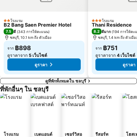
โรงแรม
โรงแรม
2 ดาว
3 ดาว
B2 Bang Saen Premier Hotel
Thani Residence
7.5
8.2
ดี
(
343 การให้คะแนน
)
ดีมาก
(
194 การให้คะ
ชลบุรี, 10.1 km ถึง ตัวเมือง
ชลบุรี, 1.4 km ถึง ตัวเมือ
฿898
฿751
จาก
จาก
ดูราคาจาก
5 เว็บไซต์
ดูราคาจาก
4 เว็บไซต์
ดูราคา
ดูราคา
ดูที่พักทั้งหมดใน ชลบุรี
ที่พักอื่นๆ ใน ชลบุรี
โรงแรม
เบดแอนด์
เซอร์วิสอ
รีสอร์ท
โฮสเ