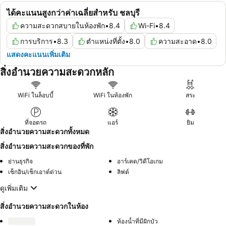
ได้คะแนนสูงกว่าค่าเฉลี่ยสำหรับ ชลบุรี
ความสะดวกสบายในห้องพัก
•
8.4
Wi-Fi
•
8.4
การบริการ
•
8.3
ตำแหน่งที่ตั้ง
•
8.0
ความสะอาด
•
8.0
แสดงคะแนนเพิ่มเติม
สิ่งอำนวยความสะดวกหลัก
WiFi ในล็อบบี้
WiFi ในห้องพัก
สระ
ที่จอดรถ
แอร์
ยิม
สิ่งอำนวยความสะดวกทั้งหมด
สิ่งอำนวยความสะดวกของที่พัก
ย่านธุรกิจ
อาร์เคด/วิดีโอเกม
เช็กอิน/เช็กเอาต์ด่วน
ลิฟต์
ดูเพิ่มเติม
สิ่งอำนวยความสะดวกในห้อง
ห้องน้ำที่มีฝักบัว