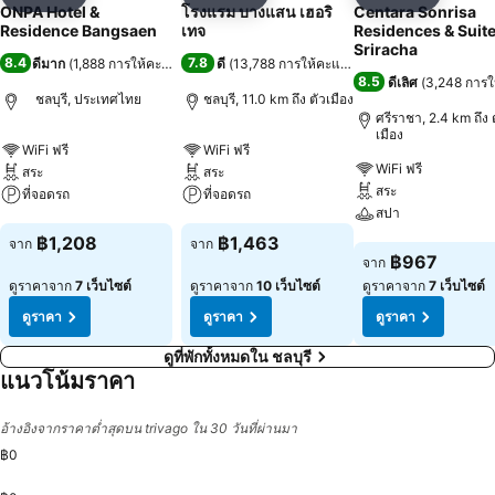
แชร์
เพิ่มในรายการโปรด
แชร์
เพิ่มในรายการโปรด
แชร์
เพิ่มในร
ONPA Hotel &
โรงแรม บางแสน เฮอริ
Centara Sonrisa
Residence Bangsaen
เทจ
Residences & Suit
Sriracha
8.4
7.8
ดีมาก
(
1,888 การให้คะแนน
)
ดี
(
13,788 การให้คะแนน
)
8.5
ดีเลิศ
(
3,248 การ
ชลบุรี, ประเทศไทย
ชลบุรี, 11.0 km ถึง ตัวเมือง
ศรีราชา, 2.4 km ถึง 
เมือง
WiFi ฟรี
WiFi ฟรี
WiFi ฟรี
สระ
สระ
สระ
ที่จอดรถ
ที่จอดรถ
สปา
ดูราคา
ดูราคา
฿1,208
฿1,463
จาก
จาก
ดูราคา
฿967
จาก
ดูราคาจาก
7 เว็บไซต์
ดูราคาจาก
10 เว็บไซต์
ดูราคาจาก
7 เว็บไซต์
ดูราคา
ดูราคา
ดูราคา
ดูที่พักทั้งหมดใน ชลบุรี
แนวโน้มราคา
อ้างอิงจากราคาต่ำสุดบน trivago ใน 30 วันที่ผ่านมา
฿0