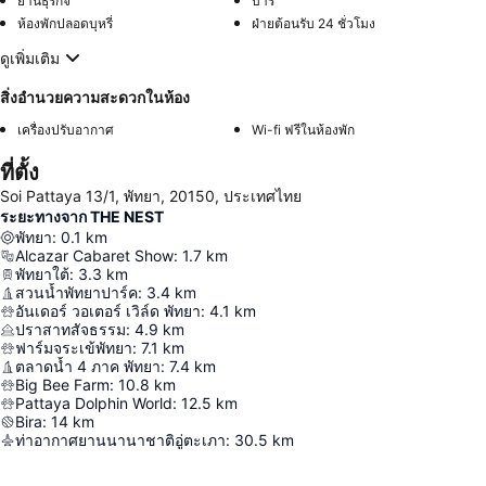
ย่านธุรกิจ
บาร์
ห้องพักปลอดบุหรี่
ฝ่ายต้อนรับ 24 ชั่วโมง
ดูเพิ่มเติม
สิ่งอำนวยความสะดวกในห้อง
เครื่องปรับอากาศ
Wi-fi ฟรีในห้องพัก
ที่ตั้ง
Soi Pattaya 13/1, พัทยา, 20150, ประเทศไทย
ระยะทางจาก THE NEST
พัทยา
:
0.1
km
Alcazar Cabaret Show
:
1.7
km
พัทยาใต้
:
3.3
km
สวนน้ำพัทยาปาร์ค
:
3.4
km
อันเดอร์ วอเตอร์ เวิล์ด พัทยา
:
4.1
km
ปราสาทสัจธรรม
:
4.9
km
ฟาร์มจระเข้พัทยา
:
7.1
km
ตลาดน้ำ 4 ภาค พัทยา
:
7.4
km
Big Bee Farm
:
10.8
km
Pattaya Dolphin World
:
12.5
km
Bira
:
14
km
ท่าอากาศยานนานาชาติอู่ตะเภา
:
30.5
km