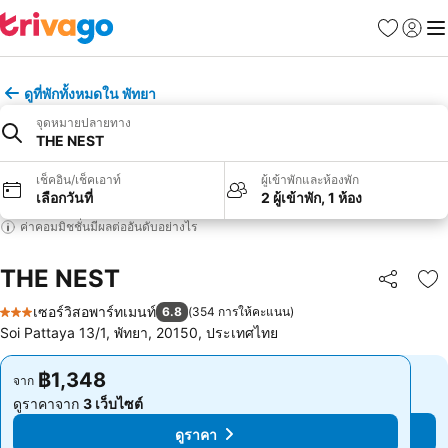
รายการโป
เข้าสู่ร
เมนู
ดูที่พักทั้งหมดใน พัทยา
จุดหมายปลายทาง
THE NEST
เช็คอิน/เช็คเอาท์
ผู้เข้าพักและห้องพัก
เลือกวันที่
2 ผู้เข้าพัก, 1 ห้อง
ค่าคอมมิชชั่นมีผลต่ออันดับอย่างไร
THE NEST
แชร์
เพ
เซอร์วิสอพาร์ทเมนท์
6.8
(
354 การให้คะแนน
)
3 ดาว
Soi Pattaya 13/1, พัทยา, 20150, ประเทศไทย
฿1,348
฿1,348
จาก
จาก
ดูราคาจาก
3 เว็บไซต์
ดูราคาจาก
3 เว็บไซต์
ดูราคา
ดูราคา