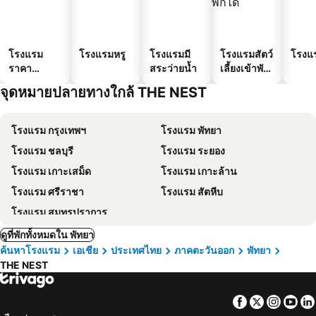
โรงแรม
โรงแรมหรู
โรงแรมมี
โรงแรมสัตว์
โรงแ
ราคา
สระว่ายน้ำ
เลี้ยงเข้าพัก
ประหยัด
ได้
จุดหมายปลายทางใกล้ THE NEST
โรงแรม กรุงเทพฯ
โรงแรม พัทยา
โรงแรม ชลบุรี
โรงแรม ระยอง
โรงแรม เกาะเสม็ด
โรงแรม เกาะล้าน
โรงแรม ศรีราชา
โรงแรม สัตหีบ
โรงแรม สมุทรปราการ
ดูที่พักทั้งหมดใน พัทยา
ค้นหาโรงแรม
เอเชีย
ประเทศไทย
ภาคตะวันออก
พัทยา
THE NEST
Facebook
Twitter
Insta
Yo