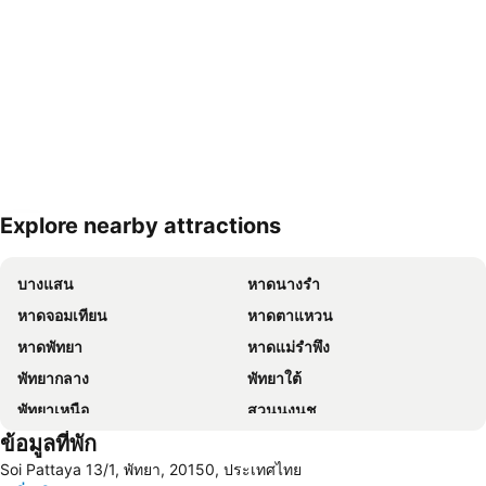
Explore nearby attractions
ขยายแผนที่
บางแสน
หาดนางรำ
หาดจอมเทียน
หาดตาแหวน
หาดพัทยา
หาดแม่รำพึง
พัทยากลาง
พัทยาใต้
พัทยาเหนือ
สวนนงนุช
ข้อมูลที่พัก
หาดแสม
เขาพระใหญ่
Soi Pattaya 13/1, พัทยา, 20150, ประเทศไทย
เกาะขาม
ถนนคนเดิน