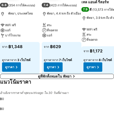
เทล แอนด์ รีสอร์ท
6.8
7.4
(
354 การให้คะแนน
)
(
423 การให้คะแนน
)
7.9
ดี
(
13,573 การให
พัทยา, ประเทศไทย
พัทยา, 4.4 km ถึง ตัวเมือง
พัทยา, 3.9 km ถึง ตัว
WiFi ฟรี
สระ
WiFi ฟรี
แอร์
ที่จอดรถ
สระ
บาร์โรงแรม
แอร์
ที่จอดรถ
ดูราคา
ดูราคา
฿1,348
฿629
จาก
จาก
ดูราคา
฿1,172
จาก
ดูราคาจาก
3 เว็บไซต์
ดูราคาจาก
7 เว็บไซต์
ดูราคาจาก
8 เว็บไซต์
ดูราคา
ดูราคา
ดูราคา
ดูที่พักทั้งหมดใน พัทยา
แนวโน้มราคา
อ้างอิงจากราคาต่ำสุดบน trivago ใน 30 วันที่ผ่านมา
฿0
฿0