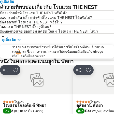
ดูเพิ่มเติม
แสมสาร
หาดนวล
คำถามที่พบบ่อยเกี่ยวกับ โรมแรม THE NEST
สนามบินนานาชาติอู่ตะเภา
CentralFestival Pattaya Beach
มีสระว่ายน้ำที่ โรงแรม THE NEST หรือไม่?
สามารถนำสัตว์เลี้ยงเข้าพักที่โรงแรม THE NEST ได้หรือไม่?
วันไหล
ท่าเรือแหลมฉบัง
มีที่จอดรถที่ โรงแรม THE NEST หรือไม่?
สวนเสือศรีราชา
บิ๊กซี เอ็กซ์ตร้า พัทยา3
โรมแรม THE NEST ตั้งอยู่ที่ไหน?
มีแหล่งท่องเที่ย ยอดนิยม สุดฮิต ใกล้ ๆ โรงแรม THE NEST ไหม?
สถานีรถไฟพัทยา
Bali Hai Pier
ดูเพิ่มเติม
อนุสาวรีย์กรมหลวงชุมพรเขตอุดมศักดิ์
พีระเซอร์กิต
ราคาและจำนวนห้องพักว่างที่เราได้รับจากเว็บไซต์จองที่พักเปลี่ยนแปลง
Pattaya Floating Market
เอสเอฟเอ็กซ์ ซีเนม่า เซ็นทรัลพัทยาบีช
ตลอดเวลา ซึ่งหมายความว่าคุณอาจไม่พบข้อเสนอที่เหมือนกับ trivago
Art in Paradise
พัทยาเทเลกราฟฮิลล์
เมื่อไปยังเว็บไซต์จองที่พัก
หนึ่งในHotelsคะแนนสูงใน พัทยา
แชร์
เพิ่มในรายการโปรด
แชร์
เพิ่มในรายกา
โรงแรม
โรงแรม
4 ดาว
5 ดาว
โรงแรมโกลเด้น ซี พัทยา
ดุสิตธานี พัทยา
7.7
8.7
ดี
(
8,310 การให้คะแนน
)
ดีเลิศ
(
21,593 การให้