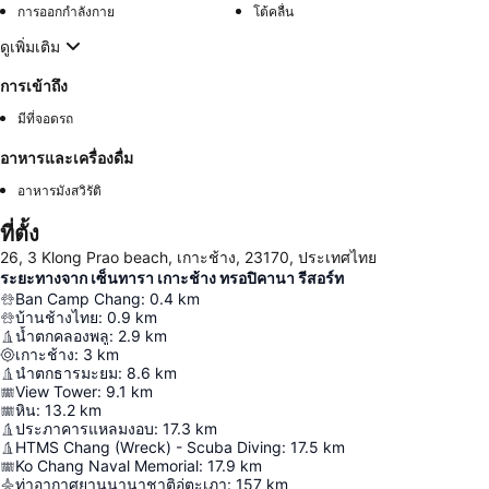
การออกกำลังกาย
โต้คลื่น
ดูเพิ่มเติม
การเข้าถึง
มีที่จอดรถ
อาหารและเครื่องดื่ม
อาหารมังสวิรัติ
ที่ตั้ง
26, 3 Klong Prao beach, เกาะช้าง, 23170, ประเทศไทย
ระยะทางจาก เซ็นทารา เกาะช้าง ทรอปิคานา รีสอร์ท
Ban Camp Chang
:
0.4
km
บ้านช้างไทย
:
0.9
km
น้ำตกคลองพลู
:
2.9
km
เกาะช้าง
:
3
km
นำตกธารมะยม
:
8.6
km
View Tower
:
9.1
km
หิน
:
13.2
km
ประภาคารแหลมงอบ
:
17.3
km
HTMS Chang (Wreck) - Scuba Diving
:
17.5
km
Ko Chang Naval Memorial
:
17.9
km
ท่าอากาศยานนานาชาติอู่ตะเภา
:
157
km