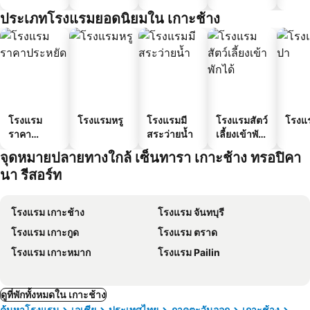
ประเภทโรงแรมยอดนิยมใน เกาะช้าง
โรงแรม
โรงแรมหรู
โรงแรมมี
โรงแรมสัตว์
โรงแ
ราคา
สระว่ายน้ำ
เลี้ยงเข้าพัก
ประหยัด
ได้
จุดหมายปลายทางใกล้ เซ็นทารา เกาะช้าง ทรอปิคา
นา รีสอร์ท
โรงแรม เกาะช้าง
โรงแรม จันทบุรี
โรงแรม เกาะกูด
โรงแรม ตราด
โรงแรม เกาะหมาก
โรงแรม Pailin
ดูที่พักทั้งหมดใน เกาะช้าง
ค้นหาโรงแรม
เอเชีย
ประเทศไทย
ภาคตะวันออก
เกาะช้าง