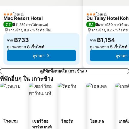
โรงแรม
โรงแรม
3 ดาว
3 ดาว
Mac Resort Hotel
Du Talay Hotel Ko
7.7
8.1
ดี
(
1,289 การให้คะแนน
)
ดีมาก
(
930 การให้คะ
เกาะช้าง, 8.8 km ถึง ตัวเมือง
เกาะช้าง, 8.2 km ถึง ตัวเ
฿733
฿1,154
จาก
จาก
ดูราคาจาก
8 เว็บไซต์
ดูราคาจาก
5 เว็บไซต์
ดูราคา
ดูราคา
ดูที่พักทั้งหมดใน เกาะช้าง
ที่พักอื่นๆ ใน เกาะช้าง
โรงแรม
เซอร์วิสอ
รีสอร์ท
โฮสเทล
เกสต์
พาร์ทเมนท์