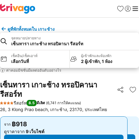
รายการโป
เข้าสู่ร
เมนู
ดูที่พักทั้งหมดใน เกาะช้าง
จุดหมายปลายทาง
เซ็นทารา เกาะช้าง ทรอปิคานา รีสอร์ท
เช็คอิน/เช็คเอาท์
ผู้เข้าพักและห้องพัก
เลือกวันที่
2 ผู้เข้าพัก, 1 ห้อง
ค่าคอมมิชชั่นมีผลต่ออันดับอย่างไร
เซ็นทารา เกาะช้าง ทรอปิคานา
รีสอร์ท
แชร์
เพ
รีสอร์ท
8.5
ดีเลิศ
(
6,741 การให้คะแนน
)
4 ดาว
26, 3 Klong Prao beach, เกาะช้าง, 23170, ประเทศไทย
฿918
฿918
จาก
จาก
ดูราคาจาก
9 เว็บไซต์
ดูราคาจาก
9 เว็บไซต์