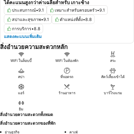
ได้คะแนนสูงกว่าค่าเฉลี่ยสำหรับ เกาะช้าง
ประสบการณ์
•
9.1
เหมาะสำหรับครอบครัว
•
9.1
สปาและสุขภาพ
•
9.1
ตำแหน่งที่ตั้ง
•
8.8
การบริการ
•
8.8
แสดงคะแนนเพิ่มเติม
สิ่งอำนวยความสะดวกหลัก
WiFi ในล็อบบี้
WiFi ในห้องพัก
สระ
สปา
ที่จอดรถ
สัตว์เลี้ยงเข้าได้
แอร์
ร้านอาหาร
บาร์โรงแรม
ยิม
สิ่งอำนวยความสะดวกทั้งหมด
สิ่งอำนวยความสะดวกของที่พัก
ย่านธุรกิจ
คาเฟ่