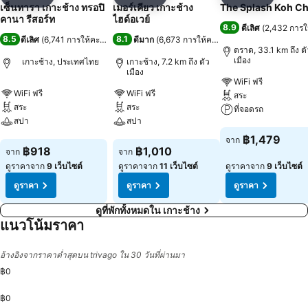
แชร์
เพิ่มในรายการโปรด
แชร์
เพิ่มในรายการโปรด
แชร์
เพิ่มในร
เซ็นทารา เกาะช้าง ทรอปิ
เมอร์เคียว เกาะช้าง
The Splash Koh C
คานา รีสอร์ท
ไฮด์อเวย์
8.9
ดีเลิศ
(
2,432 การ
8.5
8.1
ดีเลิศ
(
6,741 การให้คะแนน
)
ดีมาก
(
6,673 การให้คะแนน
)
ตราด, 33.1 km ถึง ตั
เมือง
เกาะช้าง, ประเทศไทย
เกาะช้าง, 7.2 km ถึง ตัว
เมือง
WiFi ฟรี
WiFi ฟรี
WiFi ฟรี
สระ
สระ
สระ
ที่จอดรถ
สปา
สปา
ดูราคา
฿1,479
จาก
ดูราคา
ดูราคา
฿918
฿1,010
จาก
จาก
ดูราคาจาก
9 เว็บไซต์
ดูราคาจาก
11 เว็บไซต์
ดูราคาจาก
9 เว็บไซต์
ดูราคา
ดูราคา
ดูราคา
ดูที่พักทั้งหมดใน เกาะช้าง
แนวโน้มราคา
อ้างอิงจากราคาต่ำสุดบน trivago ใน 30 วันที่ผ่านมา
฿0
฿0