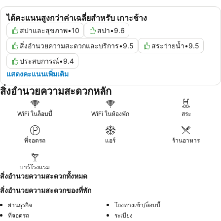
ได้คะแนนสูงกว่าค่าเฉลี่ยสำหรับ เกาะช้าง
สปาและสุขภาพ
•
10
สปา
•
9.6
สิ่งอำนวยความสะดวกและบริการ
•
9.5
สระว่ายน้ำ
•
9.5
ประสบการณ์
•
9.4
แสดงคะแนนเพิ่มเติม
สิ่งอำนวยความสะดวกหลัก
WiFi ในล็อบบี้
WiFi ในห้องพัก
สระ
ที่จอดรถ
แอร์
ร้านอาหาร
บาร์โรงแรม
สิ่งอำนวยความสะดวกทั้งหมด
สิ่งอำนวยความสะดวกของที่พัก
ย่านธุรกิจ
โถงทางเข้า/ล็อบบี้
ที่จอดรถ
ระเบียง