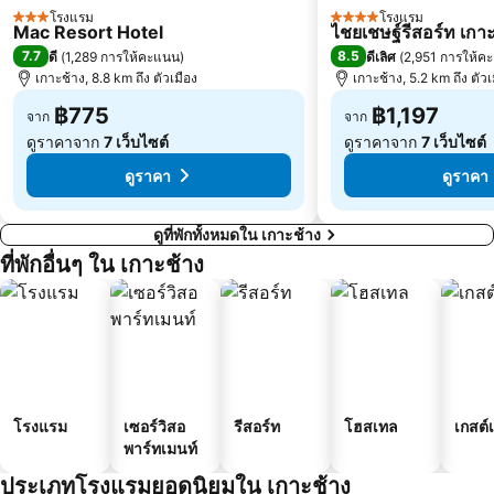
โรงแรม
โรงแรม
3 ดาว
4 ดาว
Mac Resort Hotel
ไชยเชษฐ์รีสอร์ท เกา
7.7
8.5
ดี
(
1,289 การให้คะแนน
)
ดีเลิศ
(
2,951 การให้ค
เกาะช้าง, 8.8 km ถึง ตัวเมือง
เกาะช้าง, 5.2 km ถึง ตัวเ
฿775
฿1,197
จาก
จาก
ดูราคาจาก
7 เว็บไซต์
ดูราคาจาก
7 เว็บไซต์
ดูราคา
ดูราคา
ดูที่พักทั้งหมดใน เกาะช้าง
ที่พักอื่นๆ ใน เกาะช้าง
โรงแรม
เซอร์วิสอ
รีสอร์ท
โฮสเทล
เกสต์
พาร์ทเมนท์
ประเภทโรงแรมยอดนิยมใน เกาะช้าง