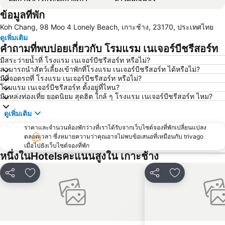
ข้อมูลที่พัก
ช้างชุติมันต์ทัวร์
ท่าเรือเซ็นเตอร์พอยท์
Koh Chang, 98 Moo 4 Lonely Beach, เกาะช้าง, 23170, ประเทศไทย
น้ำตกคลองเจ้า
ดูเพิ่มเติม
คำถามที่พบบ่อยเกี่ยวกับ โรมแรม เนเจอร์บีชรีสอร์ท
มีสระว่ายน้ำที่ โรงแรม เนเจอร์บีชรีสอร์ท หรือไม่?
สามารถนำสัตว์เลี้ยงเข้าพักที่โรงแรม เนเจอร์บีชรีสอร์ท ได้หรือไม่?
มีที่จอดรถที่ โรงแรม เนเจอร์บีชรีสอร์ท หรือไม่?
โรมแรม เนเจอร์บีชรีสอร์ท ตั้งอยู่ที่ไหน?
มีแหล่งท่องเที่ย ยอดนิยม สุดฮิต ใกล้ ๆ โรงแรม เนเจอร์บีชรีสอร์ท ไหม?
ดูเพิ่มเติม
ราคาและจำนวนห้องพักว่างที่เราได้รับจากเว็บไซต์จองที่พักเปลี่ยนแปลง
ตลอดเวลา ซึ่งหมายความว่าคุณอาจไม่พบข้อเสนอที่เหมือนกับ trivago
เมื่อไปยังเว็บไซต์จองที่พัก
หนึ่งในHotelsคะแนนสูงใน เกาะช้าง
แชร์
เพิ่มในรายการโปรด
แชร์
เพิ่มในรายกา