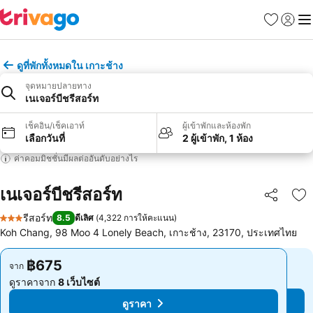
รายการโป
เข้าสู่ร
เมนู
ดูที่พักทั้งหมดใน เกาะช้าง
จุดหมายปลายทาง
เนเจอร์บีชรีสอร์ท
เช็คอิน/เช็คเอาท์
ผู้เข้าพักและห้องพัก
เลือกวันที่
2 ผู้เข้าพัก, 1 ห้อง
ค่าคอมมิชชั่นมีผลต่ออันดับอย่างไร
เนเจอร์บีชรีสอร์ท
แชร์
เพ
รีสอร์ท
8.5
ดีเลิศ
(
4,322 การให้คะแนน
)
3 ดาว
Koh Chang, 98 Moo 4 Lonely Beach, เกาะช้าง, 23170, ประเทศไทย
฿675
฿675
จาก
จาก
ดูราคาจาก
8 เว็บไซต์
ดูราคาจาก
8 เว็บไซต์
ดูราคา
ดูราคา