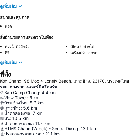
ดูเพิ่มเติม
สปาและสุขภาพ
นวด
สิ่งอำนวยความสะดวกในห้อง
ห้องน้ำที่มีฝักบัว
เปิดหน้าต่างได้
ทีวี
เครื่องปรับอากาศ
ดูเพิ่มเติม
ที่ตั้ง
Koh Chang, 98 Moo 4 Lonely Beach, เกาะช้าง, 23170, ประเทศไทย
ระยะทางจาก เนเจอร์บีชรีสอร์ท
Ban Camp Chang
:
4.4
km
View Tower
:
5
km
บ้านช้างไทย
:
5.3
km
เกาะช้าง
:
5.6
km
น้ำตกคลองพลู
:
7
km
หิน
:
10.5
km
นำตกธารมะยม
:
11.4
km
HTMS Chang (Wreck) - Scuba Diving
:
13.1
km
ประภาคารแหลมงอบ
:
21.1
km