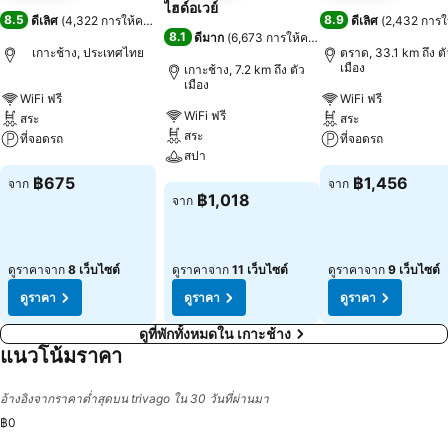
ไฮด์อเวย์
8.5
8.9
ดีเลิศ
(
4,322 การให้คะแนน
)
ดีเลิศ
(
2,432 การ
8.1
ดีมาก
(
6,673 การให้คะแนน
)
เกาะช้าง, ประเทศไทย
ตราด, 33.1 km ถึง ตั
เมือง
เกาะช้าง, 7.2 km ถึง ตัว
เมือง
WiFi ฟรี
WiFi ฟรี
WiFi ฟรี
สระ
สระ
สระ
ที่จอดรถ
ที่จอดรถ
สปา
ดูราคา
ดูราคา
฿675
฿1,456
จาก
จาก
ดูราคา
฿1,018
จาก
ดูราคาจาก
8 เว็บไซต์
ดูราคาจาก
11 เว็บไซต์
ดูราคาจาก
9 เว็บไซต์
ดูราคา
ดูราคา
ดูราคา
ดูที่พักทั้งหมดใน เกาะช้าง
แนวโน้มราคา
อ้างอิงจากราคาต่ำสุดบน trivago ใน 30 วันที่ผ่านมา
฿0