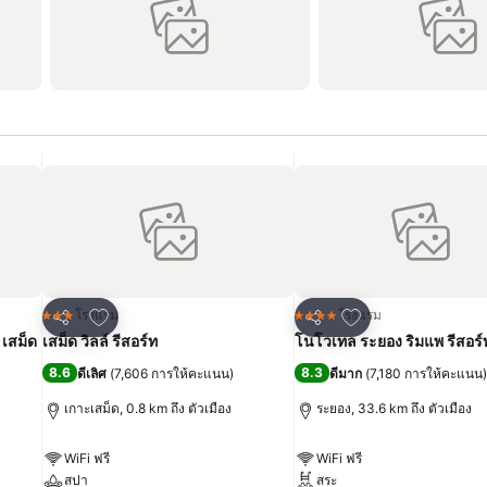
เพิ่มในรายการโปรด
เพิ่มในรายการโปร
โรงแรม
โรงแรม
3 ดาว
4 ดาว
แชร์
แชร์
 เสม็ด
เสม็ด วิลล์ รีสอร์ท
โนโวเทล ระยอง ริมแพ รีสอร์
8.6
8.3
ดีเลิศ
(
7,606 การให้คะแนน
)
ดีมาก
(
7,180 การให้คะแนน
)
เกาะเสม็ด, 0.8 km ถึง ตัวเมือง
ระยอง, 33.6 km ถึง ตัวเมือง
WiFi ฟรี
WiFi ฟรี
สปา
สระ