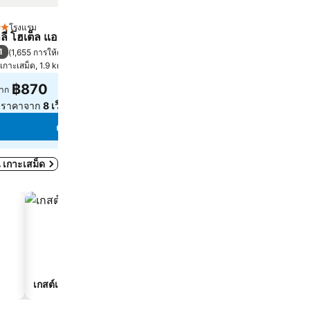
โรงแรม
โรงแรม
ดาว
3 ดาว
ลลี่ โฮเต็ล แอนด์ เรสเทอรองต์
Baan Mulan
1
8.6
(
1,655 การให้คะแนน
)
ดีเลิศ
(
369 การให้คะแนน
)
เกาะเสม็ด, 1.9 km ถึง ตัวเมือง
เกาะเสม็ด, 1.8 km ถึง ตัวเมือง
฿870
฿1,043
าก
จาก
ูราคาจาก
8 เว็บไซต์
ดูราคาจาก
3 เว็บไซต์
ดูราคา
ดูราคา
ใน เกาะเสม็ด
เกสต์เฮาส์
เซอร์วิสอพาร์ตเมนต์