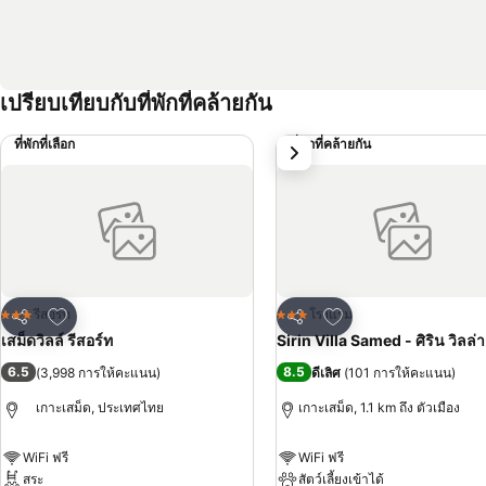
เปรียบเทียบกับที่พักที่คล้ายกัน
ที่พักที่เลือก
ที่พักที่คล้ายกัน
ถัดไป
เพิ่มในรายการโปรด
เพิ่มในรายการโปรด
รีสอร์ท
โรงแรม
3 ดาว
3 ดาว
แชร์
แชร์
เสม็ดวิลล์ รีสอร์ท
Sirin Villa Samed - ศิริน วิลล่า
6.5
8.5
(
3,998 การให้คะแนน
)
ดีเลิศ
(
101 การให้คะแนน
)
เกาะเสม็ด, ประเทศไทย
เกาะเสม็ด, 1.1 km ถึง ตัวเมือง
WiFi ฟรี
WiFi ฟรี
สระ
สัตว์เลี้ยงเข้าได้