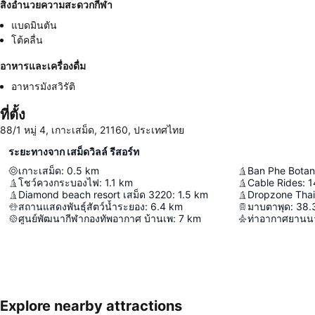
สิ่งอำนวยความสะดวกกีฬา
แบดมินตัน
โต้คลื่น
อาหารและเครื่องดื่ม
อาหารมังสวิรัติ
ที่ตั้ง
88/1 หมู่ 4, เกาะเสม็ด, 21160, ประเทศไทย
ระยะทางจาก เสม็ดวิลล์ รีสอร์ท
เกาะเสม็ด
:
0.5
km
Ban Phe Botan
โชว์ควงกระบองไฟ
:
1.1
km
Cable Rides
:
1
Diamond beach resort เสม็ด 3220
:
1.5
km
Dropzone Thai
สถานแสดงพันธุ์สัตว์น้ำระยอง
:
6.4
km
มาบตาพุด
:
38.
ศูนย์พัฒนากีฬากองทัพอากาศ บ้านเพ
:
7
km
ท่าอากาศยานนา
Explore nearby attractions