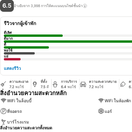
6.5
อ้างอิงจาก 3,998
การให้คะแนนบนไซต์ชั้นนำ
รีวิวจากผู้เข้าพัก
ดีเลิศ
ดีมาก
ดี
พอใช้
แย่
แสดงรีวิว
ความสะอาด
ที่ตั้ง
การบริการ
ความสะดวกสบาย
ค
7.2
พอใช้
7.5
ดี
6.4
พอใช้
7.2
พอใช้
6
สิ่งอำนวยความสะดวกหลัก
WiFi ในล็อบบี้
WiFi ในห้องพัก
ที่จอดรถ
แอร์
บาร์โรงแรม
สิ่งอำนวยความสะดวกทั้งหมด