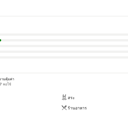
วามคุ้มค่า
.7
พอใช้
สระ
ร้านอาหาร