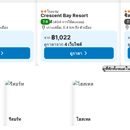
โรงแรม
2 ดาว
3 
Crescent Bay Resort
ชิ
7.9
7.
ดี
(
404 การให้คะแนน
)
วเมือง
เกาะเสม็ด, 0.4 km ถึง ตัวเมือง
฿1,022
จาก
จ
ดูราคาจาก
4 เว็บไซต์
ด
ดูราคา
ดูที่พักทั้งหมด
รีสอร์ท
โฮสเทล