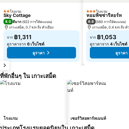
โรงแรม
โรงแรม
2 ดาว
3 ดาว
Sky Cottage
ทอมพิซซ่ารีสอร์ท
8.0
6.6
ดีมาก
(
922 การให้คะแนน
)
(
560 การให้คะแนน
)
เกาะเสม็ด, 0.7 km ถึง ตัวเมือง
เกาะเสม็ด, 0.4 km ถึง ตั
฿1,311
฿1,053
จาก
จาก
ดูราคาจาก
6 เว็บไซต์
ดูราคาจาก
4 เว็บไซต์
ดูราคา
ดูราคา
ที่พักอื่นๆ ใน เกาะเสม็ด
โรงแรม
เซอร์วิสอพาร์ทเมนท์
ประเภทโรงแรมยอดนิยมใน เกาะเสม็ด