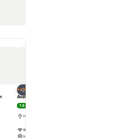
ด
เพิ่มในรายการโปรด
เพิ่มในรายการโ
โรงแรม
โรงแรม
3 ดาว
4 ดาว
แชร์
แชร์
ท
Avatara Resort
ระยอง รีสอร์ท
7.6
8.1
ดี
(
4,583 การให้คะแนน
)
ดีมาก
(
3,015 การให้คะ
เกาะเสม็ด, 1.3 km ถึง ตัวเมือง
ระยอง, 22.6 km ถึง ตัวเมือง
WiFi ฟรี
WiFi ฟรี
แอร์
สระ