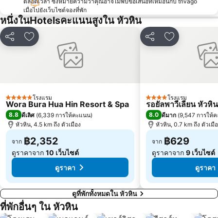
ตลอดเวลา ซึ่งหมายความว่าคุณอาจไม่พบข้อเสนอที่เหมือนกับ trivago
เมื่อไปยังเว็บไซต์จองที่พัก
หนึ่งในHotelsคะแนนสูงใน หัวหิน
แชร์
เพิ่มในรายการโปรด
แชร์
เพิ่มในรายกา
โรงแรม
โรงแรม
5 ดาว
4 ดาว
Wora Bura Hua Hin Resort & Spa
รอยัลพาวีเลียน หัวหิน
8.8
8.0
ดีเลิศ
(
6,339 การให้คะแนน
)
ดีมาก
(
9,547 การให้
หัวหิน, 4.5 km ถึง ตัวเมือง
หัวหิน, 0.7 km ถึง ตัวเมื
฿2,352
฿629
จาก
จาก
ดูราคาจาก
10 เว็บไซต์
ดูราคาจาก
9 เว็บไซต์
ดูราคา
ดูราคา
ดูที่พักทั้งหมดใน หัวหิน
ที่พักอื่นๆ ใน หัวหิน