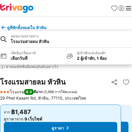
รายการโป
เข้าสู่ร
เมนู
ดูที่พักทั้งหมดใน หัวหิน
จุดหมายปลายทาง
โรงแรมสายลม หัวหิน
เช็คอิน/เช็คเอาท์
ผู้เข้าพักและห้องพัก
เลือกวันที่
2 ผู้เข้าพัก, 1 ห้อง
ค่าคอมมิชชั่นมีผลต่ออันดับอย่างไร
โรงแรมสายลม หัวหิน
แชร์
เพ
โรงแรม
8.3
ดีมาก
(
3,996 การให้คะแนน
)
3 ดาว
29 Phet Kasem Rd, หัวหิน, 77110, ประเทศไทย
฿1,487
฿1,487
จาก
จาก
ดูราคาจาก
9 เว็บไซต์
ดูราคาจาก
9 เว็บไซต์
ดูราคา
ดูราคา