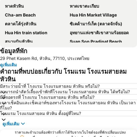
หาดหัวหิน
หาดเขาตะเกียบ
Cha-am Beach
Hua Hin Market Village
ตลาดโต้รุ่งหัวหิน
ซิเคด้ามาร์เก็ต (ตลาดจักจั่น)
Hua Hin train station
อุทยานแห่งชาติเขาสามร้อยยอด
สนามบินหัวหิน
Suan Son Pradipat Beach
ข้อมูลที่พัก
สนามกอล์ฟ ปาล์ม ฮิลล์ กอล์ฟ รีสอร์ท แอนด์ คันทรีคลับ
ซานโตรีนีพาร์ค ชะอำ
29 Phet Kasem Rd, หัวหิน, 77110, ประเทศไทย
Premium Outlet Cha-am
ไร่องุ่นหัวหินฮิลล์วินยาร์ด
ดูเพิ่มเติม
คำถามที่พบบ่อยเกี่ยวกับ โรมแรม โรงแรมสายลม
หัวหิน
มีสระว่ายน้ำที่ โรงแรม โรงแรมสายลม หัวหิน หรือไม่?
สามารถนำสัตว์เลี้ยงเข้าพักที่โรงแรม โรงแรมสายลม หัวหิน ได้หรือไม่?
มีที่จอดรถที่ โรงแรม โรงแรมสายลม หัวหิน หรือไม่?
เวลาเช็คอินและเช็คเอาท์ของทางโรงแรม โรงแรมสายลม หัวหิน เป็นเวลา
กี่โมง?
โรมแรม โรงแรมสายลม หัวหิน ตั้งอยู่ที่ไหน?
ดูเพิ่มเติม
ราคาและจำนวนห้องพักว่างที่เราได้รับจากเว็บไซต์จองที่พักเปลี่ยนแปลง