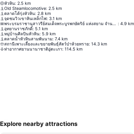
หัวหิน
:
2.5
km
Old Steamlocomotive
:
2.5
km
ตลาดโต้รุ่งหัวหิน
:
2.8
km
จุดชมวิวเขาหินเหล็กไฟ
:
3.1
km
พระบรมราชานุสาวรีย์สมเด็จพระบูรพกษัตริย์ แห่งสยาม จำนวน ๗ พระองค์
:
4.9
km
อุทยานราชภักดิ์
:
5.1
km
หมู่บ้านศิลปินหัวหิน
:
5.9
km
ตลาดน้ำหัวหินสามพันนาม
:
7.4
km
สถานีเพาะเลี้ยงและขยายพันธุ์สัตว์ป่าห้วยทราย
:
14.3
km
ท่าอากาศยานนานาชาติอู่ตะเภา
:
114.5
km
Explore nearby attractions
ขยายแผนที่