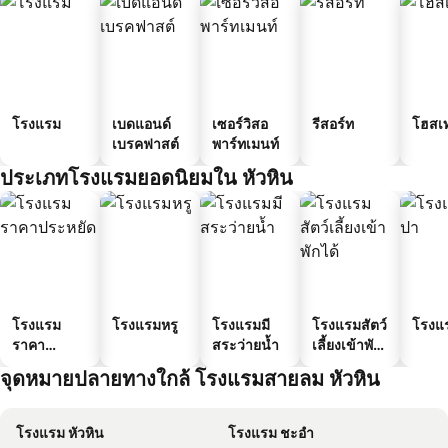
โรงแรม
เบดแอนด์
เซอร์วิสอ
รีสอร์ท
โฮสเ
เบรคฟาสต์
พาร์ทเมนท์
ประเภทโรงแรมยอดนิยมใน หัวหิน
โรงแรม
โรงแรมหรู
โรงแรมมี
โรงแรมสัตว์
โรงแ
ราคา
สระว่ายน้ำ
เลี้ยงเข้าพัก
ประหยัด
ได้
จุดหมายปลายทางใกล้ โรงแรมสายลม หัวหิน
โรงแรม หัวหิน
โรงแรม ชะอำ