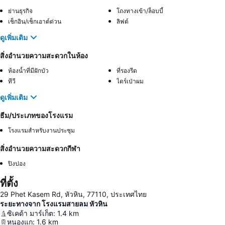
ย่านธุรกิจ
โถงทางเข้า/ล็อบบี้
เช็กอิน/เช็กเอาต์ด่วน
ลิฟต์
ดูเพิ่มเติม
สิ่งอำนวยความสะดวกในห้อง
ห้องน้ำที่มีฝักบัว
ที่รองรีด
ทีวี
ไดร์เป่าผม
ดูเพิ่มเติม
ธีม/ประเภทของโรงแรม
โรงแรมสำหรับงานประชุม
สิ่งอำนวยความสะดวกกีฬา
ปิงปอง
ที่ตั้ง
29 Phet Kasem Rd, หัวหิน, 77110, ประเทศไทย
ระยะทางจาก โรงแรมสายลม หัวหิน
ซิเคด้า มาร์เก็ต
:
1.4
km
หนองแก
:
1.6
km