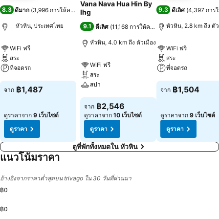
Vana Nava Hua Hin By
8.3
9.3
ดีมาก
(
3,996 การให้คะแนน
)
ดีเลิศ
(
4,397 การ
Ihg
หัวหิน, ประเทศไทย
หัวหิน, 2.8 km ถึง ตั
9.1
ดีเลิศ
(
11,168 การให้คะแนน
)
หัวหิน, 4.0 km ถึง ตัวเมือง
WiFi ฟรี
WiFi ฟรี
สระ
สระ
WiFi ฟรี
ที่จอดรถ
ที่จอดรถ
สระ
สปา
ดูราคา
ดูราคา
฿1,487
฿1,504
จาก
จาก
ดูราคา
฿2,546
จาก
ดูราคาจาก
9 เว็บไซต์
ดูราคาจาก
10 เว็บไซต์
ดูราคาจาก
9 เว็บไซต์
ดูราคา
ดูราคา
ดูราคา
ดูที่พักทั้งหมดใน หัวหิน
แนวโน้มราคา
อ้างอิงจากราคาต่ำสุดบน trivago ใน 30 วันที่ผ่านมา
฿0
฿0