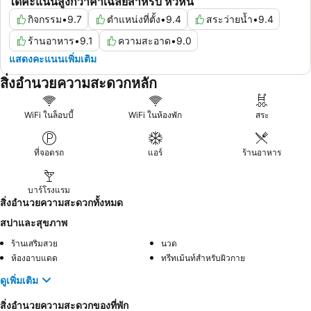
ได้คะแนนสูงกว่าค่าเฉลี่ยสำหรับ หัวหิน
กิจกรรม
•
9.7
ตำแหน่งที่ตั้ง
•
9.4
สระว่ายน้ำ
•
9.4
ร้านอาหาร
•
9.1
ความสะอาด
•
9.0
แสดงคะแนนเพิ่มเติม
สิ่งอำนวยความสะดวกหลัก
WiFi ในล็อบบี้
WiFi ในห้องพัก
สระ
ที่จอดรถ
แอร์
ร้านอาหาร
บาร์โรงแรม
สิ่งอำนวยความสะดวกทั้งหมด
สปาและสุขภาพ
ร้านเสริมสวย
นวด
ห้องอาบแดด
ทรีทเม้นท์สำหรับผิวกาย
ดูเพิ่มเติม
สิ่งอำนวยความสะดวกของที่พัก