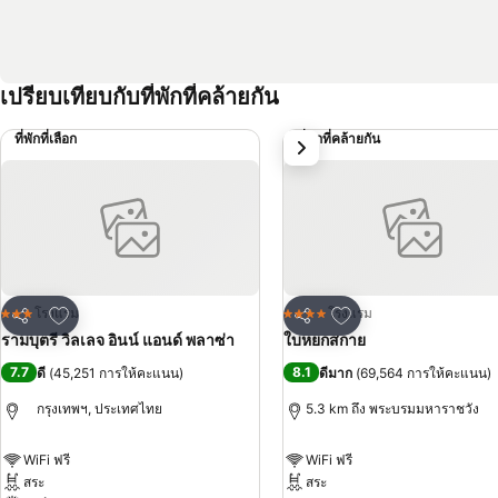
เปรียบเทียบกับที่พักที่คล้ายกัน
ที่พักที่เลือก
ที่พักที่คล้ายกัน
ถัดไป
เพิ่มในรายการโปรด
เพิ่มในรายการโปรด
โรงแรม
โรงแรม
3 ดาว
4 ดาว
แชร์
แชร์
รามบุตรี วิลเลจ อินน์ แอนด์ พลาซ่า
ใบหยกสกาย
7.7
8.1
ดี
(
45,251 การให้คะแนน
)
ดีมาก
(
69,564 การให้คะแนน
)
กรุงเทพฯ, ประเทศไทย
5.3 km ถึง พระบรมมหาราชวัง
WiFi ฟรี
WiFi ฟรี
สระ
สระ