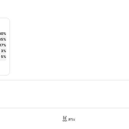
40
%
35
%
17
%
3
%
5
%
สระ