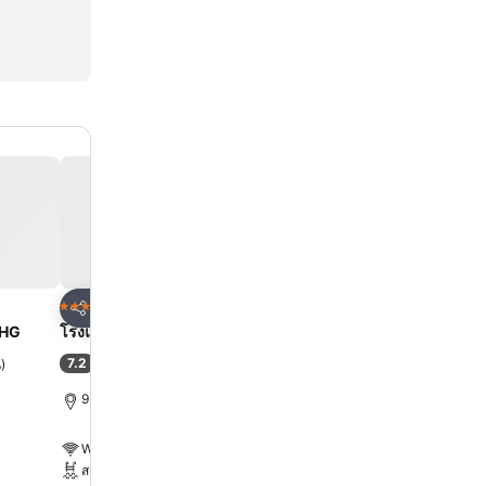
ด
เพิ่มในรายการโปรด
เพิ่มในรายการโ
โรงแรม
โรงแรม
4 ดาว
5 ดาว
แชร์
แชร์
UHG
โรงแรมเอเชีย กรุงเทพ
โรงแรมเซ็นทารา แกรนด์
เซ็นทรัลพลาซ่าลาดพร้าว 
7.2
น
)
(
32,898 การให้คะแนน
)
9.1
ดีเลิศ
(
26,151 การให้คะ
9.1 km ถึง พระบรมมหาราชวัง
10.7 km ถึง พระบรมมหารา
WiFi ฟรี
WiFi ฟรี
สระ