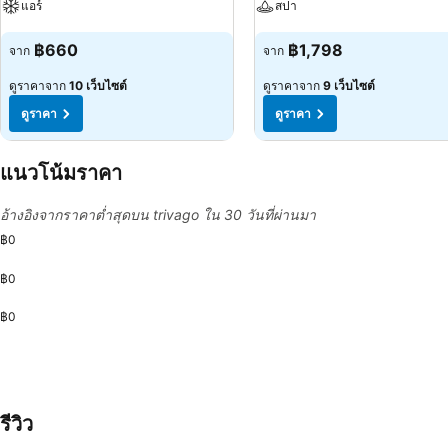
แอร์
สปา
ดูราคา
ดูราคา
฿660
฿1,798
จาก
จาก
ดูราคาจาก
10 เว็บไซต์
ดูราคาจาก
9 เว็บไซต์
ดูราคา
ดูราคา
แนวโน้มราคา
อ้างอิงจากราคาต่ำสุดบน trivago ใน 30 วันที่ผ่านมา
฿0
฿0
฿0
รีวิว