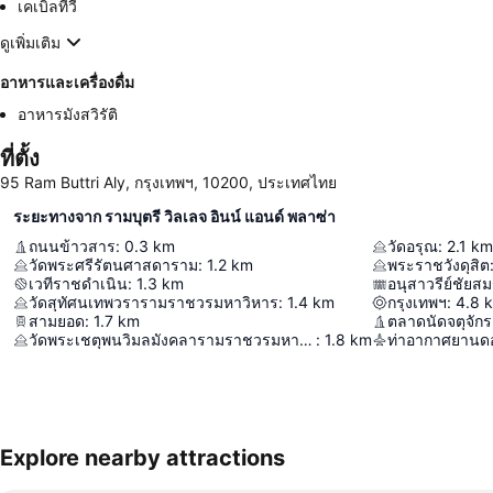
เคเบิลทีวี
ดูเพิ่มเติม
อาหารและเครื่องดื่ม
อาหารมังสวิรัติ
ที่ตั้ง
95 Ram Buttri Aly, กรุงเทพฯ, 10200, ประเทศไทย
ระยะทางจาก รามบุตรี วิลเลจ อินน์ แอนด์ พลาซ่า
ถนนข้าวสาร
:
0.3
km
วัดอรุณ
:
2.1
km
วัดพระศรีรัตนศาสดาราม
:
1.2
km
พระราชวังดุสิต
เวทีราชดำเนิน
:
1.3
km
อนุสาวรีย์ชัยสม
วัดสุทัศนเทพวรารามราชวรมหาวิหาร
:
1.4
km
กรุงเทพฯ
:
4.8
สามยอด
:
1.7
km
ตลาดนัดจตุจักร
วัดพระเชตุพนวิมลมังคลารามราชวรมหาวิหาร
:
1.8
km
ท่าอากาศยานดอ
Explore nearby attractions