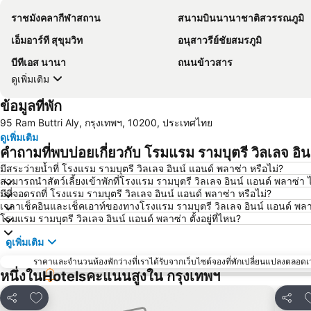
ราชมังคลากีฬาสถาน
สนามบินนานาชาติสวรรณภูมิ
เอ็มอาร์ที สุขุมวิท
อนุสาวรีย์ชัยสมรภูมิ
บีทีเอส นานา
ถนนข้าวสาร
ดูเพิ่มเติม
ข้อมูลที่พัก
95 Ram Buttri Aly, กรุงเทพฯ, 10200, ประเทศไทย
ดูเพิ่มเติม
คำถามที่พบบ่อยเกี่ยวกับ โรมแรม รามบุตรี วิลเลจ อิ
มีสระว่ายน้ำที่ โรงแรม รามบุตรี วิลเลจ อินน์ แอนด์ พลาซ่า หรือไม่?
สามารถนำสัตว์เลี้ยงเข้าพักที่โรงแรม รามบุตรี วิลเลจ อินน์ แอนด์ พลาซ่า ไ
มีที่จอดรถที่ โรงแรม รามบุตรี วิลเลจ อินน์ แอนด์ พลาซ่า หรือไม่?
เวลาเช็คอินและเช็คเอาท์ของทางโรงแรม รามบุตรี วิลเลจ อินน์ แอนด์ พลาซ
โรมแรม รามบุตรี วิลเลจ อินน์ แอนด์ พลาซ่า ตั้งอยู่ที่ไหน?
ดูเพิ่มเติม
ราคาและจำนวนห้องพักว่างที่เราได้รับจากเว็บไซต์จองที่พักเปลี่ยนแปลงตลอดเวล
หนึ่งในHotelsคะแนนสูงใน กรุงเทพฯ
เพิ่มในรายการโปรด
เ
แชร์
แชร์