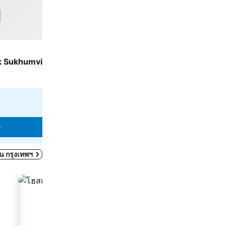
โรงแรม
3 ดาว
k Sukhumvit by IHG
เดอะ แบงค็อก แอร์พอร์ต ลิงค์ สวีท
7.6
ดี
(
1,158 การให้คะแนน
)
5.8 km ถึง พระบรมมหาราชวัง
฿570
จาก
ดูราคาจาก
4 เว็บไซต์
ดูราคา
ดใน กรุงเทพฯ