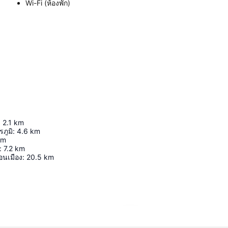
Wi-Fi (ห้องพัก)
:
2.1
km
รภูมิ
:
4.6
km
km
:
7.2
km
นเมือง
:
20.5
km
ขยายแผนที่