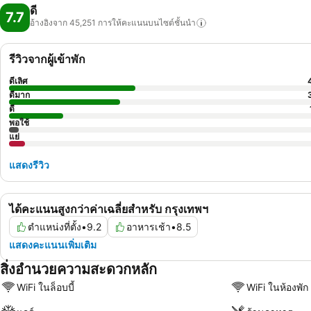
ดี
7.7
อ้างอิงจาก 45,251
การให้คะแนนบนไซต์ชั้นนำ
รีวิวจากผู้เข้าพัก
ดีเลิศ
ดีมาก
ดี
พอใช้
แย่
แสดงรีวิว
ได้คะแนนสูงกว่าค่าเฉลี่ยสำหรับ กรุงเทพฯ
ตำแหน่งที่ตั้ง
•
9.2
อาหารเช้า
•
8.5
แสดงคะแนนเพิ่มเติม
สิ่งอำนวยความสะดวกหลัก
WiFi ในล็อบบี้
WiFi ในห้องพัก