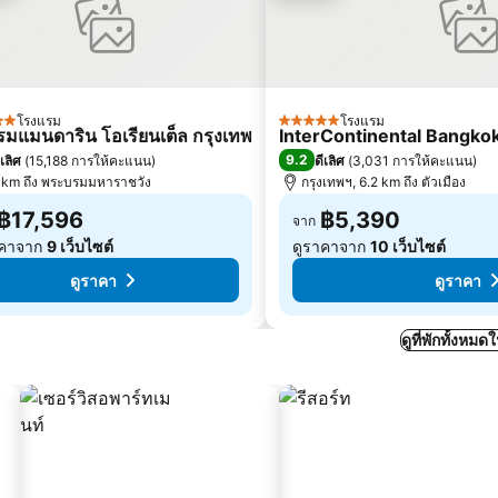
โรงแรม
โรงแรม
5 ดาว
มแมนดาริน โอเรียนเต็ล กรุงเทพ
InterContinental Bangko
9.2
ีเลิศ
(
15,188 การให้คะแนน
)
ดีเลิศ
(
3,031 การให้คะแนน
)
 km ถึง พระบรมมหาราชวัง
กรุงเทพฯ, 6.2 km ถึง ตัวเมือง
฿17,596
฿5,390
จาก
าคาจาก
9 เว็บไซต์
ดูราคาจาก
10 เว็บไซต์
ดูราคา
ดูราคา
ดูที่พักทั้งหม