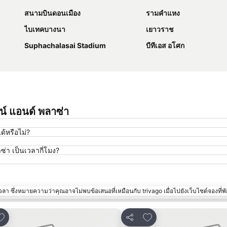
สนามบินดอนเมือง
รามคำแหง
ไบเทคบางนา
เยาวราช
Suphachalasai Stadium
บีทีเอส อโศก
นน์ แอนด์ พลาซ่า
ด้หรือไม่?
่า เป็นเวลากี่โมง?
า ซึ่งหมายความว่าคุณอาจไม่พบข้อเสนอที่เหมือนกับ trivago เมื่อไปยังเว็บไซต์จองที่พั
พิ่มในรายการโปรด
เพิ่มในรายการโปรด
แชร์