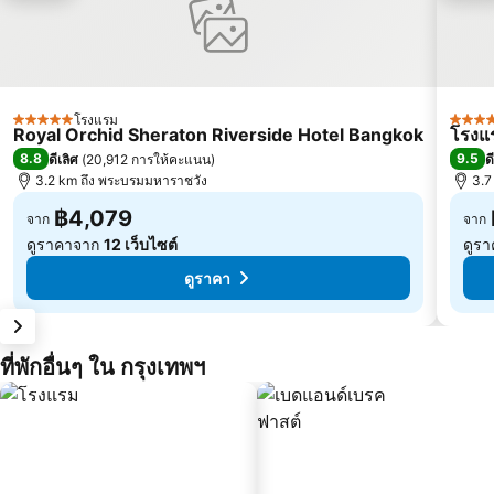
โรงแรม
5 ดาว
5 ดาว
Royal Orchid Sheraton Riverside Hotel Bangkok
โรงแร
8.8
9.5
ดีเลิศ
(
20,912 การให้คะแนน
)
ด
3.2 km ถึง พระบรมมหาราชวัง
3.7
฿4,079
จาก
จาก
ดูราคาจาก
12 เว็บไซต์
ดูร
ดูราคา
ที่พักอื่นๆ ใน กรุงเทพฯ