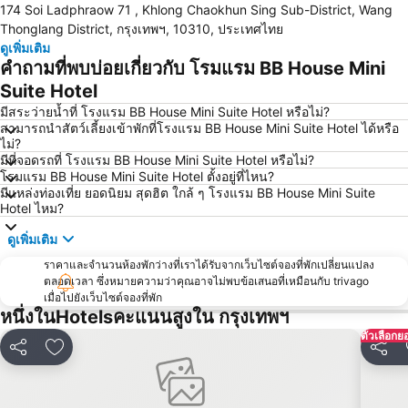
174 Soi Ladphraow 71 , Khlong Chaokhun Sing Sub-District, Wang
ล่องเรือแม่น้ำเจ้าพระยา และวัดอรุณ
สยามพารากอน
Thonglang District, กรุงเทพฯ, 10310, ประเทศไทย
สยามสแควร์
มาบุญครอง
ดูเพิ่มเติม
คำถามที่พบบ่อยเกี่ยวกับ โรมแรม BB House Mini
วัดอรุณ
บีทีเอส สยาม
Suite Hotel
สถานีรถไฟหัวลำโพง
บีทีเอส พร้อมพงษ์
มีสระว่ายน้ำที่ โรงแรม BB House Mini Suite Hotel หรือไม่?
บีทีเอส หมอชิต
บีทีเอส อารีย์
สามารถนำสัตว์เลี้ยงเข้าพักที่โรงแรม BB House Mini Suite Hotel ได้หรือ
ไม่?
บีทีเอส พญาไท
เดอะมอลล์บางกะปิ
มีที่จอดรถที่ โรงแรม BB House Mini Suite Hotel หรือไม่?
พระราชวังสวนดุสิต
ตลาดนัดสวนจตุจักร
โรมแรม BB House Mini Suite Hotel ตั้งอยู่ที่ไหน?
มีแหล่งท่องเที่ย ยอดนิยม สุดฮิต ใกล้ ๆ โรงแรม BB House Mini Suite
Lumphini-Park
บีทีเอส ศาลาแดง
Hotel ไหม?
เทอร์มินอล 21
เอ็มอาร์ที สีลม
ดูเพิ่มเติม
บีทีเอส อ่อนนุช
บีทีเอส ราชเทวี
ราคาและจำนวนห้องพักว่างที่เราได้รับจากเว็บไซต์จองที่พักเปลี่ยนแปลง
บีทีเอส เพลินจิต
เซ็นทรัลเวิลด์
ตลอดเวลา ซึ่งหมายความว่าคุณอาจไม่พบข้อเสนอที่เหมือนกับ trivago
เมื่อไปยังเว็บไซต์จองที่พัก
สนามหลวง
MRT พระราม 9
หนึ่งในHotelsคะแนนสูงใน กรุงเทพฯ
วัดพระแก้ว
บีทีเอส เอกมัย
ตัวเลือกย
แชร์
เพิ่มในรายการโปรด
แชร์
บีทีเอส ชิดลม
บีทีเอส ทองหล่อ
สยามเซ็นเตอร์
เอ็มอาร์ที สามย่าน