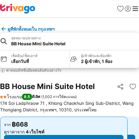
รายการโป
เข้าสู่ร
เมนู
ดูที่พักทั้งหมดใน กรุงเทพฯ
จุดหมายปลายทาง
BB House Mini Suite Hotel
เช็คอิน/เช็คเอาท์
ผู้เข้าพักและห้องพัก
เลือกวันที่
2 ผู้เข้าพัก, 1 ห้อง
ค่าคอมมิชชั่นมีผลต่ออันดับอย่างไร
BB House Mini Suite Hotel
แชร์
เพ
โรงแรม
8.5
ดีเลิศ
(
1,002 การให้คะแนน
)
2 ดาว
174 Soi Ladphraow 71 , Khlong Chaokhun Sing Sub-District, Wang
Thonglang District, กรุงเทพฯ, 10310, ประเทศไทย
฿668
฿668
จาก
จาก
ดูราคาจาก
4 เว็บไซต์
ดูราคาจาก
4 เว็บไซต์