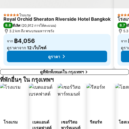
เอ็มอาร์ที กระทรวงสาธารณสุข
บีทีเอส สะพานควาย
บีทีเอส สะพานตากสิน
ดรีมเวิลด์
โรงแรม
บีทีเอส อนุสาวรีย์ชัยสมรภูมิ
บีทีเอส พระโขนง
5 ดาว
5 ดาว
Royal Orchid Sheraton Riverside Hotel Bangkok
โรงแร
บีทีเอส บางนา
เอ็มอาร์ที บางซื่อ
8.8
8.7
ดีเลิศ
(
20,912 การให้คะแนน
)
ด
3.2 km ถึง พระบรมมหาราชวัง
5.3
฿4,056
จาก
จาก
ดูราคาจาก
12 เว็บไซต์
ดูร
ดูราคา
ดูที่พักทั้งหมดใน กรุงเทพฯ
ที่พักอื่นๆ ใน กรุงเทพฯ
โรงแรม
เบดแอนด์
เซอร์วิสอ
รีสอร์ท
โฮสเ
เบรคฟาสต์
พาร์ทเมนท์