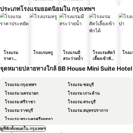
ประเภทโรงแรมยอดนิยมใน กรุงเทพฯ
โรงแรม
โรงแรมหรู
โรงแรมมี
โรงแรมสัตว์
โรงแ
ราคา
สระว่ายน้ำ
เลี้ยงเข้าพัก
ประหยัด
ได้
จุดหมายปลายทางใกล้ BB House Mini Suite Hotel
โรงแรม กรุงเทพฯ
โรงแรม ชลบุรี
โรงแรม นครนายก
โรงแรม เกาะล้าน
โรงแรม ศรีราชา
โรงแรม สระบุรี
โรงแรม ราชบุรี
โรงแรม สมุทรปราการ
โรงแรม พระนครศรีอยุธยา
ดูที่พักทั้งหมดใน กรุงเทพฯ