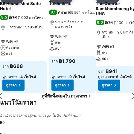
แชร์
เพิ่มในรายการโปรด
แชร์
เพิ่มในรายการโปรด
แชร์
เพิ่มในร
BB House Mini Suite
ใบหยกสกาย
The Quarter
Hotel
Ramkhamhaeng b
8.1
ดีมาก
(
69,564 การให้คะแนน
)
UHG
8.5
ดีเลิศ
(
1,002 การให้คะแนน
)
5.3 km ถึง พระบรม
9.0
ดีเลิศ
(
1,130 การใ
มหาราชวัง
กรุงเทพฯ, ประเทศไทย
กรุงเทพฯ, 9.8 km ถึง 
WiFi ฟรี
เมือง
WiFi ฟรี
สระ
WiFi ฟรี
ที่จอดรถ
สปา
สระ
แอร์
สปา
฿1,790
จาก
฿668
จาก
฿941
จาก
ดูราคาจาก
4 เว็บไซต์
ดูราคาจาก
9 เว็บไซต์
ดูราคาจาก
6 เว็บไซต์
ดูราคา
ดูราคา
ดูราคา
ดูที่พักทั้งหมดใน กรุงเทพฯ
แนวโน้มราคา
อ้างอิงจากราคาต่ำสุดบน trivago ใน 30 วันที่ผ่านมา
฿0