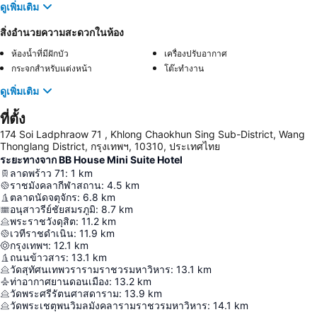
ดูเพิ่มเติม
สิ่งอำนวยความสะดวกในห้อง
ห้องน้ำที่มีฝักบัว
เครื่องปรับอากาศ
กระจกสำหรับแต่งหน้า
โต๊ะทำงาน
ดูเพิ่มเติม
ที่ตั้ง
174 Soi Ladphraow 71 , Khlong Chaokhun Sing Sub-District, Wang
Thonglang District, กรุงเทพฯ, 10310, ประเทศไทย
ระยะทางจาก BB House Mini Suite Hotel
ลาดพร้าว 71
:
1
km
ราชมังคลากีฬาสถาน
:
4.5
km
ตลาดนัดจตุจักร
:
6.8
km
อนุสาวรีย์ชัยสมรภูมิ
:
8.7
km
พระราชวังดุสิต
:
11.2
km
เวทีราชดำเนิน
:
11.9
km
กรุงเทพฯ
:
12.1
km
ถนนข้าวสาร
:
13.1
km
วัดสุทัศนเทพวรารามราชวรมหาวิหาร
:
13.1
km
ท่าอากาศยานดอนเมือง
:
13.2
km
วัดพระศรีรัตนศาสดาราม
:
13.9
km
วัดพระเชตุพนวิมลมังคลารามราชวรมหาวิหาร
:
14.1
km