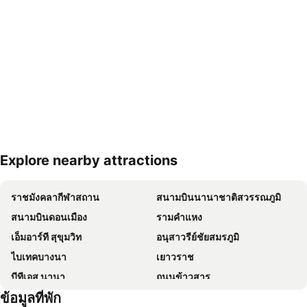
Explore nearby attractions
ขยายแผนที่
ราชมังคลากีฬาสถาน
สนามบินนานาชาติสวรรณภูมิ
สนามบินดอนเมือง
รามคำแหง
เอ็มอาร์ที สุขุมวิท
อนุสาวรีย์ชัยสมรภูมิ
ไบเทคบางนา
เยาวราช
บีทีเอส นานา
ถนนข้าวสาร
ข้อมูลที่พัก
Suphachalasai Stadium
บีทีเอส อโศก