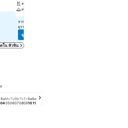
สระ
ที่จอดรถ
สปา
฿890
จาก
฿4,148
จาก
ดูราคาจาก
12 เว็บไซต์
ดูราคาจาก
10 เว็บไซต์
ดูราคา
ดูราคา
หมดใน หัวหิน
Saturday, October 03
฿1,860
Saturday, October 10
฿1,871
ember 26
Monday, October 05
฿1,805
Tuesday, October 06
฿1,805
Thursday, October 08
฿1,805
Sunday, October 11
฿1,806
er
tember 27
day, September 30
Sunday, October 04
฿1,770
Wednesday, October 07
฿1,770
er 23
er 24
r 25
eptember 28
sday, October 01
44
Friday, October 09
฿1,758
 September 29
iday, October 02
,740
a
Su
Mo
Tu
We
Th
Fr
Sa
Su
3
04
05
06
07
08
09
10
11