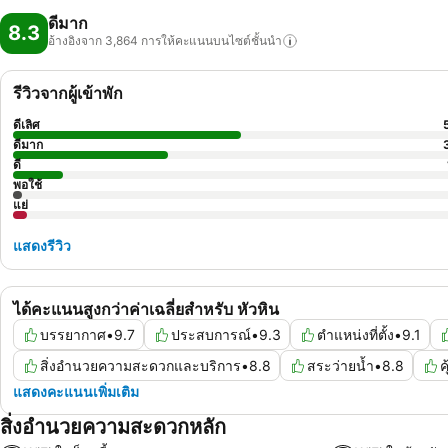
ดีมาก
8.3
อ้างอิงจาก 3,864
การให้คะแนนบนไซต์ชั้นนำ
รีวิวจากผู้เข้าพัก
ดีเลิศ
ดีมาก
ดี
พอใช้
แย่
แสดงรีวิว
ได้คะแนนสูงกว่าค่าเฉลี่ยสำหรับ หัวหิน
บรรยากาศ
•
9.7
ประสบการณ์
•
9.3
ตำแหน่งที่ตั้ง
•
9.1
สิ่งอำนวยความสะดวกและบริการ
•
8.8
สระว่ายน้ำ
•
8.8
ค
แสดงคะแนนเพิ่มเติม
สิ่งอำนวยความสะดวกหลัก