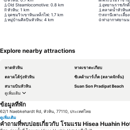
Old Steamlocomotive
:
0.8
km
อุทยานราชภักดิ์
หัวหิน
:
1
km
ตลาดน้ำหัวหิน
จุดชมวิวเขาหินเหล็กไฟ
:
1.7
km
หมู่บ้านศิลปินหัวหิน
:
4
km
ท่าอากาศยานนา
Explore nearby attractions
หาดหัวหิน
หาดเขาตะเกียบ
ตลาดโต้รุ่งหัวหิน
ซิเคด้ามาร์เก็ต (ตลาดจักจั่น)
สนามบินหัวหิน
Suan Son Pradipat Beach
ดูเพิ่มเติม
ข้อมูลที่พัก
62/1 Naebkehardt Rd, หัวหิน, 77110, ประเทศไทย
ดูเพิ่มเติม
คำถามที่พบบ่อยเกี่ยวกับ โรมแรม Hisea Huahin Ho