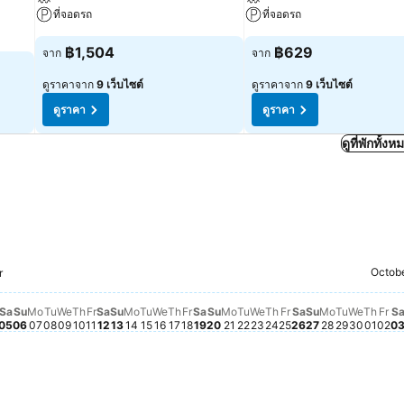
ที่จอดรถ
ที่จอดรถ
฿1,504
฿629
จาก
จาก
ดูราคาจาก
9 เว็บไซต์
ดูราคาจาก
9 เว็บไซต์
ดูราคา
ดูราคา
ดูที่พักทั้ง
ust 29
Saturday, September 12
฿1,915
Saturday, September 05
฿1,860
Saturday, Sept
฿1,858
Saturday, September 19
฿1,834
Octob
riday, September 04
1,786
Friday, September 11
฿1,785
r
 27
August 31
esday, September 02
2
Tuesday, September 08
฿1,774
Wednesday, September 09
฿1,762
Sunday, Sep
฿1,778
Wednes
฿1,777
28
ust 30
rsday, September 03
748
Sunday, September 06
฿1,753
Thursday, September 10
฿1,744
Friday, September 18
฿1,741
Monday, September 21
฿1,744
Tuesday, September 22
฿1,741
Wednesday, Septemb
฿1,746
Thursday, Septemb
฿1,744
Friday, Septembe
฿1,750
Monday, S
฿1,744
Thur
฿1,7
 26
, September 01
Monday, September 07
฿1,729
Sunday, September 13
฿1,738
Monday, September 14
฿1,732
Tuesday, September 15
฿1,729
Wednesday, September 16
฿1,723
Thursday, September 17
฿1,733
Sunday, September 20
฿1,731
Tuesday,
฿1,737
Fr
฿1
Sa
Su
Mo
Tu
We
Th
Fr
Sa
Su
Mo
Tu
We
Th
Fr
Sa
Su
Mo
Tu
We
Th
Fr
Sa
Su
Mo
Tu
We
Th
Fr
S
05
06
07
08
09
10
11
12
13
14
15
16
17
18
19
20
21
22
23
24
25
26
27
28
29
30
01
02
0