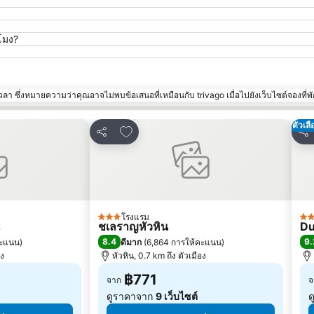
โมง?
า ซึ่งหมายความว่าคุณอาจไม่พบข้อเสนอที่เหมือนกับ trivago เมื่อไปยังเว็บไซต์จองที่พั
ตัวเล
ปรด
เพิ่มในรายการโปรด
แชร์
แชร
โรงแรม
3 ดาว
5 
ชเลราญหัวหิน
Du
8.4
9.
คะแนน
)
ดีมาก
(
6,864 การให้คะแนน
)
อง
หัวหิน, 0.7 km ถึง ตัวเมือง
฿771
จาก
จ
ดูราคาจาก
9 เว็บไซต์
ด