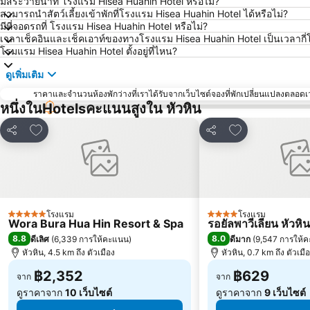
มีสระว่ายน้ำที่ โรงแรม Hisea Huahin Hotel หรือไม่?
สามารถนำสัตว์เลี้ยงเข้าพักที่โรงแรม Hisea Huahin Hotel ได้หรือไม่?
มีที่จอดรถที่ โรงแรม Hisea Huahin Hotel หรือไม่?
เวลาเช็คอินและเช็คเอาท์ของทางโรงแรม Hisea Huahin Hotel เป็นเวลากี่
โรมแรม Hisea Huahin Hotel ตั้งอยู่ที่ไหน?
ดูเพิ่มเติม
ราคาและจำนวนห้องพักว่างที่เราได้รับจากเว็บไซต์จองที่พักเปลี่ยนแปลงตลอดเวล
หนึ่งในHotelsคะแนนสูงใน หัวหิน
เพิ่มในรายการโปรด
เพิ่มในรายการโ
แชร์
แชร์
โรงแรม
โรงแรม
5 ดาว
4 ดาว
Wora Bura Hua Hin Resort & Spa
รอยัลพาวีเลียน หัวหิน
8.8
8.0
ดีเลิศ
(
6,339 การให้คะแนน
)
ดีมาก
(
9,547 การให้
หัวหิน, 4.5 km ถึง ตัวเมือง
หัวหิน, 0.7 km ถึง ตัวเมื
฿2,352
฿629
จาก
จาก
ดูราคาจาก
10 เว็บไซต์
ดูราคาจาก
9 เว็บไซต์