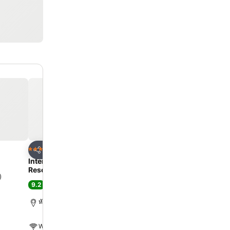
ด
เพิ่มในรายการโปรด
เพิ่มในรายการโ
โรงแรม
โรงแรม
5 ดาว
3 ดาว
แชร์
แชร์
Intercontinental Hotels Hua Hin
ibis Hua Hin
Resort By Ihg
7.8
)
ดี
(
13,565 การให้คะแนน
9.2
ดีเลิศ
(
10,544 การให้คะแนน
)
หัวหิน, 3.4 km ถึง ตัวเมือง
หัวหิน, 2.3 km ถึง ตัวเมือง
WiFi ฟรี
WiFi ฟรี
สระ