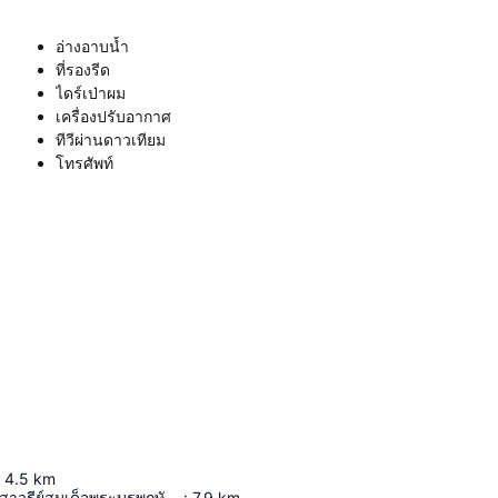
อ่างอาบน้ำ
ที่รองรีด
ไดร์เป่าผม
เครื่องปรับอากาศ
ทีวีผ่านดาวเทียม
โทรศัพท์
4.5
km
พระบรมราชานุสาวรีย์สมเด็จพระบูรพกษัตริย์ แห่งสยาม จำนวน ๗ พระองค์
:
7.9
km