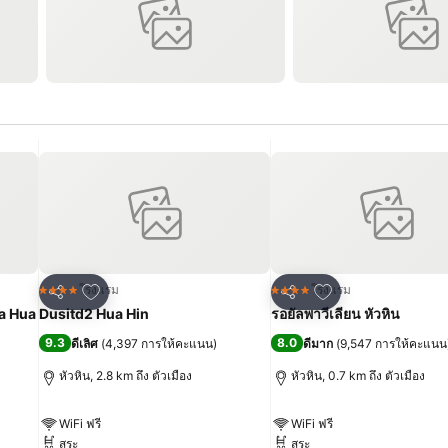
เพิ่มในรายการโปรด
เพิ่มในรายการโปร
โรงแรม
โรงแรม
4 ดาว
4 ดาว
แชร์
แชร์
va Hua
Dusitd2 Hua Hin
รอยัลพาวีเลียน หัวหิน
9.3
8.0
ดีเลิศ
(
4,397 การให้คะแนน
)
ดีมาก
(
9,547 การให้คะแนน
หัวหิน, 2.8 km ถึง ตัวเมือง
หัวหิน, 0.7 km ถึง ตัวเมือง
WiFi ฟรี
WiFi ฟรี
สระ
สระ