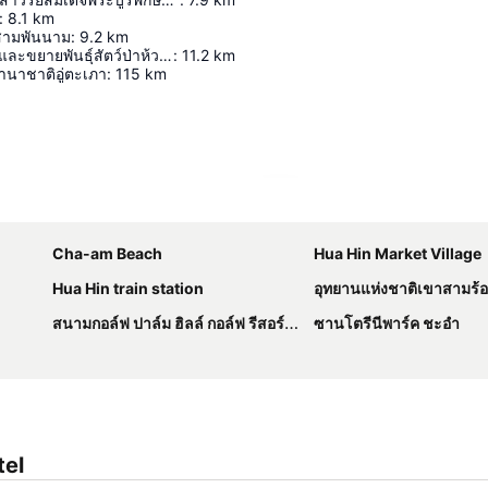
:
8.1
km
สามพันนาม
:
9.2
km
สถานีเพาะเลี้ยงและขยายพันธุ์สัตว์ป่าห้วยทราย
:
11.2
km
นาชาติอู่ตะเภา
:
115
km
ขยายแผนที่
Cha-am Beach
Hua Hin Market Village
Hua Hin train station
อุทยานแห่งชาติเขาสามร้
สนามกอล์ฟ ปาล์ม ฮิลล์ กอล์ฟ รีสอร์ท แอนด์ คันทรีคลับ
ซานโตรีนีพาร์ค ชะอำ
tel