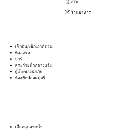
สระ
ร้านอาหาร
เช็กอิน/เช็กเอาต์ด่วน
ที่จอดรถ
บาร์
สระว่ายน้ำกลางแจ้ง
ตู้เก็บของนิรภัย
ห้องพักปลอดบุหรี่
เสื้อคลุมอาบน้ำ