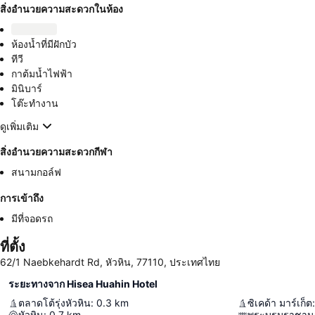
สิ่งอำนวยความสะดวกในห้อง
ห้องน้ำที่มีฝักบัว
ทีวี
กาต้มน้ำไฟฟ้า
มินิบาร์
โต๊ะทำงาน
ดูเพิ่มเติม
สิ่งอำนวยความสะดวกกีฬา
สนามกอล์ฟ
การเข้าถึง
มีที่จอดรถ
ที่ตั้ง
62/1 Naebkehardt Rd, หัวหิน, 77110, ประเทศไทย
ระยะทางจาก Hisea Huahin Hotel
ตลาดโต้รุ่งหัวหิน
:
0.3
km
ซิเคด้า มาร์เก็ต
:
หัวหิน
:
0.7
km