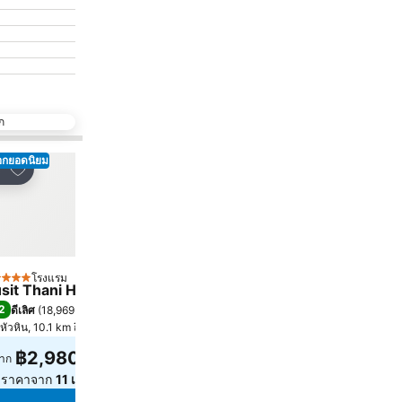
ก
ือกยอดนิยม
เพิ่มในรายการโปรด
เพิ่มในรายการโปรด
์
แชร์
โรงแรม
โรงแรม
ดาว
3 ดาว
sit Thani Hua Hin
Veranda Lodge
2
8.0
ดีเลิศ
(
18,969 การให้คะแนน
)
ดีมาก
(
3,577 การให้คะแนน
)
หัวหิน, 10.1 km ถึง ตัวเมือง
หัวหิน, 1.2 km ถึง ตัวเมือง
฿2,980
฿1,534
าก
จาก
ูราคาจาก
11 เว็บไซต์
ดูราคาจาก
6 เว็บไซต์