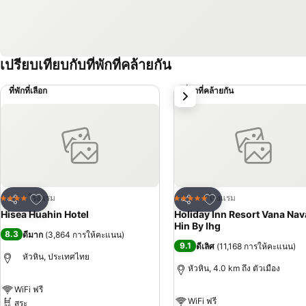
เปรียบเทียบกับที่พักที่คล้ายกัน
ที่พักที่เลือก
ที่พักที่คล้ายกัน
ถัดไป
เพิ่มในรายการโปรด
เพิ่มในรายการโปรด
โรงแรม
โรงแรม
4 ดาว
5 ดาว
แชร์
แชร์
Hisea Huahin Hotel
Holiday Inn Resort Vana Na
Hin By Ihg
8.3
ดีมาก
(
3,864 การให้คะแนน
)
9.1
ดีเลิศ
(
11,168 การให้คะแนน
)
หัวหิน, ประเทศไทย
หัวหิน, 4.0 km ถึง ตัวเมือง
WiFi ฟรี
WiFi ฟรี
สระ