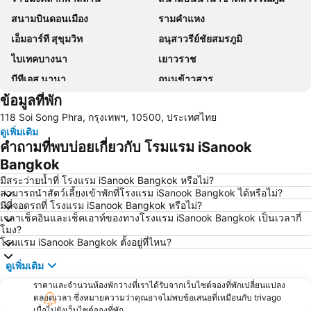
สนามบินดอนเมือง
รามคำแหง
เอ็มอาร์ที สุขุมวิท
อนุสาวรีย์ชัยสมรภูมิ
ไบเทคบางนา
เยาวราช
บีทีเอส นานา
ถนนข้าวสาร
ข้อมูลที่พัก
Suphachalasai Stadium
บีทีเอส อโศก
118 Soi Song Phra, กรุงเทพฯ, 10500, ประเทศไทย
ล่องเรือแม่น้ำเจ้าพระยา และวัดอรุณ
สยามพารากอน
ดูเพิ่มเติม
สยามสแควร์
มาบุญครอง
คำถามที่พบบ่อยเกี่ยวกับ โรมแรม iSanook
วัดอรุณ
บีทีเอส สยาม
Bangkok
สถานีรถไฟหัวลำโพง
บีทีเอส พร้อมพงษ์
มีสระว่ายน้ำที่ โรงแรม iSanook Bangkok หรือไม่?
สามารถนำสัตว์เลี้ยงเข้าพักที่โรงแรม iSanook Bangkok ได้หรือไม่?
บีทีเอส หมอชิต
บีทีเอส อารีย์
มีที่จอดรถที่ โรงแรม iSanook Bangkok หรือไม่?
เวลาเช็คอินและเช็คเอาท์ของทางโรงแรม iSanook Bangkok เป็นเวลากี่
บีทีเอส พญาไท
เดอะมอลล์บางกะปิ
โมง?
พระราชวังสวนดุสิต
ตลาดนัดสวนจตุจักร
โรมแรม iSanook Bangkok ตั้งอยู่ที่ไหน?
Lumphini-Park
บีทีเอส ศาลาแดง
ดูเพิ่มเติม
เทอร์มินอล 21
เอ็มอาร์ที สีลม
ราคาและจำนวนห้องพักว่างที่เราได้รับจากเว็บไซต์จองที่พักเปลี่ยนแปลง
ตลอดเวลา ซึ่งหมายความว่าคุณอาจไม่พบข้อเสนอที่เหมือนกับ trivago
บีทีเอส อ่อนนุช
บีทีเอส ราชเทวี
เมื่อไปยังเว็บไซต์จองที่พัก