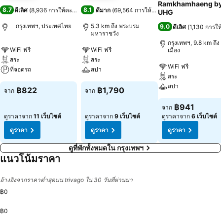
Ramkhamhaeng b
8.7
8.1
ดีเลิศ
(
8,936 การให้คะแนน
)
ดีมาก
(
69,564 การให้คะแนน
)
UHG
กรุงเทพฯ, ประเทศไทย
5.3 km ถึง พระบรม
9.0
ดีเลิศ
(
1,130 การใ
มหาราชวัง
กรุงเทพฯ, 9.8 km ถึง 
WiFi ฟรี
WiFi ฟรี
เมือง
สระ
สระ
WiFi ฟรี
ที่จอดรถ
สปา
สระ
สปา
฿822
฿1,790
จาก
จาก
฿941
จาก
ดูราคาจาก
11 เว็บไซต์
ดูราคาจาก
9 เว็บไซต์
ดูราคาจาก
6 เว็บไซต์
ดูราคา
ดูราคา
ดูราคา
ดูที่พักทั้งหมดใน กรุงเทพฯ
แนวโน้มราคา
อ้างอิงจากราคาต่ำสุดบน trivago ใน 30 วันที่ผ่านมา
฿0
฿0