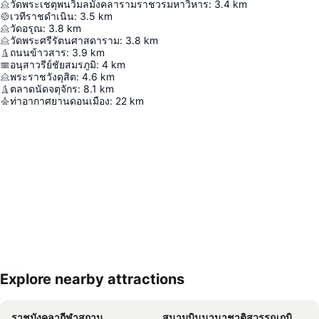
วัดพระเชตุพนวิมลมังคลารามราชวรมหาวิหาร
:
3.4
km
เวทีราชดำเนิน
:
3.5
km
วัดอรุณ
:
3.8
km
วัดพระศรีรัตนศาสดาราม
:
3.8
km
ถนนข้าวสาร
:
3.9
km
อนุสาวรีย์ชัยสมรภูมิ
:
4
km
พระราชวังดุสิต
:
4.6
km
ตลาดนัดจตุจักร
:
8.1
km
ท่าอากาศยานดอนเมือง
:
22
km
Explore nearby attractions
ขยายแผนที่
ราชมังคลากีฬาสถาน
สนามบินนานาชาติสวรรณภูมิ