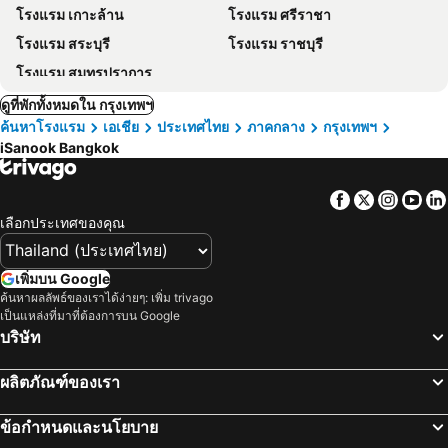
โรงแรม เกาะล้าน
โรงแรม ศรีราชา
โรงแรม สระบุรี
โรงแรม ราชบุรี
โรงแรม สมุทรปราการ
ดูที่พักทั้งหมดใน กรุงเทพฯ
ค้นหาโรงแรม
เอเชีย
ประเทศไทย
ภาคกลาง
กรุงเทพฯ
iSanook Bangkok
Facebook
Twitter
Insta
Yo
เลือกประเทศของคุณ
เพิ่มบน Google
ค้นหาผลลัพธ์ของเราได้ง่ายๆ: เพิ่ม trivago
เป็นแหล่งที่มาที่ต้องการบน Google
บริษัท
ผลิตภัณฑ์ของเรา
ข้อกำหนดและนโยบาย