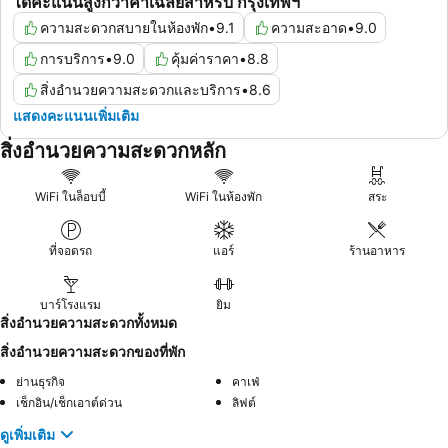
ได้คะแนนสูงกว่าค่าเฉลี่ยสำหรับ กรุงเทพฯ
ความสะดวกสบายในห้องพัก
•
9.1
ความสะอาด
•
9.0
การบริการ
•
9.0
คุ้มค่าราคา
•
8.8
สิ่งอำนวยความสะดวกและบริการ
•
8.6
แสดงคะแนนเพิ่มเติม
สิ่งอำนวยความสะดวกหลัก
WiFi ในล็อบบี้
WiFi ในห้องพัก
สระ
ที่จอดรถ
แอร์
ร้านอาหาร
บาร์โรงแรม
ยิม
สิ่งอำนวยความสะดวกทั้งหมด
สิ่งอำนวยความสะดวกของที่พัก
ย่านธุรกิจ
คาเฟ่
เช็กอิน/เช็กเอาต์ด่วน
ลิฟต์
ดูเพิ่มเติม