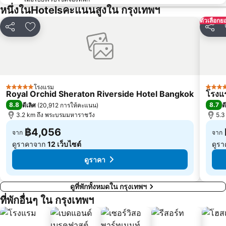
บีทีเอส เพลินจิต
เซ็นทรัลเวิลด์
หนึ่งในHotelsคะแนนสูงใน กรุงเทพฯ
ตัวเลือกย
สนามหลวง
MRT พระราม 9
แชร์
เพิ่มในรายการโปรด
แชร์
วัดพระแก้ว
บีทีเอส เอกมัย
บีทีเอส ชิดลม
เอ็มอาร์ที สามย่าน
สยามเซ็นเตอร์
บีทีเอส ทองหล่อ
เอ็มอาร์ที กระทรวงสาธารณสุข
บีทีเอส สะพานควาย
โรงแรม
5 ดาว
5 ดาว
Royal Orchid Sheraton Riverside Hotel Bangkok
โรงแร
บีทีเอส สะพานตากสิน
ดรีมเวิลด์
8.8
8.7
ดีเลิศ
(
20,912 การให้คะแนน
)
ด
บีทีเอส อนุสาวรีย์ชัยสมรภูมิ
บีทีเอส พระโขนง
3.2 km ถึง พระบรมมหาราชวัง
5.3
บีทีเอส บางนา
เอ็มอาร์ที บางซื่อ
฿4,056
จาก
จาก
ดูราคาจาก
12 เว็บไซต์
ดูร
ดูราคา
ดูที่พักทั้งหมดใน กรุงเทพฯ
ที่พักอื่นๆ ใน กรุงเทพฯ