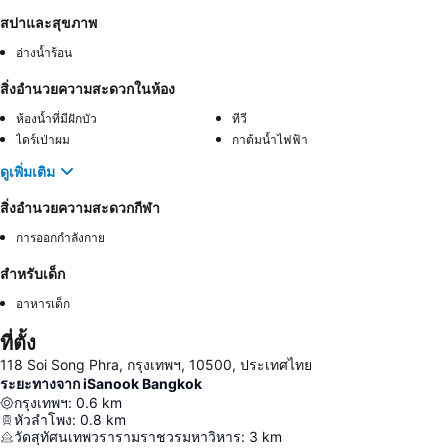
สปาและสุขภาพ
อ่างน้ำร้อน
สิ่งอำนวยความสะดวกในห้อง
ห้องน้ำที่มีฝักบัว
ทีวี
ไดร์เป่าผม
กาต้มน้ำไฟฟ้า
ดูเพิ่มเติม
สิ่งอำนวยความสะดวกกีฬา
การออกกำลังกาย
สำหรับเด็ก
อาหารเด็ก
ที่ตั้ง
118 Soi Song Phra, กรุงเทพฯ, 10500, ประเทศไทย
ระยะทางจาก iSanook Bangkok
กรุงเทพฯ
:
0.6
km
หัวลำโพง
:
0.8
km
วัดสุทัศนเทพวรารามราชวรมหาวิหาร
:
3
km