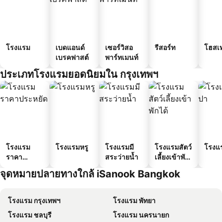
โรงแรม
เบดแอนด์
เซอร์วิสอ
รีสอร์ท
โฮสเ
เบรคฟาสต์
พาร์ทเมนท์
ประเภทโรงแรมยอดนิยมใน กรุงเทพฯ
โรงแรม
โรงแรมหรู
โรงแรมมี
โรงแรมสัตว์
โรงแ
ราคา
สระว่ายน้ำ
เลี้ยงเข้าพัก
ประหยัด
ได้
จุดหมายปลายทางใกล้ iSanook Bangkok
โรงแรม กรุงเทพฯ
โรงแรม พัทยา
โรงแรม ชลบุรี
โรงแรม นครนายก