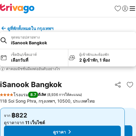
รายการโป
เข้าสู่ร
เมนู
ดูที่พักทั้งหมดใน กรุงเทพฯ
จุดหมายปลายทาง
iSanook Bangkok
เช็คอิน/เช็คเอาท์
ผู้เข้าพักและห้องพัก
เลือกวันที่
2 ผู้เข้าพัก, 1 ห้อง
ค่าคอมมิชชั่นมีผลต่ออันดับอย่างไร
iSanook Bangkok
แชร์
เพ
โรงแรม
8.7
ดีเลิศ
(
8,936 การให้คะแนน
)
4 ดาว
118 Soi Song Phra, กรุงเทพฯ, 10500, ประเทศไทย
฿822
฿822
จาก
จาก
ดูราคาจาก
11 เว็บไซต์
ดูราคาจาก
11 เว็บไซต์
ดูราคา
ดูราคา