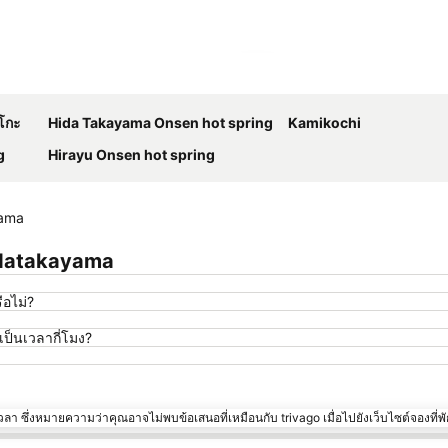
ขยายแผนที่
าโกะ
Hida Takayama Onsen hot spring
Kamikochi
g
Hirayu Onsen hot spring
yama
idatakayama
ือไม่?
็นเวลากี่โมง?
า ซึ่งหมายความว่าคุณอาจไม่พบข้อเสนอที่เหมือนกับ trivago เมื่อไปยังเว็บไซต์จองที่พั