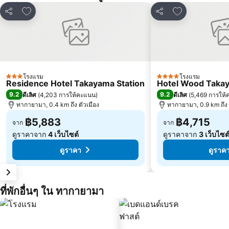
เพิ่มในรายการโปรด
เพิ่มในรายการ
แชร์
แชร์
โรงแรม
โรงแรม
3 ดาว
4 ดาว
Residence Hotel Takayama Station
Hotel Wood Taka
9.2
9.2
ดีเลิศ
(
4,203 การให้คะแนน
)
ดีเลิศ
(
5,469 การให
ทากายามา, 0.4 km ถึง ตัวเมือง
ทากายามา, 0.9 km ถึง 
฿5,883
฿4,715
จาก
จาก
ดูราคาจาก
4 เว็บไซต์
ดูราคาจาก
3 เว็บไซต
ดูราคา
ดูราค
ที่พักอื่นๆ ใน ทากายามา