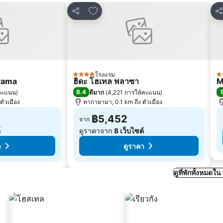
โปรด
เพิ่มในรายการโปรด
แชร์
แช
โรงแรม
4 ดาว
4
yama
ฮิดะ โฮเทล พลาซา
M
8.4
้คะแนน
)
ดีมาก
(
4,221 การให้คะแนน
)
ตัวเมือง
ทากายามา, 0.1 km ถึง ตัวเมือง
฿5,452
จาก
์
ดูราคาจาก
8 เว็บไซต์
า
ดูราคา
ดูที่พักทั้งหมด