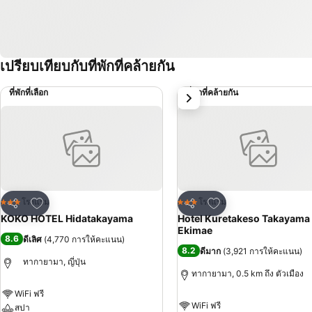
เปรียบเทียบกับที่พักที่คล้ายกัน
ที่พักที่เลือก
ที่พักที่คล้ายกัน
ถัดไป
เพิ่มในรายการโปรด
เพิ่มในรายการโปรด
โรงแรม
โรงแรม
3 ดาว
3 ดาว
แชร์
แชร์
KOKO HOTEL Hidatakayama
Hotel Kuretakeso Takayama
Ekimae
8.6
ดีเลิศ
(
4,770 การให้คะแนน
)
8.2
ดีมาก
(
3,921 การให้คะแนน
)
ทากายามา, ญี่ปุ่น
ทากายามา, 0.5 km ถึง ตัวเมือง
WiFi ฟรี
WiFi ฟรี
สปา