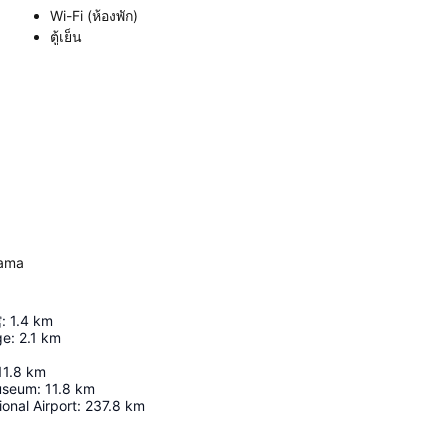
Wi-Fi (ห้องพัก)
ตู้เย็น
yama
館
:
1.4
km
ge
:
2.1
km
11.8
km
Museum
:
11.8
km
ional Airport
:
237.8
km