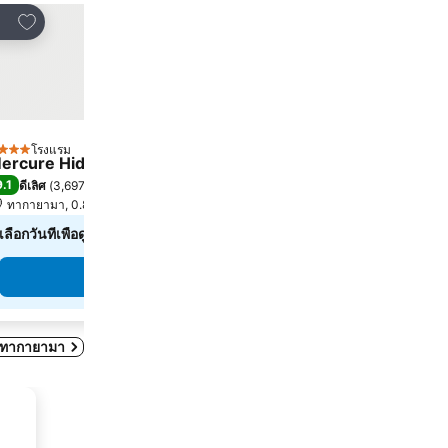
เพิ่มในรายการโปรด
เพิ่มในรายการโปรด
ร์
แชร์
โรงแรม
โรงแรม
 ดาว
3 ดาว
ercure Hida Takayama
Hotel Kuretakeso Ta
9.1
8.2
ดีเลิศ
(
3,697 การให้คะแนน
)
ดีมาก
(
3,921 การให้คะแน
ทากายามา, 0.8 km ถึง ตัวเมือง
ทากายามา, 0.5 km ถึง ตัวเมื
เลือกวันที่เพื่อดูราคาในวันนั้นๆ
฿2,108
จาก
ดูราคาจาก
3 เว็บไซต์
ดูราคา
ดูราคา
ใน ทากายามา