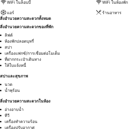
WiFi ในล็อบบี้
WiFi ในห้องพัก
แอร์
ร้านอาหาร
สิ่งอำนวยความสะดวกทั้งหมด
สิ่งอำนวยความสะดวกของที่พัก
ลิฟต์
ห้องพักปลอดบุหรี่
สปา
เครื่องแฟกซ์/การเชื่อมต่อโมเด็ม
ที่ฝากกระเป๋าเดินทาง
ให้ใบแจ้งหนี้
สปาและสุขภาพ
นวด
น้ำพุร้อน
สิ่งอำนวยความสะดวกในห้อง
อ่างอาบน้ำ
ทีวี
เครื่องทำความร้อน
เครื่องปรับอากาศ