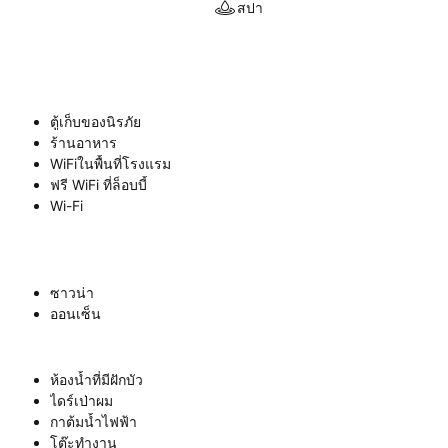
สปา
ตู้เก็บของนิรภัย
ร้านอาหาร
WiFiในพื้นที่โรงแรม
ฟรี WiFi ที่ล็อบบี้
Wi-Fi
ซาวน่า
ออนเซ็น
ห้องน้ำที่มีฝักบัว
ไดร์เป่าผม
กาต้มน้ำไฟฟ้า
โต๊ะทำงาน