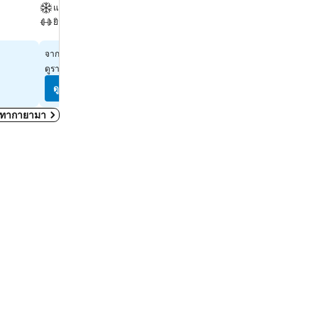
แอร์
ที่จอดรถ
ยิม
ดูราคา
เลือกวันที่เพื่อดูราคาในวันนั้น
ดูราคา
฿5,883
จาก
ดูราคาจาก
4 เว็บไซต์
ดูราคา
ดูราคา
ใน ทากายามา