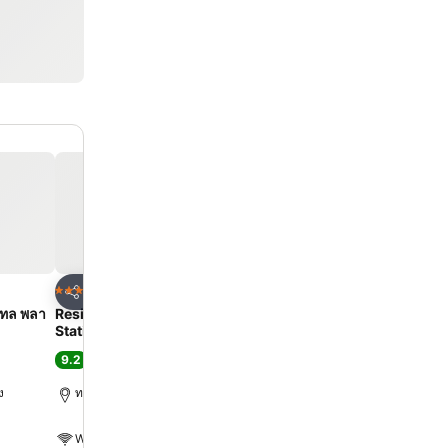
ด
เพิ่มในรายการโปรด
เพิ่มในรายการโ
โรงแรม
โรงแรม
3 ดาว
4 ดาว
แชร์
แชร์
เทล พลา
Residence Hotel Takayama
HOTEL AMANEK HidaT
Station
9.1
ดีเลิศ
(
1,542 การให้คะแ
9.2
ดีเลิศ
(
4,203 การให้คะแนน
)
ทากายามา, 0.8 km ถึง ตัวเ
ง
ทากายามา, 0.4 km ถึง ตัวเมือง
WiFi ฟรี
WiFi ฟรี
สปา