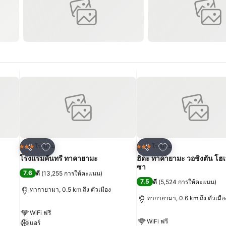
เพิ่มในรายการโปรด
เพิ่มในรายการโปร
โรงแรม
โรงแรม
3 ดาว
3 ดาว
แชร์
แชร์
โรงแรมคันทรี ทาคายามะ
ฮิดะ ทาคายามะ วอชิงตัน โฮ
ซา
7.6
ดี
(
13,255 การให้คะแนน
)
7.5
ดี
(
5,524 การให้คะแนน
)
ทากายามา, 0.5 km ถึง ตัวเมือง
ทากายามา, 0.6 km ถึง ตัวเมือ
WiFi ฟรี
WiFi ฟรี
แอร์