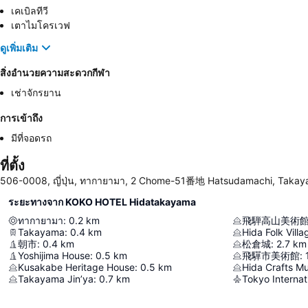
เคเบิลทีวี
เตาไมโครเวฟ
ดูเพิ่มเติม
สิ่งอำนวยความสะดวกกีฬา
เช่าจักรยาน
การเข้าถึง
มีที่จอดรถ
ที่ตั้ง
506-0008, ญี่ปุ่น, ทากายามา, 2 Chome-51番地 Hatsudamachi, Taka
ระยะทางจาก KOKO HOTEL Hidatakayama
ทากายามา
:
0.2
km
飛騨高山美術
Takayama
:
0.4
km
Hida Folk Villa
朝市
:
0.4
km
松倉城
:
2.7
km
Yoshijima House
:
0.5
km
飛驒市美術館
:
Kusakabe Heritage House
:
0.5
km
Hida Crafts 
Takayama Jin’ya
:
0.7
km
Tokyo Internat