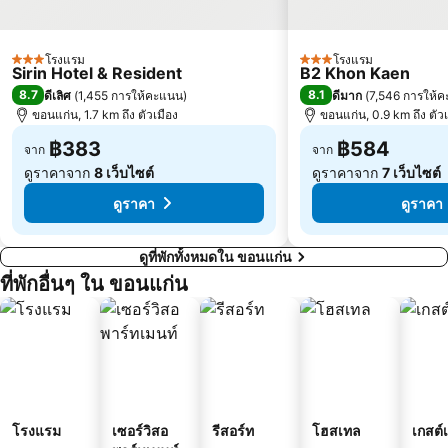
โรงแรม
โรงแรม
3 ดาว
3 ดาว
Sirin Hotel & Resident
B2 Khon Kaen
8.7
8.1
ดีเลิศ
(
1,455 การให้คะแนน
)
ดีมาก
(
7,546 การให้
ขอนแก่น, 1.7 km ถึง ตัวเมือง
ขอนแก่น, 0.9 km ถึง ตัวเ
฿383
฿584
จาก
จาก
ดูราคาจาก
8 เว็บไซต์
ดูราคาจาก
7 เว็บไซต์
ดูราคา
ดูราคา
ดูที่พักทั้งหมดใน ขอนแก่น
ที่พักอื่นๆ ใน ขอนแก่น
โรงแรม
เซอร์วิสอ
รีสอร์ท
โฮสเทล
เกสต์