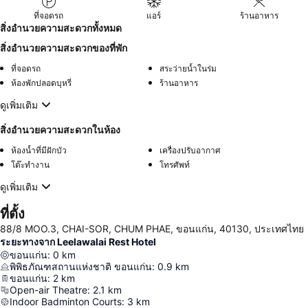
ที่จอดรถ
แอร์
ร้านอาหาร
สิ่งอำนวยความสะดวกทั้งหมด
สิ่งอำนวยความสะดวกของที่พัก
ที่จอดรถ
สระว่ายน้ำในร่ม
ห้องพักปลอดบุหรี่
ร้านอาหาร
ดูเพิ่มเติม
สิ่งอำนวยความสะดวกในห้อง
ห้องน้ำที่มีฝักบัว
เครื่องปรับอากาศ
โต๊ะทำงาน
โทรศัพท์
ดูเพิ่มเติม
ที่ตั้ง
88/8 MOO.3, CHAI-SOR, CHUM PHAE, ขอนแก่น, 40130, ประเทศไทย
ระยะทางจาก Leelawalai Rest Hotel
ขอนแก่น
:
0
km
พิพิธภัณฑสถานแห่งชาติ ขอนแก่น
:
0.9
km
ขอนแก่น
:
2
km
Open-air Theatre
:
2.1
km
Indoor Badminton Courts
:
3
km