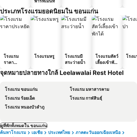
พาร์ทเมนท์
ประเภทโรงแรมยอดนิยมใน ขอนแก่น
โรงแรม
โรงแรมหรู
โรงแรมมี
โรงแรมสัตว์
โรงแ
ราคา
สระว่ายน้ำ
เลี้ยงเข้าพัก
ประหยัด
ได้
จุดหมายปลายทางใกล้ Leelawalai Rest Hotel
โรงแรม ขอนแก่น
โรงแรม มหาสารคาม
โรงแรม ร้อยเอ็ด
โรงแรม กาฬสินธุ์
โรงแรม หนองบัวลำภู
ดูที่พักทั้งหมดใน ขอนแก่น
ค้นหาโรงแรม
เอเชีย
ประเทศไทย
ภาคตะวันออกเฉียงเหนือ