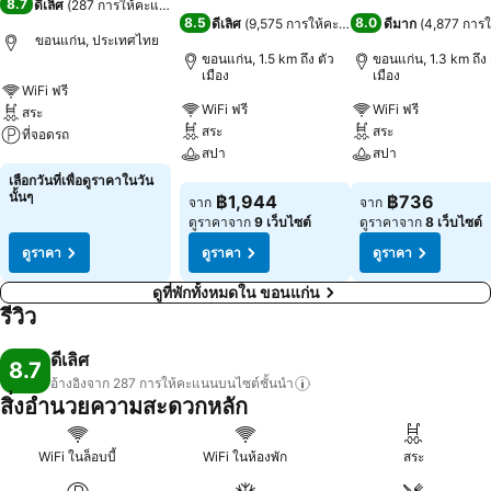
8.7
ดีเลิศ
(
287 การให้คะแนน
)
8.5
8.0
ดีเลิศ
(
9,575 การให้คะแนน
)
ดีมาก
(
4,877 การ
ขอนแก่น, ประเทศไทย
ขอนแก่น, 1.5 km ถึง ตัว
ขอนแก่น, 1.3 km ถึง 
เมือง
เมือง
WiFi ฟรี
WiFi ฟรี
WiFi ฟรี
สระ
สระ
สระ
ที่จอดรถ
สปา
สปา
ดูราคา
เลือกวันที่เพื่อดูราคาในวัน
ดูราคา
ดูราคา
นั้นๆ
฿1,944
฿736
จาก
จาก
ดูราคาจาก
9 เว็บไซต์
ดูราคาจาก
8 เว็บไซต์
ดูราคา
ดูราคา
ดูราคา
ดูที่พักทั้งหมดใน ขอนแก่น
รีวิว
ดีเลิศ
8.7
อ้างอิงจาก 287
การให้คะแนนบนไซต์ชั้นนำ
สิ่งอำนวยความสะดวกหลัก
WiFi ในล็อบบี้
WiFi ในห้องพัก
สระ