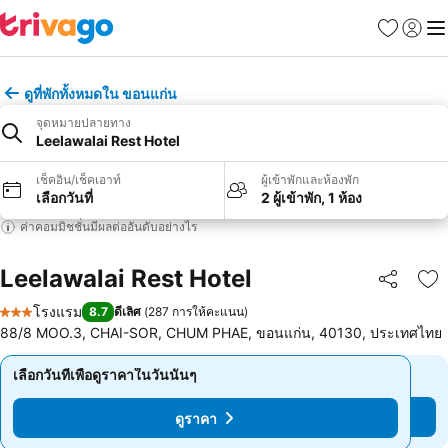
รายการโป
เข้าสู่ร
เมนู
ดูที่พักทั้งหมดใน ขอนแก่น
จุดหมายปลายทาง
Leelawalai Rest Hotel
เช็คอิน/เช็คเอาท์
ผู้เข้าพักและห้องพัก
เลือกวันที่
2 ผู้เข้าพัก, 1 ห้อง
ค่าคอมมิชชั่นมีผลต่ออันดับอย่างไร
Leelawalai Rest Hotel
แชร์
เพ
โรงแรม
8.7
ดีเลิศ
(
287 การให้คะแนน
)
3 ดาว
88/8 MOO.3, CHAI-SOR, CHUM PHAE, ขอนแก่น, 40130, ประเทศไทย
เลือกวันที่เพื่อดูราคาในวันนั้นๆ
เลือกวันที่เพื่อดูราคาในวันนั้นๆ
ดูราคา
ดูราคา