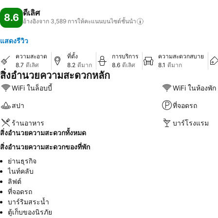
ดีเลิศ
8.6
อ้างอิงจาก 3,589
การให้คะแนนบนไซต์ชั้นนำ
แสดงรีวิว
ความสะอาด
ที่ตั้ง
การบริการ
ความสะดวกสบาย
8.7
ดีเลิศ
8.2
ดีมาก
8.6
ดีเลิศ
8.1
ดีมาก
สิ่งอำนวยความสะดวกหลัก
WiFi ในล็อบบี้
WiFi ในห้องพัก
สปา
ที่จอดรถ
ร้านอาหาร
บาร์โรงแรม
สิ่งอำนวยความสะดวกทั้งหมด
สิ่งอำนวยความสะดวกของที่พัก
ย่านธุรกิจ
ไนท์คลับ
ลิฟต์
ที่จอดรถ
บาร์ริมสระน้ำ
ตู้เก็บของนิรภัย