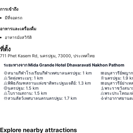
การเข้าถึง
มีที่จอดรถ
อาหารและเครื่องดื่ม
อาหารมังสวิรัติ
ที่ตั้ง
711 Phet Kasem Rd, นครปฐม, 73000, ประเทศไทย
ระยะทางจาก Mida Grande Hotel Dhavaravati Nakhon Pathom
สนามกีฬาโรงเรียนกีฬาเทศบาลนครปฐม
:
1
km
อนุสาวรีย์พญา
วัดทุ่งพระเมรุ
:
1
km
นครปฐม
:
1.9
k
พิพิธภัณฑสถานแห่งชาติพระปฐมเจดีย์
:
1.3
km
อนุสาวรีย์ย่าเห
นครปฐม
:
1.5
km
พระราชวังสนาม
โบราณสถาน
:
1.5
km
พระประโทณเจด
สวนสัตว์เทศบาลนครนครปฐม
:
1.7
km
ท่าอากาศยานดอ
Explore nearby attractions