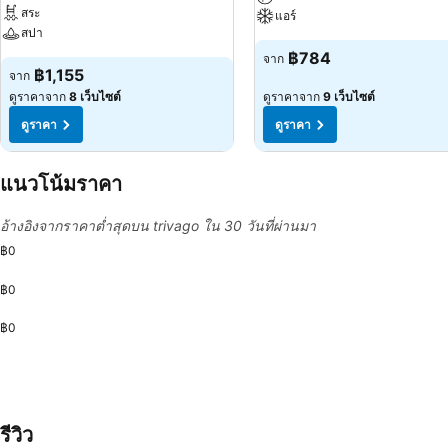
สระ
แอร์
สปา
฿784
จาก
฿1,155
จาก
ดูราคาจาก
8 เว็บไซต์
ดูราคาจาก
9 เว็บไซต์
ดูราคา
ดูราคา
แนวโน้มราคา
อ้างอิงจากราคาต่ำสุดบน trivago ใน 30 วันที่ผ่านมา
฿0
฿0
฿0
รีวิว