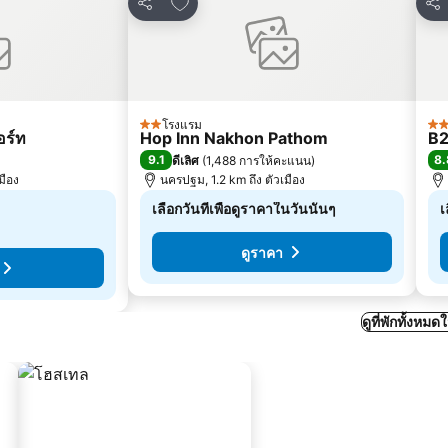
ปรด
เพิ่มในรายการโปรด
แชร์
แชร
โรงแรม
2 ดาว
3 
อร์ท
Hop Inn Nakhon Pathom
B2
9.1
8.
ดีเลิศ
(
1,488 การให้คะแนน
)
มือง
นครปฐม, 1.2 km ถึง ตัวเมือง
เลือกวันที่เพื่อดูราคาในวันนั้นๆ
เ
ดูราคา
ดูที่พักทั้งห