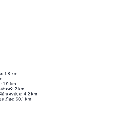
กง
:
1.8
km
m
ล
:
1.9
km
จันทร์
:
2
km
ีย์ นครปฐม
:
4.2
km
นเมือง
:
60.1
km