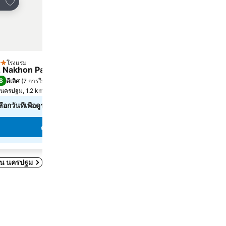
เพิ่มในรายการโปรด
เพิ่มในรายการโปรด
์
แชร์
โรงแรม
โรงแรม
ดาว
3 ดาว
 Nakhon Pathom Premier Hotel
Kamonthara Apartmen
8
7.8
ดีเลิศ
(
7 การให้คะแนน
)
ดี
(
262 การให้คะแนน
)
นครปฐม, 1.2 km ถึง ตัวเมือง
นครปฐม, 1.2 km ถึง ตัวเมือง
ลือกวันที่เพื่อดูราคาในวันนั้นๆ
เลือกวันที่เพื่อดูราคาในวันนั
ดูราคา
ดูราคา
มดใน นครปฐม