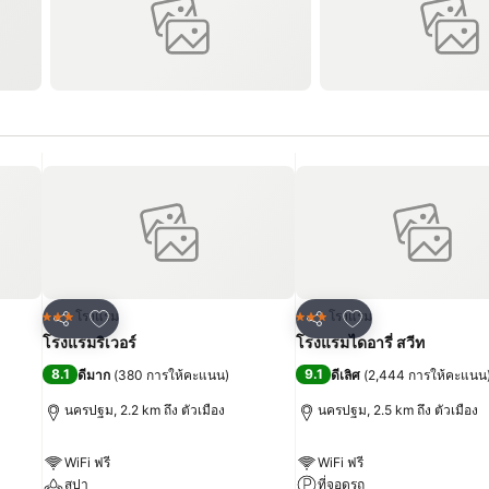
เพิ่มในรายการโปรด
เพิ่มในรายการโปร
โรงแรม
โรงแรม
3 ดาว
3 ดาว
แชร์
แชร์
โรงแรมริเวอร์
โรงแรมไดอารี่ สวีท
8.1
9.1
ดีมาก
(
380 การให้คะแนน
)
ดีเลิศ
(
2,444 การให้คะแนน
นครปฐม, 2.2 km ถึง ตัวเมือง
นครปฐม, 2.5 km ถึง ตัวเมือง
WiFi ฟรี
WiFi ฟรี
สปา
ที่จอดรถ