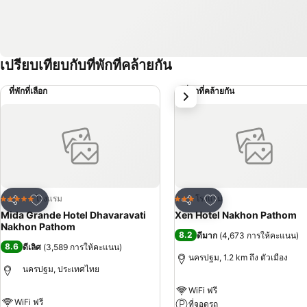
เปรียบเทียบกับที่พักที่คล้ายกัน
ที่พักที่เลือก
ที่พักที่คล้ายกัน
ถัดไป
เพิ่มในรายการโปรด
เพิ่มในรายการโปรด
โรงแรม
โรงแรม
5 ดาว
3 ดาว
แชร์
แชร์
Mida Grande Hotel Dhavaravati
Xen Hotel Nakhon Pathom
Nakhon Pathom
8.2
ดีมาก
(
4,673 การให้คะแนน
)
8.6
ดีเลิศ
(
3,589 การให้คะแนน
)
นครปฐม, 1.2 km ถึง ตัวเมือง
นครปฐม, ประเทศไทย
WiFi ฟรี
WiFi ฟรี
ที่จอดรถ