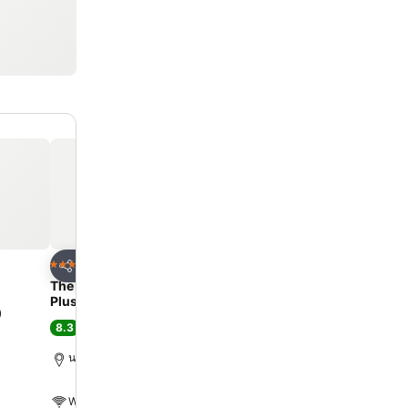
ด
เพิ่มในรายการโปรด
เพิ่มในรายการโ
โรงแรม
โรงแรม
3 ดาว
3 ดาว
แชร์
แชร์
The Proud Exclusive Hotel-SHA
Kamonthara Apartment
Plus
7.8
)
ดี
(
262 การให้คะแนน
)
8.3
ดีมาก
(
2,391 การให้คะแนน
)
นครปฐม, 1.2 km ถึง ตัวเมือ
นครปฐม, 1.7 km ถึง ตัวเมือง
WiFi ฟรี
WiFi ฟรี
ที่จอดรถ