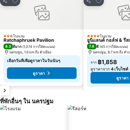
เพิ่มในรายการโปรด
เพิ่มในรายการโ
แชร์
แชร์
โรงแรม
โรงแรม
3 ดาว
4 ดาว
Ratchaphruek Pavilion
ยูนิแลนด์ กอล์ฟ & รีส
8.3
7.8
ดีมาก
(
1,074 การให้คะแนน
)
ดี
(
45 การให้คะแนน
)
นครปฐม, 1.6 km ถึง ตัวเมือง
นครปฐม, 8.7 km ถึง ตัวเ
เลือกวันที่เพื่อดูราคาในวันนั้นๆ
฿1,858
จาก
ดูราคาจาก
4 เว็บไซต์
ดูราคา
ดูราคา
ที่พักอื่นๆ ใน นครปฐม