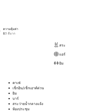
ความคุ้มค่า
8.1
ดีมาก
สระ
แอร์
ยิม
คาเฟ่
เช็กอิน/เช็กเอาต์ด่วน
ยิม
บาร์
สระว่ายน้ำกลางแจ้ง
ห้องประชุม