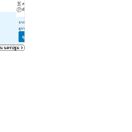
สระ
แอร์
ที่จอดรถ
เลือกวันที่เพื่อดูราคาในวันนั้น
฿648
จาก
ดูราคาจาก
2 เว็บไซต์
ดูราคา
ดูราคา
มดใน นครปฐม