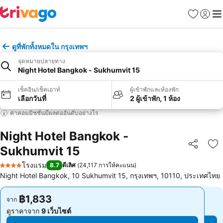
รายการโป
เข้าสู่ร
เมนู
ดูที่พักทั้งหมดใน กรุงเทพฯ
จุดหมายปลายทาง
Night Hotel Bangkok - Sukhumvit 15
เช็คอิน/เช็คเอาท์
ผู้เข้าพักและห้องพัก
เลือกวันที่
2 ผู้เข้าพัก, 1 ห้อง
ค่าคอมมิชชั่นมีผลต่ออันดับอย่างไร
Night Hotel Bangkok -
Sukhumvit 15
แชร์
เพ
โรงแรม
8.7
ดีเลิศ
(
24,117 การให้คะแนน
)
4 ดาว
Night Hotel Bangkok, 10 Sukhumvit 15, กรุงเทพฯ, 10110, ประเทศไทย
฿1,833
฿1,833
จาก
จาก
ดูราคาจาก
9 เว็บไซต์
ดูราคาจาก
9 เว็บไซต์