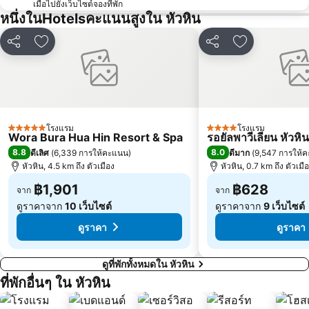
เมื่อไปยังเว็บไซต์จองที่พัก
หนึ่งในHotelsคะแนนสูงใน หัวหิน
แชร์
เพิ่มในรายการโปรด
แชร์
เพิ่มในรายกา
โรงแรม
โรงแรม
5 ดาว
4 ดาว
Wora Bura Hua Hin Resort & Spa
รอยัลพาวีเลียน หัวหิน
8.8
8.0
ดีเลิศ
(
6,339 การให้คะแนน
)
ดีมาก
(
9,547 การให้
หัวหิน, 4.5 km ถึง ตัวเมือง
หัวหิน, 0.7 km ถึง ตัวเมื
฿1,901
฿628
จาก
จาก
ดูราคาจาก
10 เว็บไซต์
ดูราคาจาก
9 เว็บไซต์
ดูราคา
ดูราคา
ดูที่พักทั้งหมดใน หัวหิน
ที่พักอื่นๆ ใน หัวหิน