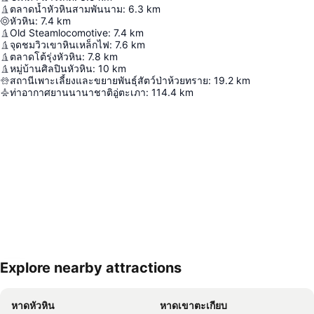
ตลาดน้ำหัวหินสามพันนาม
:
6.3
km
หัวหิน
:
7.4
km
Old Steamlocomotive
:
7.4
km
จุดชมวิวเขาหินเหล็กไฟ
:
7.6
km
ตลาดโต้รุ่งหัวหิน
:
7.8
km
หมู่บ้านศิลปินหัวหิน
:
10
km
สถานีเพาะเลี้ยงและขยายพันธุ์สัตว์ป่าห้วยทราย
:
19.2
km
ท่าอากาศยานนานาชาติอู่ตะเภา
:
114.4
km
Explore nearby attractions
ขยายแผนที่
หาดหัวหิน
หาดเขาตะเกียบ