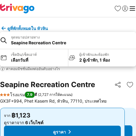
รายการโป
เข้าสู่ร
เมนู
ดูที่พักทั้งหมดใน หัวหิน
จุดหมายปลายทาง
Seapine Recreation Centre
เช็คอิน/เช็คเอาท์
ผู้เข้าพักและห้องพัก
เลือกวันที่
2 ผู้เข้าพัก, 1 ห้อง
ค่าคอมมิชชั่นมีผลต่ออันดับอย่างไร
Seapine Recreation Centre
แชร์
เพ
โรงแรม
7.9
ดี
(
2,727 การให้คะแนน
)
3 ดาว
GX3F+994, Phet Kasem Rd, หัวหิน, 77110, ประเทศไทย
฿1,123
฿1,123
จาก
จาก
ดูราคาจาก
6 เว็บไซต์
ดูราคาจาก
6 เว็บไซต์
ดูราคา
ดูราคา