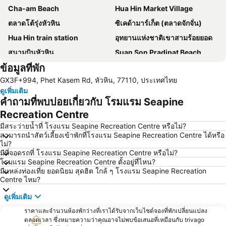
Cha-am Beach
Hua Hin Market Village
ตลาดโต้รุ่งหัวหิน
ซิเคด้ามาร์เก็ต (ตลาดจักจั่น)
Hua Hin train station
อุทยานแห่งชาติเขาสามร้อยยอด
สนามบินหัวหิน
Suan Son Pradipat Beach
ข้อมูลที่พัก
สนามกอล์ฟ ปาล์ม ฮิลล์ กอล์ฟ รีสอร์ท แอนด์ คันทรีคลับ
ซานโตรีนีพาร์ค ชะอำ
GX3F+994, Phet Kasem Rd, หัวหิน, 77110, ประเทศไทย
Premium Outlet Cha-am
ไร่องุ่นหัวหินฮิลล์วินยาร์ด
ดูเพิ่มเติม
คำถามที่พบบ่อยเกี่ยวกับ โรมแรม Seapine
Recreation Centre
มีสระว่ายน้ำที่ โรงแรม Seapine Recreation Centre หรือไม่?
สามารถนำสัตว์เลี้ยงเข้าพักที่โรงแรม Seapine Recreation Centre ได้หรือ
ไม่?
มีที่จอดรถที่ โรงแรม Seapine Recreation Centre หรือไม่?
โรมแรม Seapine Recreation Centre ตั้งอยู่ที่ไหน?
มีแหล่งท่องเที่ย ยอดนิยม สุดฮิต ใกล้ ๆ โรงแรม Seapine Recreation
Centre ไหม?
ดูเพิ่มเติม
ราคาและจำนวนห้องพักว่างที่เราได้รับจากเว็บไซต์จองที่พักเปลี่ยนแปลง
ตลอดเวลา ซึ่งหมายความว่าคุณอาจไม่พบข้อเสนอที่เหมือนกับ trivago