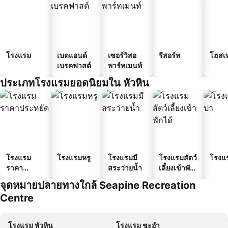
โรงแรม
เบดแอนด์
เซอร์วิสอ
รีสอร์ท
โฮสเ
เบรคฟาสต์
พาร์ทเมนท์
ประเภทโรงแรมยอดนิยมใน หัวหิน
โรงแรม
โรงแรมหรู
โรงแรมมี
โรงแรมสัตว์
โรงแ
ราคา
สระว่ายน้ำ
เลี้ยงเข้าพัก
ประหยัด
ได้
จุดหมายปลายทางใกล้ Seapine Recreation
Centre
โรงแรม หัวหิน
โรงแรม ชะอำ