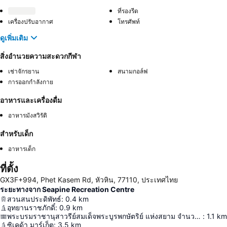
ที่รองรีด
เครื่องปรับอากาศ
โทรศัพท์
ดูเพิ่มเติม
สิ่งอำนวยความสะดวกกีฬา
เช่าจักรยาน
สนามกอล์ฟ
การออกกำลังกาย
อาหารและเครื่องดื่ม
อาหารมังสวิรัติ
สำหรับเด็ก
อาหารเด็ก
ที่ตั้ง
GX3F+994, Phet Kasem Rd, หัวหิน, 77110, ประเทศไทย
ระยะทางจาก Seapine Recreation Centre
สวนสนประดิพัทธ์
:
0.4
km
อุทยานราชภักดิ์
:
0.9
km
พระบรมราชานุสาวรีย์สมเด็จพระบูรพกษัตริย์ แห่งสยาม จำนวน ๗ พระองค์
:
1.1
km
ซิเคด้า มาร์เก็ต
:
3.5
km