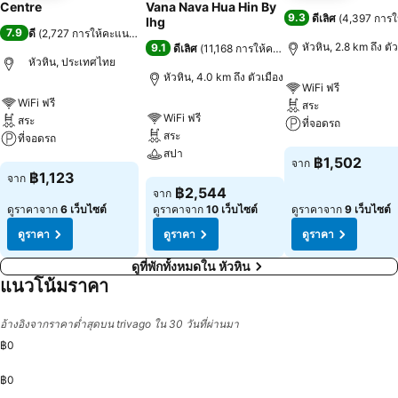
Centre
Vana Nava Hua Hin By
9.3
ดีเลิศ
(
4,397 การ
Ihg
7.9
ดี
(
2,727 การให้คะแนน
)
หัวหิน, 2.8 km ถึง ตั
9.1
ดีเลิศ
(
11,168 การให้คะแนน
)
หัวหิน, ประเทศไทย
หัวหิน, 4.0 km ถึง ตัวเมือง
WiFi ฟรี
WiFi ฟรี
สระ
WiFi ฟรี
สระ
ที่จอดรถ
สระ
ที่จอดรถ
สปา
ดูราคา
฿1,502
จาก
ดูราคา
฿1,123
จาก
ดูราคา
฿2,544
จาก
ดูราคาจาก
6 เว็บไซต์
ดูราคาจาก
10 เว็บไซต์
ดูราคาจาก
9 เว็บไซต์
ดูราคา
ดูราคา
ดูราคา
ดูที่พักทั้งหมดใน หัวหิน
แนวโน้มราคา
อ้างอิงจากราคาต่ำสุดบน trivago ใน 30 วันที่ผ่านมา
฿0
฿0