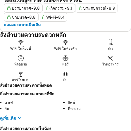
ได้คะแนนสูงกว่าค่าเฉลี่ยสำหรับ หัวหิน
บรรยากาศ
•
9.8
กิจกรรม
•
9.1
ประสบการณ์
•
8.9
ชายหาด
•
8.8
Wi-Fi
•
8.4
แสดงคะแนนเพิ่มเติม
สิ่งอำนวยความสะดวกหลัก
WiFi ในล็อบบี้
WiFi ในห้องพัก
สระ
ที่จอดรถ
แอร์
ร้านอาหาร
บาร์โรงแรม
ยิม
สิ่งอำนวยความสะดวกทั้งหมด
สิ่งอำนวยความสะดวกของที่พัก
คาเฟ่
ลิฟต์
ยิม
ที่จอดรถ
ดูเพิ่มเติม
สิ่งอำนวยความสะดวกในห้อง