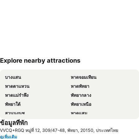
Explore nearby attractions
ขยายแผนที่
บางแสน
หาดจอมเทียน
หาดตาแหวน
หาดพัทยา
หาดแม่รำพึง
พัทยากลาง
พัทยาใต้
พัทยาเหนือ
สวนนงนุช
หาดแสม
ข้อมูลที่พัก
เขาพระใหญ่
เกาะขาม
VVCQ+RGQ หมู่ที่ 12, 309/47-48, พัทยา, 20150, ประเทศไทย
ถนนคนเดิน
แสมสาร
ดูเพิ่มเติม