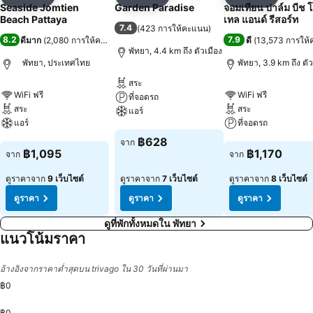
แชร์
เพิ่มในรายการโปรด
แชร์
เพิ่มในรายการโปรด
แชร์
เพิ่มในร
Seaside Jomtien
Garden Paradise
จอมเทียน ปาล์ม บีช 
Beach Pattaya
เทล แอนด์ รีสอร์ท
7.4
(
423 การให้คะแนน
)
8.2
7.9
ดีมาก
(
2,080 การให้คะแนน
)
ดี
(
13,573 การให
พัทยา, 4.4 km ถึง ตัวเมือง
พัทยา, ประเทศไทย
พัทยา, 3.9 km ถึง ตัว
สระ
WiFi ฟรี
WiFi ฟรี
ที่จอดรถ
สระ
สระ
แอร์
แอร์
ที่จอดรถ
ดูราคา
฿628
จาก
ดูราคา
ดูราคา
฿1,095
฿1,170
จาก
จาก
ดูราคาจาก
9 เว็บไซต์
ดูราคาจาก
7 เว็บไซต์
ดูราคาจาก
8 เว็บไซต์
ดูราคา
ดูราคา
ดูราคา
ดูที่พักทั้งหมดใน พัทยา
แนวโน้มราคา
อ้างอิงจากราคาต่ำสุดบน trivago ใน 30 วันที่ผ่านมา
฿0
฿0