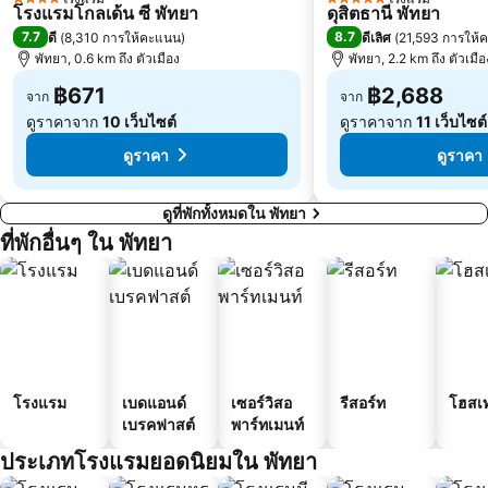
4 ดาว
5 ดาว
โรงแรมโกลเด้น ซี พัทยา
ดุสิตธานี พัทยา
7.7
8.7
ดี
(
8,310 การให้คะแนน
)
ดีเลิศ
(
21,593 การให้
พัทยา, 0.6 km ถึง ตัวเมือง
พัทยา, 2.2 km ถึง ตัวเมือ
฿671
฿2,688
จาก
จาก
ดูราคาจาก
10 เว็บไซต์
ดูราคาจาก
11 เว็บไซต์
ดูราคา
ดูราคา
ดูที่พักทั้งหมดใน พัทยา
ที่พักอื่นๆ ใน พัทยา
โรงแรม
เบดแอนด์
เซอร์วิสอ
รีสอร์ท
โฮสเ
เบรคฟาสต์
พาร์ทเมนท์
ประเภทโรงแรมยอดนิยมใน พัทยา