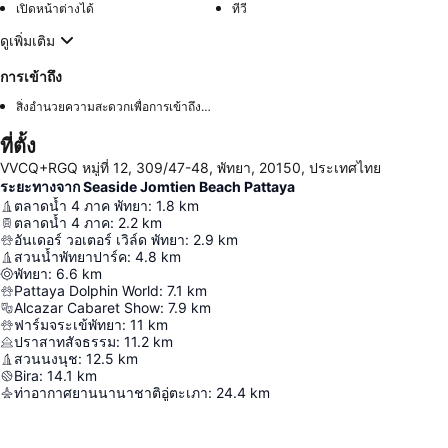
เปิดหน้าต่างได้
ทีวี
ดูเพิ่มเติม
การเข้าถึง
สิ่งอำนวยความสะดวกเพื่อการเข้าถึงในห้องพัก
ที่ตั้ง
VVCQ+RGQ หมู่ที่ 12, 309/47-48, พัทยา, 20150, ประเทศไทย
ระยะทางจาก Seaside Jomtien Beach Pattaya
ตลาดน้ำ 4 ภาค พัทยา
:
1.8
km
ตลาดน้ำ 4 ภาค
:
2.2
km
อันเดอร์ วอเตอร์ เวิล์ด พัทยา
:
2.9
km
สวนน้ำพัทยาปาร์ค
:
4.8
km
พัทยา
:
6.6
km
Pattaya Dolphin World
:
7.1
km
Alcazar Cabaret Show
:
7.9
km
ฟาร์มจระเข้พัทยา
:
11
km
ปราสาทสัจธรรม
:
11.2
km
สวนนงนุช
:
12.5
km
Bira
:
14.1
km
ท่าอากาศยานนานาชาติอู่ตะเภา
:
24.4
km