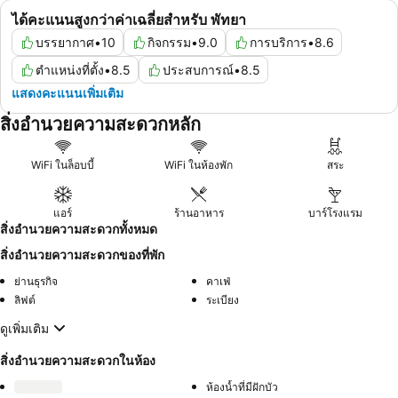
ได้คะแนนสูงกว่าค่าเฉลี่ยสำหรับ พัทยา
บรรยากาศ
•
10
กิจกรรม
•
9.0
การบริการ
•
8.6
ตำแหน่งที่ตั้ง
•
8.5
ประสบการณ์
•
8.5
แสดงคะแนนเพิ่มเติม
สิ่งอำนวยความสะดวกหลัก
WiFi ในล็อบบี้
WiFi ในห้องพัก
สระ
แอร์
ร้านอาหาร
บาร์โรงแรม
สิ่งอำนวยความสะดวกทั้งหมด
สิ่งอำนวยความสะดวกของที่พัก
ย่านธุรกิจ
คาเฟ่
ลิฟต์
ระเบียง
ดูเพิ่มเติม
สิ่งอำนวยความสะดวกในห้อง
ห้องน้ำที่มีฝักบัว