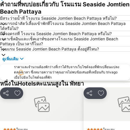
หาดนวล
สนามบินนานาชาติอู่ตะเภา
คำถามที่พบบ่อยเกี่ยวกับ โรมแรม Seaside Jomtien
CentralFestival Pattaya Beach
วันไหล
Beach Pattaya
ท่าเรือแหลมฉบัง
สวนเสือศรีราชา
มีสระว่ายน้ำที่ โรงแรม Seaside Jomtien Beach Pattaya หรือไม่?
สามารถนำสัตว์เลี้ยงเข้าพักที่โรงแรม Seaside Jomtien Beach Pattaya
บิ๊กซี เอ็กซ์ตร้า พัทยา3
สถานีรถไฟพัทยา
ได้หรือไม่?
มีที่จอดรถที่ โรงแรม Seaside Jomtien Beach Pattaya หรือไม่?
อนุสาวรีย์กรมหลวงชุมพรเขตอุดมศักดิ์
Bali Hai Pier
เวลาเช็คอินและเช็คเอาท์ของทางโรงแรม Seaside Jomtien Beach
พีระเซอร์กิต
Pattaya Floating Market
Pattaya เป็นเวลากี่โมง?
โรมแรม Seaside Jomtien Beach Pattaya ตั้งอยู่ที่ไหน?
เอสเอฟเอ็กซ์ ซีเนม่า เซ็นทรัลพัทยาบีช
Art in Paradise
ดูเพิ่มเติม
พัทยาเทเลกราฟฮิลล์
ราคาและจำนวนห้องพักว่างที่เราได้รับจากเว็บไซต์จองที่พักเปลี่ยนแปลง
ตลอดเวลา ซึ่งหมายความว่าคุณอาจไม่พบข้อเสนอที่เหมือนกับ trivago
เมื่อไปยังเว็บไซต์จองที่พัก
หนึ่งในHotelsคะแนนสูงใน พัทยา
แชร์
เพิ่มในรายการโปรด
แชร์
เพิ่มในรายกา
โรงแรม
โรงแรม