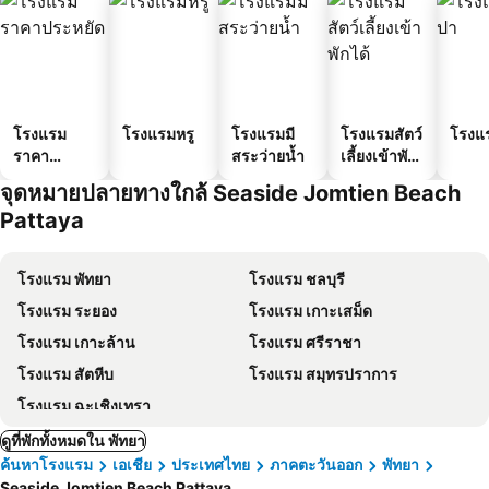
โรงแรม
โรงแรมหรู
โรงแรมมี
โรงแรมสัตว์
โรงแ
ราคา
สระว่ายน้ำ
เลี้ยงเข้าพัก
ประหยัด
ได้
จุดหมายปลายทางใกล้ Seaside Jomtien Beach
Pattaya
โรงแรม พัทยา
โรงแรม ชลบุรี
โรงแรม ระยอง
โรงแรม เกาะเสม็ด
โรงแรม เกาะล้าน
โรงแรม ศรีราชา
โรงแรม สัตหีบ
โรงแรม สมุทรปราการ
โรงแรม ฉะเชิงเทรา
ดูที่พักทั้งหมดใน พัทยา
ค้นหาโรงแรม
เอเชีย
ประเทศไทย
ภาคตะวันออก
พัทยา
Seaside Jomtien Beach Pattaya