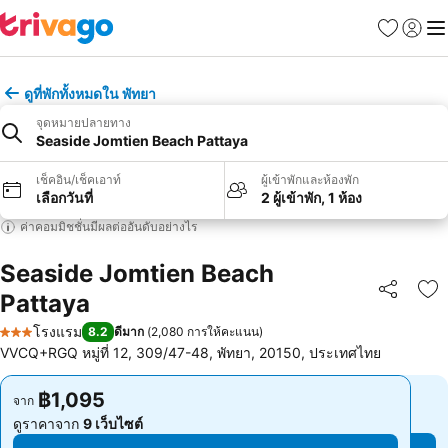
รายการโป
เข้าสู่ร
เมนู
ดูที่พักทั้งหมดใน พัทยา
จุดหมายปลายทาง
Seaside Jomtien Beach Pattaya
เช็คอิน/เช็คเอาท์
ผู้เข้าพักและห้องพัก
เลือกวันที่
2 ผู้เข้าพัก, 1 ห้อง
ค่าคอมมิชชั่นมีผลต่ออันดับอย่างไร
Seaside Jomtien Beach
Pattaya
แชร์
เพ
โรงแรม
8.2
ดีมาก
(
2,080 การให้คะแนน
)
3 ดาว
VVCQ+RGQ หมู่ที่ 12, 309/47-48, พัทยา, 20150, ประเทศไทย
฿1,095
฿1,095
จาก
จาก
ดูราคาจาก
9 เว็บไซต์
ดูราคาจาก
9 เว็บไซต์