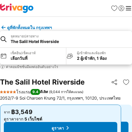
รายการโป
เข้าสู่ร
เมนู
ดูที่พักทั้งหมดใน กรุงเทพฯ
จุดหมายปลายทาง
The Salil Hotel Riverside
เช็คอิน/เช็คเอาท์
ผู้เข้าพักและห้องพัก
เลือกวันที่
2 ผู้เข้าพัก, 1 ห้อง
ค่าคอมมิชชั่นมีผลต่ออันดับอย่างไร
The Salil Hotel Riverside
แชร์
เพ
โรงแรม
9.4
ดีเลิศ
(
9,044 การให้คะแนน
)
5 ดาว
2052/7-9 Soi Charoen Krung 72/1, กรุงเทพฯ, 10120, ประเทศไทย
฿3,549
฿3,549
จาก
จาก
ดูราคาจาก
5 เว็บไซต์
ดูราคาจาก
5 เว็บไซต์
ดูราคา
ดูราคา