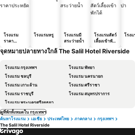
โรงแรม
โรงแรมหรู
โรงแรมมี
โรงแรมสัตว์
โรงแ
ราคา
สระว่ายน้ำ
เลี้ยงเข้าพัก
ประหยัด
ได้
จุดหมายปลายทางใกล้ The Salil Hotel Riverside
โรงแรม กรุงเทพฯ
โรงแรม พัทยา
โรงแรม ชลบุรี
โรงแรม นครนายก
โรงแรม เกาะล้าน
โรงแรม ศรีราชา
โรงแรม ราชบุรี
โรงแรม สมุทรปราการ
โรงแรม พระนครศรีอยุธยา
ดูที่พักทั้งหมดใน กรุงเทพฯ
ค้นหาโรงแรม
เอเชีย
ประเทศไทย
ภาคกลาง
กรุงเทพฯ
The Salil Hotel Riverside