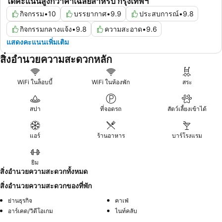
ได้คะแนนสูงกว่าค่าเฉลี่ยสำหรับ กรุงเทพฯ
กิจกรรม
•
10
บรรยากาศ
•
9.9
ประสบการณ์
•
9.8
กิจกรรมกลางแจ้ง
•
9.8
ความสะอาด
•
9.6
แสดงคะแนนเพิ่มเติม
สิ่งอำนวยความสะดวกหลัก
WiFi ในล็อบบี้
WiFi ในห้องพัก
สระ
สปา
ที่จอดรถ
สัตว์เลี้ยงเข้าได้
แอร์
ร้านอาหาร
บาร์โรงแรม
ยิม
สิ่งอำนวยความสะดวกทั้งหมด
สิ่งอำนวยความสะดวกของที่พัก
ย่านธุรกิจ
คาเฟ่
อาร์เคด/วิดีโอเกม
ไนท์คลับ