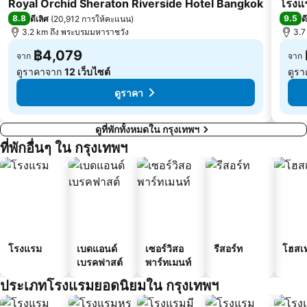
Royal Orchid Sheraton Riverside Hotel Bangkok
โรงแร
ดรีมเวิลด์
บีทีเอส อนุสาวรีย์ชัยสมรภูมิ
8.8
9.5
ดีเลิศ
(
20,912 การให้คะแนน
)
ด
บีทีเอส พระโขนง
3.2 km ถึง พระบรมมหาราชวัง
บีทีเอส บางนา
3.7
฿4,079
จาก
จาก
ดูราคาจาก
12 เว็บไซต์
ดูร
ดูราคา
ดูที่พักทั้งหมดใน กรุงเทพฯ
ที่พักอื่นๆ ใน กรุงเทพฯ
โรงแรม
เบดแอนด์
เซอร์วิสอ
รีสอร์ท
โฮสเ
เบรคฟาสต์
พาร์ทเมนท์
ประเภทโรงแรมยอดนิยมใน กรุงเทพฯ