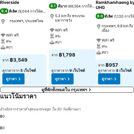
Riverside
Ramkhamhaeng b
8.1
ดีมาก
(
69,564 การให้คะแนน
)
UHG
9.4
ดีเลิศ
(
9,044 การให้คะแนน
)
5.3 km ถึง พระบรม
9.0
ดีเลิศ
(
1,130 การใ
มหาราชวัง
กรุงเทพฯ, ประเทศไทย
กรุงเทพฯ, 9.8 km ถึง 
WiFi ฟรี
เมือง
WiFi ฟรี
สระ
WiFi ฟรี
สระ
สปา
สระ
สปา
สปา
฿1,798
จาก
฿3,549
จาก
฿957
จาก
ดูราคาจาก
5 เว็บไซต์
ดูราคาจาก
9 เว็บไซต์
ดูราคาจาก
8 เว็บไซต์
ดูราคา
ดูราคา
ดูราคา
ดูที่พักทั้งหมดใน กรุงเทพฯ
แนวโน้มราคา
อ้างอิงจากราคาต่ำสุดบน trivago ใน 30 วันที่ผ่านมา
฿0
฿0