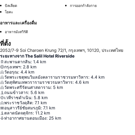
บิลเลียด
การออกกำลังกาย
โยคะ
อาหารและเครื่องดื่ม
อาหารมังสวิรัติ
ที่ตั้ง
2052/7-9 Soi Charoen Krung 72/1, กรุงเทพฯ, 10120, ประเทศไทย
ระยะทางจาก The Salil Hotel Riverside
สะพานตากสิน
:
1.4
km
กรุงเทพฯ
:
2.8
km
วัดอรุณ
:
4.4
km
วัดพระเชตุพนวิมลมังคลารามราชวรมหาวิหาร
:
4.4
km
วัดสุทัศนเทพวรารามราชวรมหาวิหาร
:
4.6
km
วัดพระศรีรัตนศาสดาราม
:
5
km
ถนนข้าวสาร
:
5.6
km
เวทีราชดำเนิน
:
5.8
km
พระราชวังดุสิต
:
7.1
km
อนุสาวรีย์ชัยสมรภูมิ
:
7.1
km
ตลาดนัดจตุจักร
:
11.2
km
ท่าอากาศยานดอนเมือง
:
25
km