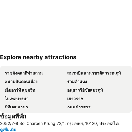
Explore nearby attractions
ขยายแผนที่
ราชมังคลากีฬาสถาน
สนามบินนานาชาติสวรรณภูมิ
สนามบินดอนเมือง
รามคำแหง
เอ็มอาร์ที สุขุมวิท
อนุสาวรีย์ชัยสมรภูมิ
ไบเทคบางนา
เยาวราช
บีทีเอส นานา
ถนนข้าวสาร
ข้อมูลที่พัก
Suphachalasai Stadium
บีทีเอส อโศก
2052/7-9 Soi Charoen Krung 72/1, กรุงเทพฯ, 10120, ประเทศไทย
ล่องเรือแม่น้ำเจ้าพระยา และวัดอรุณ
สยามพารากอน
ดูเพิ่มเติม