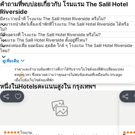
สยามสแควร์
วัดอรุณ
คำถามที่พบบ่อยเกี่ยวกับ โรมแรม The Salil Hotel
มาบุญครอง
บีทีเอส สยาม
Riverside
พระปฐมเจดีย์
สถานีรถไฟหัวลำโพง
มีสระว่ายน้ำที่ โรงแรม The Salil Hotel Riverside หรือไม่?
สามารถนำสัตว์เลี้ยงเข้าพักที่โรงแรม The Salil Hotel Riverside ได้หรือ
บีทีเอส พร้อมพงษ์
บีทีเอส หมอชิต
ไม่?
มีที่จอดรถที่ โรงแรม The Salil Hotel Riverside หรือไม่?
บีทีเอส อารีย์
บีทีเอส พญาไท
โรมแรม The Salil Hotel Riverside ตั้งอยู่ที่ไหน?
เดอะมอลล์บางกะปิ
พระราชวังสวนดุสิต
มีแหล่งท่องเที่ย ยอดนิยม สุดฮิต ใกล้ ๆ โรงแรม The Salil Hotel Riverside
ไหม?
ตลาดนัดสวนจตุจักร
Lumphini-Park
ดูเพิ่มเติม
บีทีเอส ศาลาแดง
เทอร์มินอล 21
ราคาและจำนวนห้องพักว่างที่เราได้รับจากเว็บไซต์จองที่พักเปลี่ยนแปลง
เอ็มอาร์ที สีลม
บีทีเอส อ่อนนุช
ตลอดเวลา ซึ่งหมายความว่าคุณอาจไม่พบข้อเสนอที่เหมือนกับ trivago
บีทีเอส ราชเทวี
บีทีเอส เพลินจิต
เมื่อไปยังเว็บไซต์จองที่พัก
หนึ่งในHotelsคะแนนสูงใน กรุงเทพฯ
เซ็นทรัลเวิลด์
สนามหลวง
MRT พระราม 9
วัดพระแก้ว
แชร์
เพิ่มในรายการโปรด
แชร์
บีทีเอส เอกมัย
บีทีเอส ชิดลม
เอ็มอาร์ที สามย่าน
สยามเซ็นเตอร์
บีทีเอส ทองหล่อ
เอ็มอาร์ที กระทรวงสาธารณสุข
บีทีเอส สะพานควาย
บีทีเอส สะพานตากสิน
โรงแรม
5 ดาว
5 ดาว