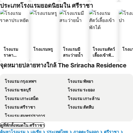
ประเภทโรงแรมยอดนิยมใน ศรีราชา
โรงแรม
โรงแรมหรู
โรงแรมมี
โรงแรมสัตว์
โรงแ
ราคา
สระว่ายน้ำ
เลี้ยงเข้าพัก
ประหยัด
ได้
จุดหมายปลายทางใกล้ The Sriracha Residence
โรงแรม กรุงเทพฯ
โรงแรม พัทยา
โรงแรม ชลบุรี
โรงแรม ระยอง
โรงแรม เกาะเสม็ด
โรงแรม เกาะล้าน
โรงแรม ศรีราชา
โรงแรม สัตหีบ
โรงแรม สมุทรปราการ
ดูที่พักทั้งหมดใน ศรีราชา
ค้นหาโรงแรม
เอเชีย
ประเทศไทย
ภาคตะวันออก
ศรีราชา