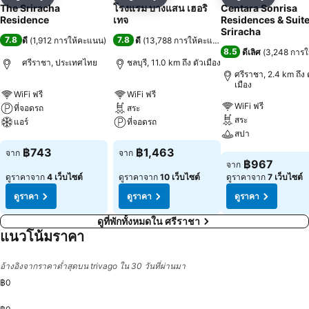
แชร์
เพิ่มในรายการโปรด
แชร์
เพิ่มในรายการโปรด
แชร์
เพิ่มในร
The Sriracha
โรงแรม บางแสน เฮอริ
Centara Sonrisa
Residence
เทจ
Residences & Suit
Sriracha
7.8
7.8
ดี
(
1,912 การให้คะแนน
)
ดี
(
13,788 การให้คะแนน
)
8.5
ดีเลิศ
(
3,248 การ
ศรีราชา, ประเทศไทย
ชลบุรี, 11.0 km ถึง ตัวเมือง
ศรีราชา, 2.4 km ถึง 
เมือง
WiFi ฟรี
WiFi ฟรี
WiFi ฟรี
ที่จอดรถ
สระ
สระ
แอร์
ที่จอดรถ
สปา
ดูราคา
ดูราคา
฿743
฿1,463
จาก
จาก
ดูราคา
฿967
จาก
ดูราคาจาก
4 เว็บไซต์
ดูราคาจาก
10 เว็บไซต์
ดูราคาจาก
7 เว็บไซต์
ดูราคา
ดูราคา
ดูราคา
ดูที่พักทั้งหมดใน ศรีราชา
แนวโน้มราคา
อ้างอิงจากราคาต่ำสุดบน trivago ใน 30 วันที่ผ่านมา
฿0