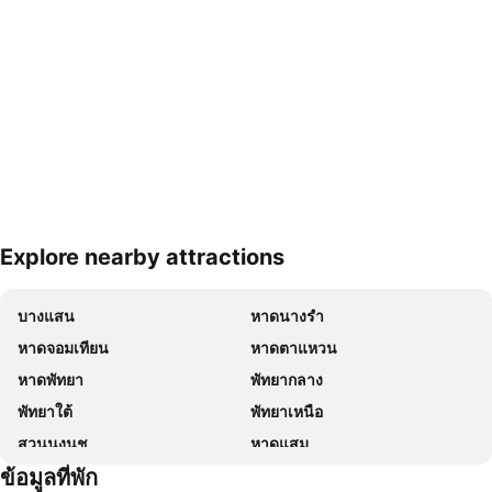
Explore nearby attractions
ขยายแผนที่
บางแสน
หาดนางรำ
หาดจอมเทียน
หาดตาแหวน
หาดพัทยา
พัทยากลาง
พัทยาใต้
พัทยาเหนือ
สวนนงนุช
หาดแสม
ข้อมูลที่พัก
เขาพระใหญ่
ถนนคนเดิน