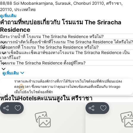
88/88 Soi Moobankarnjana, Surasuk, Chonburi 20110, ศรีราชา,
หาดนวล
วันไหล
20110, ประเทศไทย
CentralFestival Pattaya Beach
ท่าเรือแหลมฉบัง
ดูเพิ่มเติม
คำถามที่พบบ่อยเกี่ยวกับ โรมแรม The Sriracha
สวนเสือศรีราชา
สถานีรถไฟพัทยา
Residence
บิ๊กซี เอ็กซ์ตร้า พัทยา3
Bali Hai Pier
มีสระว่ายน้ำที่ โรงแรม The Sriracha Residence หรือไม่?
อนุสาวรีย์กรมหลวงชุมพรเขตอุดมศักดิ์
พีระเซอร์กิต
สามารถนำสัตว์เลี้ยงเข้าพักที่โรงแรม The Sriracha Residence ได้หรือไม่?
มีที่จอดรถที่ โรงแรม The Sriracha Residence หรือไม่?
Pattaya Floating Market
เอสเอฟเอ็กซ์ ซีเนม่า เซ็นทรัลพัทยาบีช
เวลาเช็คอินและเช็คเอาท์ของทางโรงแรม The Sriracha Residence เป็น
Art in Paradise
พัทยาเทเลกราฟฮิลล์
เวลากี่โมง?
โรมแรม The Sriracha Residence ตั้งอยู่ที่ไหน?
ดูเพิ่มเติม
ราคาและจำนวนห้องพักว่างที่เราได้รับจากเว็บไซต์จองที่พักเปลี่ยนแปลง
ตลอดเวลา ซึ่งหมายความว่าคุณอาจไม่พบข้อเสนอที่เหมือนกับ trivago
เมื่อไปยังเว็บไซต์จองที่พัก
หนึ่งในHotelsคะแนนสูงใน ศรีราชา
แชร์
เพิ่มในรายการโปรด
แชร์
เพิ่มในรายกา