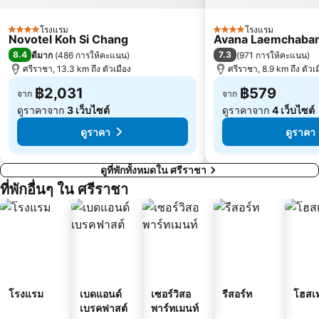
โรงแรม
โรงแรม
4 ดาว
4 ดาว
Novotel Koh Si Chang
Avana Laemchaban
8.4
7.3
ดีมาก
(
486 การให้คะแนน
)
(
971 การให้คะแนน
)
ศรีราชา, 13.3 km ถึง ตัวเมือง
ศรีราชา, 8.9 km ถึง ตัวเ
฿2,031
฿579
จาก
จาก
ดูราคาจาก
3 เว็บไซต์
ดูราคาจาก
4 เว็บไซต์
ดูราคา
ดูราคา
ดูที่พักทั้งหมดใน ศรีราชา
ที่พักอื่นๆ ใน ศรีราชา
โรงแรม
เบดแอนด์
เซอร์วิสอ
รีสอร์ท
โฮสเ
เบรคฟาสต์
พาร์ทเมนท์