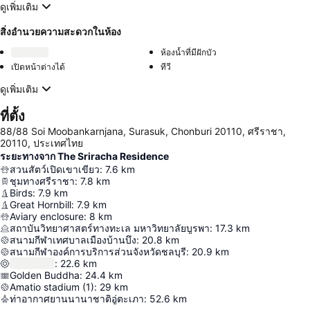
ดูเพิ่มเติม
สิ่งอำนวยความสะดวกในห้อง
ห้องน้ำที่มีฝักบัว
เปิดหน้าต่างได้
ทีวี
ดูเพิ่มเติม
ที่ตั้ง
88/88 Soi Moobankarnjana, Surasuk, Chonburi 20110, ศรีราชา,
20110, ประเทศไทย
ระยะทางจาก The Sriracha Residence
สวนสัตว์เปิดเขาเขียว
:
7.6
km
ชุมทางศรีราชา
:
7.8
km
Birds
:
7.9
km
Great Hornbill
:
7.9
km
Aviary enclosure
:
8
km
สถาบันวิทยาศาสตร์ทางทะเล มหาวิทยาลัยบูรพา
:
17.3
km
สนามกีฬาเทศบาลเมืองบ้านบึง
:
20.8
km
สนามกีฬาองค์การบริการส่วนจังหวัดชลบุรี
:
20.9
km
:
22.6
km
Golden Buddha
:
24.4
km
Amatio stadium (1)
:
29
km
ท่าอากาศยานนานาชาติอู่ตะเภา
:
52.6
km