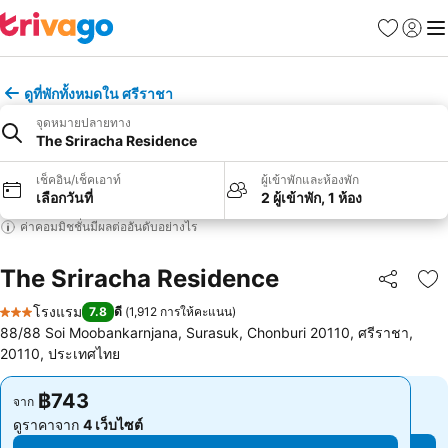
รายการโป
เข้าสู่ร
เมนู
ดูที่พักทั้งหมดใน ศรีราชา
จุดหมายปลายทาง
The Sriracha Residence
เช็คอิน/เช็คเอาท์
ผู้เข้าพักและห้องพัก
เลือกวันที่
2 ผู้เข้าพัก, 1 ห้อง
ค่าคอมมิชชั่นมีผลต่ออันดับอย่างไร
The Sriracha Residence
แชร์
เพ
โรงแรม
7.8
ดี
(
1,912 การให้คะแนน
)
3 ดาว
88/88 Soi Moobankarnjana, Surasuk, Chonburi 20110, ศรีราชา,
20110, ประเทศไทย
฿743
฿743
จาก
จาก
ดูราคาจาก
4 เว็บไซต์
ดูราคาจาก
4 เว็บไซต์