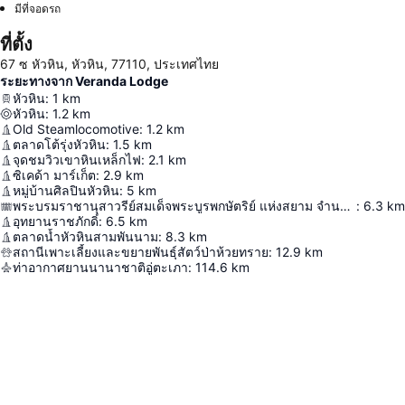
มีที่จอดรถ
ที่ตั้ง
67 ซ หัวหิน, หัวหิน, 77110, ประเทศไทย
ระยะทางจาก Veranda Lodge
หัวหิน
:
1
km
หัวหิน
:
1.2
km
Old Steamlocomotive
:
1.2
km
ตลาดโต้รุ่งหัวหิน
:
1.5
km
จุดชมวิวเขาหินเหล็กไฟ
:
2.1
km
ซิเคด้า มาร์เก็ต
:
2.9
km
หมู่บ้านศิลปินหัวหิน
:
5
km
พระบรมราชานุสาวรีย์สมเด็จพระบูรพกษัตริย์ แห่งสยาม จำนวน ๗ พระองค์
:
6.3
km
อุทยานราชภักดิ์
:
6.5
km
ตลาดน้ำหัวหินสามพันนาม
:
8.3
km
สถานีเพาะเลี้ยงและขยายพันธุ์สัตว์ป่าห้วยทราย
:
12.9
km
ท่าอากาศยานนานาชาติอู่ตะเภา
:
114.6
km