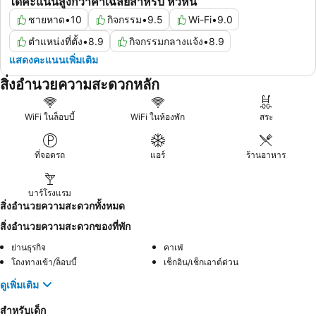
ได้คะแนนสูงกว่าค่าเฉลี่ยสำหรับ หัวหิน
ชายหาด
•
10
กิจกรรม
•
9.5
Wi-Fi
•
9.0
ตำแหน่งที่ตั้ง
•
8.9
กิจกรรมกลางแจ้ง
•
8.9
แสดงคะแนนเพิ่มเติม
สิ่งอำนวยความสะดวกหลัก
WiFi ในล็อบบี้
WiFi ในห้องพัก
สระ
ที่จอดรถ
แอร์
ร้านอาหาร
บาร์โรงแรม
สิ่งอำนวยความสะดวกทั้งหมด
สิ่งอำนวยความสะดวกของที่พัก
ย่านธุรกิจ
คาเฟ่
โถงทางเข้า/ล็อบบี้
เช็กอิน/เช็กเอาต์ด่วน
ดูเพิ่มเติม
สำหรับเด็ก