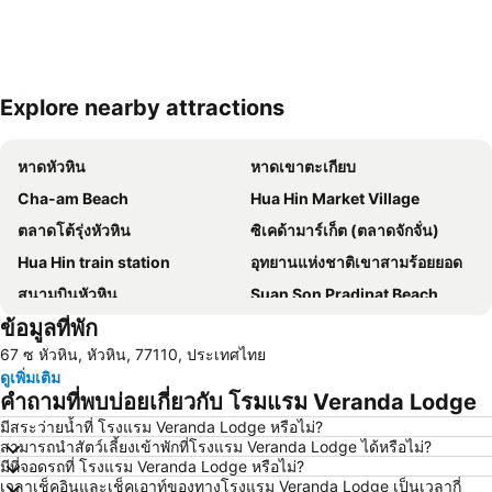
Explore nearby attractions
ขยายแผนที่
หาดหัวหิน
หาดเขาตะเกียบ
Cha-am Beach
Hua Hin Market Village
ตลาดโต้รุ่งหัวหิน
ซิเคด้ามาร์เก็ต (ตลาดจักจั่น)
Hua Hin train station
อุทยานแห่งชาติเขาสามร้อยยอด
สนามบินหัวหิน
Suan Son Pradipat Beach
ข้อมูลที่พัก
สนามกอล์ฟ ปาล์ม ฮิลล์ กอล์ฟ รีสอร์ท แอนด์ คันทรีคลับ
ซานโตรีนีพาร์ค ชะอำ
67 ซ หัวหิน, หัวหิน, 77110, ประเทศไทย
Premium Outlet Cha-am
ไร่องุ่นหัวหินฮิลล์วินยาร์ด
ดูเพิ่มเติม
คำถามที่พบบ่อยเกี่ยวกับ โรมแรม Veranda Lodge
มีสระว่ายน้ำที่ โรงแรม Veranda Lodge หรือไม่?
สามารถนำสัตว์เลี้ยงเข้าพักที่โรงแรม Veranda Lodge ได้หรือไม่?
มีที่จอดรถที่ โรงแรม Veranda Lodge หรือไม่?
เวลาเช็คอินและเช็คเอาท์ของทางโรงแรม Veranda Lodge เป็นเวลากี่