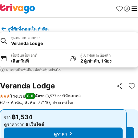
รายการโป
เข้าสู่ร
เมนู
ดูที่พักทั้งหมดใน หัวหิน
จุดหมายปลายทาง
Veranda Lodge
เช็คอิน/เช็คเอาท์
ผู้เข้าพักและห้องพัก
เลือกวันที่
2 ผู้เข้าพัก, 1 ห้อง
ค่าคอมมิชชั่นมีผลต่ออันดับอย่างไร
Veranda Lodge
แชร์
เพ
โรงแรม
8.0
ดีมาก
(
3,577 การให้คะแนน
)
3 ดาว
67 ซ หัวหิน, หัวหิน, 77110, ประเทศไทย
฿1,534
฿1,534
จาก
จาก
ดูราคาจาก
6 เว็บไซต์
ดูราคาจาก
6 เว็บไซต์
ดูราคา
ดูราคา