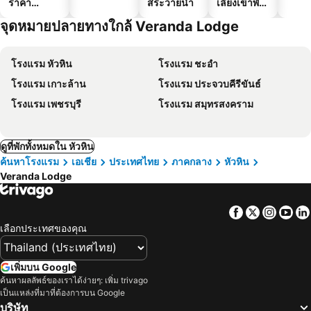
ราคา
สระว่ายน้ำ
เลี้ยงเข้าพัก
ประหยัด
ได้
จุดหมายปลายทางใกล้ Veranda Lodge
โรงแรม หัวหิน
โรงแรม ชะอำ
โรงแรม เกาะล้าน
โรงแรม ประจวบคีรีขันธ์
โรงแรม เพชรบุรี
โรงแรม สมุทรสงคราม
ดูที่พักทั้งหมดใน หัวหิน
ค้นหาโรงแรม
เอเชีย
ประเทศไทย
ภาคกลาง
หัวหิน
Veranda Lodge
Facebook
Twitter
Insta
Yo
เลือกประเทศของคุณ
เพิ่มบน Google
ค้นหาผลลัพธ์ของเราได้ง่ายๆ: เพิ่ม trivago
เป็นแหล่งที่มาที่ต้องการบน Google
บริษัท