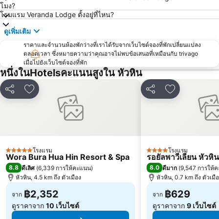
โมง?
โรมแรม Veranda Lodge ตั้งอยู่ที่ไหน?
ดูเพิ่มเติม
ราคาและจำนวนห้องพักว่างที่เราได้รับจากเว็บไซต์จองที่พักเปลี่ยนแปลง
ตลอดเวลา ซึ่งหมายความว่าคุณอาจไม่พบข้อเสนอที่เหมือนกับ trivago
เมื่อไปยังเว็บไซต์จองที่พัก
หนึ่งในHotelsคะแนนสูงใน หัวหิน
แชร์
เพิ่มในรายการโปรด
แชร์
เพิ่มในรายกา
โรงแรม
โรงแรม
5 ดาว
4 ดาว
Wora Bura Hua Hin Resort & Spa
รอยัลพาวีเลียน หัวหิน
8.8
8.0
ดีเลิศ
(
6,339 การให้คะแนน
)
ดีมาก
(
9,547 การให้
หัวหิน, 4.5 km ถึง ตัวเมือง
หัวหิน, 0.7 km ถึง ตัวเมื
฿2,352
฿629
จาก
จาก
ดูราคาจาก
10 เว็บไซต์
ดูราคาจาก
9 เว็บไซต์