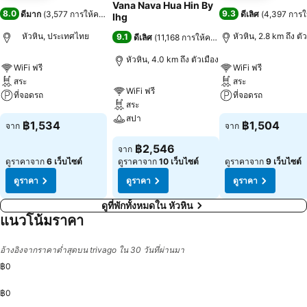
Vana Nava Hua Hin By
8.0
9.3
ดีมาก
(
3,577 การให้คะแนน
)
ดีเลิศ
(
4,397 การ
Ihg
หัวหิน, ประเทศไทย
หัวหิน, 2.8 km ถึง ตั
9.1
ดีเลิศ
(
11,168 การให้คะแนน
)
หัวหิน, 4.0 km ถึง ตัวเมือง
WiFi ฟรี
WiFi ฟรี
สระ
สระ
WiFi ฟรี
ที่จอดรถ
ที่จอดรถ
สระ
สปา
ดูราคา
ดูราคา
฿1,534
฿1,504
จาก
จาก
ดูราคา
฿2,546
จาก
ดูราคาจาก
6 เว็บไซต์
ดูราคาจาก
10 เว็บไซต์
ดูราคาจาก
9 เว็บไซต์
ดูราคา
ดูราคา
ดูราคา
ดูที่พักทั้งหมดใน หัวหิน
แนวโน้มราคา
อ้างอิงจากราคาต่ำสุดบน trivago ใน 30 วันที่ผ่านมา
฿0
฿0