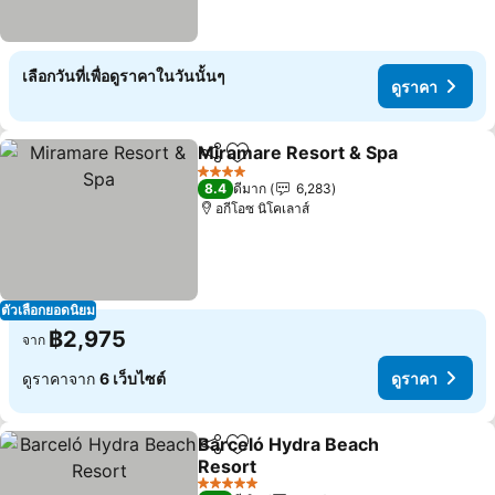
เลือกวันที่เพื่อดูราคาในวันนั้นๆ
ดูราคา
Miramare Resort & Spa
แชร์
เพิ่มในรายการโปรด
ดูร
4 ดาว
8.4
ดีมาก
6,283
อกีโอซ นิโคเลาส์
ตัวเลือกยอดนิยม
฿2,975
จาก
ดูราคาจาก
6 เว็บไซต์
ดูราคา
Barceló Hydra Beach
แชร์
เพิ่มในรายการโปรด
Resort
ดูราคา
5 ดาว