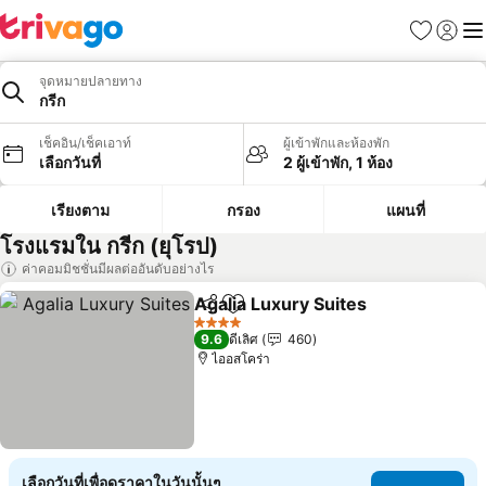
รายการโป
เข้าสู่ร
เมนู
จุดหมายปลายทาง
กรีก
เช็คอิน/เช็คเอาท์
ผู้เข้าพักและห้องพัก
เลือกวันที่
2 ผู้เข้าพัก, 1 ห้อง
เรียงตาม
กรอง
แผนที่
โรงแรมใน กรีก (ยุโรป)
ค่าคอมมิชชั่นมีผลต่ออันดับอย่างไร
Agalia Luxury Suites
แชร์
เพิ่มในรายการโปรด
ดูราค
4 ดาว
9.6
ดีเลิศ
460
ไออสโคร่า
เลือกวันที่เพื่อดูราคาในวันนั้นๆ