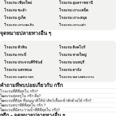
โรงแรม เชียงใหม่
โรงแรม อุบลราชธานี
โรงแรม ชะอำ
โรงแรม เกาะเสม็ด
โรงแรม ภูเก็ต
โรงแรม เกาะสมุย
โรงแรม เกาะพะงัน
โรงแรม เกาะเต่า
จุดหมายปลายทางอื่น ๆ
โรงแรม เกาะฟุก๊ว
โรงแรม ปีนัง
โรงแรม หัวหิน
โรงแรม สิงคโปร์
โรงแรม กระบี่
โรงแรม หาดใหญ่
โรงแรม ประจวบคีรีขันธ์
โรงแรม นนทบุรี
โรงแรม นครพนม
โรงแรม ดานัง
โรงแรม นครนายก
โรงแรม หลวงพระบาง
คำถามที่พบบ่อยเกี่ยวกับ กรีก
โรงแรม เกาะล้าน
โรงแรม ซินยี่
โรงแรมที่ดีที่สุดใน กรีก?
โรงแรม ระยอง
โรงแรม กาญจนบุรี
โรงแรมสุดหรูใน กรีก คือ?
โรงแรม สระบุรี
โรงแรม นครราชสีมา
โรงแรมที่ดีสุด ที่อณุญาติให้นำสัตว์เลี้ยงเข้าพักด้วยได้ กรีก?
โรงแรมสปาที่ดีที่สุดใน กรีก ?
โรงแรม หาดป่าตอง
โรงแรม อุดรธานี
โรงแรมที่มีสระว่ายน้ำที่ดีที่สุดใน กรีก?
กรีก - จุดหมายปลายทางอื่น ๆ
โรงแรม เวียงจันทน์
โรงแรม เกาะหลีเป๊ะ