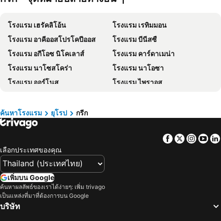
โรงแรม เกาะลันตา
โรงแรม ญี่ปุ่น
โรงแรม เฮรัคลิโอ้น
โรงแรม เรทิมมอน
โรงแรม ภาคตะวันออกเฉียงเหนือ
โรงแรม Schaffhausen
โรงแรม อาคีออสโปรโคปีออส
โรงแรม บีนีสซื
โรงแรม มาเก๊า
โรงแรม ไทเป
โรงแรม อกีโอซ นิโคเลาส์
โรงแรม คาร์ดาเมน่า
โรงแรม ทัสคานี
โรงแรม บาหลี
โรงแรม นาโซสโคร่า
โรงแรม นาโอซา
โรงแรม คาเมรอนไฮแลนด์
โรงแรม จอร์เจีย
โรงแรม ออร์โนส
โรงแรม ไพราอุส
โรงแรม ลักเซมเบิร์ก
โรงแรม มัลดีฟส์
โรงแรม คอร์ฟู
โรงแรม ชาเนีย
โรงแรม สิงคโปร์
โรงแรม กาลิเซีย
โรงแรม โอลิมเปีย
โรงแรม Ano Mera
โรงแรม ซาโมส
โรงแรม ภาคใต้
ค้นหาโรงแรม
ยุโรป
กรีก
โรงแรม Thermi
โรงแรม อนาลิปซีส
โรงแรม ลิกูเรีย
โรงแรม มาเช่
Facebook
Twitter
Insta
Yo
โรงแรม เชอร์ซองนีสซูส
โรงแรม ลิเมนนาสทาโอส
เลือกประเทศของคุณ
โรงแรม โครินธ์
โรงแรม คาสโทร
โรงแรม Myrties
โรงแรม มาสทิชารี่
เพิ่มบน Google
โรงแรม อครอตี่รี่
โรงแรม มีโลโปทาส
ค้นหาผลลัพธ์ของเราได้ง่ายๆ: เพิ่ม trivago
เป็นแหล่งที่มาที่ต้องการบน Google
โรงแรม โคลิมเบีย
โรงแรม คาลัมบาคา
บริษัท
โรงแรม สเกียโทส
โรงแรม อฟีโตส