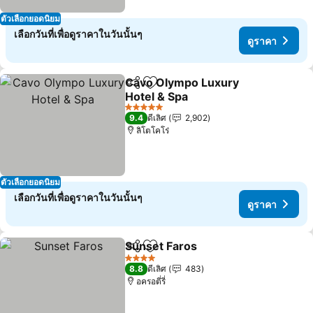
ตัวเลือกยอดนิยม
เลือกวันที่เพื่อดูราคาในวันนั้นๆ
ดูราคา
Cavo Olympo Luxury
แชร์
เพิ่มในรายการโปรด
Hotel & Spa
ดูราคา
5 ดาว
9.4
ดีเลิศ
2,902
ลิโตโคโร่
ตัวเลือกยอดนิยม
เลือกวันที่เพื่อดูราคาในวันนั้นๆ
ดูราคา
Sunset Faros
แชร์
เพิ่มในรายการโปรด
ดูราคา
4 ดาว
8.8
ดีเลิศ
483
อครอตี่รี่