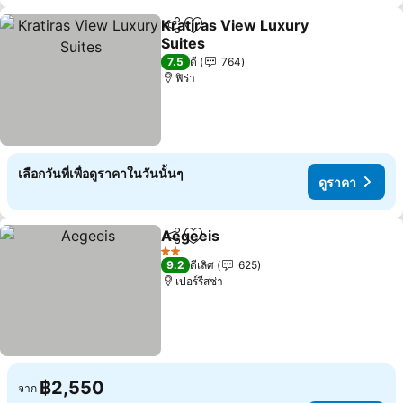
Kratiras View Luxury
แชร์
เพิ่มในรายการโปรด
Suites
ดูราคา
7.5
ดี
764
ฟิร่า
เลือกวันที่เพื่อดูราคาในวันนั้นๆ
ดูราคา
Aegeeis
แชร์
เพิ่มในรายการโปรด
ดูราคา
2 ดาว
9.2
ดีเลิศ
625
เปอร์รีสซ่า
฿2,550
จาก