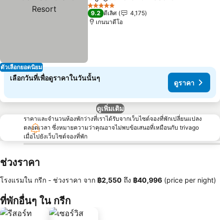
แชร์
เพิ่มในรายการโปรด
ดูร
5 ดาว
9.2
ดีเลิศ
4,175
เกนนาดีโอ
ตัวเลือกยอดนิยม
เลือกวันที่เพื่อดูราคาในวันนั้นๆ
ดูราคา
ดูเพิ่มเติม
ราคาและจำนวนห้องพักว่างที่เราได้รับจากเว็บไซต์จองที่พักเปลี่ยนแปลง
ตลอดเวลา ซึ่งหมายความว่าคุณอาจไม่พบข้อเสนอที่เหมือนกับ trivago
เมื่อไปยังเว็บไซต์จองที่พัก
ช่วงราคา
โรงแรมใน กรีก -
ช่วงราคา
จาก
‎฿2,550
ถึง
‎฿40,996
(price per night)
ที่พักอื่นๆ ใน กรีก