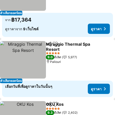
ตัวเลือกยอดนิยม
฿17,364
จาก
ดูราคาจาก
9 เว็บไซต์
ดูราคา
Miraggio Thermal Spa
แชร์
เพิ่มในรายการโปรด
Resort
ดูราคา
5 ดาว
9.0
ดีเลิศ
5,977
Paliouri
ตัวเลือกยอดนิยม
เลือกวันที่เพื่อดูราคาในวันนั้นๆ
ดูราคา
OKU Kos
แชร์
เพิ่มในรายการโปรด
ดูราคา
5 ดาว
9.3
ดีเลิศ
2,402