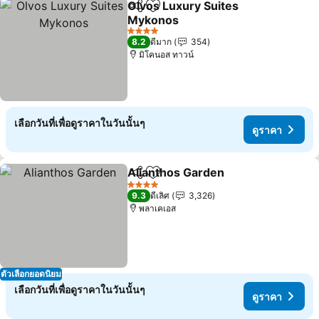
Olvos Luxury Suites
แชร์
เพิ่มในรายการโปรด
Mykonos
ดูราคา
4 ดาว
8.2
ดีมาก
354
มิโคนอส ทาวน์
เลือกวันที่เพื่อดูราคาในวันนั้นๆ
ดูราคา
Alianthos Garden
แชร์
เพิ่มในรายการโปรด
ดูราคา
4 ดาว
9.3
ดีเลิศ
3,326
พลาเคเอส
ตัวเลือกยอดนิยม
เลือกวันที่เพื่อดูราคาในวันนั้นๆ
ดูราคา