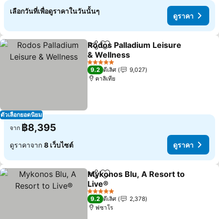
เลือกวันที่เพื่อดูราคาในวันนั้นๆ
ดูราคา
Rodos Palladium Leisure
แชร์
เพิ่มในรายการโปรด
& Wellness
ดูราคา
5 ดาว
9.2
ดีเลิศ
9,027
คาลิเทีย
ตัวเลือกยอดนิยม
฿8,395
จาก
ดูราคาจาก
8 เว็บไซต์
ดูราคา
Mykonos Blu, A Resort to
แชร์
เพิ่มในรายการโปรด
Live®
ดูราคา
5 ดาว
9.2
ดีเลิศ
2,378
ฟซาโร