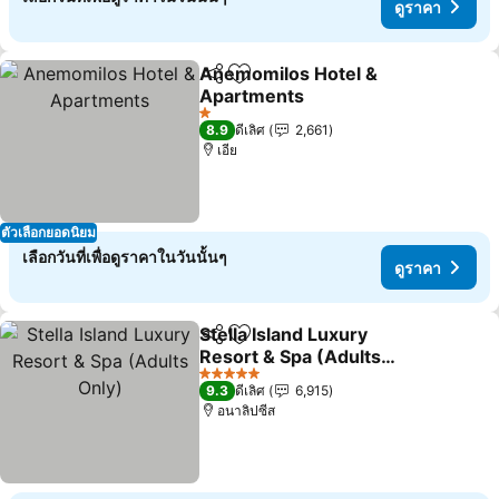
ดูราคา
Anemomilos Hotel &
แชร์
เพิ่มในรายการโปรด
Apartments
ดูราคา
1 ดาว
8.9
ดีเลิศ
2,661
เอีย
ตัวเลือกยอดนิยม
เลือกวันที่เพื่อดูราคาในวันนั้นๆ
ดูราคา
Stella Island Luxury
แชร์
เพิ่มในรายการโปรด
Resort & Spa (Adults
Only)
ดูราคา
5 ดาว
9.3
ดีเลิศ
6,915
อนาลิปซีส