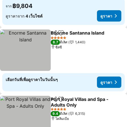
฿9,804
จาก
ดูราคาจาก
4 เว็บไซต์
ดูราคา
Enorme Santanna Island
แชร์
เพิ่มในรายการโปรด
ดู
5 ดาว
8.7
ดีเลิศ
1,440
ซีสซี
เลือกวันที่เพื่อดูราคาในวันนั้นๆ
ดูราคา
Port Royal Villas and Spa -
แชร์
เพิ่มในรายการโปรด
Adults Only
ดูราคา
5 ดาว
9.4
ดีเลิศ
6,315
โคลิมเบีย