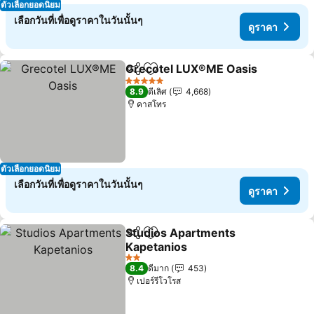
ตัวเลือกยอดนิยม
เลือกวันที่เพื่อดูราคาในวันนั้นๆ
ดูราคา
Grecotel LUX®ME Oasis
แชร์
เพิ่มในรายการโปรด
ดู
5 ดาว
8.9
ดีเลิศ
4,668
คาสโทร
ตัวเลือกยอดนิยม
เลือกวันที่เพื่อดูราคาในวันนั้นๆ
ดูราคา
Studios Apartments
แชร์
เพิ่มในรายการโปรด
Kapetanios
ดูราคา
2 ดาว
8.4
ดีมาก
453
เปอร์รีโวโรส