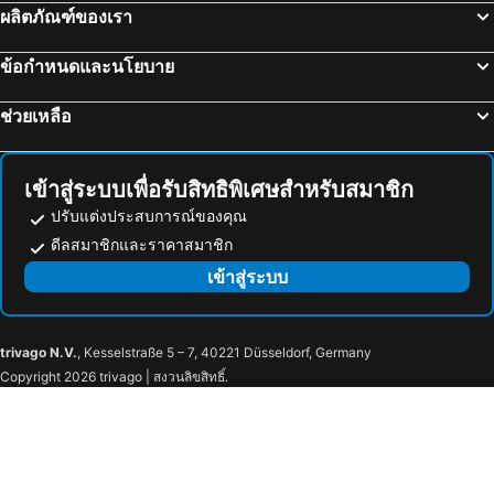
โรงแรม ซูนิโอ้
โรงแรม ซานเตทาวน์
ผลิตภัณฑ์ของเรา
โรงแรม คาโนนี
โรงแรม ดาซเซีย
ข้อกำหนดและนโยบาย
โรงแรม โมราททีก้า
โรงแรม โคมีโน่
โรงแรม ลีฟคาส
โรงแรม เอเลาน์ดา
ช่วยเหลือ
โรงแรม จีโอจีเอาโพลีส
โรงแรม โคคีนี่ฮานนี่
โรงแรม เครราโมตี
โรงแรม Akrata
เข้าสู่ระบบเพื่อรับสิทธิพิเศษสำหรับสมาชิก
ปรับแต่งประสบการณ์ของคุณ
ดีลสมาชิกและราคาสมาชิก
เข้าสู่ระบบ
trivago N.V.
, Kesselstraße 5 – 7, 40221 Düsseldorf, Germany
Copyright 2026 trivago | สงวนลิขสิทธิ์.