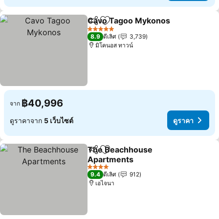
Cavo Tagoo Mykonos
แชร์
เพิ่มในรายการโปรด
ดูรา
5 ดาว
8.9
ดีเลิศ
3,739
มิโคนอส ทาวน์
฿40,996
จาก
ดูราคาจาก
5 เว็บไซต์
ดูราคา
The Beachhouse
แชร์
เพิ่มในรายการโปรด
Apartments
ดูราคา
4 ดาว
9.4
ดีเลิศ
912
เอไจนา