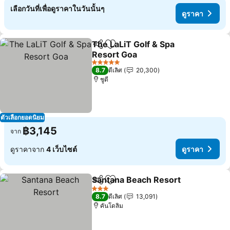
เลือกวันที่เพื่อดูราคาในวันนั้นๆ
ดูราคา
The LaLiT Golf & Spa
แชร์
เพิ่มในรายการโปรด
Resort Goa
5 ดาว
8.7
ดีเลิศ
20,300
ชูดี
ตัวเลือกยอดนิยม
฿3,145
จาก
ดูราคาจาก
4 เว็บไซต์
ดูราคา
Santana Beach Resort
แชร์
เพิ่มในรายการโปรด
3 ดาว
8.7
ดีเลิศ
13,091
คันโดลิม