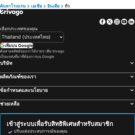
โรงแรม ประเทศไทย
โรงแรม ไซปรัส
ค้นหาโรงแรม
เอเชีย
อินเดีย
กัว
โรงแรม ซาโมส
โรงแรม เกาะช้าง
Facebook
Twitter
Insta
Yo
โรงแรม เขตเมืองหลวงบรัสเซลส์
เลือกประเทศของคุณ
เพิ่มบน Google
ค้นหาผลลัพธ์ของเราได้ง่ายๆ: เพิ่ม trivago
เป็นแหล่งที่มาที่ต้องการบน Google
บริษัท
ผลิตภัณฑ์ของเรา
ข้อกำหนดและนโยบาย
ช่วยเหลือ
เข้าสู่ระบบเพื่อรับสิทธิพิเศษสำหรับสมาชิก
ปรับแต่งประสบการณ์ของคุณ