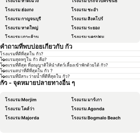
โรงแรม หาดเฉวง
โรงแรม ประจวบคีรีขันธ์
โรงแรม ฮ่องกง
โรงแรม ชะอำ
โรงแรม กาญจนบุรี
โรงแรม สิงคโปร์
โรงแรม หาดใหญ่
โรงแรม ระยอง
โรงแรม เกาะล้าน
โรงแรม นครปฐม
คำถามที่พบบ่อยเกี่ยวกับ กัว
โรงแรม นครราชสีมา
โรงแรม ซินยี่
โรงแรมที่ดีที่สุดใน กัว?
โรงแรม เขาหลัก
โรงแรม โตเกียว
โรงแรมสุดหรูใน กัว คือ?
โรงแรม อุดรธานี
โรงแรม ศรีราชา
โรงแรมที่ดีสุด ที่อณุญาติให้นำสัตว์เลี้ยงเข้าพักด้วยได้ กัว?
โรงแรมสปาที่ดีที่สุดใน กัว ?
โรงแรม กระบี่
โรงแรม นครนายก
โรงแรมที่มีสระว่ายน้ำที่ดีที่สุดใน กัว?
กัว - จุดหมายปลายทางอื่น ๆ
โรงแรม นครพนม
โรงแรม ฮ่องกง
โรงแรม Schaffhausen
โรงแรม ไทเป
โรงแรม Morjim
โรงแรม มาร์เกา
โรงแรม เกาะเต่า
โรงแรม มัลดีฟส์
โรงแรม โคล์ว่า
โรงแรม Agonda
โรงแรม ภาคตะวันออกเฉียงเหนือ
โรงแรม มาเก๊า
โรงแรม Majorda
โรงแรม Bogmalo Beach
โรงแรม บาหลี
โรงแรม เกาะลังกาวี
โรงแรม ปีนัง
โรงแรม บาห์เรน
โรงแรม จอร์เจีย
โรงแรม ลาว