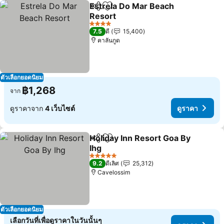
Estrela Do Mar Beach
แชร์
เพิ่มในรายการโปรด
Resort
4 ดาว
7.5
ดี
15,400
คาลันกูด
ตัวเลือกยอดนิยม
฿1,268
จาก
ดูราคาจาก
4 เว็บไซต์
ดูราคา
Holiday Inn Resort Goa By
แชร์
เพิ่มในรายการโปรด
Ihg
5 ดาว
9.2
ดีเลิศ
25,312
Cavelossim
ตัวเลือกยอดนิยม
เลือกวันที่เพื่อดูราคาในวันนั้นๆ