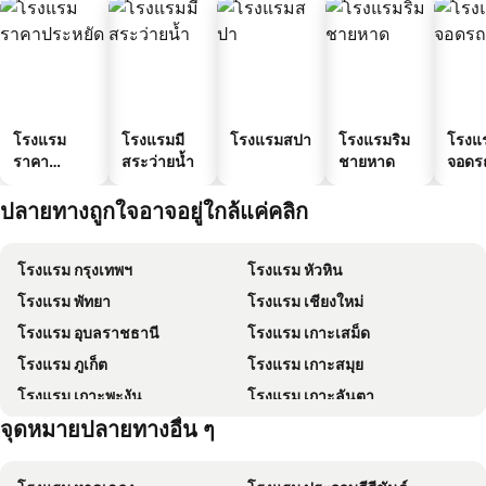
โรงแรม
โรงแรมมี
โรงแรมสปา
โรงแรมริม
โรงแร
ราคา
สระว่ายน้ำ
ชายหาด
จอดร
ประหยัด
ปลายทางถูกใจอาจอยู่ใกล้แค่คลิก
โรงแรม กรุงเทพฯ
โรงแรม หัวหิน
โรงแรม พัทยา
โรงแรม เชียงใหม่
โรงแรม อุบลราชธานี
โรงแรม เกาะเสม็ด
โรงแรม ภูเก็ต
โรงแรม เกาะสมุย
โรงแรม เกาะพะงัน
โรงแรม เกาะลันตา
จุดหมายปลายทางอื่น ๆ
โรงแรม เกาะหลีเป๊ะ
โรงแรม เกาะฟุก๊ว