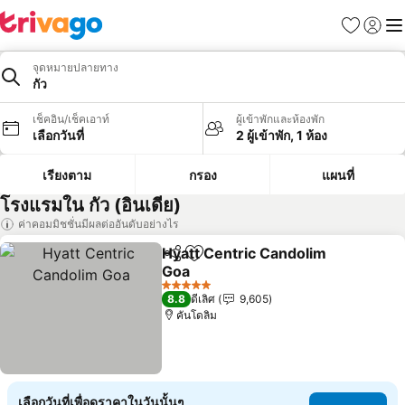
รายการโป
เข้าสู่ร
เมนู
จุดหมายปลายทาง
กัว
เช็คอิน/เช็คเอาท์
ผู้เข้าพักและห้องพัก
เลือกวันที่
2 ผู้เข้าพัก, 1 ห้อง
เรียงตาม
กรอง
แผนที่
โรงแรมใน กัว (อินเดีย)
ค่าคอมมิชชั่นมีผลต่ออันดับอย่างไร
Hyatt Centric Candolim
แชร์
เพิ่มในรายการโปรด
Goa
5 ดาว
8.8
ดีเลิศ
9,605
คันโดลิม
เลือกวันที่เพื่อดูราคาในวันนั้นๆ