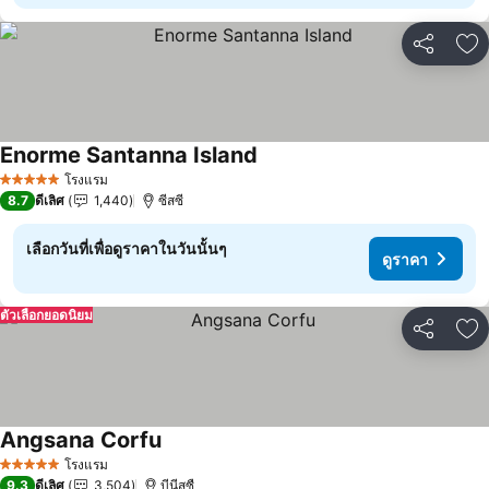
แชร์
เพ
Enorme Santanna Island
โรงแรม
5 ดาว
8.7
ดีเลิศ
1,440
ซีสซี
เลือกวันที่เพื่อดูราคาในวันนั้นๆ
ดูราคา
ตัวเลือกยอดนิยม
แชร์
เพ
Angsana Corfu
โรงแรม
5 ดาว
9.3
ดีเลิศ
3,504
บีนีสซื