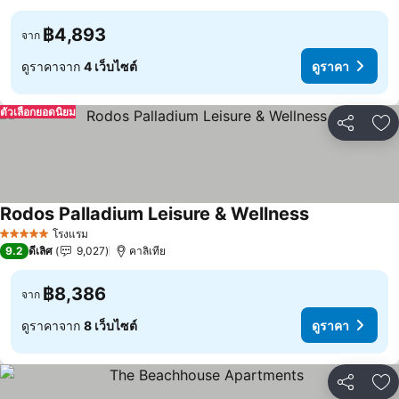
฿4,893
จาก
ดูราคาจาก
4 เว็บไซต์
ดูราคา
ตัวเลือกยอดนิยม
แชร์
เพ
Rodos Palladium Leisure & Wellness
โรงแรม
5 ดาว
9.2
ดีเลิศ
9,027
คาลิเทีย
฿8,386
จาก
ดูราคาจาก
8 เว็บไซต์
ดูราคา
แชร์
เพ