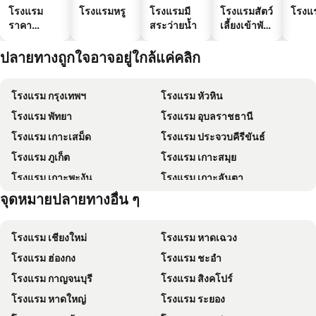
โรงแรม
โรงแรมหรู
โรงแรมมี
โรงแรมสัตว์
โรงแ
ราคา
สระว่ายน้ำ
เลี้ยงเข้าพัก
ประหยัด
ได้
ปลายทางถูกใจอาจอยู่ใกล้แค่คลิก
โรงแรม กรุงเทพฯ
โรงแรม หัวหิน
โรงแรม พัทยา
โรงแรม อุบลราชธานี
โรงแรม เกาะเสม็ด
โรงแรม ประจวบคีรีขันธ์
โรงแรม ภูเก็ต
โรงแรม เกาะสมุย
โรงแรม เกาะพะงัน
โรงแรม เกาะลันตา
จุดหมายปลายทางอื่น ๆ
โรงแรม เกาะหลีเป๊ะ
โรงแรม เกาะฟุก๊ว
โรงแรม เชียงใหม่
โรงแรม หาดเฉวง
โรงแรม ฮ่องกง
โรงแรม ชะอำ
โรงแรม กาญจนบุรี
โรงแรม สิงคโปร์
โรงแรม หาดใหญ่
โรงแรม ระยอง