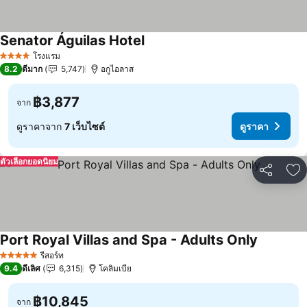
Senator Águilas Hotel
โรงแรม
4 ดาว
8.2
ดีมาก
5,747
อกูไอลาส
฿3,877
จาก
ดูราคาจาก
7 เว็บไซต์
ดูราคา
ตัวเลือกยอดนิยม
แชร์
เพ
Port Royal Villas and Spa - Adults Only
รีสอร์ท
5 ดาว
9.4
ดีเลิศ
6,315
โคลิมเบีย
฿10,845
จาก