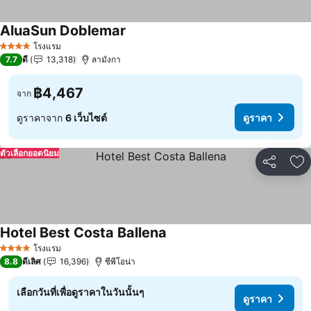
AluaSun Doblemar
โรงแรม
4 ดาว
7.7
ดี
13,318
ลามังกา
฿4,467
จาก
ดูราคาจาก
6 เว็บไซต์
ดูราคา
ตัวเลือกยอดนิยม
แชร์
เพ
Hotel Best Costa Ballena
โรงแรม
4 ดาว
8.8
ดีเลิศ
16,396
ชีพีโอน่า
เลือกวันที่เพื่อดูราคาในวันนั้นๆ
ดูราคา