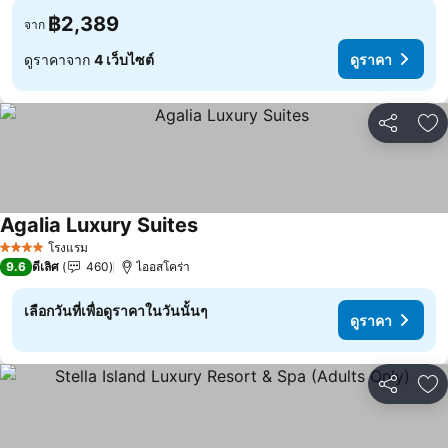
฿2,389
จาก
ดูราคาจาก
4 เว็บไซต์
ดูราคา
แชร์
เพ
Agalia Luxury Suites
โรงแรม
4 ดาว
9.6
ดีเลิศ
460
ไออสโคร่า
เลือกวันที่เพื่อดูราคาในวันนั้นๆ
ดูราคา
แชร์
เพ