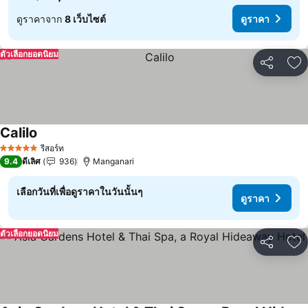
ดูราคาจาก
8 เว็บไซต์
ดูราคา
ตัวเลือกยอดนิยม
แชร์
เพ
Calilo
รีสอร์ท
5 ดาว
9.4
ดีเลิศ
936
Manganari
เลือกวันที่เพื่อดูราคาในวันนั้นๆ
ดูราคา
ตัวเลือกยอดนิยม
แชร์
เพ