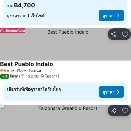
฿4,700
จาก
ดูราคาจาก
1 เว็บไซต์
ดูราคา
ตัวเลือกยอดนิยม
แชร์
เพ
Best Pueblo Indalo
เซอร์วิสอพาร์ทเมนท์
3 ดาว
8.1
ดีมาก
16,273
โมฮาการ์
เลือกวันที่เพื่อดูราคาในวันนั้นๆ
ดูราคา
แชร์
เพ