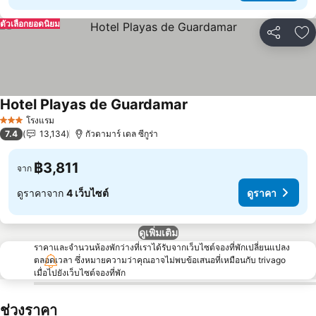
ตัวเลือกยอดนิยม
แชร์
เพ
Hotel Playas de Guardamar
โรงแรม
3 ดาว
7.4
13,134
กัวดามาร์ เดล ซีกูร่า
฿3,811
จาก
ดูราคาจาก
4 เว็บไซต์
ดูราคา
ดูเพิ่มเติม
ราคาและจำนวนห้องพักว่างที่เราได้รับจากเว็บไซต์จองที่พักเปลี่ยนแปลง
ตลอดเวลา ซึ่งหมายความว่าคุณอาจไม่พบข้อเสนอที่เหมือนกับ trivago
เมื่อไปยังเว็บไซต์จองที่พัก
ช่วงราคา