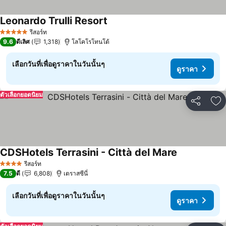
Leonardo Trulli Resort
รีสอร์ท
5 ดาว
9.6
ดีเลิศ
1,318
โลโคโรโทนโต้
เลือกวันที่เพื่อดูราคาในวันนั้นๆ
ดูราคา
ตัวเลือกยอดนิยม
แชร์
เพ
CDSHotels Terrasini - Città del Mare
รีสอร์ท
4 ดาว
7.5
ดี
6,808
เตราสซีนี่
เลือกวันที่เพื่อดูราคาในวันนั้นๆ
ดูราคา