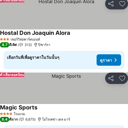
ตัวเลือกยอดนิยม
แชร์
เพ
Hostal Don Joaquin Alora
เซอร์วิสอพาร์ทเมนท์
3 ดาว
8.7
ดีเลิศ
312
ปิซาร์รา
เลือกวันที่เพื่อดูราคาในวันนั้นๆ
ดูราคา
ตัวเลือกยอดนิยม
แชร์
เพ
Magic Sports
โรงแรม
4 ดาว
8.4
ดีมาก
6,675
โอโรเพซ่า เดล มาร์