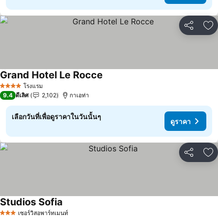
แชร์
เพ
Grand Hotel Le Rocce
โรงแรม
4 ดาว
9.4
ดีเลิศ
2,102
กาเอท่า
เลือกวันที่เพื่อดูราคาในวันนั้นๆ
ดูราคา
แชร์
เพ
Studios Sofia
เซอร์วิสอพาร์ทเมนท์
3 ดาว