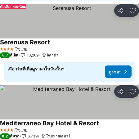
ตัวเลือกยอดนิยม
แชร์
เพ
Serenusa Resort
โรงแรม
4 ดาว
8.7
ดีเลิศ
10,269
ลิคาต้า
เลือกวันที่เพื่อดูราคาในวันนั้นๆ
ดูราคา
แชร์
เพ
Mediterraneo Bay Hotel & Resort
โรงแรม
4 ดาว
8.2
ดีมาก
6,739
โรเกทาสเดมาร์