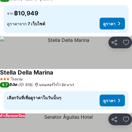
฿10,949
จาก
ดูราคาจาก
7 เว็บไซต์
ดูราคา
แชร์
เพ
Stella Della Marina
โรงแรม
3 ดาว
9.7
ดีเลิศ
918
มอนเทอร์โรโว่ อัล มาเร่
เลือกวันที่เพื่อดูราคาในวันนั้นๆ
ดูราคา
ตัวเลือกยอดนิยม
แชร์
เพ