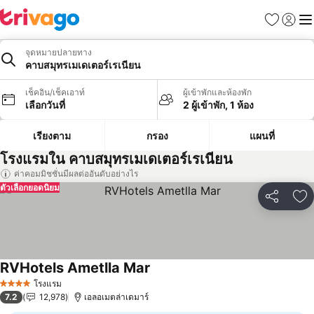
รายการโป
เข้าสู่ร
เมนู
จุดหมายปลายทาง
คาบสมุทรเมเดเตอร์เรเนียน
เช็คอิน/เช็คเอาท์
ผู้เข้าพักและห้องพัก
เลือกวันที่
2 ผู้เข้าพัก, 1 ห้อง
เรียงตาม
กรอง
แผนที่
โรงแรมใน คาบสมุทรเมเดเตอร์เรเนียน
ค่าคอมมิชชั่นมีผลต่ออันดับอย่างไร
ตัวเลือกยอดนิยม
แชร์
เพ
RVHotels Ametlla Mar
โรงแรม
4 ดาว
7.2
12,978
เอลอเมตล่าเดมาร์