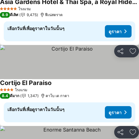
Asia Gardens Hotel & Thai Spa, a Royal Hideaway Hotel
โรงแรม
5 ดาว
8.9
ดีเลิศ
9,475
ฟีเน่สตราต
เลือกวันที่เพื่อดูราคาในวันนั้นๆ
ดูราคา
แชร์
เพ
Cortijo El Paraiso
โรงแรม
4 ดาว
8.4
ดีมาก
1,347
คาโบ เด กาตา
เลือกวันที่เพื่อดูราคาในวันนั้นๆ
ดูราคา
แชร์
เพ