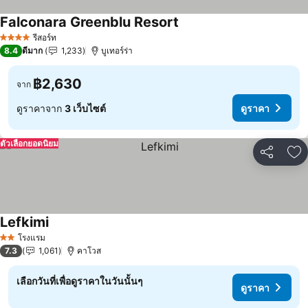
Falconara Greenblu Resort
รีสอร์ท
4 ดาว
8.4
ดีมาก
1,233
บูเทอร์ร่า
฿2,630
จาก
ดูราคาจาก
3 เว็บไซต์
ดูราคา
ตัวเลือกยอดนิยม
แชร์
เพ
Lefkimi
โรงแรม
2 ดาว
7.3
1,061
คาโวส
เลือกวันที่เพื่อดูราคาในวันนั้นๆ
ดูราคา