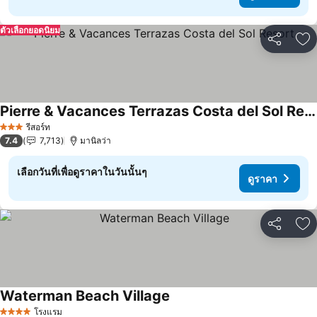
ตัวเลือกยอดนิยม
แชร์
เพ
Pierre & Vacances Terrazas Costa del Sol Resort
รีสอร์ท
3 ดาว
7.4
7,713
มานิลว่า
เลือกวันที่เพื่อดูราคาในวันนั้นๆ
ดูราคา
แชร์
เพ
Waterman Beach Village
โรงแรม
4 ดาว