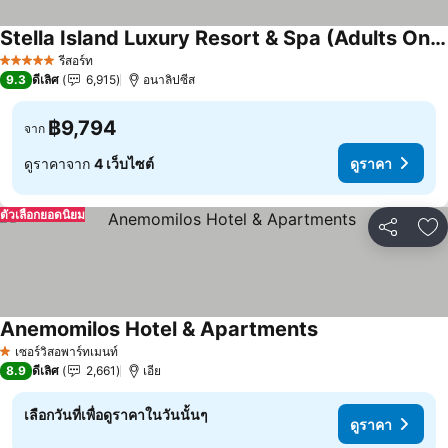
Stella Island Luxury Resort & Spa (Adults Only)
รีสอร์ท
5 ดาว
9.3
ดีเลิศ
6,915
อนาลิปซีส
฿9,794
จาก
ดูราคาจาก
4 เว็บไซต์
ดูราคา
ตัวเลือกยอดนิยม
แชร์
เพ
Anemomilos Hotel & Apartments
เซอร์วิสอพาร์ทเมนท์
1 ดาว
8.9
ดีเลิศ
2,661
เอีย
เลือกวันที่เพื่อดูราคาในวันนั้นๆ
ดูราคา