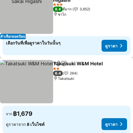
Higashi
3 ดาว
8.4
ดีมาก
3,652
ซาไก
ตัวเลือกยอดนิยม
เลือกวันที่เพื่อดูราคาในวันนั้นๆ
ดูราคา
Takatsuki W&M Hotel
แชร์
เพิ่มในรายการโปรด
2 ดาว
6.4
264
Takatsuki
฿1,679
จาก
ดูราคาจาก
8 เว็บไซต์
ดูราคา