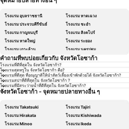
จุดหมายปลายทางอื่น ๆ
โรงแรม อุบลราชธานี
โรงแรม หาดเฉวง
โรงแรม ประจวบคีรีขันธ์
โรงแรม ชะอำ
โรงแรม กาญจนบุรี
โรงแรม สิงคโปร์
โรงแรม หาดใหญ่
โรงแรม ระยอง
โรงแรม เกาะล้าน
โรงแรม นครปฐม
คำถามที่พบบ่อยเกี่ยวกับ จังหวัดโอซาก้า
โรงแรม นครราชสีมา
โรงแรม ซินยี่
โรงแรมที่ดีที่สุดใน จังหวัดโอซาก้า?
โรงแรม เขาหลัก
โรงแรม โตเกียว
โรงแรมสุดหรูใน จังหวัดโอซาก้า คือ?
โรงแรม อุดรธานี
โรงแรม ศรีราชา
โรงแรมที่ดีสุด ที่อณุญาติให้นำสัตว์เลี้ยงเข้าพักด้วยได้ จังหวัดโอซาก้า?
โรงแรมสปาที่ดีที่สุดใน จังหวัดโอซาก้า ?
โรงแรม กระบี่
โรงแรม นครนายก
โรงแรมที่มีสระว่ายน้ำที่ดีที่สุดใน จังหวัดโอซาก้า?
จังหวัดโอซาก้า - จุดหมายปลายทางอื่น ๆ
โรงแรม นครพนม
โรงแรม Schaffhausen
โรงแรม ไทเป
โรงแรม เกาะเต่า
โรงแรม Takatsuki
โรงแรม Tajiri
โรงแรม มัลดีฟส์
โรงแรม ภาคตะวันออกเฉียงเหนือ
โรงแรม Hirakata
โรงแรม Kishiwada
โรงแรม มาเก๊า
โรงแรม บาหลี
โรงแรม Minoo
โรงแรม Ikeda
โรงแรม เกาะลังกาวี
โรงแรม ปีนัง