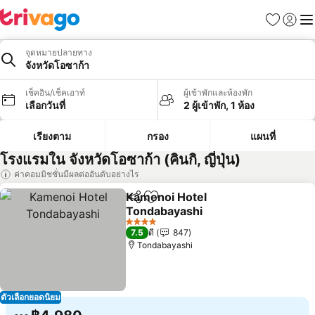
รายการโป
เข้าสู่ร
เมนู
จุดหมายปลายทาง
จังหวัดโอซาก้า
เช็คอิน/เช็คเอาท์
ผู้เข้าพักและห้องพัก
เลือกวันที่
2 ผู้เข้าพัก, 1 ห้อง
เรียงตาม
กรอง
แผนที่
โรงแรมใน จังหวัดโอซาก้า (คินกิ, ญี่ปุ่น)
ค่าคอมมิชชั่นมีผลต่ออันดับอย่างไร
Kamenoi Hotel
แชร์
เพิ่มในรายการโปรด
Tondabayashi
4 ดาว
7.5
ดี
847
Tondabayashi
ตัวเลือกยอดนิยม