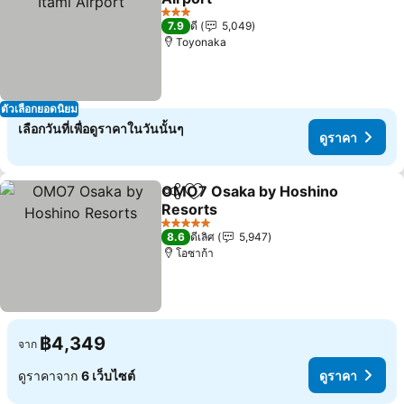
3 ดาว
7.9
ดี
5,049
Toyonaka
ตัวเลือกยอดนิยม
เลือกวันที่เพื่อดูราคาในวันนั้นๆ
ดูราคา
OMO7 Osaka by Hoshino
แชร์
เพิ่มในรายการโปรด
Resorts
5 ดาว
8.6
ดีเลิศ
5,947
โอซาก้า
฿4,349
จาก
ดูราคาจาก
6 เว็บไซต์
ดูราคา