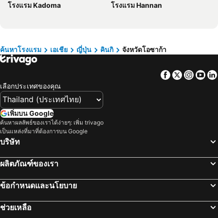
โรงแรม Kadoma
โรงแรม Hannan
โรงแรม บาห์เรน
โรงแรม จอร์เจีย
โรงแรม ลาว
โรงแรม ประเทศไทย
โรงแรม ไซปรัส
โรงแรม ซาโมส
โรงแรม เกาะช้าง
โรงแรม เขตเมืองหลวงบรัสเซลส์
ค้นหาโรงแรม
เอเชีย
ญี่ปุ่น
คินกิ
จังหวัดโอซาก้า
Facebook
Twitter
Insta
Yo
เลือกประเทศของคุณ
เพิ่มบน Google
ค้นหาผลลัพธ์ของเราได้ง่ายๆ: เพิ่ม trivago
เป็นแหล่งที่มาที่ต้องการบน Google
บริษัท
ผลิตภัณฑ์ของเรา
ข้อกำหนดและนโยบาย
ช่วยเหลือ