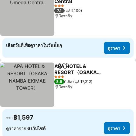
Central
3 ดาว
7.1
2,100
โอซาก้า
เลือกวันที่เพื่อดูราคาในวันนั้นๆ
ดูราคา
APA HOTEL＆
แชร์
เพิ่มในรายการโปรด
RESORT〈OSAKA
NAMBA EKIMAE
3 ดาว
8.5
ดีเลิศ
17,212
TOWER〉
โอซาก้า
฿1,597
จาก
ดูราคาจาก
6 เว็บไซต์
ดูราคา