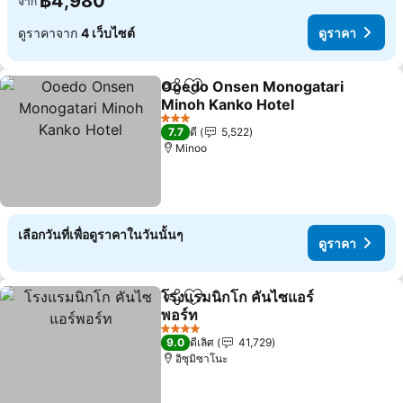
฿4,980
จาก
ดูราคาจาก
4 เว็บไซต์
ดูราคา
Ooedo Onsen Monogatari
แชร์
เพิ่มในรายการโปรด
Minoh Kanko Hotel
3 ดาว
7.7
ดี
5,522
Minoo
เลือกวันที่เพื่อดูราคาในวันนั้นๆ
ดูราคา
โรงแรมนิกโก คันไซแอร์
แชร์
เพิ่มในรายการโปรด
พอร์ท
4 ดาว
9.0
ดีเลิศ
41,729
อิซุมิซาโนะ