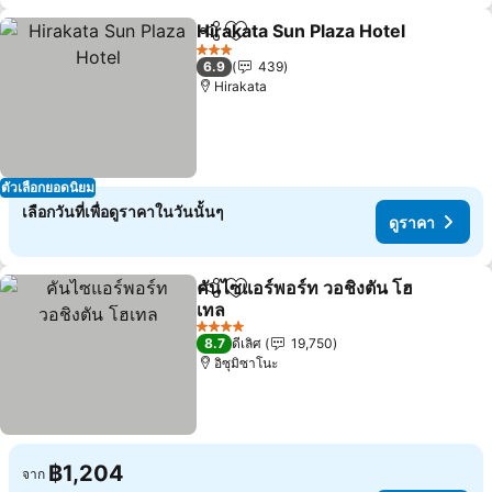
Hirakata Sun Plaza Hotel
แชร์
เพิ่มในรายการโปรด
3 ดาว
6.9
439
Hirakata
ตัวเลือกยอดนิยม
เลือกวันที่เพื่อดูราคาในวันนั้นๆ
ดูราคา
คันไซแอร์พอร์ท วอชิงตัน โฮ
แชร์
เพิ่มในรายการโปรด
เทล
4 ดาว
8.7
ดีเลิศ
19,750
อิซุมิซาโนะ
฿1,204
จาก