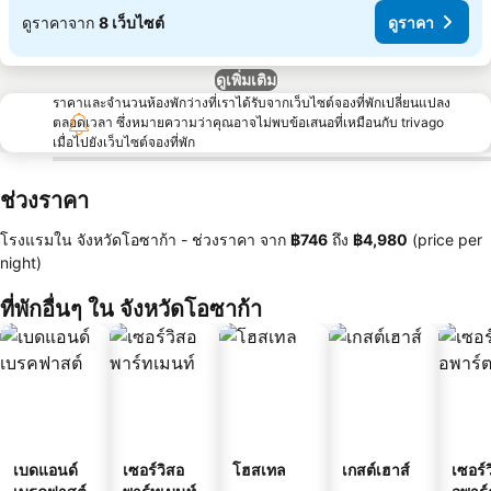
ดูราคาจาก
8 เว็บไซต์
ดูราคา
ดูเพิ่มเติม
ราคาและจำนวนห้องพักว่างที่เราได้รับจากเว็บไซต์จองที่พักเปลี่ยนแปลง
ตลอดเวลา ซึ่งหมายความว่าคุณอาจไม่พบข้อเสนอที่เหมือนกับ trivago
เมื่อไปยังเว็บไซต์จองที่พัก
ช่วงราคา
โรงแรมใน จังหวัดโอซาก้า -
ช่วงราคา
จาก
‎฿746
ถึง
‎฿4,980
(price per
night)
ที่พักอื่นๆ ใน จังหวัดโอซาก้า
เบดแอนด์
เซอร์วิสอ
โฮสเทล
เกสต์เฮาส์
เซอร์ว