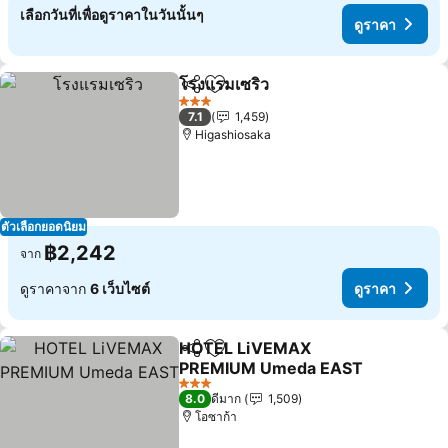
เลือกวันที่เพื่อดูราคาในวันนั้นๆ
ดูราคา
โรงแรมเซริว
แชร์
เพิ่มในรายการโปรด
3 ดาว
7.1
1,459
Higashiosaka
ตัวเลือกยอดนิยม
฿2,242
จาก
ดูราคาจาก
6 เว็บไซต์
ดูราคา
HOTEL LiVEMAX
แชร์
เพิ่มในรายการโปรด
PREMIUM Umeda EAST
3 ดาว
8.0
ดีมาก
1,509
โอซาก้า