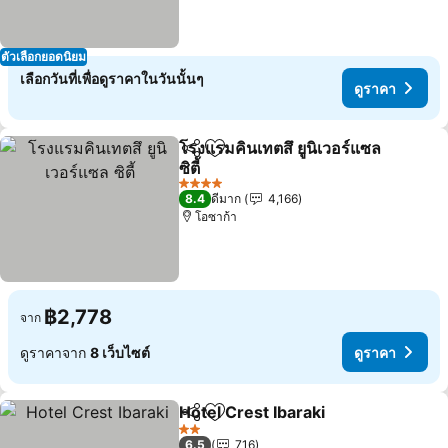
ตัวเลือกยอดนิยม
เลือกวันที่เพื่อดูราคาในวันนั้นๆ
ดูราคา
โรงแรมคินเทตสึ ยูนิเวอร์แซล
แชร์
เพิ่มในรายการโปรด
ซิตี้
4 ดาว
8.4
ดีมาก
4,166
โอซาก้า
฿2,778
จาก
ดูราคาจาก
8 เว็บไซต์
ดูราคา
Hotel Crest Ibaraki
แชร์
เพิ่มในรายการโปรด
2 ดาว
6.5
716