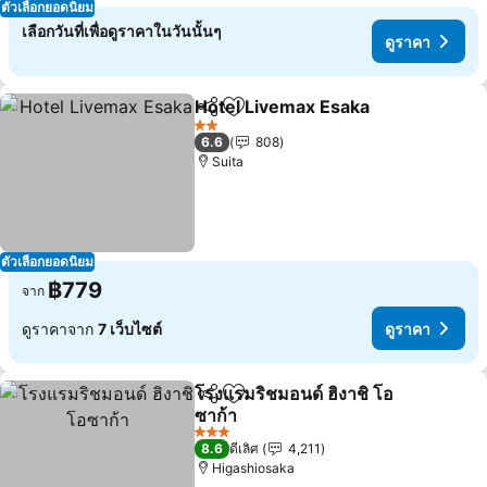
ตัวเลือกยอดนิยม
เลือกวันที่เพื่อดูราคาในวันนั้นๆ
ดูราคา
Hotel Livemax Esaka
แชร์
เพิ่มในรายการโปรด
2 ดาว
6.6
808
Suita
ตัวเลือกยอดนิยม
฿779
จาก
ดูราคาจาก
7 เว็บไซต์
ดูราคา
โรงแรมริชมอนด์ ฮิงาชิ โอ
แชร์
เพิ่มในรายการโปรด
ซาก้า
3 ดาว
8.6
ดีเลิศ
4,211
Higashiosaka