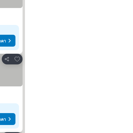
าคา
เพิ่มในรายการโปรด
แชร์
าคา