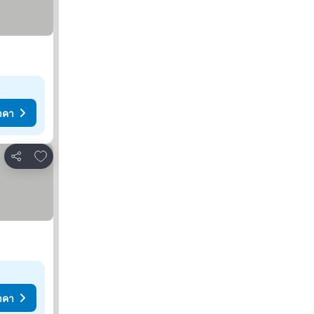
าคา
เพิ่มในรายการโปรด
แชร์
าคา