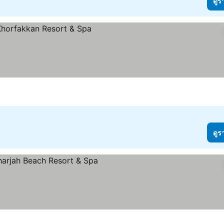
ดูร
ดูร
ราคา