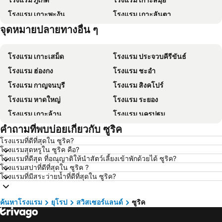
โรงแรม เกาะพะงัน
โรงแรม เกาะลันตา
จุดหมายปลายทางอื่น ๆ
โรงแรม เกาะหลีเป๊ะ
โรงแรม เกาะฟุก๊ว
โรงแรม เกาะเสม็ด
โรงแรม ประจวบคีรีขันธ์
โรงแรม ฮ่องกง
โรงแรม ชะอำ
โรงแรม กาญจนบุรี
โรงแรม สิงคโปร์
โรงแรม หาดใหญ่
โรงแรม ระยอง
โรงแรม เกาะล้าน
โรงแรม นครปฐม
คำถามที่พบบ่อยเกี่ยวกับ ซูริค
โรงแรม นครราชสีมา
โรงแรม ซินยี่
โรงแรมที่ดีที่สุดใน ซูริค?
โรงแรม เขาหลัก
โรงแรม โตเกียว
โรงแรมสุดหรูใน ซูริค คือ?
โรงแรม อุดรธานี
โรงแรม ศรีราชา
โรงแรมที่ดีสุด ที่อณุญาติให้นำสัตว์เลี้ยงเข้าพักด้วยได้ ซูริค?
โรงแรมสปาที่ดีที่สุดใน ซูริค ?
โรงแรม กระบี่
โรงแรม นครนายก
โรงแรมที่มีสระว่ายน้ำที่ดีที่สุดใน ซูริค?
โรงแรม นครพนม
โรงแรม ฮ่องกง
โรงแรม Schaffhausen
โรงแรม ไทเป
ค้นหาโรงแรม
ยุโรป
สวิสเซอร์แลนด์
ซูริค
โรงแรม เกาะเต่า
โรงแรม มัลดีฟส์