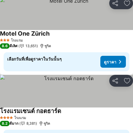
แชร์
เพ
Motel One Zürich
ดูราคา
โรงแรม
3 ดาว
8.6
ดีเลิศ
13,651
ซูริค
เลือกวันที่เพื่อดูราคาในวันนั้นๆ
ดูราคา
แชร์
เพ
โรงแรมเซนต์ กอตธาร์ด
ดูราคา
โรงแรม
4 ดาว
8.2
ดีมาก
8,381
ซูริค