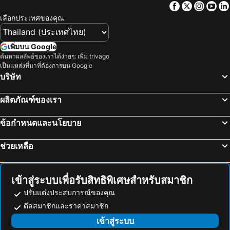
Facebook
Twitter
Insta
Yo
โรงแรม ภาคตะวันออกเฉียงเหนือ
โรงแรม มาเก๊า
เลือกประเทศของคุณ
โรงแรม บาหลี
โรงแรม เกาะลังกาวี
โรงแรม ปีนัง
โรงแรม บาห์เรน
เพิ่มบน Google
โรงแรม จอร์เจีย
โรงแรม ลาว
ค้นหาผลลัพธ์ของเราได้ง่ายๆ: เพิ่ม trivago
เป็นแหล่งที่มาที่ต้องการบน Google
โรงแรม ประเทศไทย
โรงแรม ไซปรัส
บริษัท
โรงแรม ซาโมส
โรงแรม เกาะช้าง
โรงแรม เกาะเสม็ด
โรงแรม เขตเมืองหลวงบรัสเซลส์
ผลิตภัณฑ์ของเรา
ข้อกำหนดและนโยบาย
ช่วยเหลือ
เข้าสู่ระบบเพื่อรับสิทธิพิเศษสำหรับสมาชิก
ปรับแต่งประสบการณ์ของคุณ
ดีลสมาชิกและราคาสมาชิก
เข้าสู่ระบบ