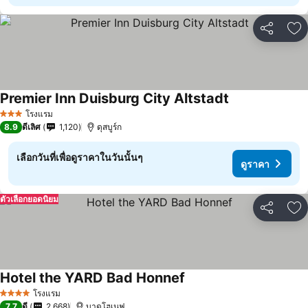
แชร์
เพ
Premier Inn Duisburg City Altstadt
โรงแรม
3 ดาว
8.9
ดีเลิศ
1,120
ดุสบูร์ก
เลือกวันที่เพื่อดูราคาในวันนั้นๆ
ดูราคา
ตัวเลือกยอดนิยม
แชร์
เพ
Hotel the YARD Bad Honnef
โรงแรม
4 ดาว
7.7
ดี
2,668
บาดโฮเนฟ