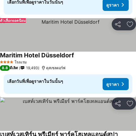
เลือกวันที่เพื่อดูราคาในวันนั้นๆ
ดูราคา
ตัวเลือกยอดนิยม
แชร์
เพ
Maritim Hotel Düsseldorf
โรงแรม
4 ดาว
8.8
ดีเลิศ
19,493
ดุสเซลดอร์ฟ
เลือกวันที่เพื่อดูราคาในวันนั้นๆ
ดูราคา
แชร์
เพ
เบสท์เวสเทิร์น พรีเมียร์ พาร์คโฮเทลแอนด์สปา