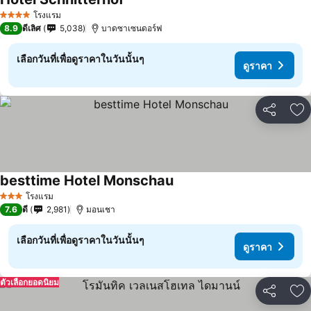
โรงแรม
4 ดาว
8.9
ดีเลิศ
5,038
บาดซาเซนดอร์ฟ
เลือกวันที่เพื่อดูราคาในวันนั้นๆ
ดูราคา
แชร์
เพ
besttime Hotel Monschau
โรงแรม
3 ดาว
7.6
ดี
2,981
มอนเชา
เลือกวันที่เพื่อดูราคาในวันนั้นๆ
ดูราคา
ตัวเลือกยอดนิยม
แชร์
เพ