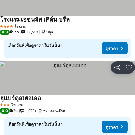
โรงแรมเอชพลัส เคิล์น บรืล
โรงแรม
4 ดาว
8.3
ดีมาก
14,510
บลูล
เลือกวันที่เพื่อดูราคาในวันนั้นๆ
ดูราคา
แชร์
เพ
ฮูแบร์ตุสเฮอเออ
โรงแรม
3 ดาว
9.0
ดีเลิศ
1,972
ชมาลเลนเบิร์ก
เลือกวันที่เพื่อดูราคาในวันนั้นๆ
ดูราคา