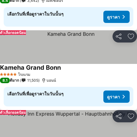
8.4
ดีมาก
3,442
เมสเชเดอร์
เลือกวันที่เพื่อดูราคาในวันนั้นๆ
ดูราคา
ตัวเลือกยอดนิยม
แชร์
เพ
Kameha Grand Bonn
โรงแรม
5 ดาว
8.1
ดีมาก
11,505
บอนน์
เลือกวันที่เพื่อดูราคาในวันนั้นๆ
ดูราคา
ตัวเลือกยอดนิยม
แชร์
เพ