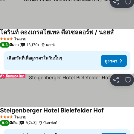
แชร์
เพ
โดรินท์ คองเกรสโฮเทล ดึสเซลดอร์ฟ / นอยส์
โรงแรม
4 ดาว
8.3
ดีมาก
13,170
นอยซ์
เลือกวันที่เพื่อดูราคาในวันนั้นๆ
ดูราคา
ตัวเลือกยอดนิยม
แชร์
เพ
Steigenberger Hotel Bielefelder Hof
โรงแรม
4 ดาว
8.9
ดีเลิศ
8,743
บีเลเฟลด์