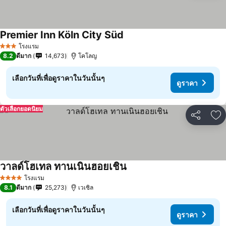
Premier Inn Köln City Süd
โรงแรม
3 ดาว
8.2
ดีมาก
14,673
โคโลญ
เลือกวันที่เพื่อดูราคาในวันนั้นๆ
ดูราคา
ตัวเลือกยอดนิยม
แชร์
เพ
วาลด์โฮเทล ทานเนินฮอยเชิน
โรงแรม
4 ดาว
8.1
ดีมาก
25,273
เวเซิล
เลือกวันที่เพื่อดูราคาในวันนั้นๆ
ดูราคา