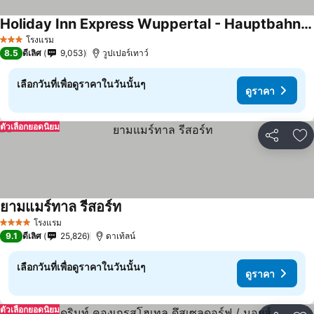
Holiday Inn Express Wuppertal - Hauptbahnhof By Ihg
โรงแรม
3 ดาว
8.5
ดีเลิศ
9,053
วูปเปอร์เทาว์
เลือกวันที่เพื่อดูราคาในวันนั้นๆ
ดูราคา
ตัวเลือกยอดนิยม
แชร์
เพ
ยามแมร์ทาล รีสอร์ท
โรงแรม
4 ดาว
9.1
ดีเลิศ
25,826
ดาเท้ลน์
เลือกวันที่เพื่อดูราคาในวันนั้นๆ
ดูราคา
ตัวเลือกยอดนิยม