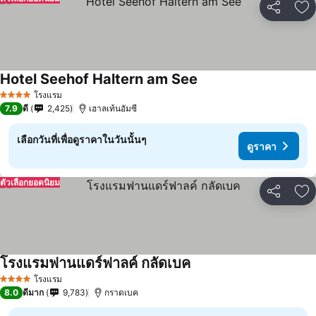
แชร์
เพ
Hotel Seehof Haltern am See
โรงแรม
4 ดาว
7.9
ดี
2,425
เฮาลเท้นอัมซี
เลือกวันที่เพื่อดูราคาในวันนั้นๆ
ดูราคา
ตัวเลือกยอดนิยม
แชร์
เพ
โรงแรมฟานแดร์ฟาลค์ กลัดเบค
โรงแรม
4 ดาว
8.0
ดีมาก
9,783
กราดเบค