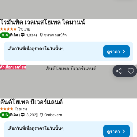
โรมันทิค เวลเนสโฮเทล ไดมานน์
โรงแรม
5 ดาว
9.4
ดีเลิศ
1,834
ชมาลเลนเบิร์ก
เลือกวันที่เพื่อดูราคาในวันนั้นๆ
ดูราคา
ตัวเลือกยอดนิยม
แชร์
เพ
ลันด์โฮเทล บีเวอร์แลนด์
โรงแรม
4 ดาว
8.6
ดีเลิศ
3,292
Ostbevern
เลือกวันที่เพื่อดูราคาในวันนั้นๆ
ดูราคา