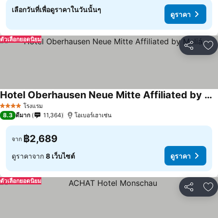
เลือกวันที่เพื่อดูราคาในวันนั้นๆ
ดูราคา
ตัวเลือกยอดนิยม
แชร์
เพ
Hotel Oberhausen Neue Mitte Affiliated by Meliá
โรงแรม
4 ดาว
8.3
ดีมาก
11,364
โอเบอร์เฮาเซ่น
฿2,689
จาก
ดูราคาจาก
8 เว็บไซต์
ดูราคา
ตัวเลือกยอดนิยม
แชร์
เพ