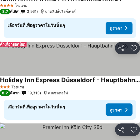
โรงแรม
4 ดาว
8.7
ดีเลิศ
3,961
บาดลิปส์ปริงค์เคอร์
เลือกวันที่เพื่อดูราคาในวันนั้นๆ
ดูราคา
ตัวเลือกยอดนิยม
แชร์
เพ
Holiday Inn Express Düsseldorf - Hauptbahnhof By Ihg
โรงแรม
3 ดาว
8.2
ดีมาก
19,313
ดุสเซลดอร์ฟ
เลือกวันที่เพื่อดูราคาในวันนั้นๆ
ดูราคา
แชร์
เพ