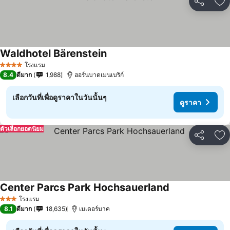
แชร์
เพ
Waldhotel Bärenstein
โรงแรม
4 ดาว
8.4
ดีมาก
1,988
ฮอร์นบาดเมนเบริก์
เลือกวันที่เพื่อดูราคาในวันนั้นๆ
ดูราคา
ตัวเลือกยอดนิยม
แชร์
เพ
Center Parcs Park Hochsauerland
โรงแรม
3 ดาว
8.1
ดีมาก
18,635
เมเดอร์บาค