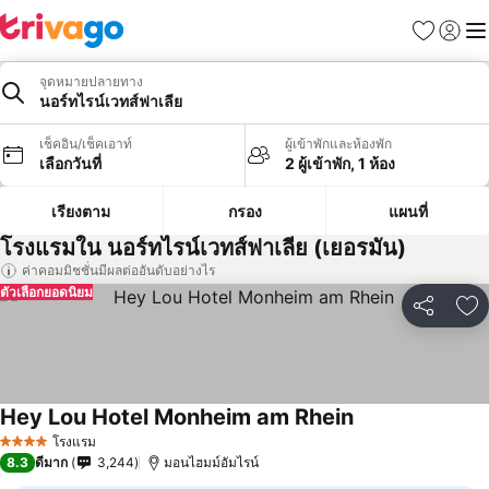
รายการโป
เข้าสู่ร
เมนู
จุดหมายปลายทาง
นอร์ทไรน์เวทส์ฟาเลีย
เช็คอิน/เช็คเอาท์
ผู้เข้าพักและห้องพัก
เลือกวันที่
2 ผู้เข้าพัก, 1 ห้อง
เรียงตาม
กรอง
แผนที่
โรงแรมใน นอร์ทไรน์เวทส์ฟาเลีย (เยอรมัน)
ค่าคอมมิชชั่นมีผลต่ออันดับอย่างไร
ตัวเลือกยอดนิยม
แชร์
เพ
Hey Lou Hotel Monheim am Rhein
โรงแรม
4 ดาว
8.3
ดีมาก
3,244
มอนไฮมม์อัมไรน์