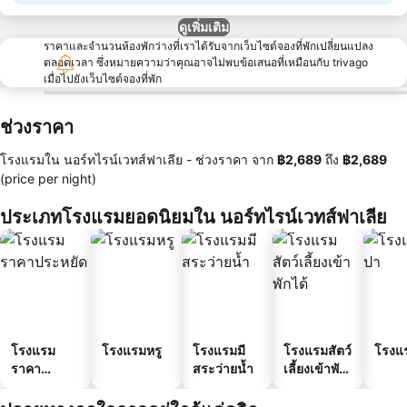
ดูเพิ่มเติม
ราคาและจำนวนห้องพักว่างที่เราได้รับจากเว็บไซต์จองที่พักเปลี่ยนแปลง
ตลอดเวลา ซึ่งหมายความว่าคุณอาจไม่พบข้อเสนอที่เหมือนกับ trivago
เมื่อไปยังเว็บไซต์จองที่พัก
ช่วงราคา
โรงแรมใน นอร์ทไรน์เวทส์ฟาเลีย -
ช่วงราคา
จาก
‎฿2,689
ถึง
‎฿2,689
(price per night)
ประเภทโรงแรมยอดนิยมใน นอร์ทไรน์เวทส์ฟาเลีย
โรงแรม
โรงแรมหรู
โรงแรมมี
โรงแรมสัตว์
โรงแ
ราคา
สระว่ายน้ำ
เลี้ยงเข้าพัก
ประหยัด
ได้