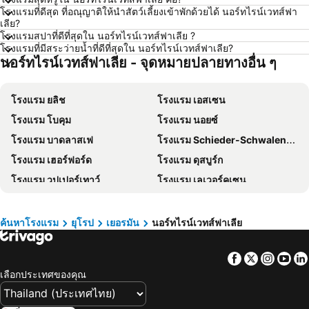
โรงแรม อุดรธานี
โรงแรม ศรีราชา
โรงแรมที่ดีสุด ที่อณุญาติให้นำสัตว์เลี้ยงเข้าพักด้วยได้ นอร์ทไรน์เวทส์ฟา
เลีย?
โรงแรม กระบี่
โรงแรม นครนายก
โรงแรมสปาที่ดีที่สุดใน นอร์ทไรน์เวทส์ฟาเลีย ?
โรงแรมที่มีสระว่ายน้ำที่ดีที่สุดใน นอร์ทไรน์เวทส์ฟาเลีย?
โรงแรม นครพนม
โรงแรม ฮ่องกง
นอร์ทไรน์เวทส์ฟาเลีย - จุดหมายปลายทางอื่น ๆ
โรงแรม Schaffhausen
โรงแรม ไทเป
โรงแรม เกาะเต่า
โรงแรม มัลดีฟส์
โรงแรม ยลิช
โรงแรม เอสเซน
โรงแรม ภาคตะวันออกเฉียงเหนือ
โรงแรม มาเก๊า
โรงแรม โบคุม
โรงแรม นอยซ์
โรงแรม บาหลี
โรงแรม เกาะลังกาวี
โรงแรม บาดลาสเฟ
โรงแรม Schieder-Schwalenberg
โรงแรม ปีนัง
โรงแรม บาห์เรน
โรงแรม เฮอร์ฟอร์ด
โรงแรม ดุสบูร์ก
โรงแรม จอร์เจีย
โรงแรม ลาว
โรงแรม วูปเปอร์เทาว์
โรงแรม เลเวอร์คูเซน
โรงแรม ประเทศไทย
โรงแรม ไซปรัส
โรงแรม มูไฮมม์อันเดอร์รูห์ร
โรงแรม พูลไฮม์
โรงแรม ซาโมส
โรงแรม เกาะช้าง
โรงแรม โคโลญ
โรงแรม บลูล
ค้นหาโรงแรม
ยุโรป
เยอรมัน
นอร์ทไรน์เวทส์ฟาเลีย
โรงแรม เขตเมืองหลวงบรัสเซลส์
Facebook
Twitter
Insta
Yo
เลือกประเทศของคุณ