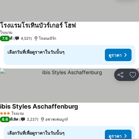
โรงแรมโรเทินบัวร์เกอร์ โฮฟ
โรงแรม
7.6
ดี
4,521
โรเธนเบิร์ก
เลือกวันที่เพื่อดูราคาในวันนั้นๆ
ดูราคา
แชร์
เพ
ibis Styles Aschaffenburg
โรงแรม
3 ดาว
8.6
ดีเลิศ
3,237
อชาฟเฟนบูรก์
เลือกวันที่เพื่อดูราคาในวันนั้นๆ
ดูราคา