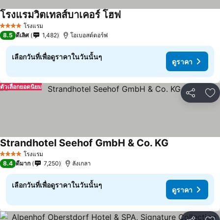
โรงแรมวิตเทลส์บาเคอร์ โฮฟ
โรงแรม
4 ดาว
8.5
ดีเลิศ
1,482
โอเบอสต์ดอร์ฟ
เลือกวันที่เพื่อดูราคาในวันนั้นๆ
ดูราคา
ตัวเลือกยอดนิยม
แชร์
เพ
Strandhotel Seehof GmbH & Co. KG
โรงแรม
4 ดาว
8.4
ดีมาก
7,250
ลังเกลา
เลือกวันที่เพื่อดูราคาในวันนั้นๆ
ดูราคา