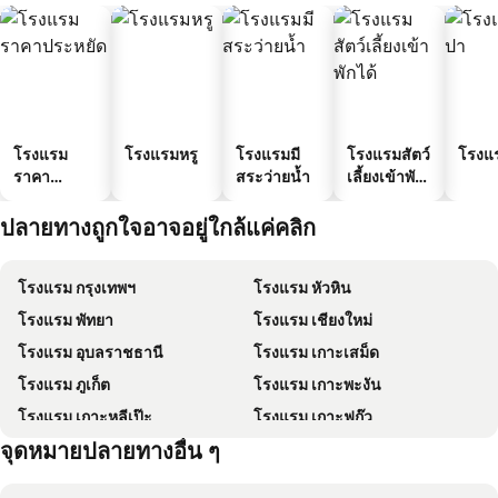
โรงแรม
โรงแรมหรู
โรงแรมมี
โรงแรมสัตว์
โรงแ
ราคา
สระว่ายน้ำ
เลี้ยงเข้าพัก
ประหยัด
ได้
ปลายทางถูกใจอาจอยู่ใกล้แค่คลิก
โรงแรม กรุงเทพฯ
โรงแรม หัวหิน
โรงแรม พัทยา
โรงแรม เชียงใหม่
โรงแรม อุบลราชธานี
โรงแรม เกาะเสม็ด
โรงแรม ภูเก็ต
โรงแรม เกาะพะงัน
โรงแรม เกาะหลีเป๊ะ
โรงแรม เกาะฟุก๊ว
จุดหมายปลายทางอื่น ๆ
โรงแรม Schaffhausen
โรงแรม มัลดีฟส์