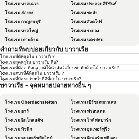
โรงแรม หาดเฉวง
โรงแรม ประจวบคีรีขันธ์
โรงแรม ฮ่องกง
โรงแรม ชะอำ
โรงแรม กาญจนบุรี
โรงแรม สิงคโปร์
โรงแรม หาดใหญ่
โรงแรม ระยอง
โรงแรม เกาะล้าน
โรงแรม นครปฐม
คำถามที่พบบ่อยเกี่ยวกับ บาวาเรีย
โรงแรม นครราชสีมา
โรงแรม ซินยี่
โรงแรมที่ดีที่สุดใน บาวาเรีย?
โรงแรม เขาหลัก
โรงแรม โตเกียว
โรงแรมสุดหรูใน บาวาเรีย คือ?
โรงแรม อุดรธานี
โรงแรม ศรีราชา
โรงแรมที่ดีสุด ที่อณุญาติให้นำสัตว์เลี้ยงเข้าพักด้วยได้ บาวาเรีย?
โรงแรมสปาที่ดีที่สุดใน บาวาเรีย ?
โรงแรม กระบี่
โรงแรม นครนายก
โรงแรมที่มีสระว่ายน้ำที่ดีที่สุดใน บาวาเรีย?
บาวาเรีย - จุดหมายปลายทางอื่น ๆ
โรงแรม นครพนม
โรงแรม เกาะสมุย
โรงแรม เกาะลันตา
โรงแรม ฮ่องกง
โรงแรม Oberdachstetten
โรงแรม เบิร์ชเตสกาเคน
โรงแรม ไทเป
โรงแรม เกาะเต่า
โรงแรม ฮาร์
โรงแรม ฟรอนเตน
โรงแรม ภาคตะวันออกเฉียงเหนือ
โรงแรม มาเก๊า
โรงแรม อินโกลสตัท
โรงแรม โวล์ฟสบวร์ก
โรงแรม บาหลี
โรงแรม เกาะลังกาวี
โรงแรม มิวนิก
โรงแรม อูนเทอร์ฟูริ่ง
โรงแรม ปีนัง
โรงแรม บาห์เรน
โรงแรม อูนเตอร์ชลิสไฮม์
โรงแรม คีเฟอร์สเฟลิเดน
โรงแรม จอร์เจีย
โรงแรม ลาว