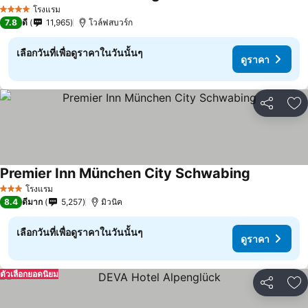
โรงแรม
4 ดาว
7.8
ดี
11,965
โวล์ฟสบวร์ก
เลือกวันที่เพื่อดูราคาในวันนั้นๆ
ดูราคา
แชร์
เพ
Premier Inn München City Schwabing
โรงแรม
3 ดาว
8.4
ดีมาก
5,257
มิวนิค
เลือกวันที่เพื่อดูราคาในวันนั้นๆ
ดูราคา
ตัวเลือกยอดนิยม
แชร์
เพ