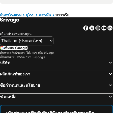
โรงแรม บาดโคกิ่ง
โรงแรม อชาฟเฟนบูรก์
โรงแรม ประเทศไทย
โรงแรม ไซปรัส
โรงแรม Weibersbrunn
โรงแรม โรเซนไฮม
โรงแรม ซาโมส
โรงแรม เกาะช้าง
ค้นหาโรงแรม
ยุโรป
เยอรมัน
บาวาเรีย
โรงแรม แบมเบิร์ก
โรงแรม แอร์ลังเงิน
โรงแรม เขตเมืองหลวงบรัสเซลส์
Facebook
Twitter
Insta
Yo
โรงแรม ฟรูธ
โรงแรม ดาเชา
เลือกประเทศของคุณ
โรงแรม บาดไรทเคนฮอล์
โรงแรม บีสชอฟสวีเซ่น
โรงแรม Saaldorf-Surheim
โรงแรม Eitting
เพิ่มบน Google
โรงแรม เออร์ดิง
โรงแรม แลนด์สเบริก์อัมลิค
ค้นหาผลลัพธ์ของเราได้ง่ายๆ: เพิ่ม trivago
เป็นแหล่งที่มาที่ต้องการบน Google
โรงแรม Sand
โรงแรม Leipheim
บริษัท
โรงแรม Ampfing
โรงแรม อันเตอร์ฮาชิง
โรงแรม Planegg
โรงแรม ไมส์บาค
ผลิตภัณฑ์ของเรา
โรงแรม Obernburg
โรงแรม บาด ฟุสซิงค์
ข้อกำหนดและนโยบาย
โรงแรม นอยอูม
โรงแรม ฟรีเอน
โรงแรม ออโตเบาเรน
โรงแรม Neualbenreuth
ช่วยเหลือ