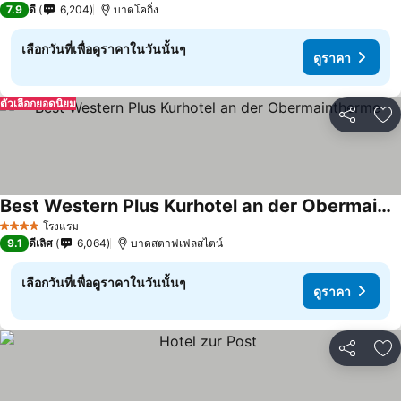
7.9
ดี
6,204
บาดโคกิ่ง
เลือกวันที่เพื่อดูราคาในวันนั้นๆ
ดูราคา
ตัวเลือกยอดนิยม
แชร์
เพ
Best Western Plus Kurhotel an der Obermaintherme
โรงแรม
4 ดาว
9.1
ดีเลิศ
6,064
บาดสตาฟเฟลสไตน์
เลือกวันที่เพื่อดูราคาในวันนั้นๆ
ดูราคา
แชร์
เพ