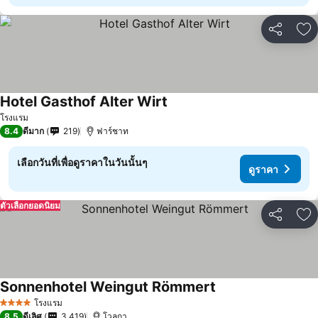
แชร์
เพ
Hotel Gasthof Alter Wirt
โรงแรม
8.4
ดีมาก
219
ฟาร์ชาท
เลือกวันที่เพื่อดูราคาในวันนั้นๆ
ดูราคา
ตัวเลือกยอดนิยม
แชร์
เพ
Sonnenhotel Weingut Römmert
โรงแรม
4 ดาว
8.5
ดีเลิศ
3,419
โวลกา