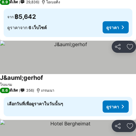
8.9
ดีเลิศ
29,836
โอเบอดิง
฿5,642
จาก
ดูราคาจาก
6 เว็บไซต์
ดูราคา
แชร์
เพ
J&auml;gerhof
โรงแรม
8.6
ดีเลิศ
356
เกรนเนา
เลือกวันที่เพื่อดูราคาในวันนั้นๆ
ดูราคา
แชร์
เพ