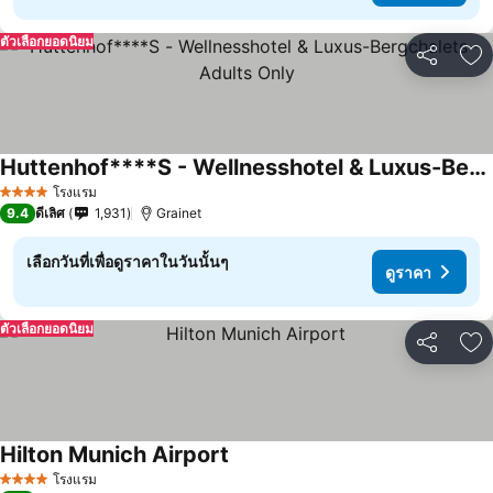
ตัวเลือกยอดนิยม
แชร์
เพ
Huttenhof****S - Wellnesshotel & Luxus-Bergchalets - Adults Only
โรงแรม
4 ดาว
9.4
ดีเลิศ
1,931
Grainet
เลือกวันที่เพื่อดูราคาในวันนั้นๆ
ดูราคา
ตัวเลือกยอดนิยม
แชร์
เพ
Hilton Munich Airport
โรงแรม
4 ดาว