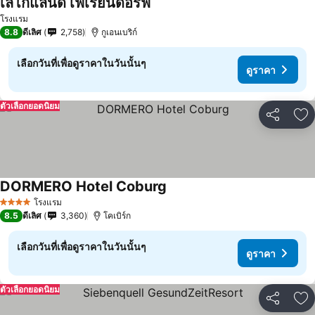
เลโกแลนด์ เฟเรียนดอร์ฟ
โรงแรม
8.8
ดีเลิศ
2,758
กูเอนเบริก์
เลือกวันที่เพื่อดูราคาในวันนั้นๆ
ดูราคา
ตัวเลือกยอดนิยม
แชร์
เพ
DORMERO Hotel Coburg
โรงแรม
4 ดาว
8.5
ดีเลิศ
3,360
โคเบิร์ก
เลือกวันที่เพื่อดูราคาในวันนั้นๆ
ดูราคา
ตัวเลือกยอดนิยม
แชร์
เพ