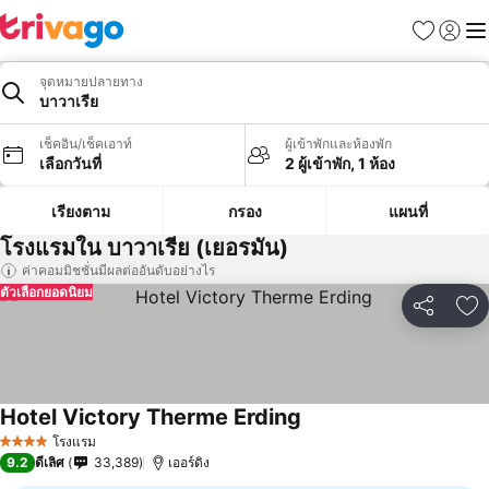
รายการโป
เข้าสู่ร
เมนู
จุดหมายปลายทาง
บาวาเรีย
เช็คอิน/เช็คเอาท์
ผู้เข้าพักและห้องพัก
เลือกวันที่
2 ผู้เข้าพัก, 1 ห้อง
เรียงตาม
กรอง
แผนที่
โรงแรมใน บาวาเรีย (เยอรมัน)
ค่าคอมมิชชั่นมีผลต่ออันดับอย่างไร
ตัวเลือกยอดนิยม
แชร์
เพ
Hotel Victory Therme Erding
โรงแรม
4 ดาว
9.2
ดีเลิศ
33,389
เออร์ดิง