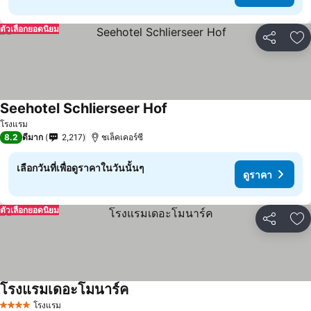
ตัวเลือกยอดนิยม
แชร์
เพ
Seehotel Schlierseer Hof
โรงแรม
8.2
ดีมาก
2,217
ชเล็คเคอร์ซี
เลือกวันที่เพื่อดูราคาในวันนั้นๆ
ดูราคา
ตัวเลือกยอดนิยม
แชร์
เพ
โรงแรมเดอะโมนาร์ค
โรงแรม
4 ดาว