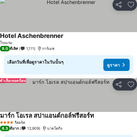
แชร์
เพ
Hotel Aschenbrenner
โรงแรม
9.0
ดีเลิศ
1,111
การ์เมช
เลือกวันที่เพื่อดูราคาในวันนั้นๆ
ดูราคา
ตัวเลือกยอดนิยม
แชร์
เพ
มาร์ก โอเรล สปาแอนด์กอล์ฟรีสอร์ท
รีสอร์ท
4 ดาว
8.3
ดีมาก
12,909
บาดโคกิ่ง