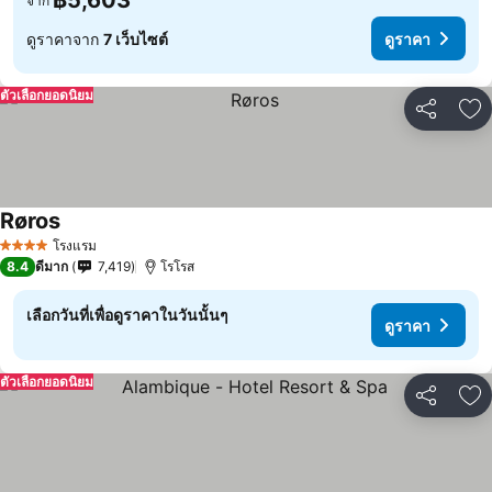
฿5,603
จาก
ดูราคาจาก
7 เว็บไซต์
ดูราคา
ตัวเลือกยอดนิยม
แชร์
เพ
Røros
โรงแรม
4 ดาว
8.4
ดีมาก
7,419
โรโรส
เลือกวันที่เพื่อดูราคาในวันนั้นๆ
ดูราคา
ตัวเลือกยอดนิยม
แชร์
เพ