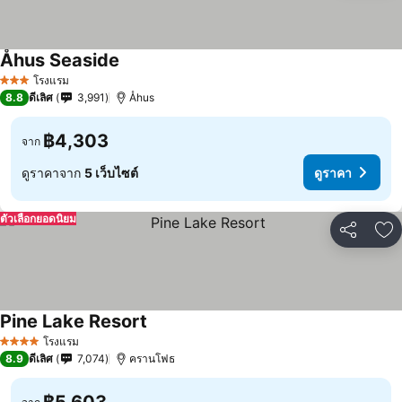
Åhus Seaside
โรงแรม
3 ดาว
8.8
ดีเลิศ
3,991
Åhus
฿4,303
จาก
ดูราคาจาก
5 เว็บไซต์
ดูราคา
ตัวเลือกยอดนิยม
แชร์
เพ
Pine Lake Resort
โรงแรม
4 ดาว
8.9
ดีเลิศ
7,074
ครานโฟธ