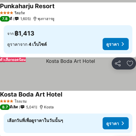
Punkaharju Resort
รีสอร์ท
4 ดาว
7.8
ดี
1,605
พุงกาฮารยู
฿1,413
จาก
ดูราคาจาก
4 เว็บไซต์
ดูราคา
ตัวเลือกยอดนิยม
แชร์
เพ
Kosta Boda Art Hotel
โรงแรม
4 ดาว
8.7
ดีเลิศ
5,041
Kosta
เลือกวันที่เพื่อดูราคาในวันนั้นๆ
ดูราคา