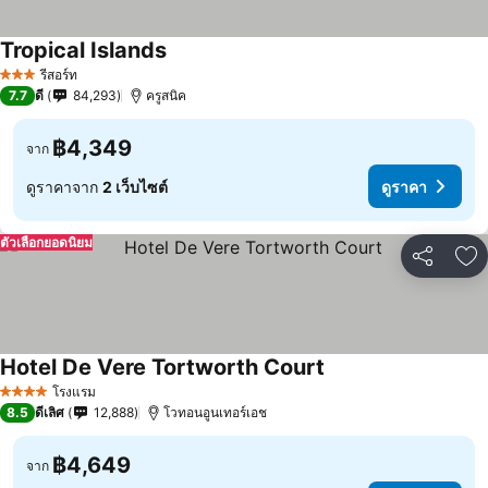
Tropical Islands
รีสอร์ท
3 ดาว
7.7
ดี
84,293
ครูสนิค
฿4,349
จาก
ดูราคาจาก
2 เว็บไซต์
ดูราคา
ตัวเลือกยอดนิยม
แชร์
เพ
Hotel De Vere Tortworth Court
โรงแรม
4 ดาว
8.5
ดีเลิศ
12,888
โวทอนอูนเทอร์เอช
฿4,649
จาก