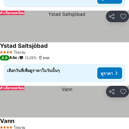
ตัวเลือกยอดนิยม
แชร์
เพ
Ystad Saltsjöbad
โรงแรม
4 ดาว
8.8
ดีเลิศ
12,251
ตอด
เลือกวันที่เพื่อดูราคาในวันนั้นๆ
ดูราคา
ตัวเลือกยอดนิยม
แชร์
เพ
Vann
โรงแรม