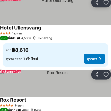
แชร์
เพ
Hotel Ullensvang
โรงแรม
4 ดาว
8.8
ดีเลิศ
4,533
Ullensvang
฿8,616
จาก
ดูราคาจาก
7 เว็บไซต์
ดูราคา
ตัวเลือกยอดนิยม
แชร์
เพ
Rox Resort
โรงแรม
5 ดาว
8.4
ดีมาก
469
Køge