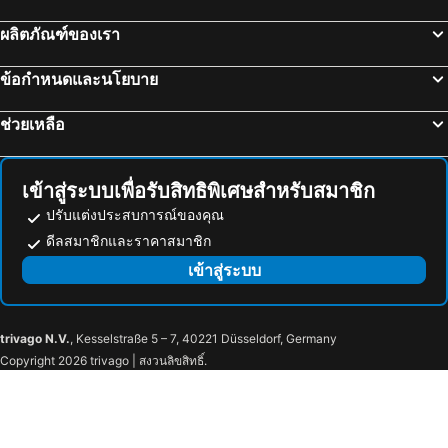
โรงแรม เอเธนส์
โรงแรม แฮมเบิก
ผลิตภัณฑ์ของเรา
โรงแรม สตาสบูร์ก
โรงแรม เบอร์เกน
ข้อกำหนดและนโยบาย
โรงแรม เซนต์ปีเตอร์สเบิร์ก
โรงแรม เวโรนา
โรงแรม ดุสเซลดอร์ฟ
โรงแรม ลิเวอร์พูล
ช่วยเหลือ
โรงแรม ฮีทโทรว์
โรงแรม วิก
โรงแรม ไบรตัน
โรงแรม เอกิลสตาร์ดีร์
เข้าสู่ระบบเพื่อรับสิทธิพิเศษสำหรับสมาชิก
ปรับแต่งประสบการณ์ของคุณ
ดีลสมาชิกและราคาสมาชิก
เข้าสู่ระบบ
trivago N.V.
, Kesselstraße 5 – 7, 40221 Düsseldorf, Germany
Copyright 2026 trivago | สงวนลิขสิทธิ์.