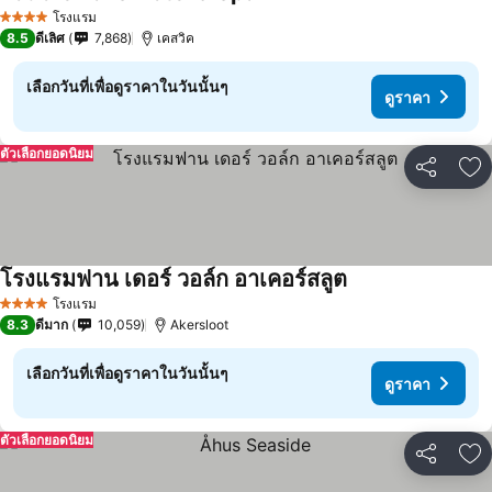
โรงแรม
4 ดาว
8.5
ดีเลิศ
7,868
เคสวิค
เลือกวันที่เพื่อดูราคาในวันนั้นๆ
ดูราคา
ตัวเลือกยอดนิยม
แชร์
เพ
โรงแรมฟาน เดอร์ วอล์ก อาเคอร์สลูต
โรงแรม
4 ดาว
8.3
ดีมาก
10,059
Akersloot
เลือกวันที่เพื่อดูราคาในวันนั้นๆ
ดูราคา
ตัวเลือกยอดนิยม
แชร์
เพ