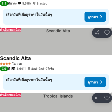
4 ดาว
8.2
ดีมาก
5,618
Brastad
เลือกวันที่เพื่อดูราคาในวันนั้นๆ
ดูราคา
ตัวเลือกยอดนิยม
แชร์
เพ
Scandic Alta
โรงแรม
4 ดาว
7.9
ดี
6,641
อัลท่าวิลล่ามิลีเซีย
เลือกวันที่เพื่อดูราคาในวันนั้นๆ
ดูราคา
ตัวเลือกยอดนิยม
แชร์
เพ