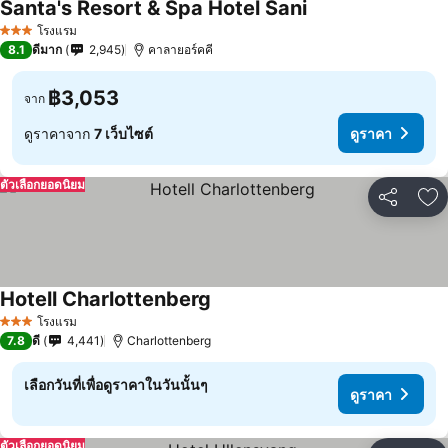
Santa's Resort & Spa Hotel Sani
โรงแรม
3 ดาว
8.1
ดีมาก
2,945
คาลายอร์คคี
฿3,053
จาก
ดูราคาจาก
7 เว็บไซต์
ดูราคา
ตัวเลือกยอดนิยม
แชร์
เพ
Hotell Charlottenberg
โรงแรม
3 ดาว
7.8
ดี
4,441
Charlottenberg
เลือกวันที่เพื่อดูราคาในวันนั้นๆ
ดูราคา
ตัวเลือกยอดนิยม