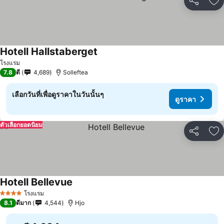
แชร์
เพ
Hotell Hallstaberget
โรงแรม
7.8
ดี
4,689
Solleftea
เลือกวันที่เพื่อดูราคาในวันนั้นๆ
ดูราคา
ตัวเลือกยอดนิยม
แชร์
เพ
Hotell Bellevue
โรงแรม
4 ดาว
8.1
ดีมาก
4,544
Hjo