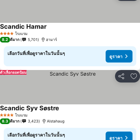
Scandic Hamar
โรงแรม
4 ดาว
8.2
ดีมาก
5,701
ฮามาร์
เลือกวันที่เพื่อดูราคาในวันนั้นๆ
ดูราคา
ตัวเลือกยอดนิยม
แชร์
เพ
Scandic Syv Søstre
โรงแรม
4 ดาว
8.3
ดีมาก
3,423
Alstahaug
เลือกวันที่เพื่อดูราคาในวันนั้นๆ
ดูราคา