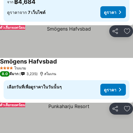
฿4,684
จาก
ดูราคาจาก
7 เว็บไซต์
ดูราคา
ตัวเลือกยอดนิยม
แชร์
เพ
Smögens Hafvsbad
โรงแรม
4 ดาว
8.0
ดีมาก
3,235
สโมเกน
เลือกวันที่เพื่อดูราคาในวันนั้นๆ
ดูราคา
ตัวเลือกยอดนิยม
แชร์
เพ