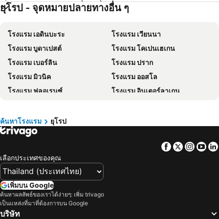
ยุโรป - จุดหมายปลายทางอื่น ๆ
โรงแรม เวียงจันทน์
โรงแรม ปีนัง
โรงแรม เกาะลันตา
โรงแรม ญี่ปุ่น
โรงแรม เอดินบะระ
โรงแรม เวียนนา
โรงแรม ภาคตะวันออกเฉียงเหนือ
โรงแรม Schaffhausen
โรงแรม บูดาเปสต์
โรงแรม โคเปนเฮเกน
โรงแรม มาเก๊า
โรงแรม ไทเป
โรงแรม เบอร์ลิน
โรงแรม ปราก
โรงแรม ทัสคานี
โรงแรม บาหลี
โรงแรม มิวนิค
โรงแรม ออสโล
โรงแรม คาเมรอนไฮแลนด์
โรงแรม จอร์เจีย
โรงแรม ฟลอเรนซ์
โรงแรม อินเตอร์ลาเกน
โรงแรม ลักเซมเบิร์ก
โรงแรม มัลดีฟส์
โรงแรม ลิสบอน
โรงแรม เวนิซ
โรงแรม กาลิเซีย
โรงแรม ซาโมส
โรงแรม เฮลซิงกิ
โรงแรม เรคยาวิก
โรงแรม ภาคใต้
โรงแรม ลิกูเรีย
ค้นหาโรงแรม
ยุโรป
โรงแรม แมนเชสเตอร์
โรงแรม วอร์ซอ
โรงแรม มาเช่
Facebook
Twitter
Insta
Yo
โรงแรม แฟรงค์เฟิร์ต
โรงแรม อันตัลยา
เลือกประเทศของคุณ
โรงแรม ซาลส์บวร์ก
โรงแรม นีส
โรงแรม อาลานยา
โรงแรม เซอร์แมท
เพิ่มบน Google
โรงแรม พอร์ตโต้
โรงแรม ซูริค
ค้นหาผลลัพธ์ของเราได้ง่ายๆ: เพิ่ม trivago
เป็นแหล่งที่มาที่ต้องการบน Google
โรงแรม บรัสเซลส์
โรงแรม ทาลลินน์
บริษัท
โรงแรม ดับลิน
โรงแรม แอทเวิร์พ