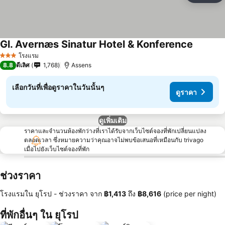
Gl. Avernæs Sinatur Hotel & Konference
โรงแรม
3 ดาว
8.8
ดีเลิศ
1,768
Assens
เลือกวันที่เพื่อดูราคาในวันนั้นๆ
ดูราคา
ดูเพิ่มเติม
ราคาและจำนวนห้องพักว่างที่เราได้รับจากเว็บไซต์จองที่พักเปลี่ยนแปลง
ตลอดเวลา ซึ่งหมายความว่าคุณอาจไม่พบข้อเสนอที่เหมือนกับ trivago
เมื่อไปยังเว็บไซต์จองที่พัก
ช่วงราคา
โรงแรมใน ยุโรป -
ช่วงราคา
จาก
‎฿1,413
ถึง
‎฿8,616
(price per night)
ที่พักอื่นๆ ใน ยุโรป