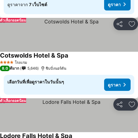
ดูราคาจาก
7 เว็บไซต์
ดูราคา
ตัวเลือกยอดนิยม
แชร์
เพ
Cotswolds Hotel & Spa
โรงแรม
4 ดาว
8.0
ดีมาก
5,646
ชิบบิ่งนอร์ตัน
เลือกวันที่เพื่อดูราคาในวันนั้นๆ
ดูราคา
ตัวเลือกยอดนิยม
แชร์
เพ
Lodore Falls Hotel & Spa