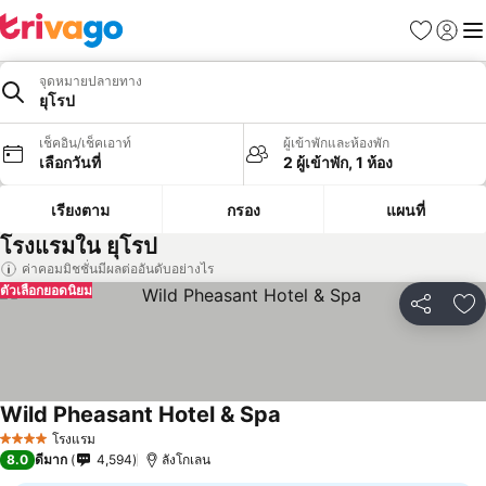
รายการโป
เข้าสู่ร
เมนู
จุดหมายปลายทาง
ยุโรป
เช็คอิน/เช็คเอาท์
ผู้เข้าพักและห้องพัก
เลือกวันที่
2 ผู้เข้าพัก, 1 ห้อง
เรียงตาม
กรอง
แผนที่
โรงแรมใน ยุโรป
ค่าคอมมิชชั่นมีผลต่ออันดับอย่างไร
ตัวเลือกยอดนิยม
แชร์
เพ
Wild Pheasant Hotel & Spa
โรงแรม
4 ดาว
8.0
ดีมาก
4,594
ลังโกเลน