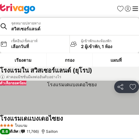
รายการโป
เข้าสู่ร
เมนู
จุดหมายปลายทาง
สวิสเซอร์แลนด์
เช็คอิน/เช็คเอาท์
ผู้เข้าพักและห้องพัก
เลือกวันที่
2 ผู้เข้าพัก, 1 ห้อง
เรียงตาม
กรอง
แผนที่
โรงแรมใน สวิสเซอร์แลนด์ (ยุโรป)
ค่าคอมมิชชั่นมีผลต่ออันดับอย่างไร
ตัวเลือกยอดนิยม
แชร์
เพ
โรงแรมเดแบงเดอไซยง
โรงแรม
4 ดาว
8.6
ดีเลิศ
11,766
Saillon