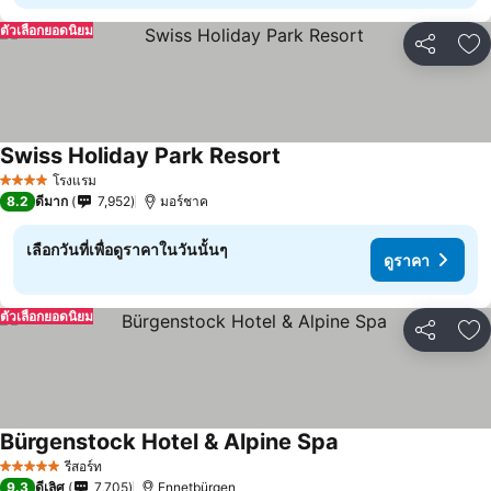
ตัวเลือกยอดนิยม
แชร์
เพ
Swiss Holiday Park Resort
โรงแรม
4 ดาว
8.2
ดีมาก
7,952
มอร์ชาค
เลือกวันที่เพื่อดูราคาในวันนั้นๆ
ดูราคา
ตัวเลือกยอดนิยม
แชร์
เพ
Bürgenstock Hotel & Alpine Spa
รีสอร์ท
5 ดาว
9.3
ดีเลิศ
7,705
Ennetbürgen