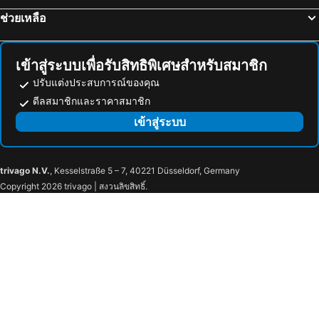
โรงแรม Amden
โรงแรม แอสโคนา
ช่วยเหลือ
โรงแรม Amriswil
โรงแรม Weinfelden
โรงแรม Burgdorf
โรงแรม บีลไบเนอร์
เข้าสู่ระบบเพื่อรับสิทธิพิเศษสำหรับสมาชิก
ปรับแต่งประสบการณ์ของคุณ
ดีลสมาชิกและราคาสมาชิก
เข้าสู่ระบบ
trivago N.V.
, Kesselstraße 5 – 7, 40221 Düsseldorf, Germany
Copyright 2026 trivago | สงวนลิขสิทธิ์.