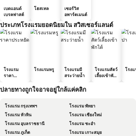
เบดแอนด์
โฮสเทล
เซอร์วิส
เบรคฟาสต์
อพาร์ตเมนต์
ประเภทโรงแรมยอดนิยมใน สวิสเซอร์แลนด์
โรงแรม
โรงแรมหรู
โรงแรมมี
โรงแรมสัตว์
โรงแ
ราคา
สระว่ายน้ำ
เลี้ยงเข้าพัก
ประหยัด
ได้
ปลายทางถูกใจอาจอยู่ใกล้แค่คลิก
โรงแรม กรุงเทพฯ
โรงแรม พัทยา
โรงแรม หัวหิน
โรงแรม เชียงใหม่
โรงแรม อุบลราชธานี
โรงแรม ชะอำ
โรงแรม ภูเก็ต
โรงแรม เกาะสมุย