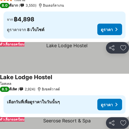
4 ดาว
8.0
ดีมาก
3,550
อินเตอร์ลาเกน
฿4,898
จาก
ดูราคาจาก
8 เว็บไซต์
ดูราคา
ตัวเลือกยอดนิยม
แชร์
เพ
Lake Lodge Hostel
โฮสเทล
8.5
ดีเลิศ
2,924
อิเซลท์วาลด์
เลือกวันที่เพื่อดูราคาในวันนั้นๆ
ดูราคา
ตัวเลือกยอดนิยม
แชร์
เพ