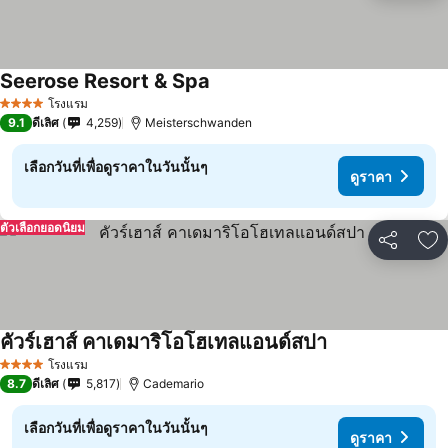
Seerose Resort & Spa
โรงแรม
4 ดาว
9.1
ดีเลิศ
4,259
Meisterschwanden
เลือกวันที่เพื่อดูราคาในวันนั้นๆ
ดูราคา
ตัวเลือกยอดนิยม
แชร์
เพ
คัวร์เฮาส์ คาเดมาริโอโฮเทลแอนด์สปา
โรงแรม
4 ดาว
8.7
ดีเลิศ
5,817
Cademario
เลือกวันที่เพื่อดูราคาในวันนั้นๆ
ดูราคา