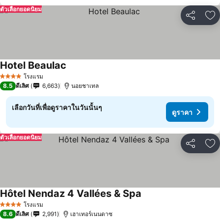
ตัวเลือกยอดนิยม
แชร์
เพ
Hotel Beaulac
โรงแรม
4 ดาว
8.5
ดีเลิศ
6,663
นอยชาเทล
เลือกวันที่เพื่อดูราคาในวันนั้นๆ
ดูราคา
ตัวเลือกยอดนิยม
แชร์
เพ
Hôtel Nendaz 4 Vallées & Spa
โรงแรม
4 ดาว
8.6
ดีเลิศ
2,991
เฮาเทอร์เนนดาซ