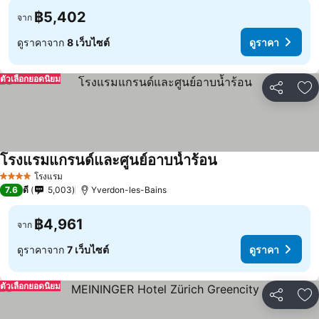
฿5,402
จาก
ดูราคาจาก
8 เว็บไซต์
ดูราคา
ตัวเลือกยอดนิยม
แชร์
เพ
โรงแรมแกรนด์และศูนย์อาบน้ำร้อน
โรงแรม
4 ดาว
7.6
ดี
5,003
Yverdon-les-Bains
฿4,961
จาก
ดูราคาจาก
7 เว็บไซต์
ดูราคา
ตัวเลือกยอดนิยม
แชร์
เพ