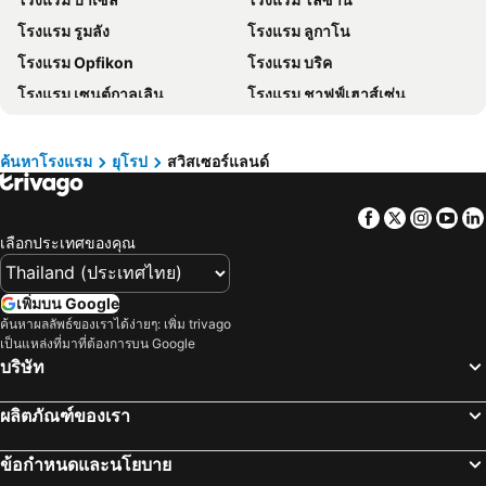
โรงแรม มาเก๊า
โรงแรม ไทเป
โรงแรม รูมลัง
โรงแรม ลูกาโน
โรงแรม ทัสคานี
โรงแรม บาหลี
โรงแรม Opfikon
โรงแรม บริค
โรงแรม คาเมรอนไฮแลนด์
โรงแรม จอร์เจีย
โรงแรม เซนต์กาลเลิน
โรงแรม ชาฟฟ์เฮาส์เซ่น
โรงแรม ลักเซมเบิร์ก
โรงแรม มัลดีฟส์
โรงแรม เลาเทอร์บรูนเนน
โรงแรม เวนเจน
โรงแรม สิงคโปร์
โรงแรม กาลิเซีย
โรงแรม Wallisellen
โรงแรม โคลเตน
โรงแรม ซาโมส
โรงแรม ภาคใต้
ค้นหาโรงแรม
ยุโรป
สวิสเซอร์แลนด์
โรงแรม Widnau
โรงแรม Quarten
โรงแรม ลิกูเรีย
โรงแรม มาเช่
Facebook
Twitter
Insta
Yo
โรงแรม Matten bei Interlaken
โรงแรม คานเดอร์สเทค
เลือกประเทศของคุณ
โรงแรม เวกกีส์
โรงแรม ครีเอนส์
โรงแรม Horw
โรงแรม มาร์ทีคนี
เพิ่มบน Google
โรงแรม ทาช
โรงแรม กลาทบรูค
ค้นหาผลลัพธ์ของเราได้ง่ายๆ: เพิ่ม trivago
เป็นแหล่งที่มาที่ต้องการบน Google
โรงแรม Pilatus Kulm
โรงแรม ราเพอร์สวิว
บริษัท
โรงแรม โลคาร์โน
โรงแรม เบรนซ์
โรงแรม มูเรน
โรงแรม อิเซลท์วาลด์
ผลิตภัณฑ์ของเรา
โรงแรม ทัน
โรงแรม บาดรากาซ
ข้อกำหนดและนโยบาย
โรงแรม ซาเมดาน
โรงแรม Weesen