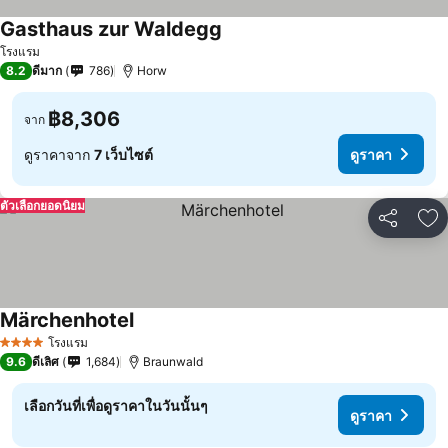
Gasthaus zur Waldegg
โรงแรม
8.2
ดีมาก
786
Horw
฿8,306
จาก
ดูราคาจาก
7 เว็บไซต์
ดูราคา
ตัวเลือกยอดนิยม
แชร์
เพ
Märchenhotel
โรงแรม
4 ดาว
9.6
ดีเลิศ
1,684
Braunwald
เลือกวันที่เพื่อดูราคาในวันนั้นๆ
ดูราคา