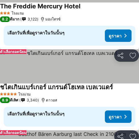
The Freddie Mercury Hotel
โรงแรม
3 ดาว
8.2
ดีมาก
3,122
มองโทรซ์
เลือกวันที่เพื่อดูราคาในวันนั้นๆ
ดูราคา
ตัวเลือกยอดนิยม
แชร์
เพ
ชไตเกินแบร์เกอร์ แกรนด์โฮเทล เบลเวแดร์
โรงแรม
5 ดาว
8.9
ดีเลิศ
3,340
ดาวอส
เลือกวันที่เพื่อดูราคาในวันนั้นๆ
ดูราคา
ตัวเลือกยอดนิยม