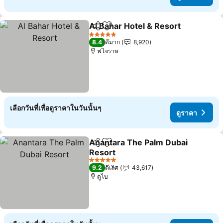
Al Bahar Hotel & Resort
แชร์
เพิ่มในรายการโปรด
ดู
5 ดาว
8.4
ดีมาก
8,920
ฟไจราห
เลือกวันที่เพื่อดูราคาในวันนั้นๆ
ดูราคา
Anantara The Palm Dubai
แชร์
เพิ่มในรายการโปรด
Resort
ดูราคา
5 ดาว
9.2
ดีเลิศ
43,617
ดูไบ