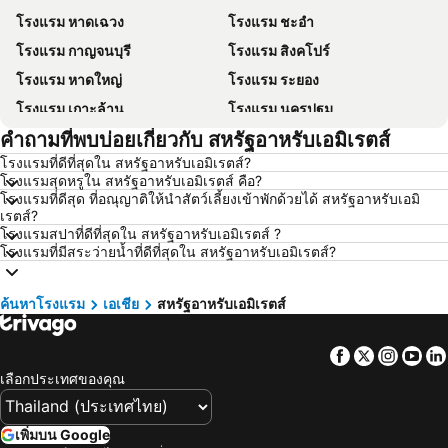
โรงแรม หาดเฉวง
โรงแรม ชะอำ
โรงแรม กาญจนบุรี
โรงแรม สิงคโปร์
โรงแรม หาดใหญ่
โรงแรม ระยอง
โรงแรม เกาะล้าน
โรงแรม นครปฐม
คำถามที่พบบ่อยเกี่ยวกับ สหรัฐอาหรับเอมิเรตส์
โรงแรม นครราชสีมา
โรงแรม ซินยี่
โรงแรมที่ดีที่สุดใน สหรัฐอาหรับเอมิเรตส์?
โรงแรม เขาหลัก
โรงแรม โตเกียว
โรงแรมสุดหรูใน สหรัฐอาหรับเอมิเรตส์ คือ?
โรงแรม อุดรธานี
โรงแรม ศรีราชา
โรงแรมที่ดีสุด ที่อณุญาติให้นำสัตว์เลี้ยงเข้าพักด้วยได้ สหรัฐอาหรับเอมิ
เรตส์?
โรงแรม กระบี่
โรงแรม นครนายก
โรงแรมสปาที่ดีที่สุดใน สหรัฐอาหรับเอมิเรตส์ ?
โรงแรมที่มีสระว่ายน้ำที่ดีที่สุดใน สหรัฐอาหรับเอมิเรตส์?
โรงแรม นครพนม
โรงแรม เกาะฟุก๊ว
โรงแรม Schaffhausen
โรงแรม ไทเป
ค้นหาโรงแรม
เอเชีย
สหรัฐอาหรับเอมิเรตส์
โรงแรม เกาะเต่า
โรงแรม มัลดีฟส์
โรงแรม ภาคตะวันออกเฉียงเหนือ
โรงแรม มาเก๊า
Facebook
Twitter
Insta
Yo
โรงแรม บาหลี
โรงแรม เกาะลังกาวี
เลือกประเทศของคุณ
โรงแรม ปีนัง
โรงแรม บาห์เรน
โรงแรม จอร์เจีย
โรงแรม ลาว
เพิ่มบน Google