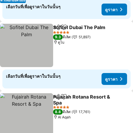
ตัวเลือกยอดนิยม
เลือกวันที่เพื่อดูราคาในวันนั้นๆ
ดูราคา
Sofitel Dubai The Palm
แชร์
เพิ่มในรายการโปรด
ดูร
5 ดาว
9.3
ดีเลิศ
51,897
ดูไบ
เลือกวันที่เพื่อดูราคาในวันนั้นๆ
ดูราคา
Fujairah Rotana Resort &
แชร์
เพิ่มในรายการโปรด
Spa
ดูราคา
5 ดาว
8.8
ดีเลิศ
17,761
Al Aqah