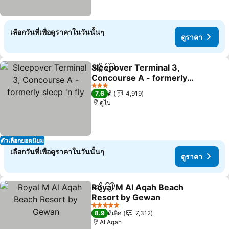
เลือกวันที่เพื่อดูราคาในวันนั้นๆ
ดูราคา
Sleepover Terminal 3,
แชร์
เพิ่มในรายการโปรด
Concourse A - formerly
sleep 'n fly
ดูราคา
3 ดาว
7.6
ดี
4,919
ดูไบ
ตัวเลือกยอดนิยม
เลือกวันที่เพื่อดูราคาในวันนั้นๆ
ดูราคา
Royal M Al Aqah Beach
แชร์
เพิ่มในรายการโปรด
Resort by Gewan
ดูราคา
5 ดาว
8.9
ดีเลิศ
7,312
Al Aqah