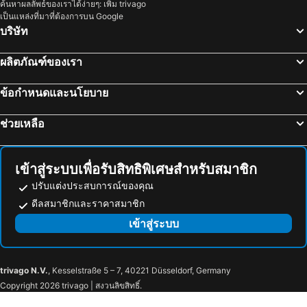
ค้นหาผลลัพธ์ของเราได้ง่ายๆ: เพิ่ม trivago
โรงแรม ประเทศไทย
โรงแรม ไซปรัส
เป็นแหล่งที่มาที่ต้องการบน Google
โรงแรม ซาโมส
โรงแรม เกาะช้าง
บริษัท
โรงแรม เกาะเสม็ด
โรงแรม เขตเมืองหลวงบรัสเซลส์
ผลิตภัณฑ์ของเรา
ข้อกำหนดและนโยบาย
ช่วยเหลือ
เข้าสู่ระบบเพื่อรับสิทธิพิเศษสำหรับสมาชิก
ปรับแต่งประสบการณ์ของคุณ
ดีลสมาชิกและราคาสมาชิก
เข้าสู่ระบบ
trivago N.V.
, Kesselstraße 5 – 7, 40221 Düsseldorf, Germany
Copyright 2026 trivago | สงวนลิขสิทธิ์.