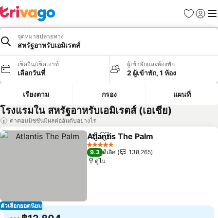
รายการโป
เข้าสู่ร
เมนู
จุดหมายปลายทาง
สหรัฐอาหรับเอมิเรตส์
เช็คอิน/เช็คเอาท์
ผู้เข้าพักและห้องพัก
เลือกวันที่
2 ผู้เข้าพัก, 1 ห้อง
เรียงตาม
กรอง
แผนที่
โรงแรมใน สหรัฐอาหรับเอมิเรตส์ (เอเชีย)
ค่าคอมมิชชั่นมีผลต่ออันดับอย่างไร
Atlantis The Palm
แชร์
เพิ่มในรายการโปรด
ดูราคา
5 ดาว
9.3
ดีเลิศ
138,265
ดูไบ
ตัวเลือกยอดนิยม