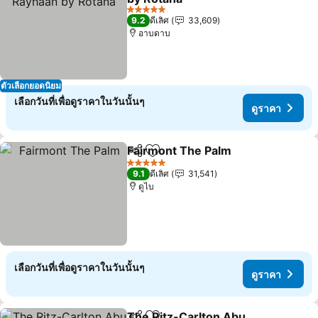
ดูราคา
5 ดาว
9.2
ดีเลิศ
33,609
อาบดาบ
ตัวเลือกยอดนิยม
เลือกวันที่เพื่อดูราคาในวันนั้นๆ
ดูราคา
Fairmont The Palm
แชร์
เพิ่มในรายการโปรด
ดูราคา
5 ดาว
9.1
ดีเลิศ
31,541
ดูไบ
เลือกวันที่เพื่อดูราคาในวันนั้นๆ
ดูราคา
The Ritz-Carlton Abu