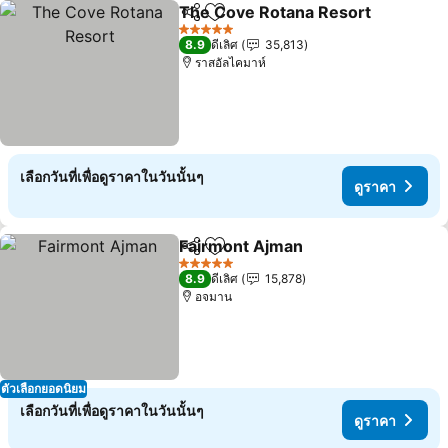
The Cove Rotana Resort
แชร์
เพิ่มในรายการโปรด
ด
5 ดาว
8.9
ดีเลิศ
35,813
ราสอัลไคมาห์
เลือกวันที่เพื่อดูราคาในวันนั้นๆ
ดูราคา
Fairmont Ajman
แชร์
เพิ่มในรายการโปรด
ดูราคา
5 ดาว
8.9
ดีเลิศ
15,878
อจมาน
ตัวเลือกยอดนิยม
เลือกวันที่เพื่อดูราคาในวันนั้นๆ
ดูราคา