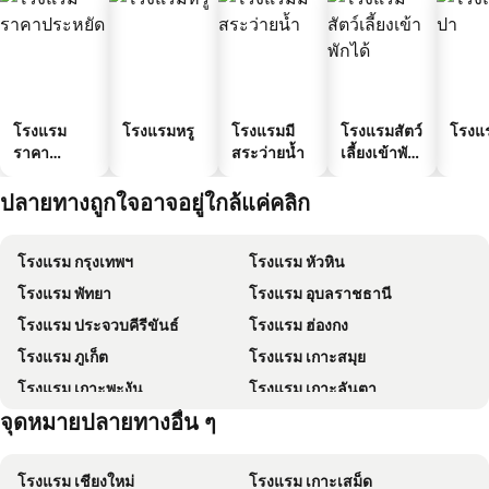
โรงแรม
โรงแรมหรู
โรงแรมมี
โรงแรมสัตว์
โรงแ
ราคา
สระว่ายน้ำ
เลี้ยงเข้าพัก
ประหยัด
ได้
ปลายทางถูกใจอาจอยู่ใกล้แค่คลิก
โรงแรม กรุงเทพฯ
โรงแรม หัวหิน
โรงแรม พัทยา
โรงแรม อุบลราชธานี
โรงแรม ประจวบคีรีขันธ์
โรงแรม ฮ่องกง
โรงแรม ภูเก็ต
โรงแรม เกาะสมุย
โรงแรม เกาะพะงัน
โรงแรม เกาะลันตา
จุดหมายปลายทางอื่น ๆ
โรงแรม เกาะหลีเป๊ะ
โรงแรม ฮ่องกง
โรงแรม เชียงใหม่
โรงแรม เกาะเสม็ด