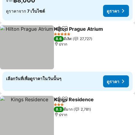
฿8,000
จาก
ดูราคาจาก
7 เว็บไซต์
ดูราคา
Hilton Prague Atrium
แชร์
เพิ่มในรายการโปรด
5 ดาว
8.6
ดีเลิศ
27,727
ปราก
เลือกวันที่เพื่อดูราคาในวันนั้นๆ
ดูราคา
Kings Residence
แชร์
เพิ่มในรายการโปรด
3 ดาว
8.3
ดีมาก
2,781
ปราก