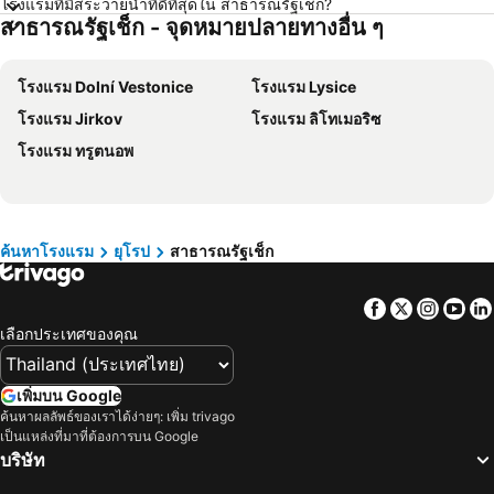
โรงแรมที่มีสระว่ายน้ำที่ดีที่สุดใน สาธารณรัฐเช็ก?
สาธารณรัฐเช็ก - จุดหมายปลายทางอื่น ๆ
โรงแรม เวียงจันทน์
โรงแรม เกาะหลีเป๊ะ
โรงแรม เกาะลันตา
โรงแรม ญี่ปุ่น
โรงแรม Dolní Vestonice
โรงแรม Lysice
โรงแรม ภาคตะวันออกเฉียงเหนือ
โรงแรม Schaffhausen
โรงแรม Jirkov
โรงแรม ลิโทเมอริซ
โรงแรม มาเก๊า
โรงแรม ไทเป
โรงแรม ทรูตนอพ
โรงแรม ทัสคานี
โรงแรม บาหลี
โรงแรม คาเมรอนไฮแลนด์
โรงแรม จอร์เจีย
โรงแรม ลักเซมเบิร์ก
โรงแรม มัลดีฟส์
โรงแรม สิงคโปร์
โรงแรม กาลิเซีย
ค้นหาโรงแรม
ยุโรป
สาธารณรัฐเช็ก
โรงแรม ซาโมส
โรงแรม ภาคใต้
Facebook
Twitter
Insta
Yo
โรงแรม ลิกูเรีย
โรงแรม มาเช่
เลือกประเทศของคุณ
เพิ่มบน Google
ค้นหาผลลัพธ์ของเราได้ง่ายๆ: เพิ่ม trivago
เป็นแหล่งที่มาที่ต้องการบน Google
บริษัท