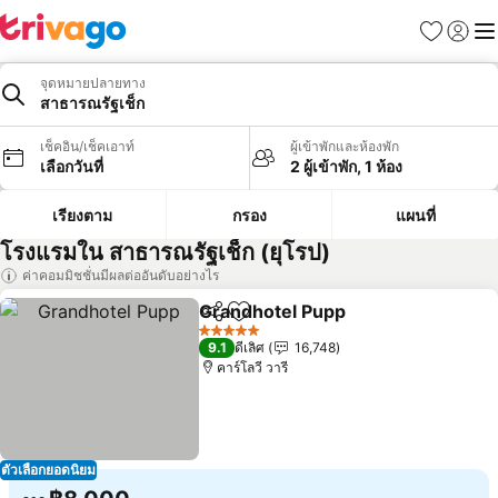
รายการโป
เข้าสู่ร
เมนู
จุดหมายปลายทาง
สาธารณรัฐเช็ก
เช็คอิน/เช็คเอาท์
ผู้เข้าพักและห้องพัก
เลือกวันที่
2 ผู้เข้าพัก, 1 ห้อง
เรียงตาม
กรอง
แผนที่
โรงแรมใน สาธารณรัฐเช็ก (ยุโรป)
ค่าคอมมิชชั่นมีผลต่ออันดับอย่างไร
Grandhotel Pupp
แชร์
เพิ่มในรายการโปรด
5 ดาว
9.1
ดีเลิศ
16,748
คาร์โลวี วารี
ตัวเลือกยอดนิยม