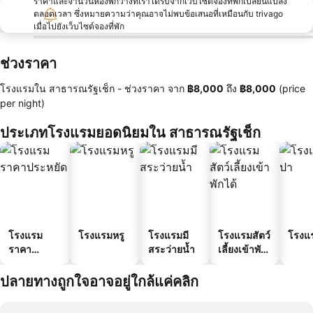
ราคาและจำนวนห้องพักว่างที่เราได้รับจากเว็บไซต์จองที่พักเปลี่ยนแปลง
ตลอดเวลา ซึ่งหมายความว่าคุณอาจไม่พบข้อเสนอที่เหมือนกับ trivago
เมื่อไปยังเว็บไซต์จองที่พัก
ช่วงราคา
โรงแรมใน สาธารณรัฐเช็ก -
ช่วงราคา
จาก
‎฿8,000
ถึง
‎฿8,000
(price
per night)
ประเภทโรงแรมยอดนิยมใน สาธารณรัฐเช็ก
โรงแรม
โรงแรมหรู
โรงแรมมี
โรงแรมสัตว์
โรงแ
ราคา
สระว่ายน้ำ
เลี้ยงเข้าพัก
ประหยัด
ได้
ปลายทางถูกใจอาจอยู่ใกล้แค่คลิก