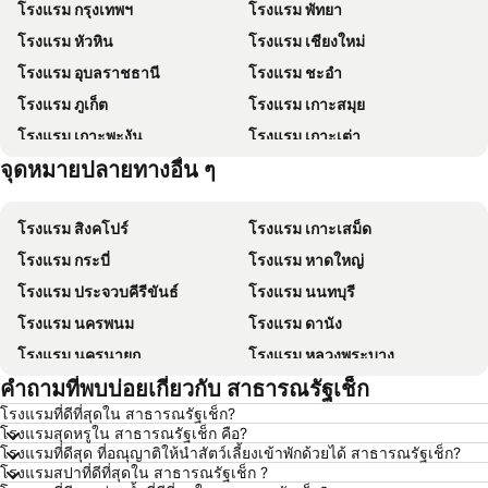
โรงแรม กรุงเทพฯ
โรงแรม พัทยา
โรงแรม หัวหิน
โรงแรม เชียงใหม่
โรงแรม อุบลราชธานี
โรงแรม ชะอำ
โรงแรม ภูเก็ต
โรงแรม เกาะสมุย
โรงแรม เกาะพะงัน
โรงแรม เกาะเต่า
จุดหมายปลายทางอื่น ๆ
โรงแรม เกาะฟุก๊ว
โรงแรม ปีนัง
โรงแรม สิงคโปร์
โรงแรม เกาะเสม็ด
โรงแรม กระบี่
โรงแรม หาดใหญ่
โรงแรม ประจวบคีรีขันธ์
โรงแรม นนทบุรี
โรงแรม นครพนม
โรงแรม ดานัง
โรงแรม นครนายก
โรงแรม หลวงพระบาง
คำถามที่พบบ่อยเกี่ยวกับ สาธารณรัฐเช็ก
โรงแรม เกาะล้าน
โรงแรม ซินยี่
โรงแรมที่ดีที่สุดใน สาธารณรัฐเช็ก?
โรงแรม ระยอง
โรงแรม กาญจนบุรี
โรงแรมสุดหรูใน สาธารณรัฐเช็ก คือ?
โรงแรม สระบุรี
โรงแรม นครราชสีมา
โรงแรมที่ดีสุด ที่อณุญาติให้นำสัตว์เลี้ยงเข้าพักด้วยได้ สาธารณรัฐเช็ก?
โรงแรมสปาที่ดีที่สุดใน สาธารณรัฐเช็ก ?
โรงแรม หาดป่าตอง
โรงแรม อุดรธานี