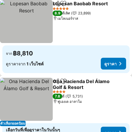
Lopesan Baobab Resort
แชร์
เพิ่มในรายการโปรด
5 ดาว
8.9
ดีเลิศ
23,899
เมโลเนอร์ราส
฿8,810
จาก
ดูราคาจาก
1 เว็บไซต์
ดูราคา
Ona Hacienda Del Álamo
แชร์
เพิ่มในรายการโปรด
Golf & Resort
4 ดาว
7.8
ดี
5,731
ฟูเองเต อาลาโม
ตัวเลือกยอดนิยม
เลือกวันที่เพื่อดูราคาในวันนั้นๆ