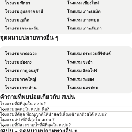
โรงแรม พัทยา
โรงแรม เชียงใหม่
โรงแรม อุบลราชธานี
โรงแรม เกาะเสม็ด
โรงแรม ภูเก็ต
โรงแรม เกาะสมุย
โรงแรม เกาะพะงัน
โรงแรม เกาะลันตา
จุดหมายปลายทางอื่น ๆ
โรงแรม เกาะหลีเป๊ะ
โรงแรม เกาะฟุก๊ว
โรงแรม หาดเฉวง
โรงแรม ประจวบคีรีขันธ์
โรงแรม ฮ่องกง
โรงแรม ชะอำ
โรงแรม กาญจนบุรี
โรงแรม สิงคโปร์
โรงแรม หาดใหญ่
โรงแรม ระยอง
โรงแรม เกาะล้าน
โรงแรม นครปฐม
คำถามที่พบบ่อยเกี่ยวกับ สเปน
โรงแรม นครราชสีมา
โรงแรม ซินยี่
โรงแรมที่ดีที่สุดใน สเปน?
โรงแรม เขาหลัก
โรงแรม โตเกียว
โรงแรมสุดหรูใน สเปน คือ?
โรงแรม อุดรธานี
โรงแรม ศรีราชา
โรงแรมที่ดีสุด ที่อณุญาติให้นำสัตว์เลี้ยงเข้าพักด้วยได้ สเปน?
โรงแรมสปาที่ดีที่สุดใน สเปน ?
โรงแรม กระบี่
โรงแรม นครนายก
โรงแรมที่มีสระว่ายน้ำที่ดีที่สุดใน สเปน?
สเปน - จุดหมายปลายทางอื่น ๆ
โรงแรม นครพนม
โรงแรม ฮ่องกง