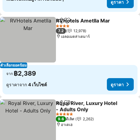
ดูราคา
RVHotels Ametlla Mar
แชร์
เพิ่มในรายการโปรด
4 ดาว
7.2
12,978
เอลอเมตล่าเดมาร์
ตัวเลือกยอดนิยม
฿2,389
จาก
ดูราคาจาก
4 เว็บไซต์
ดูราคา
Royal River, Luxury Hotel
แชร์
เพิ่มในรายการโปรด
- Adults Only
5 ดาว
9.6
ดีเลิศ
2,262
อาเดเฮ