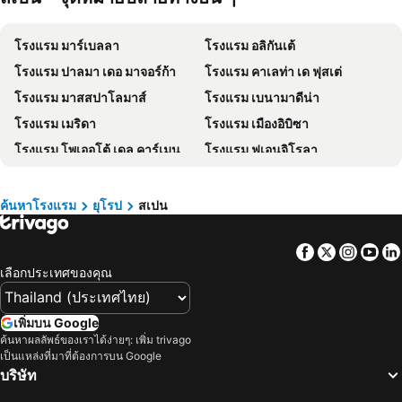
โรงแรม Schaffhausen
โรงแรม ไทเป
โรงแรม มาร์เบลลา
โรงแรม อลิกันเต้
โรงแรม เกาะเต่า
โรงแรม มัลดีฟส์
โรงแรม ปาลมา เดอ มาจอร์ก้า
โรงแรม คาเลท่า เด ฟุสเต่
โรงแรม ภาคตะวันออกเฉียงเหนือ
โรงแรม มาเก๊า
โรงแรม มาสสปาโลมาส์
โรงแรม เบนามาดีน่า
โรงแรม บาหลี
โรงแรม เกาะลังกาวี
โรงแรม เมริดา
โรงแรม เมืองอิบิซา
โรงแรม ปีนัง
โรงแรม บาห์เรน
โรงแรม โพเออโต้ เดล คาร์เมน
โรงแรม ฟูเอนจิโรลา
โรงแรม จอร์เจีย
โรงแรม ลาว
โรงแรม เนอจ้า
โรงแรม บิลเบา
โรงแรม ประเทศไทย
โรงแรม ไซปรัส
โรงแรม ตอลเลโนลีโนส
โรงแรม พลาย่า ดี เอน บอสซ่า
โรงแรม ซาโมส
โรงแรม เกาะช้าง
ค้นหาโรงแรม
ยุโรป
สเปน
โรงแรม ซานอันโตนิโอ
โรงแรม วีโก้
โรงแรม เขตเมืองหลวงบรัสเซลส์
Facebook
Twitter
Insta
Yo
โรงแรม คอสตาอาเดเฮ
โรงแรม ปลายาเดอลาอเมริกา
เลือกประเทศของคุณ
โรงแรม คอร์ราเลโฮ
โรงแรม เบอกอส
โรงแรม ซัลลามานซ่า
โรงแรม โทเลโด
เพิ่มบน Google
โรงแรม ซิตเกส
โรงแรม ฟิกูเร่ตาส
ค้นหาผลลัพธ์ของเราได้ง่ายๆ: เพิ่ม trivago
เป็นแหล่งที่มาที่ต้องการบน Google
โรงแรม Tías
โรงแรม Santa Cruz del Comercio
บริษัท
โรงแรม เพล์ย่า เดอเพาม่า
โรงแรม ซานตาครูซ