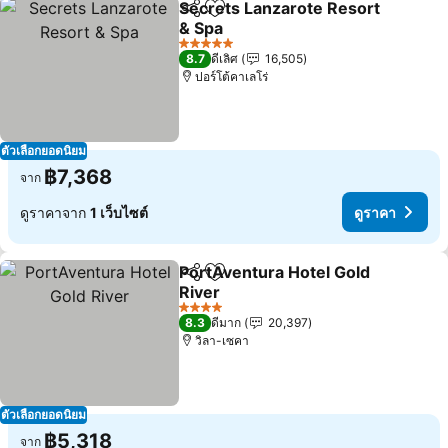
Secrets Lanzarote Resort
แชร์
เพิ่มในรายการโปรด
& Spa
5 ดาว
8.7
ดีเลิศ
16,505
ปอร์โต้คาเลโร่
ตัวเลือกยอดนิยม
฿7,368
จาก
ดูราคาจาก
1 เว็บไซต์
ดูราคา
PortAventura Hotel Gold
แชร์
เพิ่มในรายการโปรด
River
4 ดาว
8.3
ดีมาก
20,397
วิลา-เซคา
ตัวเลือกยอดนิยม
฿5,318
จาก