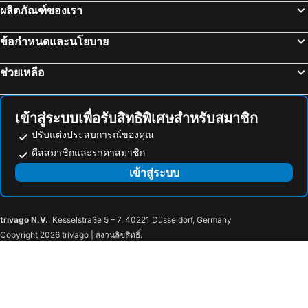
โรงแรม เอลปราตเดโลเบรกัต
โรงแรม เอลออสปีทาลเลทเดโลเปรกัด
ผลิตภัณฑ์ของเรา
โรงแรม คอร์โดบา
โรงแรม โรเกทาสเดมาร์
ข้อกำหนดและนโยบาย
โรงแรม ซานตาอูลาเลีย
โรงแรม พาม่าโนว่า
โรงแรม ซานตา บอนซ่า
โรงแรม ซี อัน ปาสตีล่า
ช่วยเหลือ
โรงแรม ซาลดีเอโก้ เด คอมโพสเคล่า
โรงแรม เพอร์โต้ เดอลา คูส
โรงแรม พลาย่าพาไรโซ
โรงแรม เปอร์โต้เดโมแกน
เข้าสู่ระบบเพื่อรับสิทธิพิเศษสำหรับสมาชิก
ปรับแต่งประสบการณ์ของคุณ
ดีลสมาชิกและราคาสมาชิก
เข้าสู่ระบบ
trivago N.V.
, Kesselstraße 5 – 7, 40221 Düsseldorf, Germany
Copyright 2026 trivago | สงวนลิขสิทธิ์.