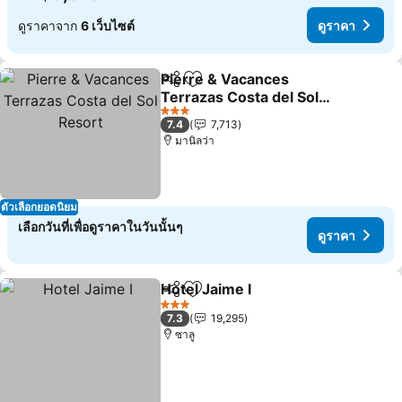
ดูราคาจาก
6 เว็บไซต์
ดูราคา
Pierre & Vacances
แชร์
เพิ่มในรายการโปรด
Terrazas Costa del Sol
Resort
3 ดาว
7.4
7,713
มานิลว่า
ตัวเลือกยอดนิยม
เลือกวันที่เพื่อดูราคาในวันนั้นๆ
ดูราคา
Hotel Jaime I
แชร์
เพิ่มในรายการโปรด
3 ดาว
7.3
19,295
ซาลู