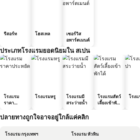
รีสอร์ท
โฮสเทล
เซอร์วิส
อพาร์ตเมนต์
ประเภทโรงแรมยอดนิยมใน สเปน
โรงแรม
โรงแรมหรู
โรงแรมมี
โรงแรมสัตว์
โรงแ
ราคา
สระว่ายน้ำ
เลี้ยงเข้าพัก
ประหยัด
ได้
ปลายทางถูกใจอาจอยู่ใกล้แค่คลิก
โรงแรม กรุงเทพฯ
โรงแรม หัวหิน