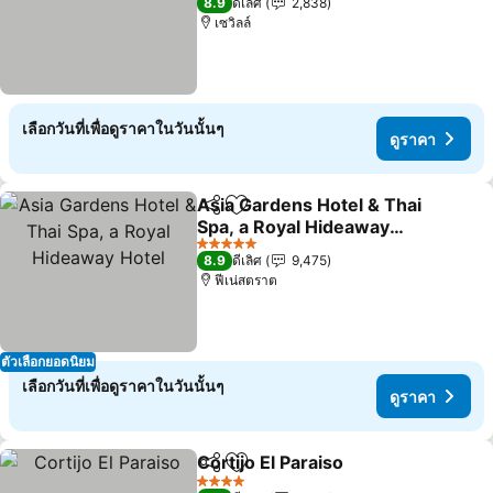
8.9
ดีเลิศ
2,838
เซวิลล์
เลือกวันที่เพื่อดูราคาในวันนั้นๆ
ดูราคา
Asia Gardens Hotel & Thai
แชร์
เพิ่มในรายการโปรด
Spa, a Royal Hideaway
Hotel
5 ดาว
8.9
ดีเลิศ
9,475
ฟีเน่สตราต
ตัวเลือกยอดนิยม
เลือกวันที่เพื่อดูราคาในวันนั้นๆ
ดูราคา
Cortijo El Paraiso
แชร์
เพิ่มในรายการโปรด
4 ดาว