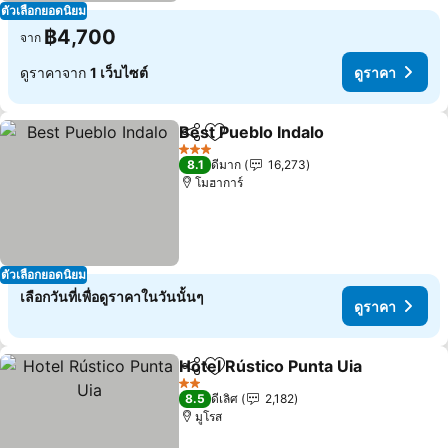
ตัวเลือกยอดนิยม
฿4,700
จาก
ดูราคาจาก
1 เว็บไซต์
ดูราคา
Best Pueblo Indalo
แชร์
เพิ่มในรายการโปรด
3 ดาว
8.1
ดีมาก
16,273
โมฮาการ์
ตัวเลือกยอดนิยม
เลือกวันที่เพื่อดูราคาในวันนั้นๆ
ดูราคา
Hotel Rústico Punta Uia
แชร์
เพิ่มในรายการโปรด
2 ดาว
8.5
ดีเลิศ
2,182
มูโรส