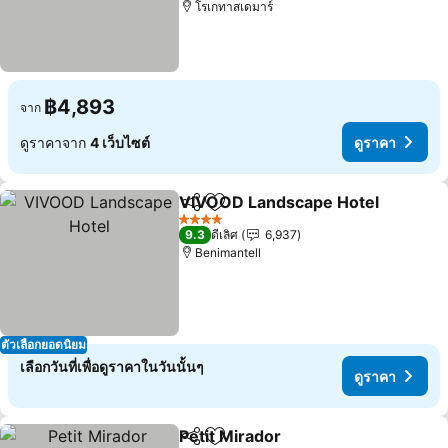
โรเกทาสเดมาร์
฿4,893
จาก
ดูราคาจาก
4 เว็บไซต์
ดูราคา
VIVOOD Landscape Hotel
แชร์
เพิ่มในรายการโปรด
4 ดาว
9.3
ดีเลิศ
6,937
Benimantell
ตัวเลือกยอดนิยม
เลือกวันที่เพื่อดูราคาในวันนั้นๆ
ดูราคา
Petit Mirador
แชร์
เพิ่มในรายการโปรด