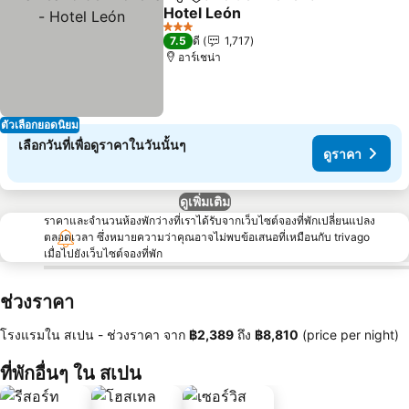
แชร์
เพิ่มในรายการโปรด
Hotel León
3 ดาว
7.5
ดี
1,717
อาร์เชน่า
ตัวเลือกยอดนิยม
เลือกวันที่เพื่อดูราคาในวันนั้นๆ
ดูราคา
ดูเพิ่มเติม
ราคาและจำนวนห้องพักว่างที่เราได้รับจากเว็บไซต์จองที่พักเปลี่ยนแปลง
ตลอดเวลา ซึ่งหมายความว่าคุณอาจไม่พบข้อเสนอที่เหมือนกับ trivago
เมื่อไปยังเว็บไซต์จองที่พัก
ช่วงราคา
โรงแรมใน สเปน -
ช่วงราคา
จาก
‎฿2,389
ถึง
‎฿8,810
(price per night)
ที่พักอื่นๆ ใน สเปน