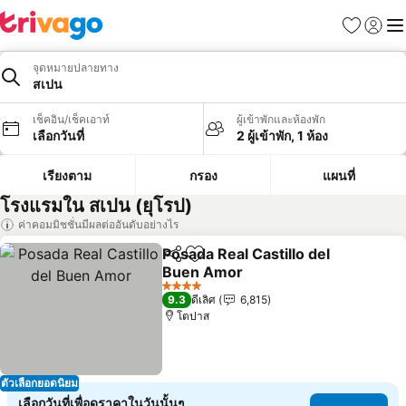
รายการโป
เข้าสู่ร
เมนู
จุดหมายปลายทาง
สเปน
เช็คอิน/เช็คเอาท์
ผู้เข้าพักและห้องพัก
เลือกวันที่
2 ผู้เข้าพัก, 1 ห้อง
เรียงตาม
กรอง
แผนที่
โรงแรมใน สเปน (ยุโรป)
ค่าคอมมิชชั่นมีผลต่ออันดับอย่างไร
Posada Real Castillo del
แชร์
เพิ่มในรายการโปรด
Buen Amor
4 ดาว
9.3
ดีเลิศ
6,815
โตปาส
ตัวเลือกยอดนิยม
เลือกวันที่เพื่อดูราคาในวันนั้นๆ