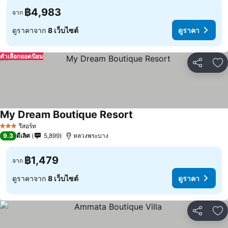
฿4,983
จาก
ดูราคาจาก
8 เว็บไซต์
ดูราคา
ตัวเลือกยอดนิยม
แชร์
เพ
My Dream Boutique Resort
รีสอร์ท
3 ดาว
9.3
ดีเลิศ
5,899
หลวงพระบาง
฿1,479
จาก
ดูราคาจาก
8 เว็บไซต์
ดูราคา
แชร์
เพ