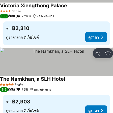
Victoria Xiengthong Palace
รีสอร์ท
4 ดาว
9.3
ดีเลิศ
2,260
หลวงพระบาง
฿2,310
จาก
ดูราคาจาก
7 เว็บไซต์
ดูราคา
แชร์
เพ
The Namkhan, a SLH Hotel
รีสอร์ท
5 ดาว
9.5
ดีเลิศ
755
หลวงพระบาง
฿2,908
จาก
ดูราคาจาก
7 เว็บไซต์
ดูราคา