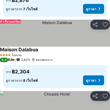
฿2,876
จาก
ดูราคาจาก
7 เว็บไซต์
ดูราคา
ตัวเลือกยอดนิยม
แชร์
เพ
Maison Dalabua
โรงแรม
4 ดาว
9.3
ดีเลิศ
3,627
หลวงพระบาง
฿2,304
จาก
ดูราคาจาก
8 เว็บไซต์
ดูราคา
แชร์
เพ