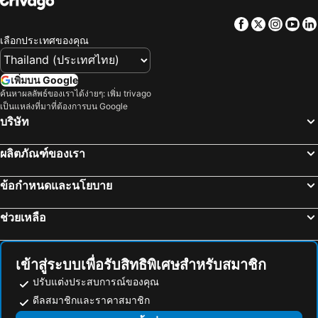
โรงแรม เกาะเต่า
โรงแรม มัลดีฟส์
Facebook
Twitter
Insta
Yo
โรงแรม ภาคตะวันออกเฉียงเหนือ
โรงแรม มาเก๊า
เลือกประเทศของคุณ
โรงแรม บาหลี
โรงแรม เกาะลังกาวี
โรงแรม ปีนัง
โรงแรม บาห์เรน
เพิ่มบน Google
โรงแรม จอร์เจีย
โรงแรม ลาว
ค้นหาผลลัพธ์ของเราได้ง่ายๆ: เพิ่ม trivago
เป็นแหล่งที่มาที่ต้องการบน Google
โรงแรม ประเทศไทย
โรงแรม ไซปรัส
บริษัท
โรงแรม ซาโมส
โรงแรม เกาะช้าง
โรงแรม เขตเมืองหลวงบรัสเซลส์
ผลิตภัณฑ์ของเรา
ข้อกำหนดและนโยบาย
ช่วยเหลือ
เข้าสู่ระบบเพื่อรับสิทธิพิเศษสำหรับสมาชิก
ปรับแต่งประสบการณ์ของคุณ
ดีลสมาชิกและราคาสมาชิก