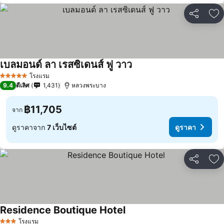
แชร์
เพ
เบลมอนด์ ลา เรสซิเดนส์ ฟู วาว
โรงแรม
5 ดาว
9.4
ดีเลิศ
1,431
หลวงพระบาง
฿11,705
จาก
ดูราคาจาก
7 เว็บไซต์
ดูราคา
แชร์
เพ
Residence Boutique Hotel
โรงแรม