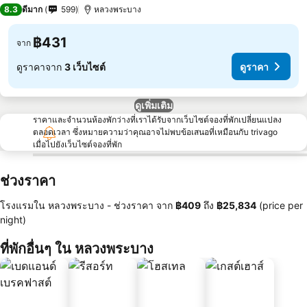
3 ดาว
8.3
ดีมาก
599
หลวงพระบาง
฿431
จาก
ดูราคาจาก
3 เว็บไซต์
ดูราคา
ดูเพิ่มเติม
ราคาและจำนวนห้องพักว่างที่เราได้รับจากเว็บไซต์จองที่พักเปลี่ยนแปลง
ตลอดเวลา ซึ่งหมายความว่าคุณอาจไม่พบข้อเสนอที่เหมือนกับ trivago
เมื่อไปยังเว็บไซต์จองที่พัก
ช่วงราคา
โรงแรมใน หลวงพระบาง -
ช่วงราคา
จาก
‎฿409
ถึง
‎฿25,834
(price per
night)
ที่พักอื่นๆ ใน หลวงพระบาง