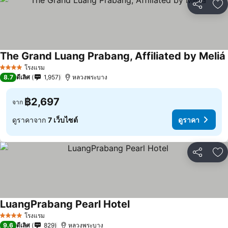
แชร์
เพ
The Grand Luang Prabang, Affiliated by Meliá
โรงแรม
4 ดาว
8.7
ดีเลิศ
1,957
หลวงพระบาง
฿2,697
จาก
ดูราคาจาก
7 เว็บไซต์
ดูราคา
แชร์
เพ
LuangPrabang Pearl Hotel
โรงแรม
4 ดาว
9.6
ดีเลิศ
829
หลวงพระบาง