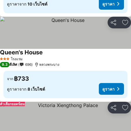
ดูราคาจาก
10 เว็บไซต์
ดูราคา
แชร์
เพ
Queen's House
โรงแรม
3 ดาว
9.3
ดีเลิศ
696
หลวงพระบาง
฿733
จาก
ดูราคาจาก
8 เว็บไซต์
ดูราคา
ตัวเลือกยอดนิยม
แชร์
เพ