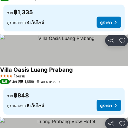
฿1,335
จาก
ดูราคาจาก
4 เว็บไซต์
ดูราคา
แชร์
เพ
Villa Oasis Luang Prabang
โรงแรม
4 ดาว
8.5
ดีเลิศ
1,856
หลวงพระบาง
฿848
จาก
ดูราคาจาก
5 เว็บไซต์
ดูราคา
แชร์
เพ