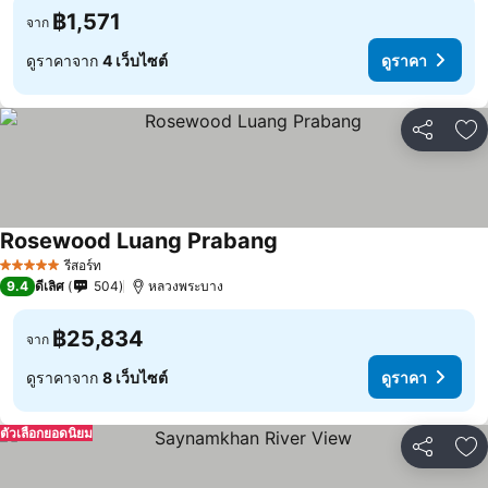
฿1,571
จาก
ดูราคาจาก
4 เว็บไซต์
ดูราคา
แชร์
เพ
Rosewood Luang Prabang
รีสอร์ท
5 ดาว
9.4
ดีเลิศ
504
หลวงพระบาง
฿25,834
จาก
ดูราคาจาก
8 เว็บไซต์
ดูราคา
ตัวเลือกยอดนิยม
แชร์
เพ