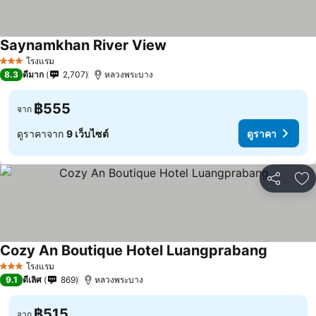
Saynamkhan River View
โรงแรม
3 ดาว
8.3
ดีมาก
2,707
หลวงพระบาง
฿555
จาก
ดูราคาจาก
9 เว็บไซต์
ดูราคา
แชร์
เพ
Cozy An Boutique Hotel Luangprabang
โรงแรม
3 ดาว
9.1
ดีเลิศ
869
หลวงพระบาง
฿515
จาก