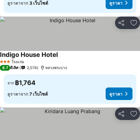
ดูราคาจาก
3 เว็บไซต์
ดูราคา
แชร์
เพ
Indigo House Hotel
โรงแรม
3 ดาว
8.7
ดีเลิศ
2,074
หลวงพระบาง
฿1,764
จาก
ดูราคาจาก
7 เว็บไซต์
ดูราคา
แชร์
เพ