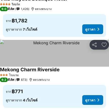
รีสอร์ท
4 ดาว
9.0
ดีเลิศ
1,426
หลวงพระบาง
฿1,782
จาก
ดูราคาจาก
7 เว็บไซต์
ดูราคา
แชร์
เพ
Mekong Charm Riverside
โรงแรม
3 ดาว
9.2
ดีเลิศ
873
หลวงพระบาง
฿771
จาก
ดูราคาจาก
4 เว็บไซต์
ดูราคา