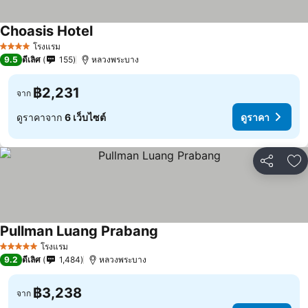
Choasis Hotel
โรงแรม
4 ดาว
9.5
ดีเลิศ
155
หลวงพระบาง
฿2,231
จาก
ดูราคาจาก
6 เว็บไซต์
ดูราคา
แชร์
เพ
Pullman Luang Prabang
โรงแรม
5 ดาว
9.2
ดีเลิศ
1,484
หลวงพระบาง
฿3,238
จาก