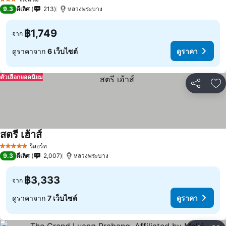
3 ดาว
9.3
ดีเลิศ
213
หลวงพระบาง
฿1,749
จาก
ดูราคาจาก
6 เว็บไซต์
ดูราคา
ตัวเลือกยอดนิยม
แชร์
เพ
สตรี เฮ้าส์
รีสอร์ท
5 ดาว
9.3
ดีเลิศ
2,007
หลวงพระบาง
฿3,333
จาก
ดูราคาจาก
7 เว็บไซต์
ดูราคา