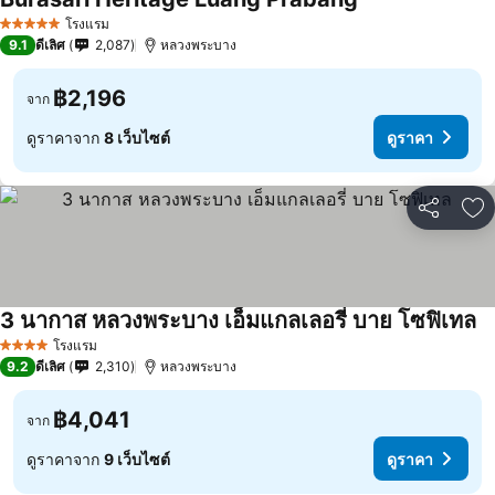
โรงแรม
5 ดาว
9.1
ดีเลิศ
2,087
หลวงพระบาง
฿2,196
จาก
ดูราคาจาก
8 เว็บไซต์
ดูราคา
แชร์
เพ
3 นากาส หลวงพระบาง เอ็มแกลเลอรี่ บาย โซฟิเทล
โรงแรม
4 ดาว
9.2
ดีเลิศ
2,310
หลวงพระบาง
฿4,041
จาก
ดูราคาจาก
9 เว็บไซต์
ดูราคา