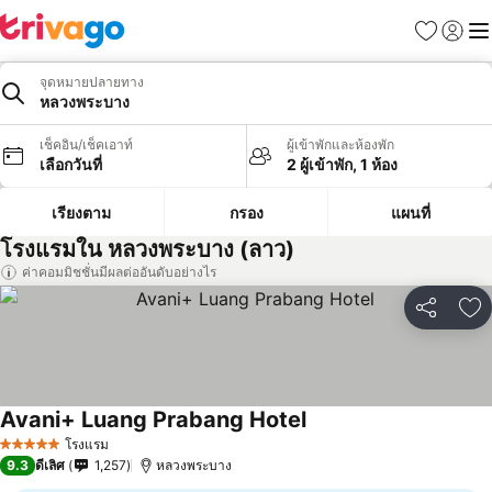
รายการโป
เข้าสู่ร
เมนู
จุดหมายปลายทาง
หลวงพระบาง
เช็คอิน/เช็คเอาท์
ผู้เข้าพักและห้องพัก
เลือกวันที่
2 ผู้เข้าพัก, 1 ห้อง
เรียงตาม
กรอง
แผนที่
โรงแรมใน หลวงพระบาง (ลาว)
ค่าคอมมิชชั่นมีผลต่ออันดับอย่างไร
แชร์
เพ
Avani+ Luang Prabang Hotel
โรงแรม
5 ดาว
9.3
ดีเลิศ
1,257
หลวงพระบาง