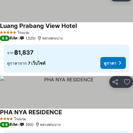
Luang Prabang View Hotel
โรงแรม
5 ดาว
8.9
ดีเลิศ
1,525
หลวงพระบาง
฿1,837
จาก
ดูราคาจาก
7 เว็บไซต์
ดูราคา
แชร์
เพ
PHA NYA RESIDENCE
โรงแรม
4 ดาว
9.8
ดีเลิศ
293
หลวงพระบาง