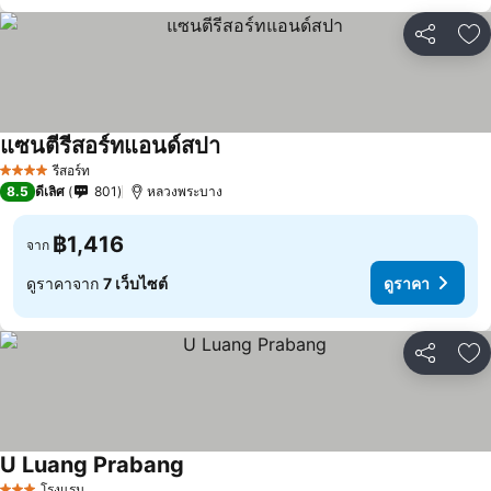
แชร์
เพ
แซนตีรีสอร์ทแอนด์สปา
รีสอร์ท
4 ดาว
8.5
ดีเลิศ
801
หลวงพระบาง
฿1,416
จาก
ดูราคาจาก
7 เว็บไซต์
ดูราคา
แชร์
เพ
U Luang Prabang
โรงแรม