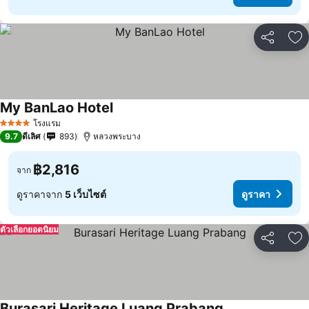
แชร์
เพ
My BanLao Hotel
โรงแรม
4 ดาว
9.7
ดีเลิศ
893
หลวงพระบาง
฿2,816
จาก
ดูราคาจาก
5 เว็บไซต์
ดูราคา
ตัวเลือกยอดนิยม
แชร์
เพ
Burasari Heritage Luang Prabang