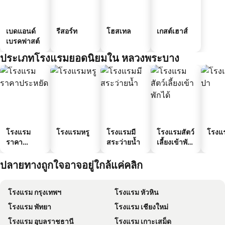
เบดแอนด์
รีสอร์ท
โฮสเทล
เกสต์เฮาส์
เบรคฟาสต์
ประเภทโรงแรมยอดนิยมใน หลวงพระบาง
โรงแรม
โรงแรมหรู
โรงแรมมี
โรงแรมสัตว์
โรงแ
ราคา
สระว่ายน้ำ
เลี้ยงเข้าพัก
ประหยัด
ได้
ปลายทางถูกใจอาจอยู่ใกล้แค่คลิก
โรงแรม กรุงเทพฯ
โรงแรม หัวหิน
โรงแรม พัทยา
โรงแรม เชียงใหม่
โรงแรม อุบลราชธานี
โรงแรม เกาะเสม็ด