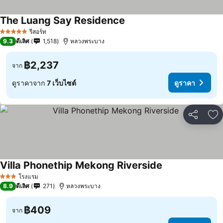
The Luang Say Residence
รีสอร์ท
5 ดาว
9.3
ดีเลิศ
1,518
หลวงพระบาง
฿2,237
จาก
ดูราคาจาก
7 เว็บไซต์
ดูราคา
แชร์
เพ
Villa Phonethip Mekong Riverside
โรงแรม
3 ดาว
8.9
ดีเลิศ
271
หลวงพระบาง
฿409
จาก