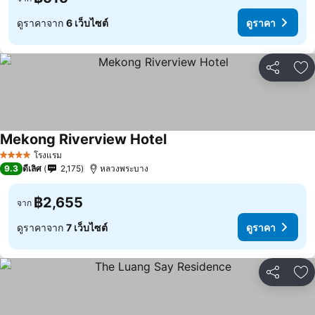
ดูราคาจาก
6 เว็บไซต์
ดูราคา
แชร์
เพ
Mekong Riverview Hotel
โรงแรม
4 ดาว
9.3
ดีเลิศ
2,175
หลวงพระบาง
฿2,655
จาก
ดูราคาจาก
7 เว็บไซต์
ดูราคา
แชร์
เพ