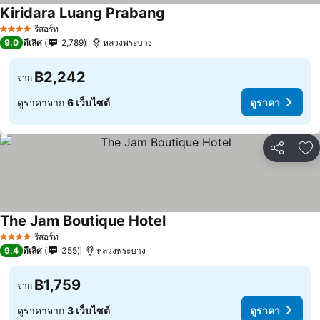
Kiridara Luang Prabang
รีสอร์ท
4 ดาว
9.0
ดีเลิศ
2,789
หลวงพระบาง
฿2,242
จาก
ดูราคาจาก
6 เว็บไซต์
ดูราคา
แชร์
เพ
The Jam Boutique Hotel
รีสอร์ท
4 ดาว
9.4
ดีเลิศ
355
หลวงพระบาง
฿1,759
จาก
ดูราคาจาก
3 เว็บไซต์
ดูราคา