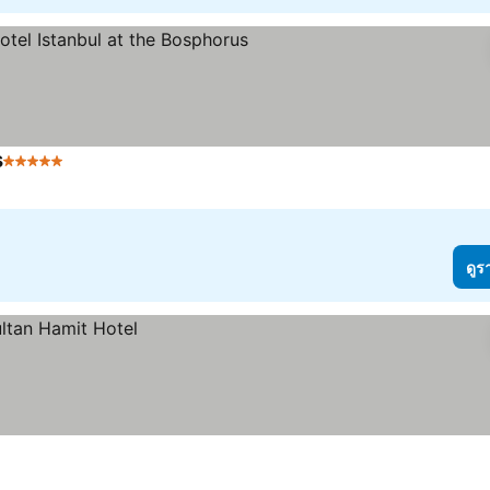
s
5 ดาว
ดูร