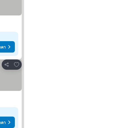
าคา
เพิ่มในรายการโปรด
แชร์
าคา