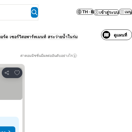
TH · ฿
เมนู
เข้าสู่ระบบ
ดูแผนที่
อร์ด
เซอร์วิสอพาร์ทเมนท์
สระว่ายน้ำในร่ม
ค่าคอมมิชชั่นมีผลต่ออันดับอย่างไร
เพิ่มในรายการโปรด
แชร์