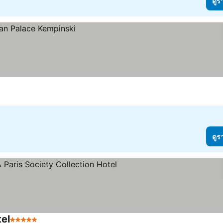
ดูร
ดูร
tel