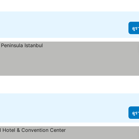
5 ดาว
ดูร
ดูร