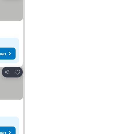
าคา
เพิ่มในรายการโปรด
แชร์
าคา